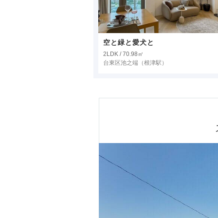
空と緑と愛犬と
2LDK / 70.98㎡
台東区池之端
（根津駅）