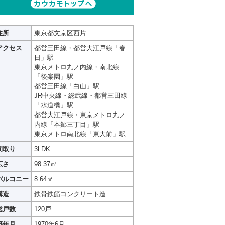
住所
東京都文京区西片
アクセス
都営三田線・都営大江戸線「春
日」駅
東京メトロ丸ノ内線・南北線
「後楽園」駅
都営三田線「白山」駅
JR中央線・総武線・都営三田線
「水道橋」駅
都営大江戸線・東京メトロ丸ノ
内線「本郷三丁目」駅
東京メトロ南北線「東大前」駅
間取り
3LDK
広さ
98.37㎡
バルコニー
8.64㎡
構造
鉄骨鉄筋コンクリート造
総戸数
120戸
築年月
1970年6月