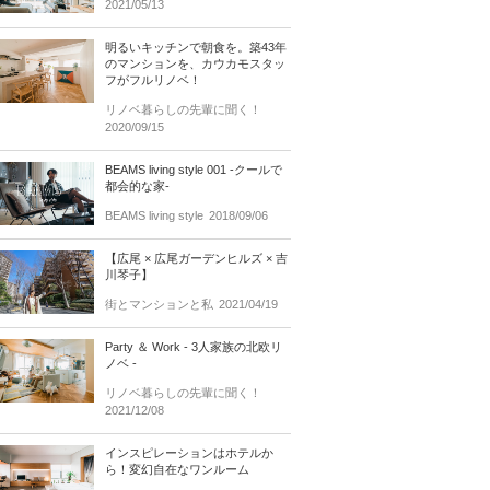
2021/05/13
明るいキッチンで朝食を。築43年
のマンションを、カウカモスタッ
フがフルリノベ！
リノベ暮らしの先輩に聞く！
2020/09/15
BEAMS living style 001 -クールで
都会的な家-
BEAMS living style
2018/09/06
【広尾 × 広尾ガーデンヒルズ × 吉
川琴子】
街とマンションと私
2021/04/19
Party ＆ Work - 3人家族の北欧リ
ノベ -
リノベ暮らしの先輩に聞く！
2021/12/08
インスピレーションはホテルか
ら！変幻自在なワンルーム