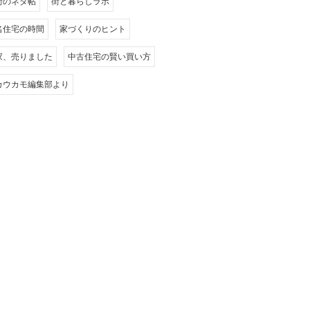
街のネタ帖
街と暮らしラボ
名住宅の時間
家づくりのヒント
家、売りました
中古住宅の賢い買い方
カウカモ編集部より