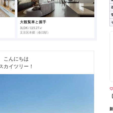
大観覧車と握手
3LDK / 115.27㎡
文京区本郷
（春日駅）
こんにちは

スカイツリー！
新