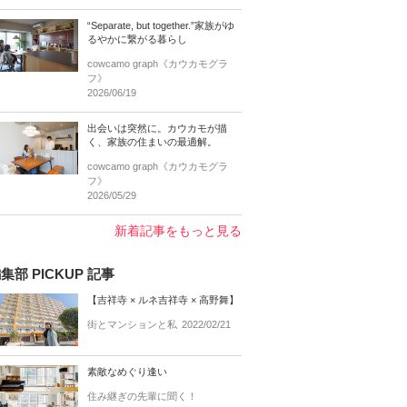
“Separate, but together.”家族がゆ
るやかに繋がる暮らし
cowcamo graph《カウカモグラ
フ》
2026/06/19
出会いは突然に。カウカモが描
く、家族の住まいの最適解。
cowcamo graph《カウカモグラ
フ》
2026/05/29
新着記事をもっと見る
集部 PICKUP 記事
【吉祥寺 × ルネ吉祥寺 × 高野舞】
街とマンションと私
2022/02/21
素敵なめぐり逢い
住み継ぎの先輩に聞く！