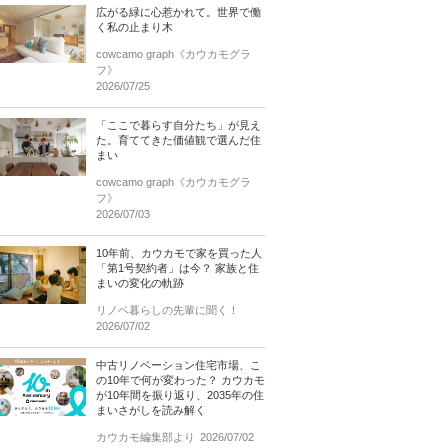
広がる緑に心惹かれて。世界で働
く私の止まり木
cowcamo graph《カウカモグラ
フ》
2026/07/25
「ここで暮らす自分たち」が見え
た。育ててきた価値観で選んだ住
まい
cowcamo graph《カウカモグラ
フ》
2026/07/03
10年前、カウカモで家を買った人
「第1号契約者」は今？ 家族と住
まいの変化の軌跡
リノベ暮らしの先輩に聞く！
2026/07/02
中古リノベーション住宅市場、こ
の10年で何が変わった？ カウカモ
が10年間を振り返り、2035年の住
まいさがしを読み解く
カウカモ編集部より
2026/07/02