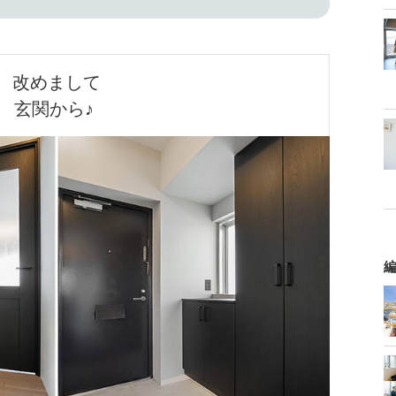
改めまして

玄関から♪ 
編