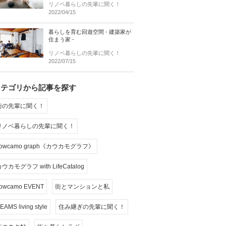
リノベ暮らしの先輩に聞く！
2022/04/15
暮らしを育む回遊空間 - 建築家が
住まう家 -
リノベ暮らしの先輩に聞く！
2022/07/15
カテゴリから記事を探す
街の先輩に聞く！
リノベ暮らしの先輩に聞く！
cowcamo graph《カウカモグラフ》
ウカモグラフ with LifeCatalog
owcamo EVENT
街とマンションと私
EAMS living style
住み継ぎの先輩に聞く！