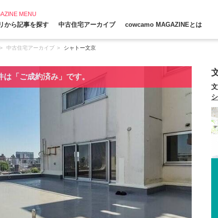
AZINE MENU
リから記事を探す
中古住宅アーカイブ
cowcamo MAGAZINEとは
中古住宅アーカイブ
シャトー文京
件は「ご成約済み」です。
文
シ