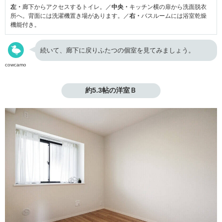
左・
廊下からアクセスするトイレ。／
中央・
キッチン横の扉から洗面脱衣
所へ。背面には洗濯機置き場があります。／
右・
バスルームには浴室乾燥
機能付き。
続いて、廊下に戻りふたつの個室を見てみましょう。
cowcamo
約5.3帖の洋室Ｂ