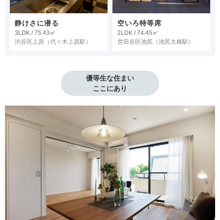
静けさに潜る
空いろ特等席
3LDK / 75.43㎡
2LDK / 74.45㎡
渋谷区上原
（代々木上原駅）
世田谷区池尻
（池尻大橋駅）
優等生な住まい

ここにあり