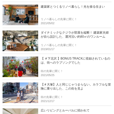
建築家とつくるリノベ暮らし！光を操る住まい
リノベ暮らしの先輩に聞く！
2021/05/02
ダイナミックなクジラが部屋を縦断！ 建築家夫婦
が自ら設計した、運河沿い約80㎡のワンルーム
リノベ暮らしの先輩に聞く！
2019/01/17
【 ＃下北沢 】BONUS TRACKに収録されているの
は、街へのラブソングでした
街の先輩に聞く！
2021/05/25
【＃大塚】人と同じじゃつまらない。カラフルな冒
険に乗り出した、この街を見よ
街の先輩に聞く！
2021/12/17
広いリビングとルーバルに招かれて