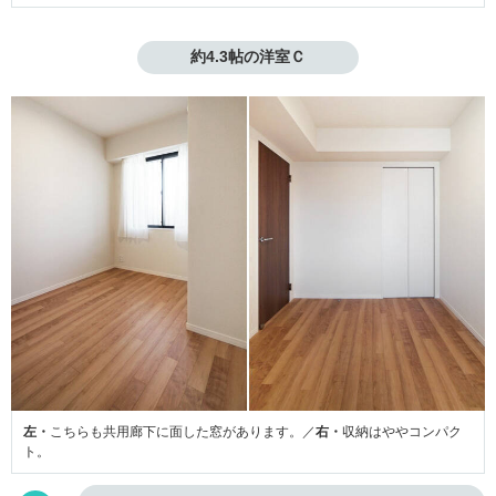
約4.3帖の洋室Ｃ
左・
こちらも共用廊下に面した窓があります。／
右・
収納はややコンパク
ト。