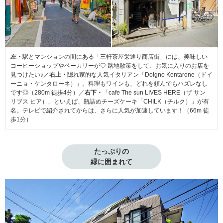
左・
駅とマンションの間にある「三軒茶屋栄通り商店街」には、美味しい
コーヒーショップやベーカリーが♡ 路地散策をして、お気に入りのお店を
見つけたい♪／
右上・
隠れ家的な人気イタリアン「Doigno Kentarone（ドイ
ーニョ・ケンタローネ）」。料理もワインも、どれを頼んでもハズレなし
です◎（280m 徒歩4分）／
右下・
「cafe The sun LIVES HERE（ザ サン
リブス ヒア）」といえば、瓶詰めチーズケーキ「CHILK（チルク）」が有
名。テレビで紹介されてからは、さらに人気が加速しています！（66m 徒
歩1分）
たっぷりの

緑に囲まれて