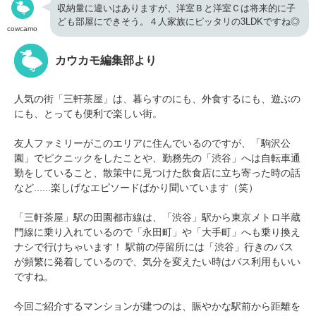
収納量に違いはありますが、洋室Ｂと洋室Ｃは将来的に子
ども部屋にできそう。４人家族にピッタリの3LDKですね◎
cowcamo
カウカモ編集部より
人気の街「三軒茶屋」は、暮らすのにも、外食するにも、遊ぶの
にも、とっても便利で楽しい街。
友人ファミリーがこのエリアに住んでいるのですが、「駒沢公
園」でピクニックをしたことや、勤務先の「渋谷」へは自転車通
勤をしていること、散策中に見つけた飲食店に立ち寄った時の話
など......楽しげなエピソードばかり聞いています（笑）
「三軒茶屋」駅の田園都市線は、「渋谷」駅から東京メトロ半蔵
門線に乗り入れているので「永田町」や「大手町」へも乗り換え
ナシで行けちゃいます！ 駅前の停留所には「渋谷」行きのバス
が頻繁に発着しているので、気分を変えたい時はバス利用もいい
ですね。
今回ご紹介するマンションが建つのは、賑やかな駅前から距離を