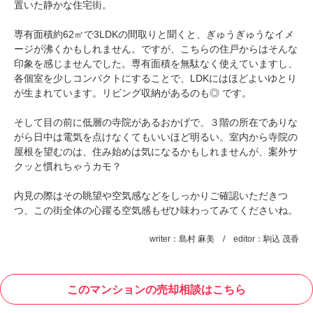
置いた静かな住宅街。
専有面積約62㎡で3LDKの間取りと聞くと、ぎゅうぎゅうなイメ
ージが沸くかもしれません。ですが、こちらの住戸からはそんな
印象を感じませんでした。専有面積を無駄なく使えていますし、
各個室を少しコンパクトにすることで、LDKにはほどよいゆとり
が生まれています。リビング収納があるのも◎ です。
そして目の前に低層の寺院があるおかげで、３階の所在でありな
がら日中は電気を点けなくてもいいほど明るい。室内から寺院の
屋根を望むのは、住み始めは気になるかもしれませんが、案外サ
クッと慣れちゃうカモ？
内見の際はその眺望や空気感などをしっかりご確認いただきつ
つ、この街全体の心躍る空気感もぜひ味わってみてくださいね。
writer：島村 麻美 / editor：駒込 茂香
このマンションの売却相談はこちら