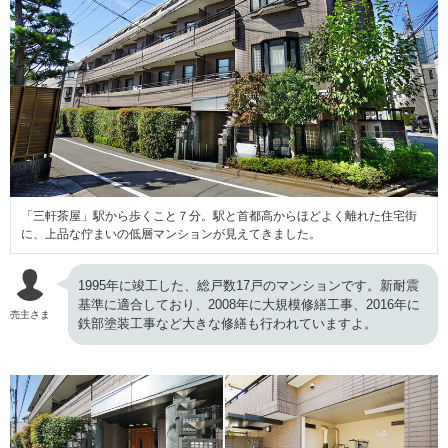
「三軒茶屋」駅から歩くこと７分。駅と首都高からほどよく離れた住宅街
に、上品な佇まいの低層マンションが見えてきました。
1995年に竣工した、総戸数17戸のマンションです。新耐震
基準に適合しており、2008年に大規模修繕工事、2016年に
売主さま
鉄部塗装工事など大きな修繕も行われていますよ。