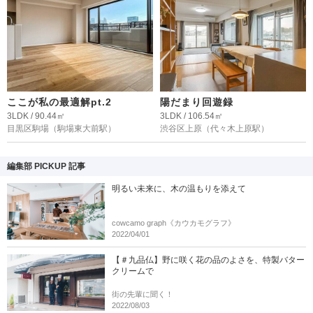
ここが私の最適解pt.2
陽だまり回遊録
3LDK / 90.44㎡
3LDK / 106.54㎡
目黒区駒場
（駒場東大前駅）
渋谷区上原
（代々木上原駅）
編集部 PICKUP 記事
明るい未来に、木の温もりを添えて
cowcamo graph《カウカモグラフ》
2022/04/01
【＃九品仏】野に咲く花の品のよさを、特製バター
クリームで
街の先輩に聞く！
2022/08/03