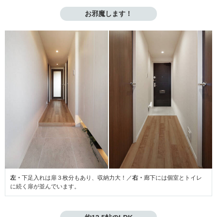
お邪魔します！
左・
下足入れは扉３枚分もあり、収納力大！／
右・
廊下には個室とトイレ
に続く扉が並んでいます。