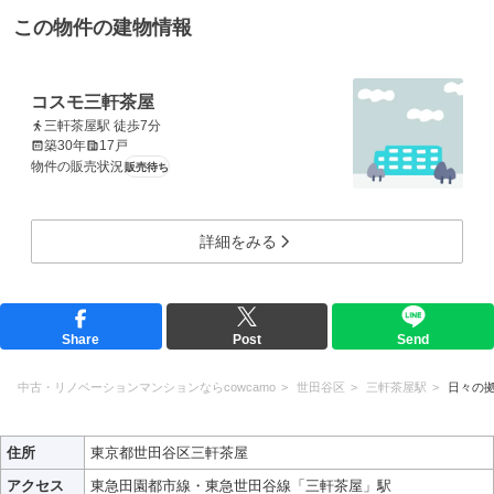
この物件の建物情報
コスモ三軒茶屋
三軒茶屋駅 徒歩7分
築30年
17戸
物件の販売状況
販売待ち
詳細をみる
Share
Post
Send
中古・リノベーションマンションならcowcamo
世田谷区
三軒茶屋駅
日々の
住所
東京都世田谷区三軒茶屋
アクセス
東急田園都市線・東急世田谷線「三軒茶屋」駅