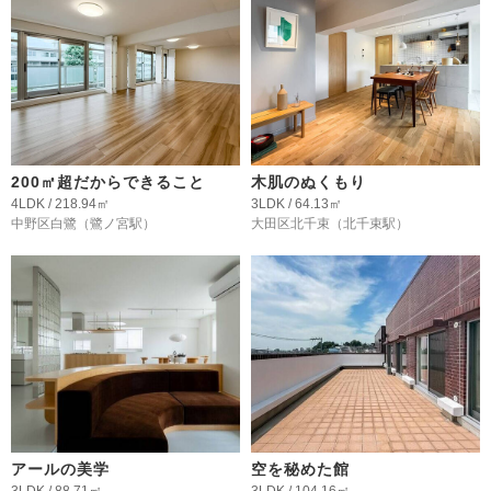
200㎡超だからできること
木肌のぬくもり
4LDK / 218.94㎡
3LDK / 64.13㎡
中野区白鷺
（鷺ノ宮駅）
大田区北千束
（北千束駅）
アールの美学
空を秘めた館
3LDK / 88.71㎡
3LDK / 104.16㎡