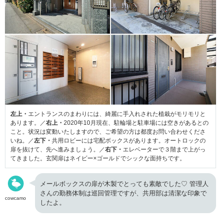
左上・
エントランスのまわりには、綺麗に手入れされた植栽がモリモリと
あります。／
右上・
2020年10月現在、駐輪場と駐車場には空きがあるとの
こと。状況は変動いたしますので、ご希望の方は都度お問い合わせくださ
いね。／
左下・
共用ロビーには宅配ボックスがあります。オートロックの
扉を抜けて、先へ進みましょう。／
右下・
エレベーターで３階まで上がっ
てきました。玄関扉はネイビー×ゴールドでシックな面持ちです。
メールボックスの扉が木製でとっても素敵でした♡ 管理人
さんの勤務体制は巡回管理ですが、共用部は清潔な印象で
cowcamo
したよ。