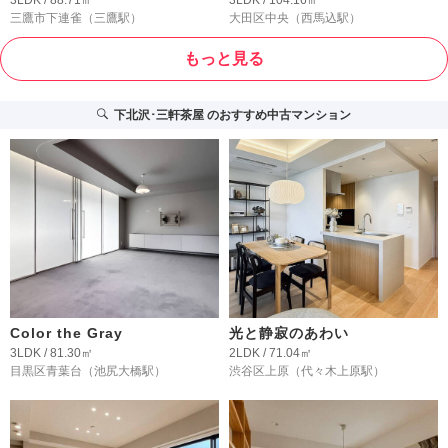
三鷹市下連雀
（三鷹駅）
大田区中央
（西馬込駅）
もっと見る
下北沢･三軒茶屋
のおすすめ中古マンション
Color the Gray
光と静寂のあわい
3LDK / 81.30㎡
2LDK / 71.04㎡
目黒区青葉台
（池尻大橋駅）
渋谷区上原
（代々木上原駅）