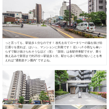
っと言っても、駅徒歩１分なのです！ 改札を出てロータリーの脇を抜け狛
江通りを渡れば、はいっ、マンションに到着です！ 近いっ!! 小雨なら傘い
らずで駆け抜けられそうなほど（笑）「国領」は各駅停車駅ですが、乗り
換え込みで新宿まで約25分＋駅徒歩１分。駅から歩く時間が短いことを考
えれば “通勤楽チン圏内” ですよね。