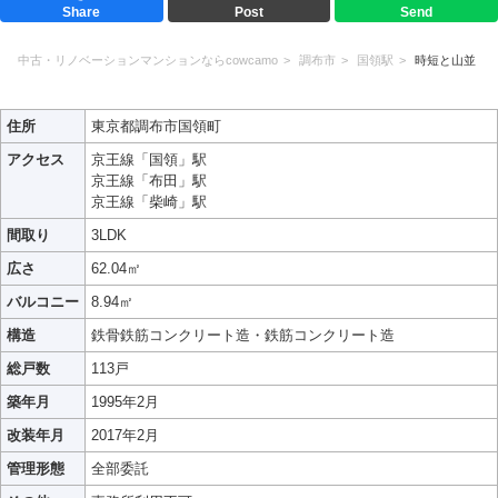
Share
Post
Send
中古・リノベーションマンションならcowcamo
調布市
国領駅
時短と山並
住所
東京都調布市国領町
アクセス
京王線「国領」駅
京王線「布田」駅
京王線「柴崎」駅
間取り
3LDK
広さ
62.04㎡
バルコニー
8.94㎡
構造
鉄骨鉄筋コンクリート造・鉄筋コンクリート造
総戸数
113戸
築年月
1995年2月
改装年月
2017年2月
管理形態
全部委託