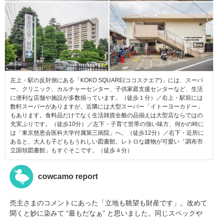
左上・駅の反対側にある「KOKO SQUARE(ココスクエア)」には、スーパ
ー、クリニック、カルチャーセンター、子供家庭支援センターなど、生活
に便利な店舗や施設が多数揃っています。（徒歩１分）／右上・駅前には
数軒スーパーがありますが、近隣には大型スーパー「イトーヨーカドー」
もあります。食料品だけでなく生活雑貨全般の品揃えは大型店ならではの
充実ぶりです。（徒歩10分）／左下・子育て世帯の強い味方、何かの時に
は「東京慈恵会医科大学付属第三病院」へ。（徒歩12分）／右下・近所に
あると、大人も子どももうれしい図書館。レトロな建物が可愛い「調布市
立国領図書館」もすぐそこです。（徒歩４分）
cowcamo report
売主さまのコメントにあった「立地も眺望も財産です」。改めて
聞くと妙に染みて “最もだなぁ” と思いました。同じスペックや