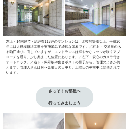
左上・14階建て・総戸数113戸のマンションは、比較的築浅な上、平成20
年には大規模修繕工事を実施済みで綺麗な印象です。／右上・ 交通量のあ
る狛江通りに面していますが、エントランスは鮮やかなツツジが咲くアプ
ローチを通り、少し奥まった位置にあります。／左下・安心のカメラ付き
オートロック。／右下・掲示板や集合ポストの様子から、管理のよさが伺
えます。管理人さんは月〜金曜日の日中と、土曜日の午前中に勤務されて
います。
さっそくお部屋へ
行ってみましょう