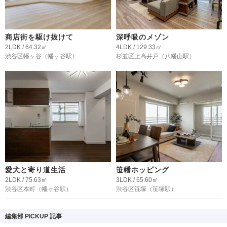
商店街を駆け抜けて
深呼吸のメゾン
2LDK / 64.32㎡
4LDK / 129.33㎡
渋谷区幡ヶ谷
（幡ヶ谷駅）
杉並区上高井戸
（八幡山駅）
愛犬と寄り道生活
笹幡ホッピング
2LDK / 75.63㎡
3LDK / 65.60㎡
渋谷区本町
（幡ヶ谷駅）
渋谷区笹塚
（笹塚駅）
編集部 PICKUP 記事