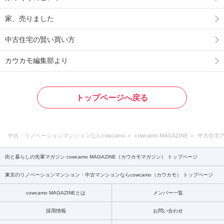
家、売りました
中古住宅の賢い買い方
カウカモ編集部より
トップページへ戻る
中古・リノベーションマンションならcowcamo
cowcamo MAGAZINE
中古住宅
街と暮らしの先輩マガジン cowcamo MAGAZINE（カウカモマガジン） トップページ
東京のリノベーションマンション・中古マンションならcowcamo（カウカモ） トップページ
cowcamo MAGAZINEとは
メンバー一覧
採用情報
お問い合わせ