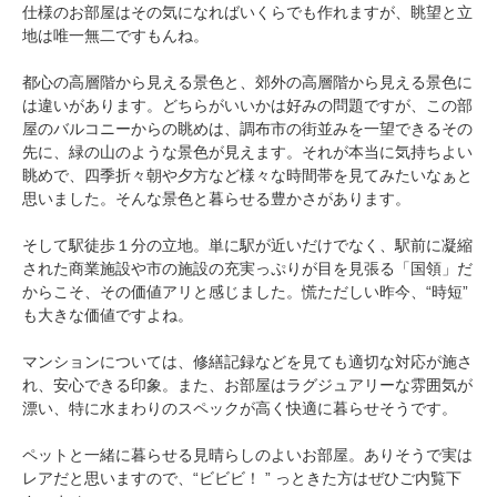
仕様のお部屋はその気になればいくらでも作れますが、眺望と立
地は唯一無二ですもんね。
都心の高層階から見える景色と、郊外の高層階から見える景色に
は違いがあります。どちらがいいかは好みの問題ですが、この部
屋のバルコニーからの眺めは、調布市の街並みを一望できるその
先に、緑の山のような景色が見えます。それが本当に気持ちよい
眺めで、四季折々朝や夕方など様々な時間帯を見てみたいなぁと
思いました。そんな景色と暮らせる豊かさがあります。
そして駅徒歩１分の立地。単に駅が近いだけでなく、駅前に凝縮
された商業施設や市の施設の充実っぷりが目を見張る「国領」だ
からこそ、その価値アリと感じました。慌ただしい昨今、“時短”
も大きな価値ですよね。
マンションについては、修繕記録などを見ても適切な対応が施さ
れ、安心できる印象。また、お部屋はラグジュアリーな雰囲気が
漂い、特に水まわりのスペックが高く快適に暮らせそうです。
ペットと一緒に暮らせる見晴らしのよいお部屋。ありそうで実は
レアだと思いますので、“ビビビ！ ” っときた方はぜひご内覧下