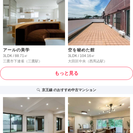
アールの美学
空を秘めた館
3LDK / 88.71㎡
3LDK / 104.16㎡
三鷹市下連雀
（三鷹駅）
大田区中央
（西馬込駅）
もっと見る
京王線
のおすすめ中古マンション