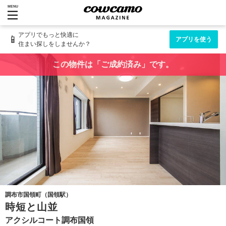
MENU
アプリでもっと快適に
📱
アプリを使う
住まい探しをしませんか？
この物件は「ご成約済み」です。
調布市国領町（国領駅）
時短と山並
アクシルコート調布国領