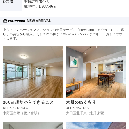
その他
事務所利用不可
敷地権：1,937.46㎡
NEW ARRIVAL
中古・リノベーションマンションの売買サービス「cowcamo（カウカモ）」。暮
らしの妄想から購入、そして次の住まい手へのバトンパスまでも、一貫してサポー
トします。
200㎡超だからできること
木肌のぬくもり
4LDK / 218.94㎡
3LDK / 64.13㎡
中野区白鷺
（鷺ノ宮駅）
大田区北千束
（北千束駅）