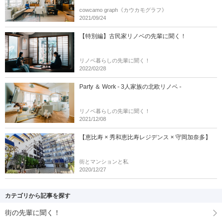
cowcamo graph《カウカモグラフ》
2021/09/24
【特別編】古民家リノベの先輩に聞く！
リノベ暮らしの先輩に聞く！
2022/02/28
Party ＆ Work - 3人家族の北欧リノベ -
リノベ暮らしの先輩に聞く！
2021/12/08
【恵比寿 × 秀和恵比寿レジデンス × 守岡加奈多】
街とマンションと私
2020/12/27
カテゴリから記事を探す
街の先輩に聞く！