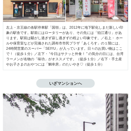
左上・京王線の各駅停車駅「国領」は、2012年に地下駅化しまだ新しい印
象の駅舎です。駅前にはロータリーがあり、その先には「狛江通り」があ
ります。駅前は騒がし過ぎず寂し過ぎずの程よい印象です。／右上・ ホー
ルや保育室などが完備された調布市市民プラザ「あくろす」の１階には、
24時間営業のスーパー「SEIYU」が入っています。日々のお買い物はここ
で！（徒歩１分）／左下・ “今日はサクッと外食！ ” の気分の日には、台湾
ラーメンが名物の「味功」がオススメです。（徒歩１分）／右下・手土産
やお子さまのおやつには「鯛幸房」のたいやき♡（徒歩１分）
いざマンションへ