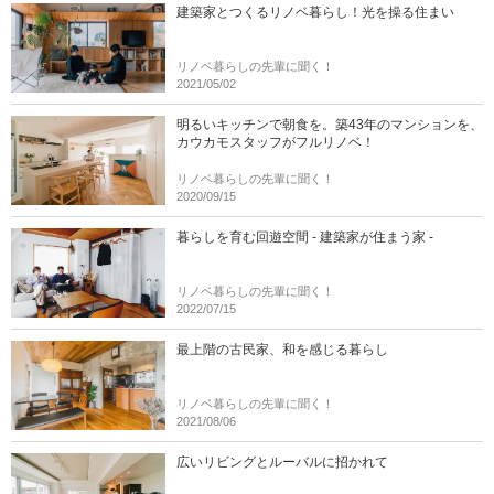
建築家とつくるリノベ暮らし！光を操る住まい
リノベ暮らしの先輩に聞く！
2021/05/02
明るいキッチンで朝食を。築43年のマンションを、
カウカモスタッフがフルリノベ！
リノベ暮らしの先輩に聞く！
2020/09/15
暮らしを育む回遊空間 - 建築家が住まう家 -
リノベ暮らしの先輩に聞く！
2022/07/15
最上階の古民家、和を感じる暮らし
リノベ暮らしの先輩に聞く！
2021/08/06
広いリビングとルーバルに招かれて