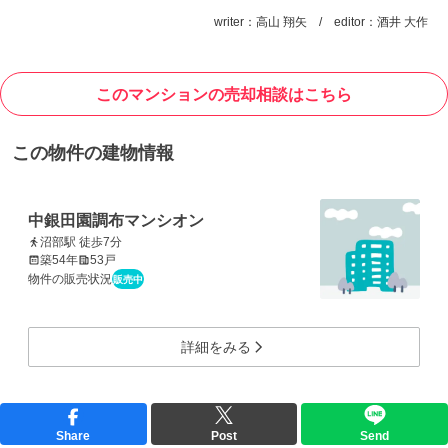
writer：高山 翔矢 / editor：酒井 大作
このマンションの売却相談はこちら
この物件の建物情報
中銀田園調布マンシオン
沼部駅 徒歩7分
築54年
53戸
物件の販売状況
販売中
詳細をみる
Share
Post
Send