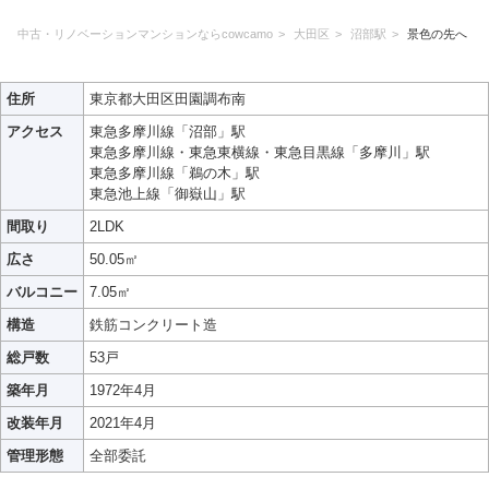
中古・リノベーションマンションならcowcamo
大田区
沼部駅
景色の先へ
住所
東京都大田区田園調布南
アクセス
東急多摩川線「沼部」駅
東急多摩川線・東急東横線・東急目黒線「多摩川」駅
東急多摩川線「鵜の木」駅
東急池上線「御嶽山」駅
間取り
2LDK
広さ
50.05㎡
バルコニー
7.05㎡
構造
鉄筋コンクリート造
総戸数
53戸
築年月
1972年4月
改装年月
2021年4月
管理形態
全部委託