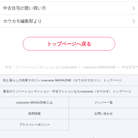
中古住宅の賢い買い方
カウカモ編集部より
トップページへ戻る
中古・リノベーションマンションならcowcamo
cowcamo MAGAZINE
中古住宅
街と暮らしの先輩マガジン cowcamo MAGAZINE（カウカモマガジン） トップページ
東京のリノベーションマンション・中古マンションならcowcamo（カウカモ） トップページ
cowcamo MAGAZINEとは
メンバー一覧
採用情報
お問い合わせ
プライバシーポリシー