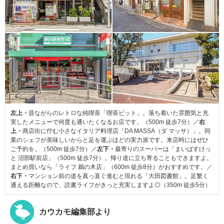
左上・
昔ながらのレトロな純喫茶「喫茶ビット」。落ち着いた雰囲気と充
実したメニューで何度も通いたくなるお店です。（500m 徒歩7分）／
右
上・
商店街に佇む小さなイタリア料理店「DA MASSA（ダ マッサ）」。同
業のシェフが美味しいからと足を運ぶほどの実力派です。来店時にはぜひ
ご予約を。（500m 徒歩7分）／
左下・
最寄りのスーパーは「まいばすけっ
と 沼部駅前店」（500m 徒歩7分）。帰り道に立ち寄ることもできますよ。
まとめ買いなら「ライフ 鵜の木店」（600m 徒歩8分）がおすすめです。／
右下・
マンション前の道を真っ直ぐ進むと現れる「大田図書館」。足繁く
通える距離なので、読書ライフがきっと充実しますよ◎（350m 徒歩5分）
カウカモ編集部より