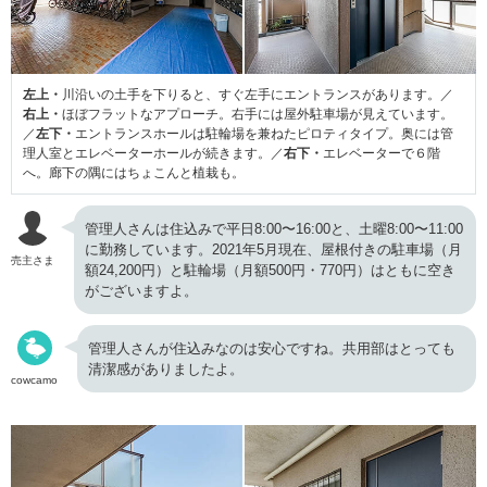
左上・
川沿いの土手を下りると、すぐ左手にエントランスがあります。／
右上・
ほぼフラットなアプローチ。右手には屋外駐車場が見えています。
／
左下・
エントランスホールは駐輪場を兼ねたピロティタイプ。奥には管
理人室とエレベーターホールが続きます。／
右下・
エレベーターで６階
へ。廊下の隅にはちょこんと植栽も。
管理人さんは住込みで平日8:00〜16:00と、土曜8:00〜11:00
に勤務しています。2021年5月現在、屋根付きの駐車場（月
売主さま
額24,200円）と駐輪場（月額500円・770円）はともに空き
がございますよ。
管理人さんが住込みなのは安心ですね。共用部はとっても
清潔感がありましたよ。
cowcamo