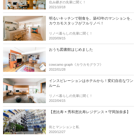
住み継ぎの先輩に聞く！
2021/10/18
明るいキッチンで朝食を。築43年のマンションを、
カウカモスタッフがフルリノベ！
リノベ暮らしの先輩に聞く！
2020/09/15
おうち図書館はじめました
cowcamo graph《カウカモグラフ》
2022/01/28
インスピレーションはホテルから！変幻自在なワン
ルーム
リノベ暮らしの先輩に聞く！
2022/04/15
【恵比寿 × 秀和恵比寿レジデンス × 守岡加奈多】
街とマンションと私
2020/12/27