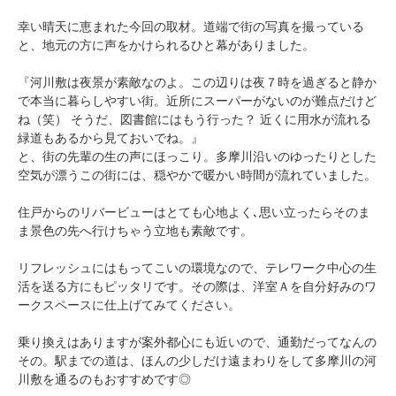
幸い晴天に恵まれた今回の取材。道端で街の写真を撮っている
と、地元の方に声をかけられるひと幕がありました。
『河川敷は夜景が素敵なのよ。この辺りは夜７時を過ぎると静か
で本当に暮らしやすい街。近所にスーパーがないのが難点だけど
ね（笑） そうだ、図書館にはもう行った？ 近くに用水が流れる
緑道もあるから見ておいでね。』
と、街の先輩の生の声にほっこり。多摩川沿いのゆったりとした
空気が漂うこの街には、穏やかで暖かい時間が流れていました。
住戸からのリバービューはとても心地よく､思い立ったらそのま
ま景色の先へ行けちゃう立地も素敵です。
リフレッシュにはもってこいの環境なので、テレワーク中心の生
活を送る方にもピッタリです。その際は、洋室Ａを自分好みのワ
ークスペースに仕上げてみてください。
乗り換えはありますが案外都心にも近いので、通勤だってなんの
その。駅までの道は、ほんの少しだけ遠まわりをして多摩川の河
川敷を通るのもおすすめです◎