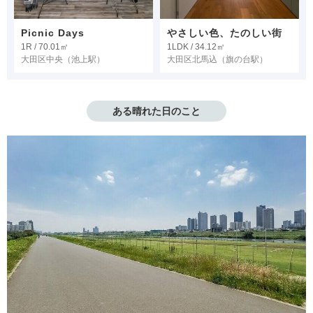
Picnic Days
やさしい色、たのしい街
1R / 70.01㎡
1LDK / 34.12㎡
大田区中央
（池上駅）
大田区北馬込
（旗の台駅）
ある晴れた日のこと