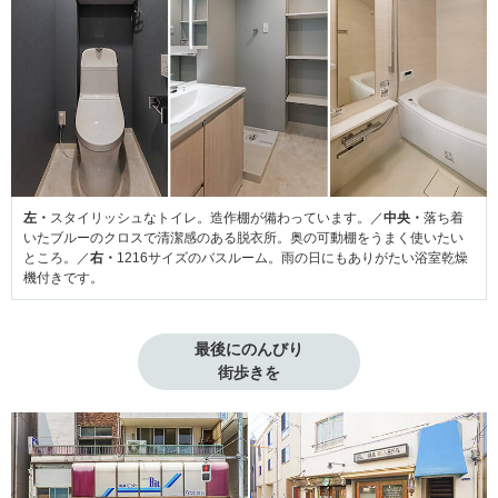
左・
スタイリッシュなトイレ。造作棚が備わっています。／
中央・
落ち着
いたブルーのクロスで清潔感のある脱衣所。奥の可動棚をうまく使いたい
ところ。／
右・
1216サイズのバスルーム。雨の日にもありがたい浴室乾燥
機付きです。
最後にのんびり

街歩きを