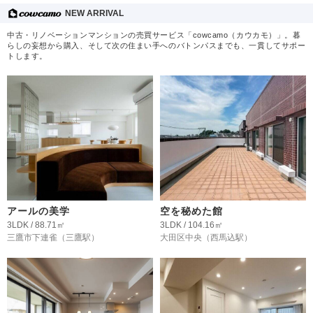
NEW ARRIVAL
中古・リノベーションマンションの売買サービス「cowcamo（カウカモ）」。暮
らしの妄想から購入、そして次の住まい手へのバトンパスまでも、一貫してサポー
トします。
アールの美学
空を秘めた館
3LDK / 88.71㎡
3LDK / 104.16㎡
三鷹市下連雀
（三鷹駅）
大田区中央
（西馬込駅）