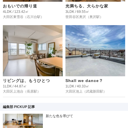
おもいでの帰り道
光満ちる、大らかな家
4LDK / 123.42㎡
3LDK / 69.55㎡
大田区東雪谷
（石川台駅）
世田谷区奥沢
（奥沢駅）
リビングは、もうひとつ
Shall we dance？
1LDK / 44.87㎡
1LDK / 40.33㎡
大田区上池台
（長原駅）
大田区池上
（武蔵新田駅）
編集部 PICKUP 記事
新たな色を帯びて