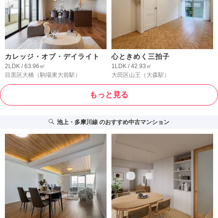
カレッジ・オブ・デイライト
心ときめく三拍子
2LDK / 63.96㎡
1LDK / 42.93㎡
目黒区大橋
（駒場東大前駅）
大田区山王
（大森駅）
もっと見る
池上・多摩川線
のおすすめ中古マンション