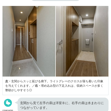
左・
玄関からスッと延びる廊下。ライトグレーのクロスが落ち着いた印象
を与えてくれます。／
右・
埋め込み型の下足入れは、収納スペースが多く
整頓がしやすそう◎
玄関から見て左手の扉は洋室Ｂに、右手の扉は水まわりに
つながっています。
cowcamo