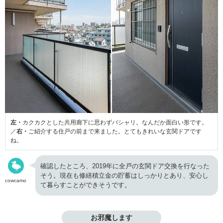
左・
カクカクとした共用廊下に思わずパシャリ。なんだか面白い形です。
／
右・
ご紹介する住戸の前まで来ました。とてもきれいな玄関ドアです
ね。
確認したところ、2019年に全戸の玄関ドア交換を行なった
そう。現在も修繕積立金の貯蓄はしっかりとあり、安心し
cowcamo
て暮らすことができそうです。
お邪魔します