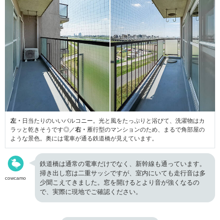
左・
日当たりのいいバルコニー。光と風をたっぷりと浴びて、洗濯物はカ
ラッと乾きそうです◎／
右・
雁行型のマンションのため、まるで角部屋の
ような景色。奥には電車が通る鉄道橋が見えています。
鉄道橋は通常の電車だけでなく、新幹線も通っています。
掃き出し窓は二重サッシですが、室内にいても走行音は多
cowcamo
少聞こえてきました。窓を開けるとより音が強くなるの
で、実際に現地でご確認ください。