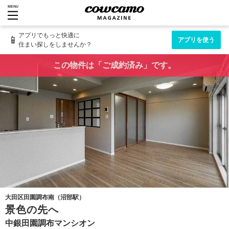
MENU
アプリでもっと快適に
📱
アプリを使う
住まい探しをしませんか？
この物件は「ご成約済み」です。
大田区田園調布南（沼部駅）
景色の先へ
中銀田園調布マンシオン