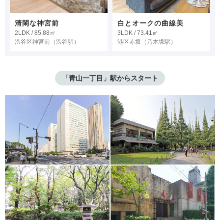
清閑な神宮前
白とオークの曲線美
2LDK / 85.88㎡
3LDK / 73.41㎡
渋谷区神宮前
（渋谷駅）
港区赤坂
（乃木坂駅）
「青山一丁目」駅からスタート