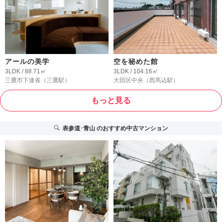
アールの美学
空を秘めた館
3LDK / 88.71㎡
3LDK / 104.16㎡
三鷹市下連雀
（三鷹駅）
大田区中央
（西馬込駅）
もっと見る
表参道･青山
のおすすめ中古マンション