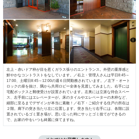
左上・赤いドア枠が目を惹くガラス張りのエントランス。外壁の重厚感と
鮮やかなコントラストをなしています。／右上・管理人さんは平日8:45～
17:00、土曜日8:45～12:00の週６日間勤務されています。／左下・オート
ロックの扉を抜け、隅から共用ロビー全体を見渡してみました。右手には
宅配ボックスと郵便受けが設置されています。左奥には立派な待合スペー
ス、左手前にはエレベーターが。床のタイルやエレベーターの木枠など、
細部に至るまでデザインが本当に素敵！／右下・ご紹介する住戸の所在は
２階。廊下の突き当たり左に位置します。突き当たり右手には、各階に設
置されているゴミ置き場が。思い立った時にサッとゴミ捨てができるの
で、お家の中をいつも綺麗に保てますね。