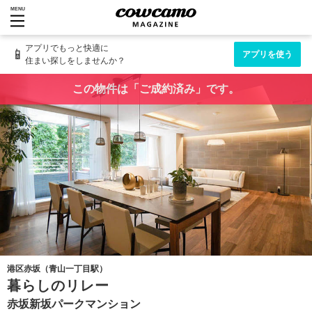
MENU
アプリでもっと快適に
📱
アプリを使う
住まい探しをしませんか？
この物件は「ご成約済み」です。
港区赤坂（青山一丁目駅）
暮らしのリレー
赤坂新坂パークマンション