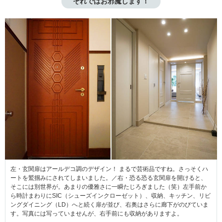
それではお邪魔します！
左・玄関扉はアールデコ調のデザイン！ まるで芸術品ですね。さっそくハ
ートを鷲掴みにされてしまいました。／右・恐る恐る玄関扉を開けると、
そこには別世界が。あまりの優雅さに一瞬たじろぎました（笑）左手前か
ら時計まわりにSIC（シューズインクローゼット）、収納、キッチン、リビ
ングダイニング（LD）へと続く扉が並び、右奥はさらに廊下がのびていま
す。写真には写っていませんが、右手前にも収納がありますよ。