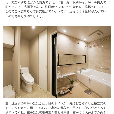
よ。充分すぎるほどの収納力ですね。／右・廊下収納から、廊下を挟んで
向かいにある洗面脱衣室へ。洗面ボウルはふたつ備わり、横幅もたっぷり
なのでご家族そろって身支度ができそうです。足元には床暖房が入ってい
るので冬場も快適でしょう。
左・洗面所の向かいにはふたつ目のトイレが。先ほどご紹介した独立式の
トイレをお客さま用、こちらをご家族の普段使い用として使い分けてもよ
さそうですね。左手には洗濯機置き場と吊戸棚、右手には天井までの高さ