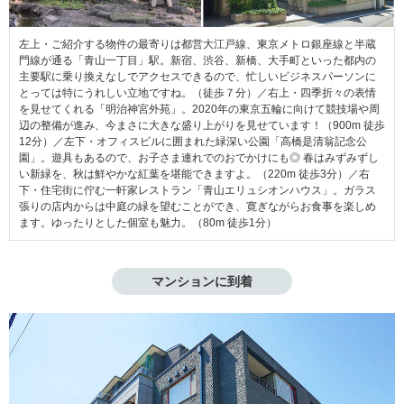
左上・ご紹介する物件の最寄りは都営大江戸線、東京メトロ銀座線と半蔵
門線が通る「青山一丁目」駅。新宿、渋谷、新橋、大手町といった都内の
主要駅に乗り換えなしでアクセスできるので、忙しいビジネスパーソンに
とっては特にうれしい立地ですね。（徒歩７分）／右上・四季折々の表情
を見せてくれる「明治神宮外苑」。2020年の東京五輪に向けて競技場や周
辺の整備が進み、今まさに大きな盛り上がりを見せています！（900m 徒歩
12分）／左下・オフィスビルに囲まれた緑深い公園「高橋是清翁記念公
園」。遊具もあるので、お子さま連れでのおでかけにも◎ 春はみずみずし
い新緑を、秋は鮮やかな紅葉を堪能できますよ。（220m 徒歩3分）／右
下・住宅街に佇む一軒家レストラン「青山エリュシオンハウス」。ガラス
張りの店内からは中庭の緑を望むことができ、寛ぎながらお食事を楽しめ
ます。ゆったりとした個室も魅力。（80m 徒歩1分）
マンションに到着