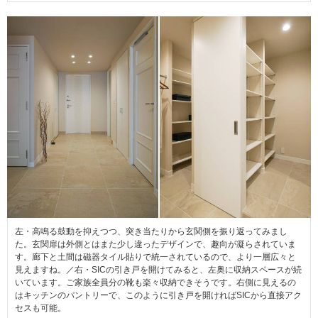
左・高鳴る鼓動を抑えつつ、突き当たりから玄関側を振り返ってみまし
た。玄関扉は外側とはまた少し違ったデザインで、趣向が凝らされていま
す。廊下と土間は磁器タイル貼りで統一されているので、より一層広々と
見えますね。／右・SICの引き戸を開けてみると、左奥に収納スペースが続
いています。ご家族全員分の靴も楽々収納できそうです。右側に見えるの
はキッチンのパントリーで、このように引き戸を開ければSICから直接アク
セスも可能。