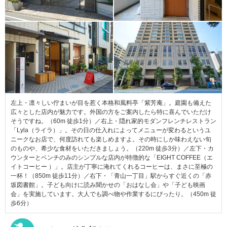
左上・凛々しい佇まいが目を惹く本格和風料亭「紫芳庵」。庭園も備えた
広々とした店内が魅力です。外国の方をご案内したら特に喜んでいただけ
そうですね。（60m 徒歩1分）／右上・隠れ家的モダンフレンチレストラン
「Lyla（ライラ）」。その日の仕入れによってメニューが変わるというユ
ニークなお店で、何度訪れても楽しめますよ。その時にしか味わえない旬
のものや、希少な食材をいただきましょう。（220m 徒歩3分）／左下・カ
ウンターとベンチのみのシンプルな店内が特徴的な「EIGHT COFFEE（エ
イトコーヒー ）」。店主が丁寧に淹れてくれるコーヒーは、まさに至極の
一杯！（850m 徒歩11分）／右下・「青山一丁目」駅からすぐ近くの「赤
坂図書館」。子ども向けに読み聞かせの「おはなし会」や「子ども映画
会」を実施しています。大人でも調べ物や作業するにぴったり。（450m 徒
歩6分）