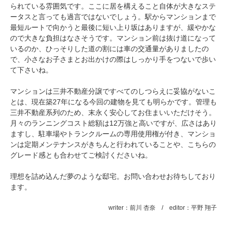
られている雰囲気です。ここに居を構えること自体が大きなステ
ータスと言っても過言ではないでしょう。駅からマンションまで
最短ルートで向かうと最後に短い上り坂はありますが、緩やかな
ので大きな負担はなさそうです。マンション前は抜け道になって
いるのか、ひっそりした道の割には車の交通量がありましたの
で、小さなお子さまとお出かけの際はしっかり手をつないで歩い
て下さいね。
マンションは三井不動産分譲ですべてのしつらえに妥協がないこ
とは、現在築27年になる今回の建物を見ても明らかです。管理も
三井不動産系列のため、末永く安心してお住まいいただけそう。
月々のランニングコスト総額は12万強と高いですが、広さはあり
ますし、駐車場やトランクルームの専用使用権が付き、マンショ
ンは定期メンテナンスがきちんと行われていることや、こちらの
グレード感とも合わせてご検討くださいね。
理想を詰め込んだ夢のような邸宅。お問い合わせお待ちしており
ます。
writer：前川 杏奈 / editor：平野 翔子