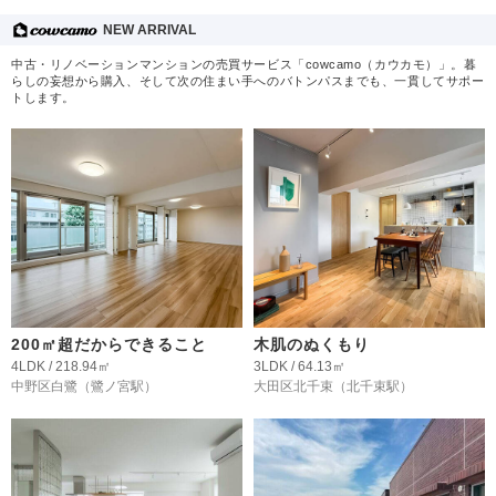
NEW ARRIVAL
中古・リノベーションマンションの売買サービス「cowcamo（カウカモ）」。暮
らしの妄想から購入、そして次の住まい手へのバトンパスまでも、一貫してサポー
トします。
200㎡超だからできること
木肌のぬくもり
4LDK / 218.94㎡
3LDK / 64.13㎡
中野区白鷺
（鷺ノ宮駅）
大田区北千束
（北千束駅）