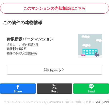
このマンションの売却相談はこちら
この物件の建物情報
赤坂新坂パークマンション
青山一丁目駅 徒歩7分
築35年
9戸
物件の販売状況
販売待ち
詳細をみる
Share
Post
Send
中古・リノベーションマンションならcowcamo
港区
青山一丁目駅
暮らしの