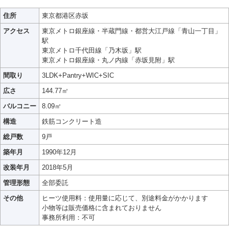
住所
東京都港区赤坂
アクセス
東京メトロ銀座線・半蔵門線・都営大江戸線「青山一丁目」
駅
東京メトロ千代田線「乃木坂」駅
東京メトロ銀座線・丸ノ内線「赤坂見附」駅
間取り
3LDK+Pantry+WIC+SIC
広さ
144.77㎡
バルコニー
8.09㎡
構造
鉄筋コンクリート造
総戸数
9戸
築年月
1990年12月
改装年月
2018年5月
管理形態
全部委託
その他
ヒーツ使用料：使用量に応じて、別途料金がかかります
小物等は販売価格に含まれておりません
事務所利用：不可