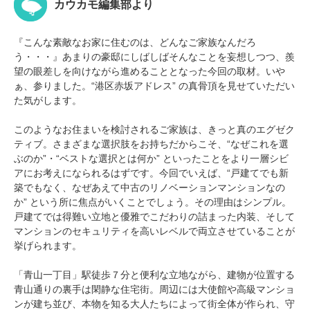
カウカモ編集部より
『こんな素敵なお家に住むのは、どんなご家族なんだろ
う・・・』あまりの豪邸にしばしばそんなことを妄想しつつ、羨
望の眼差しを向けながら進めることとなった今回の取材。いや
ぁ、参りました。“港区赤坂アドレス” の真骨頂を見せていただい
た気がします。
このようなお住まいを検討されるご家族は、きっと真のエグゼク
ティブ。さまざまな選択肢をお持ちだからこそ、“なぜこれを選
ぶのか”・“ベストな選択とは何か” といったことをより一層シビ
アにお考えになられるはずです。今回でいえば、“戸建てでも新
築でもなく、なぜあえて中古のリノベーションマンションなの
か” という所に焦点がいくことでしょう。その理由はシンプル。
戸建てでは得難い立地と優雅でこだわりの詰まった内装、そして
マンションのセキュリティを高いレベルで両立させていることが
挙げられます。
「青山一丁目」駅徒歩７分と便利な立地ながら、建物が位置する
青山通りの裏手は閑静な住宅街。周辺には大使館や高級マンショ
ンが建ち並び、本物を知る大人たちによって街全体が作られ、守