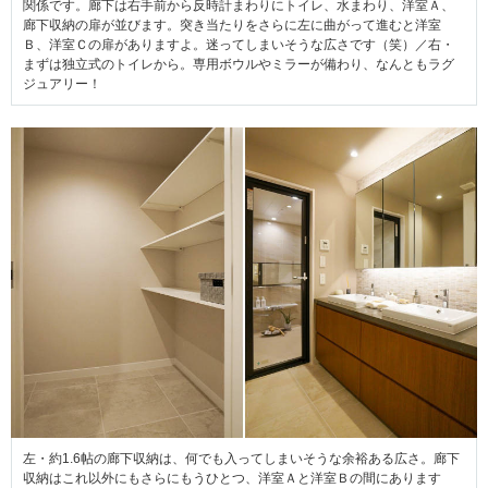
関係です。廊下は右手前から反時計まわりにトイレ、水まわり、洋室Ａ、
廊下収納の扉が並びます。突き当たりをさらに左に曲がって進むと洋室
Ｂ、洋室Ｃの扉がありますよ。迷ってしまいそうな広さです（笑）／右・
まずは独立式のトイレから。専用ボウルやミラーが備わり、なんともラグ
ジュアリー！
左・約1.6帖の廊下収納は、何でも入ってしまいそうな余裕ある広さ。廊下
収納はこれ以外にもさらにもうひとつ、洋室Ａと洋室Ｂの間にあります