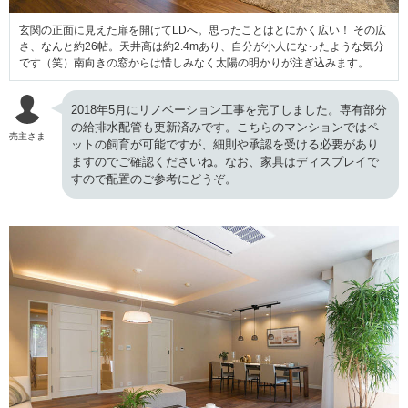
玄関の正面に見えた扉を開けてLDへ。思ったことはとにかく広い！ その広
さ、なんと約26帖。天井高は約2.4mあり、自分が小人になったような気分
です（笑）南向きの窓からは惜しみなく太陽の明かりが注ぎ込みます。
2018年5月にリノベーション工事を完了しました。専有部分
の給排水配管も更新済みです。こちらのマンションではペ
売主さま
ットの飼育が可能ですが、細則や承認を受ける必要があり
ますのでご確認くださいね。なお、家具はディスプレイで
すので配置のご参考にどうぞ。