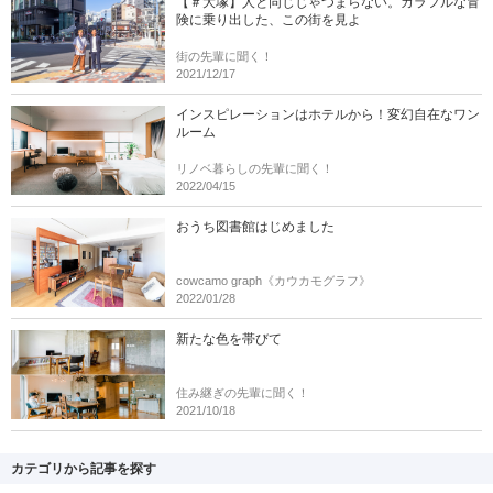
【＃大塚】人と同じじゃつまらない。カラフルな冒
険に乗り出した、この街を見よ
街の先輩に聞く！
2021/12/17
インスピレーションはホテルから！変幻自在なワン
ルーム
リノベ暮らしの先輩に聞く！
2022/04/15
おうち図書館はじめました
cowcamo graph《カウカモグラフ》
2022/01/28
新たな色を帯びて
住み継ぎの先輩に聞く！
2021/10/18
カテゴリから記事を探す