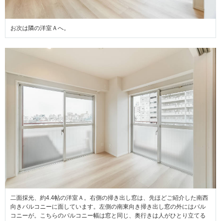
お次は隣の洋室Ａへ。
二面採光、約4.4帖の洋室Ａ。右側の掃き出し窓は、先ほどご紹介した南西
向きバルコニーに面しています。左側の南東向き掃き出し窓の外にはバル
コニーが。こちらのバルコニー幅は窓と同じ、奥行きは人がひとり立てる