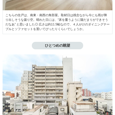
こちらの住戸は、南東・南西の角部屋。取材日は残念ながら今にも雨が降
り出しそうな曇り空。晴れた日には、“床を覆うように陽だまりができそう
だなあ” と思いました◎ 広さは約11.5帖なので、４人がけのダイニングテー
ブルとソファセットを置いてぴったりくらいでしょうか。
ひとつめの眺望