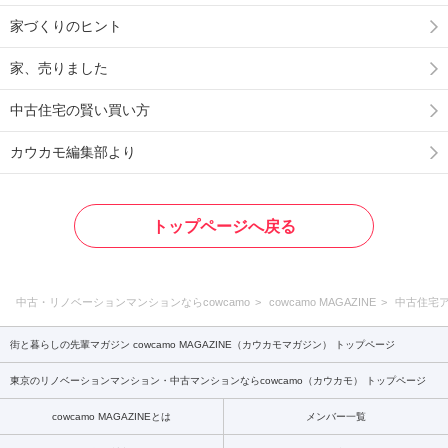
家づくりのヒント
家、売りました
中古住宅の賢い買い方
カウカモ編集部より
トップページへ戻る
中古・リノベーションマンションならcowcamo
cowcamo MAGAZINE
中古住宅
街と暮らしの先輩マガジン cowcamo MAGAZINE（カウカモマガジン） トップページ
東京のリノベーションマンション・中古マンションならcowcamo（カウカモ） トップページ
cowcamo MAGAZINEとは
メンバー一覧