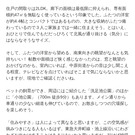
住戸の間取りは2LDK。廊下の面積は最低限に抑えられ、専有面
積約47㎡を無駄なく使っているという印象でした。ふたつの洋室
が約4.4帖とコンパクトではあるものの、大きな収納がふたつ備
わっているので３人ご家族までは一緒に住まえそう。とはいえ、
おひとりで住んでもだだっぴろくて北風が通り抜ける（気分）に
はならなそうなサイズ。
そして、ふたつの洋室から望める、南東向きの眺望がなんとも気
持ちいい！ 帖数や面積ほど狭く感じなかったのは、窓と眺望の
おかげなのかも。室内にいれば、中原街道からの音は少し聞こえ
る程度。テレビなどを点けていればそこまで気にならないかと思
いますが、現地でご確認くださいね。
ペットの飼育ができ、周辺にはご紹介した「洗足池公園」のほか
に「小池公園」（700m 徒歩9分）もあります。メイン通りから
車通りの少ない細道も伸びているので、お散歩しつつの穴場探し
を楽しめそう。
「住みやすさ」は人によって異なると思いますが、この空気感が
病みつきになる人もいるはず。東急大井町線・池上線沿いにわざ