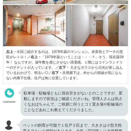
左上・
今回ご紹介するのは、1979年築のマンション。赤茶色とアーチの意
匠がレトロ！／
右上・
「1979年築ということは・・・？」そう、現在築39
年！ なんですが、築年数を感じさせない清潔感。１階にはコインランドリ
ーのテナントが入っています。／
左下・
大きなガラスから日光が差し込ん
でいるおかげで、明るい◎／
右下・
共用廊下は、外からの視線が気になら
ない内廊下仕様。住戸は角に位置しています。
駐車場・駐輪場ともに現在空きがないとのことですが、変
動しますので状況はご確認くださいね。管理人さんは気さ
cowcamo
くなおばちゃんで、ご挨拶に伺うとゴミ置き場や駐輪場の
ことなどあれこれ教えてくださりました。
ペットの飼育が可能で１住戸２匹まで、大きさは小型犬程
度までという細則があります。今年（2019年）に大規模修