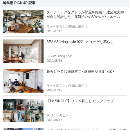
編集部 PICKUP 記事
ダイナミックなクジラが部屋を縦断！ 建築家夫婦
が自ら設計した、運河沿い約80㎡のワンルーム
リノベ暮らしの先輩に聞く！
2019/01/17
BEAMS living style 022 - ヒュッゲな暮らし -
BEAMS living style
2022/05/16
暮らしを育む回遊空間 - 建築家が住まう家 -
リノベ暮らしの先輩に聞く！
2022/07/15
【for SINGLE】リノベ暮らし ピックアップ
家づくりのヒント
2022/06/17