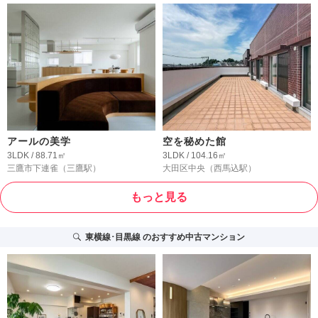
アールの美学
空を秘めた館
3LDK / 88.71㎡
3LDK / 104.16㎡
三鷹市下連雀
（三鷹駅）
大田区中央
（西馬込駅）
もっと見る
東横線･目黒線
のおすすめ中古マンション