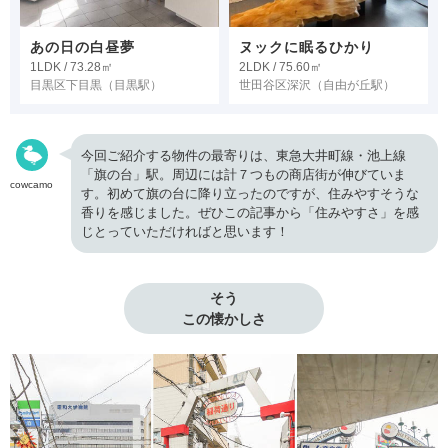
あの日の白昼夢
ヌックに眠るひかり
1LDK / 73.28㎡
2LDK / 75.60㎡
目黒区下目黒
（目黒駅）
世田谷区深沢
（自由が丘駅）
今回ご紹介する物件の最寄りは、東急大井町線・池上線
「旗の台」駅。周辺には計７つもの商店街が伸びていま
cowcamo
す。初めて旗の台に降り立ったのですが、住みやすそうな
香りを感じました。ぜひこの記事から「住みやすさ」を感
じとっていただければと思います！
そう

この懐かしさ