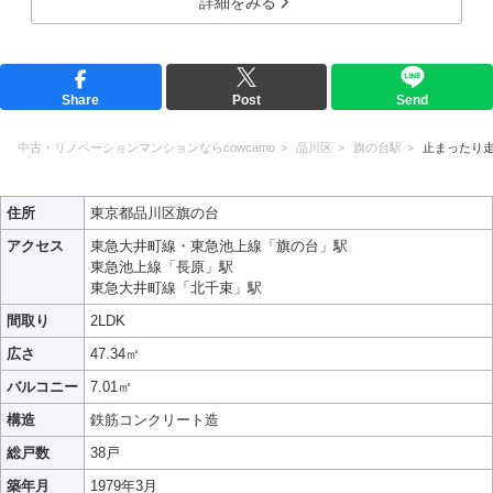
詳細をみる
Share
Post
Send
中古・リノベーションマンションならcowcamo
品川区
旗の台駅
止まったり
住所
東京都品川区旗の台
アクセス
東急大井町線・東急池上線「旗の台」駅
東急池上線「長原」駅
東急大井町線「北千束」駅
間取り
2LDK
広さ
47.34㎡
バルコニー
7.01㎡
構造
鉄筋コンクリート造
総戸数
38戸
築年月
1979年3月