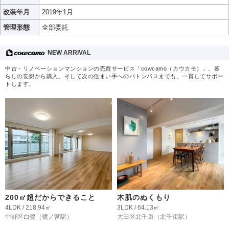
改装年月
2019年1月
管理形態
全部委託
NEW ARRIVAL
中古・リノベーションマンションの売買サービス「cowcamo（カウカモ）」。暮
らしの妄想から購入、そして次の住まい手へのバトンパスまでも、一貫してサポー
トします。
200㎡超だからできること
木肌のぬくもり
4LDK / 218.94㎡
3LDK / 64.13㎡
中野区白鷺
（鷺ノ宮駅）
大田区北千束
（北千束駅）