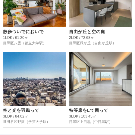
散歩ついでにおいで
自由が丘と空の庭
1LDK / 61.20㎡
2LDK / 72.68㎡
目黒区八雲
（都立大学駅）
目黒区緑が丘
（自由が丘駅）
空と光を羽織って
特等席をLで囲って
3LDK / 84.02㎡
3LDK / 103.45㎡
世田谷区野沢
（学芸大学駅）
目黒区上目黒
（中目黒駅）