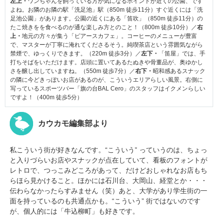
左上・
ワンちゃんを飼っている方が気になるポイントが近くの公園、です
よね。お隣のお隣の駅「洗足池」駅（850m 徒歩11分）すぐ近くには「洗
足池公園」があります。公園の近くにある「笛吹」（850m 徒歩11分）の
たこ焼きをを食べるのが通な楽しみ方とのこと！（800m 徒歩10分）／
右
上・
地元の方々が集う「ピアースカフェ」。コーヒーのメニューが豊富
で、マスターが丁寧に淹れてくださるそう。純喫茶店という雰囲気ながら
禁煙で、ゆっくりできます。（220m 徒歩3分）／
左下・
「笛屋」では、手
打ちそばをいただけます。店頭に置いてあるたぬきや骨董品が、奥ゆかし
さを醸し出していますね。（550m 徒歩7分）／
右下・
昭和感あるスナック
の隣に今どきっぽいお店があるのが、こういうエリアらしい風景。右側に
写っているスポーツバー「旗の台BAL Cero」のスタッフはイクメンらしい
ですよ！（400m 徒歩5分）
カウカモ編集部より
私こういう街が好きなんです。“こういう” っていうのは、ちょっ
と入りづらいお店やスナックが点在していて、看板のフォントが
レトロで、つっこみどころがあって、だけどおしゃれなお店もち
らほら見かけること。ほかには石川台、大岡山、経堂とか・・・
伝わらなかったらすみません（笑）あと、大学があり学生街の一
面を持っているのも共通点かも。“こういう” 街ではないのです
が、個人的には「牛込柳町」も好きです。