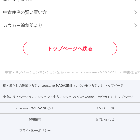
中古住宅の賢い買い方
カウカモ編集部より
トップページへ戻る
中古・リノベーションマンションならcowcamo
cowcamo MAGAZINE
中古住宅
街と暮らしの先輩マガジン cowcamo MAGAZINE（カウカモマガジン） トップページ
東京のリノベーションマンション・中古マンションならcowcamo（カウカモ） トップページ
cowcamo MAGAZINEとは
メンバー一覧
採用情報
お問い合わせ
プライバシーポリシー