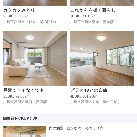
カクカクみどり
これからを描く暮らし
3LDK / 83.58㎡
3LDK / 71.16㎡
川崎市高津区下作延
（溝の口駅）
川崎市宮前区鷺沼
（鷺沼駅）
戸建てじゃなくても
プラス48㎡の自由
3LDK / 72.66㎡
4LDK / 101.98㎡
川崎市高津区溝口
（高津駅）
川崎市高津区久地
（溝の口駅）
編集部 PICKUP 記事
白の洞窟 - 豊かな廊下のつくり方 -