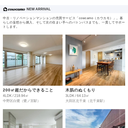
NEW ARRIVAL
中古・リノベーションマンションの売買サービス「cowcamo（カウカモ）」。暮
らしの妄想から購入、そして次の住まい手へのバトンパスまでも、一貫してサポー
トします。
200㎡超だからできること
木肌のぬくもり
4LDK / 218.94㎡
3LDK / 64.13㎡
中野区白鷺
（鷺ノ宮駅）
大田区北千束
（北千束駅）