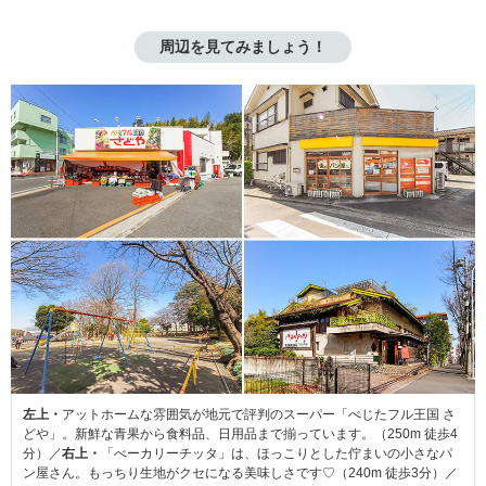
周辺を見てみましょう！
左上・
アットホームな雰囲気が地元で評判のスーパー「べじたフル王国 さ
どや」。新鮮な青果から食料品、日用品まで揃っています。（250m 徒歩4
分）／
右上・
「べーカリーチッタ」は、ほっこりとした佇まいの小さなパ
ン屋さん。もっちり生地がクセになる美味しさです♡（240m 徒歩3分）／