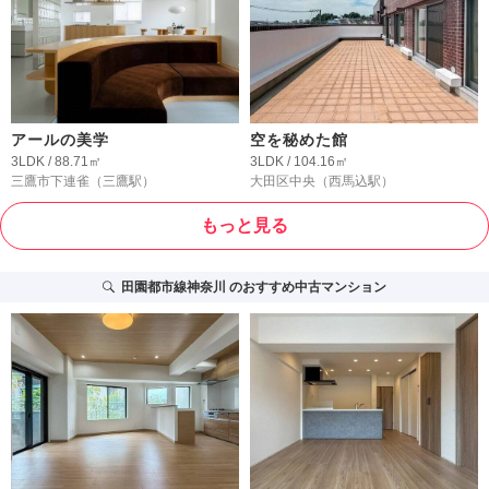
アールの美学
空を秘めた館
3LDK / 88.71㎡
3LDK / 104.16㎡
三鷹市下連雀
（三鷹駅）
大田区中央
（西馬込駅）
もっと見る
田園都市線神奈川
のおすすめ中古マンション