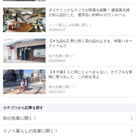
ダイナミックなクジラが部屋を縦断！ 建築家夫婦
が自ら設計した、運河沿い約80㎡のワンルーム
リノベ暮らしの先輩に聞く！
2019/01/17
【＃九品仏】野に咲く花の品のよさを、特製バター
クリームで
街の先輩に聞く！
2022/08/03
【＃大塚】人と同じじゃつまらない。カラフルな冒
険に乗り出した、この街を見よ
街の先輩に聞く！
2021/12/17
カテゴリから記事を探す
街の先輩に聞く！
リノベ暮らしの先輩に聞く！