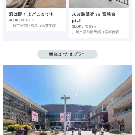
窓は開くよどこまでも
未改装販売 in 宮崎台
4LDK / 96.82㎡
pt.2
川崎市宮前区有馬
（宮前平駅）
3LDK / 70.93㎡
川崎市宮前区馬絹
（宮崎台駅）
舞台は “たまプラ”  