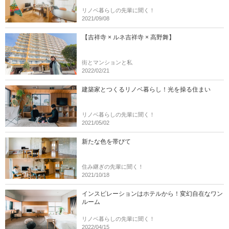
リノベ暮らしの先輩に聞く！
2021/09/08
【吉祥寺 × ルネ吉祥寺 × 高野舞】
街とマンションと私
2022/02/21
建築家とつくるリノベ暮らし！光を操る住まい
リノベ暮らしの先輩に聞く！
2021/05/02
新たな色を帯びて
住み継ぎの先輩に聞く！
2021/10/18
インスピレーションはホテルから！変幻自在なワン
ルーム
リノベ暮らしの先輩に聞く！
2022/04/15