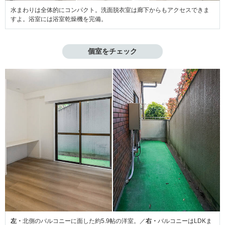
水まわりは全体的にコンパクト。洗面脱衣室は廊下からもアクセスできま
すよ。浴室には浴室乾燥機を完備。
個室をチェック
左・
北側のバルコニーに面した約5.9帖の洋室。／
右・
バルコニーはLDKま