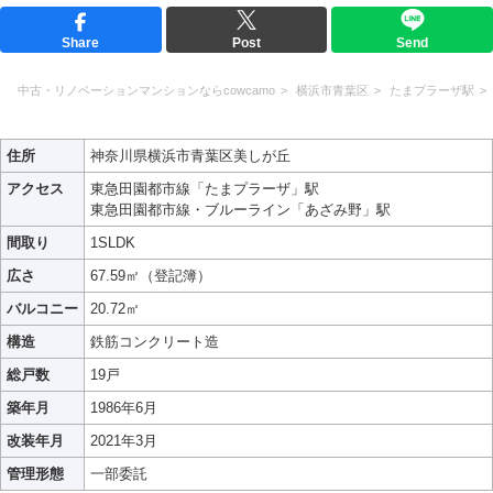
Share
Post
Send
中古・リノベーションマンションならcowcamo
横浜市青葉区
たまプラーザ駅
住所
神奈川県横浜市青葉区美しが丘
アクセス
東急田園都市線「たまプラーザ」駅
東急田園都市線・ブルーライン「あざみ野」駅
間取り
1SLDK
広さ
67.59㎡（登記簿）
バルコニー
20.72㎡
構造
鉄筋コンクリート造
総戸数
19戸
築年月
1986年6月
改装年月
2021年3月
管理形態
一部委託