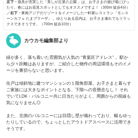
左下・
遊具が充実した「美しが丘第八公園 」は、お子さまの遊び場にぴっ
たり。春にはお花見スポットとしてもオススメですよ！（300m 徒歩4分）
／
右下・
東南アジアのリゾートをイメージした一軒家レストラン「モンス
ーンカフェ たまプラーザ」 。ゆとりある店内は、お子さま連れでもリラッ
クスできそうです。（700m 徒歩10分）
カウカモ編集部より
緑が多く、落ち着いた雰囲気が人気の “青葉区アドレス” 。駅か
ら少々距離はありますが、ご紹介した物件の周辺環境もそのイメ
ージを裏切らないと思います。
住戸は傾斜地に建つマンションの１階角部屋。お子さまと暮らす
ご家族には大きなポイントとなる、下階への音懸念なし！ それ
でいてLDK・バルコニー共に日当たりがよく、周囲からの視線も
気になりません◎
また、北側のバルコニーには目隠し壁が備わっており、幅もゆっ
たりしているので、ちょっとしたアウトドアスペースに活用でき
そうです。