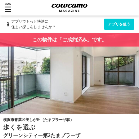
MENU
アプリでもっと快適に
📱
アプリを使う
住まい探しをしませんか？
この物件は「ご成約済み」です。
横浜市青葉区美しが丘（たまプラーザ駅）
歩くを選ぶ
グリーンシティー第2たまプラーザ