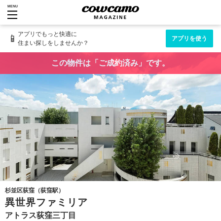
MENU
アプリでもっと快適に
📱
アプリを使う
住まい探しをしませんか？
この物件は「ご成約済み」です。
杉並区荻窪（荻窪駅）
異世界ファミリア
アトラス荻窪三丁目