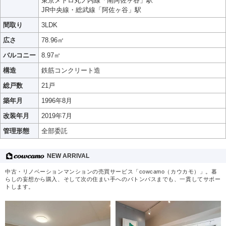
東京メトロ丸ノ内線「南阿佐ヶ谷」駅
JR中央線・総武線「阿佐ヶ谷」駅
間取り
3LDK
広さ
78.96㎡
バルコニー
8.97㎡
構造
鉄筋コンクリート造
総戸数
21戸
築年月
1996年8月
改装年月
2019年7月
管理形態
全部委託
NEW ARRIVAL
中古・リノベーションマンションの売買サービス「cowcamo（カウカモ）」。暮
らしの妄想から購入、そして次の住まい手へのバトンパスまでも、一貫してサポー
トします。