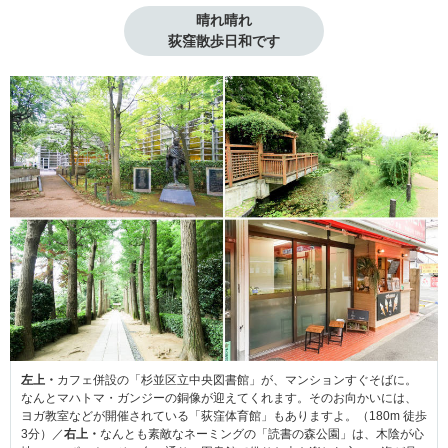
晴れ晴れ
荻窪散歩日和です
左上・
カフェ併設の「杉並区立中央図書館」が、マンションすぐそばに。
なんとマハトマ・ガンジーの銅像が迎えてくれます。そのお向かいには、
ヨガ教室などが開催されている「荻窪体育館」もありますよ。（180m 徒歩
3分）／
右上・
なんとも素敵なネーミングの「読書の森公園」は、木陰が心