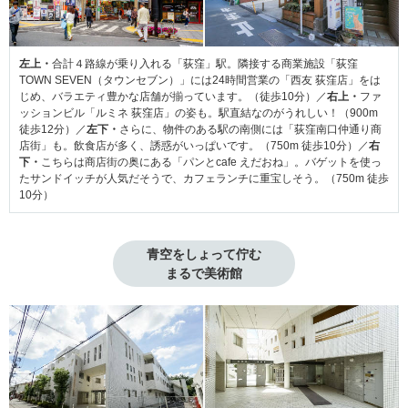
左上・
合計４路線が乗り入れる「荻窪」駅。隣接する商業施設「荻窪
TOWN SEVEN（タウンセブン）」には24時間営業の「西友 荻窪店」をは
じめ、バラエティ豊かな
店舗が揃っています。（徒歩10分）／
右上・
ファ
ッション
ビル「ルミネ 荻窪店」の姿も。駅直結なのがうれしい！（900m
徒歩12分）／
左下・
さらに、物件のある駅の南側には「荻窪南口仲通り商
店街」も。飲食店が多く、誘惑がいっぱいです。（750m 徒歩10分）／
右
下・
こちらは商店街の奥にある「パンとcafe えだおね」。バゲットを使っ
たサンドイッチが人気だそうで、カフェランチに重宝しそう。（750m 徒歩
10分）
青空をしょって佇む
まるで美術館