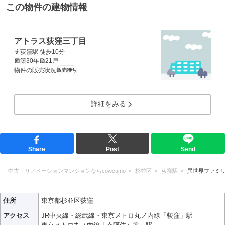
この物件の建物情報
アトラス荻窪三丁目
荻窪駅 徒歩10分
築30年
21戸
物件の販売状況
販売待ち
詳細をみる
Share
Post
Send
中古・リノベーションマンションならcowcamo
杉並区
荻窪駅
異世界ファミ
住所
東京都杉並区荻窪
アクセス
JR中央線・総武線・東京メトロ丸ノ内線「荻窪」駅