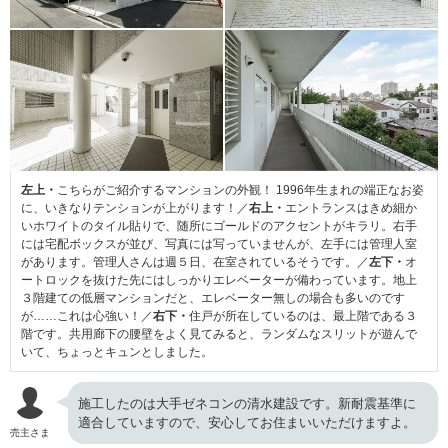
左上・
こちらがご紹介するマンションの外観！ 1996年生まれの端正なお姿
に、いきなりテンションが上がります！／
右上・
エントランスはきめ細か
いホワイトのタイル貼りで、随所にゴールドのアクセントがキラリ。右手
には宅配ボックスが並び、写真には写っていませんが、左手には管理人室
があります。管理人さんは週５日、在室されているそうです。／
左下・
オ
ートロックを抜けた先にはしっかりエレベーターが備わっています。地上
３階建ての低層マンションだと、エレベーター無しの場合も多いのです
が……これは心強い！／
右下・
住戸が所在しているのは、最上階である３
階です。共用廊下の腰壁をよく見てみると、ランダムなスリットが遊んで
いて、ちょっとキュンとしました。
施工したのは大手ゼネコンの清水建設です。新耐震基準に
適合していますので、安心してお住まいいただけますよ。
売主さま