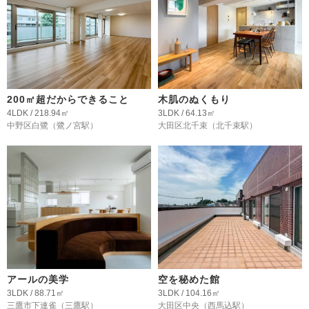
200㎡超だからできること
木肌のぬくもり
4LDK / 218.94㎡
3LDK / 64.13㎡
中野区白鷺
（鷺ノ宮駅）
大田区北千束
（北千束駅）
アールの美学
空を秘めた館
3LDK / 88.71㎡
3LDK / 104.16㎡
三鷹市下連雀
（三鷹駅）
大田区中央
（西馬込駅）