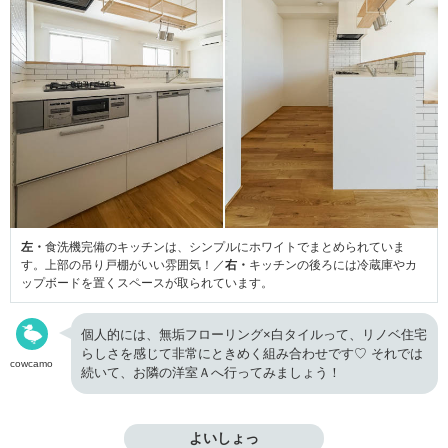
左・
食洗機完備のキッチンは、シンプルにホワイトでまとめられていま
す。上部の吊り戸棚がいい雰囲気！／
右・
キッチンの後ろには冷蔵庫やカ
ップボードを置くスペースが取られています。
個人的には、無垢フローリング×白タイルって、リノベ住宅
らしさを感じて非常にときめく組み合わせです♡
それでは
cowcamo
続いて、お隣の洋室Ａへ行ってみましょう！
よいしょっ