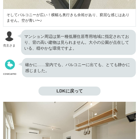
そしてバルコニーが広い！横幅も奥行きも余裕があり、窮屈な感じはあり
ません。空が青い〜♪
マンション周辺は第一種低層住居専用地域に指定されてお
り、背の高い建物は見られません。大小の公園が点在して
売主さま
いる、穏やかな環境ですよ。
確かに……室内でも、バルコニーに出ても、とても静かに
感じました。
cowcamo
LDKに戻って