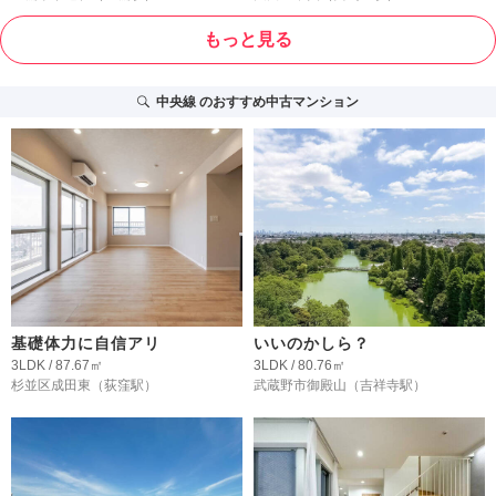
もっと見る
中央線
のおすすめ中古マンション
基礎体力に自信アリ
いいのかしら？
3LDK / 87.67㎡
3LDK / 80.76㎡
杉並区成田東
（荻窪駅）
武蔵野市御殿山
（吉祥寺駅）