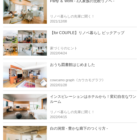
Party ＆ Work - 3人家族の北欧リノベ -
リノベ暮らしの先輩に聞く！
2021/12/08
【for COUPLE】リノベ暮らし ピックアップ
家づくりのヒント
2022/04/24
おうち図書館はじめました
cowcamo graph《カウカモグラフ》
2022/01/28
インスピレーションはホテルから！変幻自在なワン
ルーム
リノベ暮らしの先輩に聞く！
2022/04/15
白の洞窟 - 豊かな廊下のつくり方 -