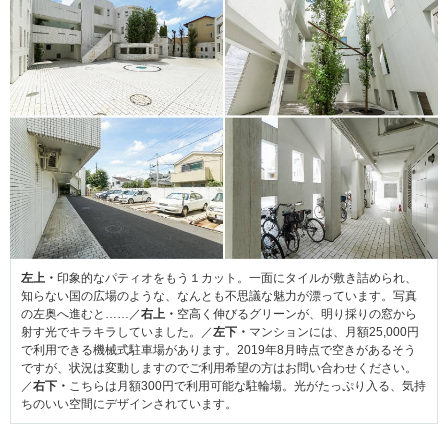
左上・
印象的なパティオをもう１カット。一面にタイルが敷き詰められ、
知らない国の広場のような、なんとも不思議な魅力が漂っています。写真
の左奥へ進むと……／
右上・
空高く伸びるグリーンが、明り採りの窓から
射す光でキラキラしていました。／
左下・
マンションには、月額25,000円
で利用できる機械式駐車場があります。2019年8月時点で空きがあるそう
ですが、状況は変動しますのでご利用希望の方はお問い合わせください。
／
右下・
こちらは月額300円で利用可能な駐輪場。光がたっぷり入る、気持
ちのいい空間にデザインされています。