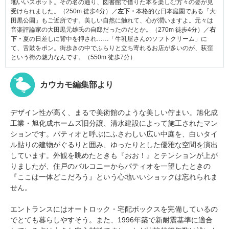
地いいスポット。その名の通り、図書館で借りた本を楽しむ方々の姿が見
受けられました。（250m 徒歩4分）／
左下・
本格的な日本庭園である「大
田黒公園」もご近所です。美しい自然に触れて、心が潤いますよ。元々は
音楽評論家の大田黒元雄氏の自邸だったのだとか。（270m 徒歩4分）／
右
下・
夏の日差しに背中を押され……「牛乳屋さんのソフトクリーム」に
て、舌鼓をポン。街歩きの中でふらりと立ち寄れるお店が多いのが、荻窪
という街の魅力なんです。（550m 徒歩7分）
カウカモ編集部より
デザイン性が高く、まるで美術館のような美しい佇まい。
旭化成
工業・旭化成ホームズ旧分譲、清水建設によって施工されたマン
ションです。
パティオと呼ぶにふさわしい広い中庭を、白いタイ
ル貼りの建物がぐるりと囲み、ゆったりとした優雅な空間を演出
しています。外観を眺めたときも『おお！』とテンションが上が
りましたが、住戸のバルコニーからパティオを一望したときの
『ここは一体どこだろう』という心地いいショックは忘れられま
せん。
エントランスにはオートロック・宅配ボックスを完備しているの
でとても暮らしやすそう。また、1996年築で新耐震基準に適合