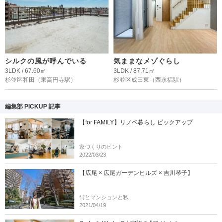
シルクの風が呼んでいる
気ままなメゾぐらし
3LDK / 67.60㎡
3LDK / 87.71㎡
杉並区和田
（東高円寺駅）
杉並区成田東
（西永福駅）
編集部 PICKUP 記事
【for FAMILY】リノベ暮らし ピックアップ
家づくりのヒント
2022/03/23
【広尾 × 広尾ガーデンヒルズ × 吉川琴子】
街とマンションと私
2021/04/19