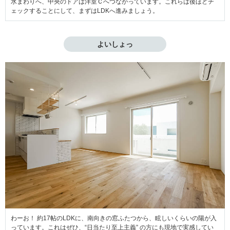
水まわりへ、中央のドアは洋室Ｃへつながっています。これらは後ほどチ
ェックすることにして、まずはLDKへ進みましょう。
よいしょっ
わーお！ 約17帖のLDKに、南向きの窓ふたつから、眩しいくらいの陽が入
っています。これはぜひ、“日当たり至上主義” の方にも現地で実感してい