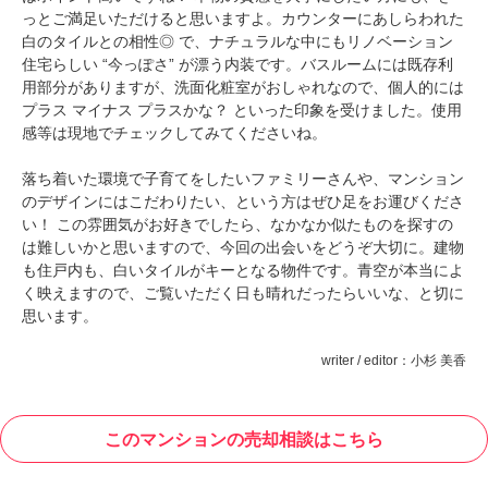
っとご満足いただけると思いますよ。カウンターにあしらわれた
白のタイルとの相性◎ で、
ナチュラルな中にもリノベーション
住宅らしい “今っぽさ” が漂う内装です。バスルームには既存利
用部分がありますが、洗面化粧室がおしゃれなので、個人的には
プラス マイナス プラスかな？ といった印象を受けました。使用
感等は現地でチェックしてみてくださいね。
落ち着いた環境で子育てをしたいファミリーさんや
、マンション
のデザインにはこだわりたい、という方はぜひ足をお運びくださ
い！ この雰囲気がお好きでしたら、なかなか似たものを探すの
は難しいかと思いますので、今回の出会いをどうぞ大切に。建物
も住戸内も、白いタイルがキーとなる物件です。青空が本当によ
く映えますので、ご覧いただく日も晴れだったらいいな、と切に
思います。
writer / editor：小杉 美香
このマンションの売却相談はこちら