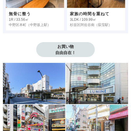
無骨に整う
家族の時間を重ねて
1R / 33.56㎡
3LDK / 109.99㎡
中野区本町
（中野坂上駅）
杉並区阿佐谷南
（荻窪駅）
お買い物
自由自在！