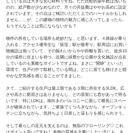
している点は大きな安心材料ですね。ただ比較的築年数は浅いも
のの、総戸数が少なめなので、月々の共益費はややお高めに設定
されています。その点はご検討いただく上でのハードルかもしれ
ません……が、この建物の独特の魅力に感じ入ってしまったら、
もうそんなことは気にならないかも？
物件の所在している場所も絶妙だな、と思います。４路線が乗り
入れる、アクセス優等生な「荻窪」駅が最寄り。駅周辺にお買い
物施設は揃っていて、その賑わいからやや距離を置いた、徒歩10
分の場所に住まいを持つ。近隣に緑豊かな公園や文化施設が点在
しているのも素敵なポイントですよね。まさに “閑静” といった
環境で、住戸の中で取材している間は、どこに居ても静けさと穏
やかな空気感を感じることができました。
さて、ご紹介する住戸は最上階である３階に所在する3LDK。広
さや高さに窮屈さはありませんし、どの居室にも窓があって明る
いです。特にLDKは、南向きのバルコニーに面して横長にスペー
スが確保されています。ご家族でくつろぎながら、オープンキッ
チンに立ちながら、気持ちよく日差しと温もりを感じられそう。
そして暮らしの足元を支えるのは、無垢のフローリング♡ これ
はポイント高いですね！ 本物の質感
を大事にしたい方にも、き