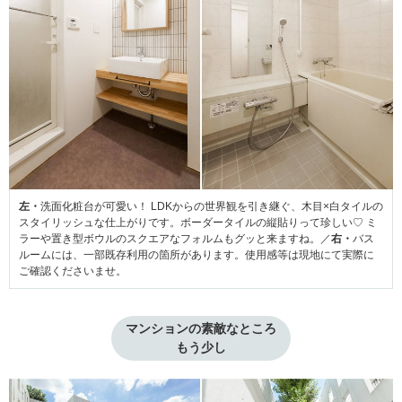
左・
洗面化粧台が可愛い！ LDKからの世界観を引き継ぐ、木目×白タイルの
スタイリッシュな仕上がりです。ボーダータイルの縦貼りって珍しい♡ ミ
ラーや置き型ボウルのスクエアなフォルムもグッと来ますね。／
右・
バス
ルームには、一部既存利用の箇所があります。使用感等は現地にて実際に
ご確認くださいませ。
マンションの素敵なところ
もう少し