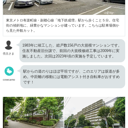
東京メトロ有楽町線・副都心線「地下鉄成増」駅から歩くこと５分。住宅
街の傾斜地に、緑豊かなマンションが建っています。こちらは駐車場側か
ら見た外観カット。
1983年に竣工した、総戸数156戸の大規模マンションです。
住友不動産旧分譲で、前回の大規模修繕工事は2009年に実
売主さま
施しました。次回は2023年頃の実施を予定しています。
駅からの道のりはほぼ平坦ですが、このエリアは坂道が多
め。中距離の移動には電動アシスト付き自転車がおすすめ
cowcamo
です！