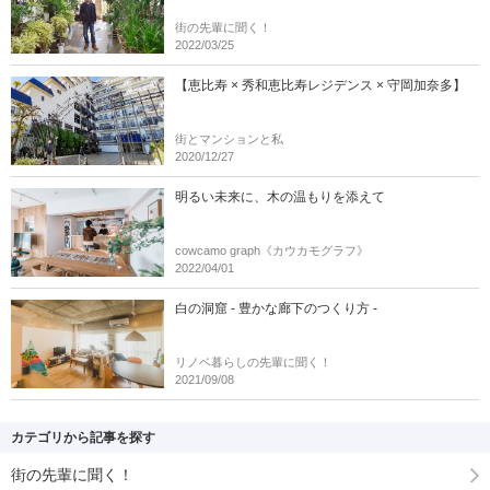
街の先輩に聞く！
2022/03/25
【恵比寿 × 秀和恵比寿レジデンス × 守岡加奈多】
街とマンションと私
2020/12/27
明るい未来に、木の温もりを添えて
cowcamo graph《カウカモグラフ》
2022/04/01
白の洞窟 - 豊かな廊下のつくり方 -
リノベ暮らしの先輩に聞く！
2021/09/08
カテゴリから記事を探す
街の先輩に聞く！