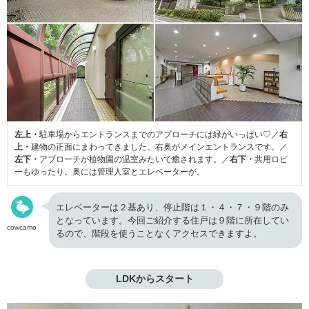
左上・
駐車場からエントランスまでのアプローチには緑がいっぱい♡／
右
上・
建物の正面にまわってきました。右奥がメインエントランスです。／
左下・
アプローチが植物園の温室みたいで癒されます。／
右下・
共用ロビ
ーもゆったり。奥には管理人室とエレベーターが。
エレベーターは２基あり、停止階は１・４・７・９階のみ
となっています。今回ご紹介する住戸は９階に所在してい
cowcamo
るので、階段を使うことなくアクセスできますよ。
LDKからスタート