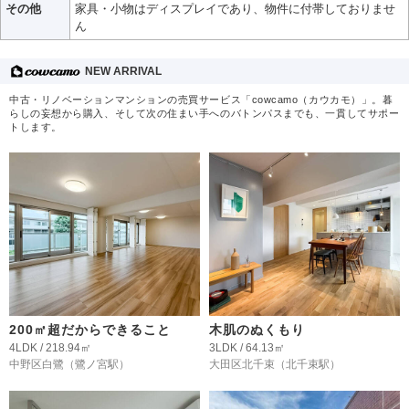
その他
家具・小物はディスプレイであり、物件に付帯しておりませ
ん
NEW ARRIVAL
中古・リノベーションマンションの売買サービス「cowcamo（カウカモ）」。暮
らしの妄想から購入、そして次の住まい手へのバトンパスまでも、一貫してサポー
トします。
200㎡超だからできること
木肌のぬくもり
4LDK / 218.94㎡
3LDK / 64.13㎡
中野区白鷺
（鷺ノ宮駅）
大田区北千束
（北千束駅）