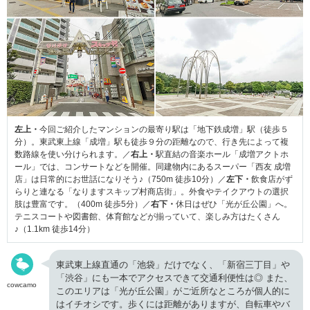
左上・
今回ご紹介したマンションの最寄り駅は「地下鉄成増」駅（徒歩５
分）。東武東上線「成増」駅も徒歩９分の距離なので、行き先によって複
数路線を使い分けられます。／
右上・
駅直結の音楽ホール「成増アクトホ
ール」では、コンサートなどを開催。同建物内にあるスーパー「西友 成増
店」は日常的にお世話になりそう♪（750m 徒歩10分）／
左下・
飲食店がず
らりと連なる「なりますスキップ村商店街」。外食やテイクアウトの選択
肢は豊富です。（400m 徒歩5分）／
右下・
休日はぜひ「光が丘公園」へ。
テニスコートや図書館、体育館などが揃っていて、楽しみ方はたくさん
♪（1.1km 徒歩14分）
東武東上線直通の「池袋」だけでなく、「新宿三丁目」や
「渋谷」にも一本でアクセスできて交通利便性は◎ また、
cowcamo
このエリアは「光が丘公園」がご近所なところが個人的に
はイチオシです。歩くには距離がありますが、自転車やバ