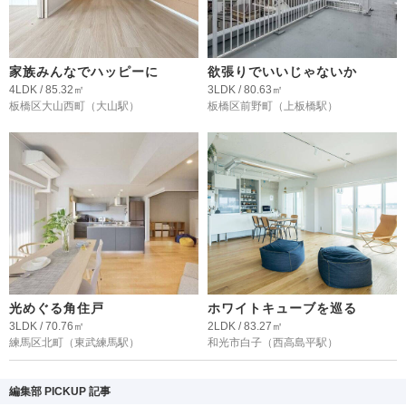
家族みんなでハッピーに
欲張りでいいじゃないか
4LDK / 85.32㎡
3LDK / 80.63㎡
板橋区大山西町
（大山駅）
板橋区前野町
（上板橋駅）
光めぐる角住戸
ホワイトキューブを巡る
3LDK / 70.76㎡
2LDK / 83.27㎡
練馬区北町
（東武練馬駅）
和光市白子
（西高島平駅）
編集部 PICKUP 記事