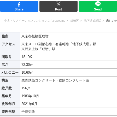
Share
Post
Send
中古・リノベーションマンションならcowcamo
板橋区
地下鉄成増駅
癒しの
住所
東京都板橋区成増
アクセス
東京メトロ副都心線・有楽町線「地下鉄成増」駅
東武東上線「成増」駅
間取り
1SLDK
広さ
72.30㎡
バルコニー
10.60㎡
構造
鉄骨鉄筋コンクリート・鉄筋コンクリート造
総戸数
156戸
築年月
1983年10月
改装年月
2021年6月
管理形態
全部委託