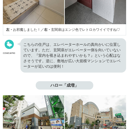
左・
お邪魔しました！／
右・
玄関扉はエンジ色でレトロカワイイですね♡
こちらの住戸は、エレベーターホールの真向かいに位置し
ています。ただ、玄関扉がエレベーター側を向いていない
cowcamo
ので、『室内を覗き込まれやすいかも？』という心配はな
さそうです。逆に、敷地が広い大規模マンションでエレベ
ーターが近いのは便利！
ハロー「成増」