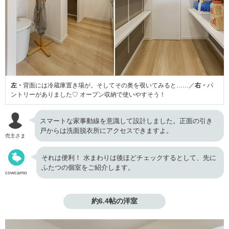
左・
背面には冷蔵庫置き場が。そしてその奥を覗いてみると……／
右・
パ
ントリーがありました♡ オープン収納で使いやすそう！
スマートな家事動線を意識して設計しました。正面の引き
戸からは洗面脱衣所にアクセスできますよ。
売主さま
それは便利！ 水まわりは後ほどチェックするとして、先に
ふたつの個室をご紹介します。
cowcamo
約6.4帖の洋室