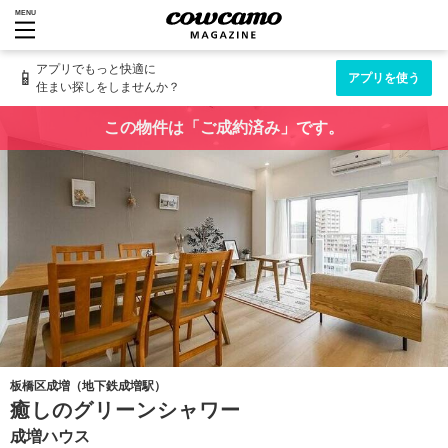
MENU
アプリでもっと快適に
📱
アプリを使う
住まい探しをしませんか？
この物件は「ご成約済み」です。
板橋区成増（地下鉄成増駅）
癒しのグリーンシャワー
成増ハウス