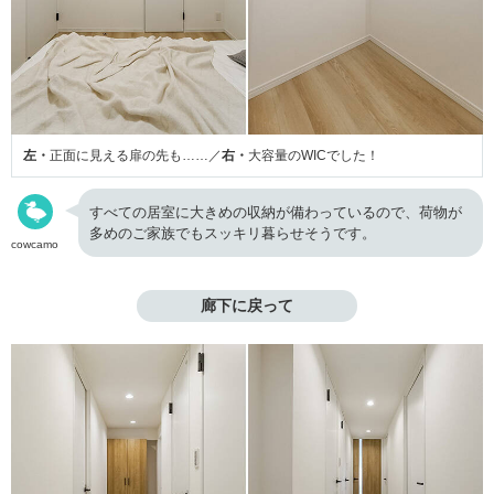
左・
正面に見える扉の先も……／
右・
大容量のWICでした！
すべての居室に大きめの収納が備わっているので、荷物が
多めのご家族でもスッキリ暮らせそうです。
cowcamo
廊下に戻って