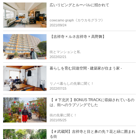
広いリビングとルーバルに招かれて
cowcamo graph《カウカモグラフ》
2021/09/24
【吉祥寺 × ルネ吉祥寺 × 高野舞】
街とマンションと私
2022/02/21
暮らしを育む回遊空間 - 建築家が住まう家 -
リノベ暮らしの先輩に聞く！
2022/07/15
【 ＃下北沢 】BONUS TRACKに収録されているの
は、街へのラブソングでした
街の先輩に聞く！
2021/05/25
【＃武蔵関】吉祥寺と目と鼻の先？花と緑に囲まれ
る街