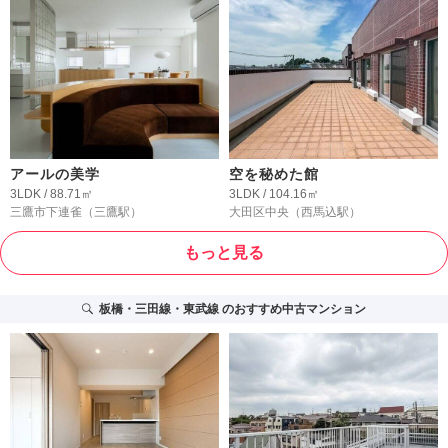
アールの美学
空を秘めた館
3LDK / 88.71㎡
3LDK / 104.16㎡
三鷹市下連雀
（三鷹駅）
大田区中央
（西馬込駅）
もっと見る
板橋・三田線・東武線
のおすすめ中古マンション