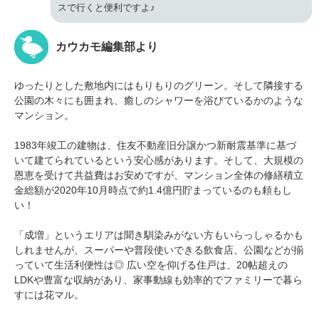
スで行くと便利ですよ♪
カウカモ編集部より
ゆったりとした敷地内にはもりもりのグリーン。そして隣接する
公園の木々にも囲まれ、癒しのシャワーを浴びているかのような
マンション。
1983年竣工の建物は、住友不動産旧分譲かつ新耐震基準に基づ
いて建てられているという安心感があります。そして、大規模の
恩恵を受けて共益費はお安めですが、マンション全体の修繕積立
金総額が2020年10月時点で約1.4億円貯まっているのも頼もし
い！
「成増」というエリアは聞き馴染みがない方もいらっしゃるかも
しれませんが、スーパーや普段使いできる飲食店、公園などが揃
っていて生活利便性は◎ 広い空を仰げる住戸は、20帖超えの
LDKや豊富な収納があり、家事動線も効率的でファミリーで暮ら
すには花マル。