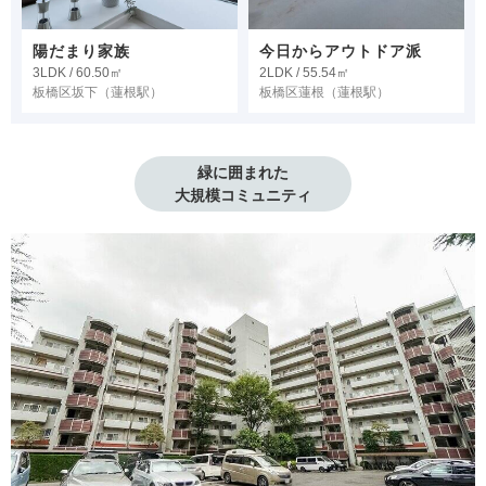
陽だまり家族
今日からアウトドア派
3LDK / 60.50㎡
2LDK / 55.54㎡
板橋区坂下
（蓮根駅）
板橋区蓮根
（蓮根駅）
緑に囲まれた

大規模コミュニティ