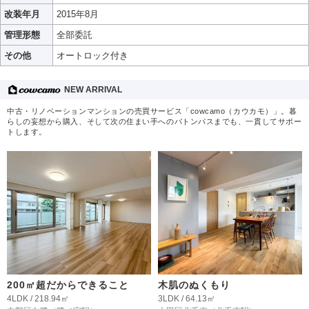
改装年月
2015年8月
管理形態
全部委託
その他
オートロック付き
NEW ARRIVAL
中古・リノベーションマンションの売買サービス「cowcamo（カウカモ）」。暮
らしの妄想から購入、そして次の住まい手へのバトンパスまでも、一貫してサポー
トします。
200㎡超だからできること
木肌のぬくもり
4LDK / 218.94㎡
3LDK / 64.13㎡