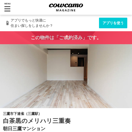
MENU
アプリでもっと快適に
📱
アプリを使う
住まい探しをしませんか？
この物件は「ご成約済み」です。
三鷹市下連雀（三鷹駅）
白茶黒のメリハリ三重奏
朝日三鷹マンション