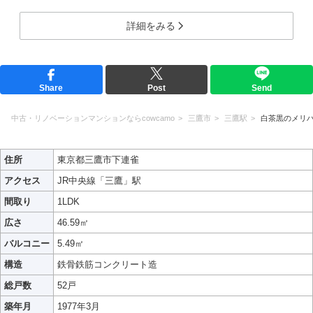
詳細をみる
Share
Post
Send
中古・リノベーションマンションならcowcamo
三鷹市
三鷹駅
白茶黒のメリ
住所
東京都三鷹市下連雀
アクセス
JR中央線「三鷹」駅
間取り
1LDK
広さ
46.59㎡
バルコニー
5.49㎡
構造
鉄骨鉄筋コンクリート造
総戸数
52戸
築年月
1977年3月