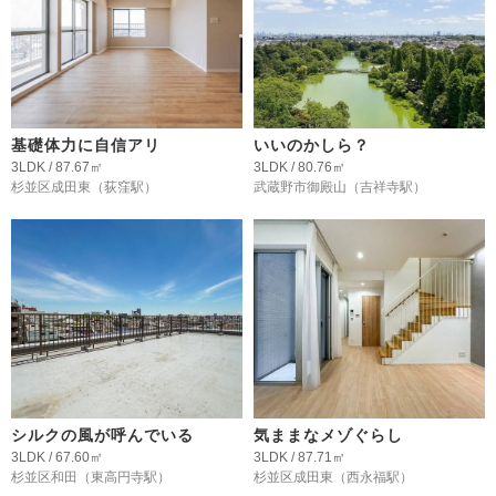
基礎体力に自信アリ
いいのかしら？
3LDK / 87.67㎡
3LDK / 80.76㎡
杉並区成田東
（荻窪駅）
武蔵野市御殿山
（吉祥寺駅）
シルクの風が呼んでいる
気ままなメゾぐらし
3LDK / 67.60㎡
3LDK / 87.71㎡
杉並区和田
（東高円寺駅）
杉並区成田東
（西永福駅）