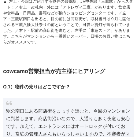
左上・今回はご紹介する物件の最寄駅、JR中央線「三鷹駅」からスタ
ート！／右上・改札内・外には「アトレヴィ三鷹」があります。飲食店
や食料品・日用品、書籍などが揃うショッピングセンターです。／左
下・三鷹駅南口を出ると、目の前には商店街が。取材当日は９月に開催
される三鷹八幡大社祭りの前ということで、可愛い提灯が飾られていま
した。／右下・駅前の商店街を進むと、左手に「東急ストア」がありま
す。こちらがマンションから一番近いスーパー。日頃のお買い物はこち
らがオススメです。
cowcamo営業担当が売主様にヒアリング
Q.1）物件の売りはどこですか？
駅の南口にある商店街をまっすぐ進むと、今回のマンション
に到着します。商店街沿いなので、人通りも多く夜道も安心
です。加えて、エントランスにはオートロックが付いてお
り、常駐の管理人さんもいらっしゃいますので、不審者がマ