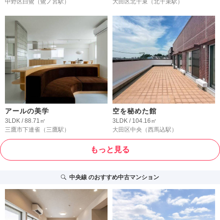
中野区白鷺
（鷺ノ宮駅）
大田区北千束
（北千束駅）
アールの美学
空を秘めた館
3LDK / 88.71㎡
3LDK / 104.16㎡
三鷹市下連雀
（三鷹駅）
大田区中央
（西馬込駅）
もっと見る
中央線
のおすすめ中古マンション