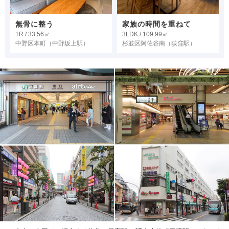
無骨に整う
家族の時間を重ねて
1R / 33.56㎡
3LDK / 109.99㎡
中野区本町
（中野坂上駅）
杉並区阿佐谷南
（荻窪駅）