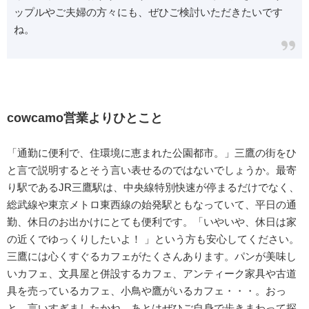
ップルやご夫婦の方々にも、ぜひご検討いただきたいです
ね。
cowcamo営業よりひとこと
「通勤に便利で、住環境に恵まれた公園都市。」三鷹の街をひ
と言で説明するとそう言い表せるのではないでしょうか。最寄
り駅であるJR三鷹駅は、中央線特別快速が停まるだけでなく、
総武線や東京メトロ東西線の始発駅ともなっていて、平日の通
勤、休日のお出かけにとても便利です。「いやいや、休日は家
の近くでゆっくりしたいよ！ 」という方も安心してください。
三鷹には心くすぐるカフェがたくさんあります。パンが美味し
いカフェ、文具屋と併設するカフェ、アンティーク家具や古道
具を売っているカフェ、小鳥や鷹がいるカフェ・・・。おっ
と、言いすぎましたかね。あとはぜひご自身で歩きまわって探