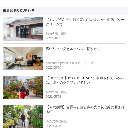
編集部 PICKUP 記事
【＃九品仏】野に咲く花の品のよさを、特製バター
クリームで
街の先輩に聞く！
2022/08/03
広いリビングとルーバルに招かれて
cowcamo graph《カウカモグラフ》
2021/09/24
【 ＃下北沢 】BONUS TRACKに収録されているの
は、街へのラブソングでした
街の先輩に聞く！
2021/05/25
【＃武蔵関】吉祥寺と目と鼻の先？花と緑に囲まれ
る街
街の先輩に聞く！
2022/03/25