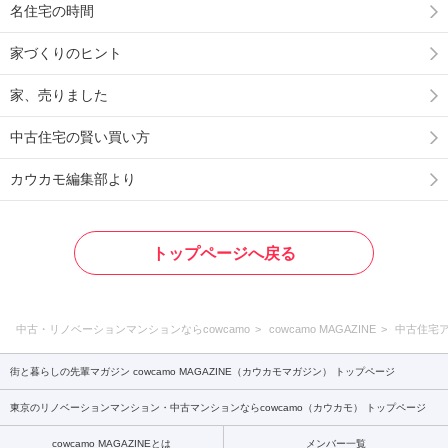
名住宅の時間
家づくりのヒント
家、売りました
中古住宅の賢い買い方
カウカモ編集部より
トップページへ戻る
中古・リノベーションマンションならcowcamo
cowcamo MAGAZINE
中古住宅
街と暮らしの先輩マガジン cowcamo MAGAZINE（カウカモマガジン） トップページ
東京のリノベーションマンション・中古マンションならcowcamo（カウカモ） トップページ
cowcamo MAGAZINEとは
メンバー一覧