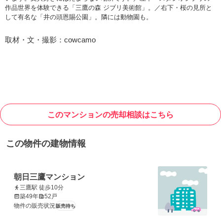
作品世界を体験できる「三鷹の森 ジブリ美術館」。／右下・桜の見所と
して有名な「井の頭恩賜公園」。隣には動物園も。
取材・文・撮影：cowcamo
このマンションの売却相談はこちら
この物件の建物情報
朝日三鷹マンション
三鷹駅 徒歩10分
築49年
52戸
物件の販売状況
販売待ち