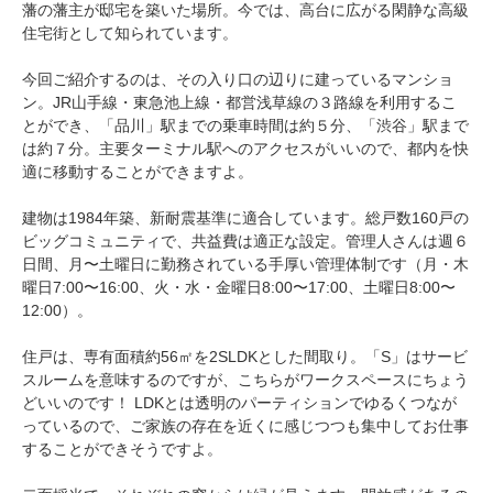
藩の藩主が邸宅を築いた場所。今では、高台に広がる閑静な高級
住宅街として知られています。
今回ご紹介するのは、その入り口の辺りに建っているマンショ
ン。JR山手線・東急池上線・都営浅草線の３路線を利用するこ
とができ、「品川」駅までの乗車時間は約５分、「渋谷」駅まで
は約７分。主要ターミナル駅へのアクセスがいいので、都内を快
適に移動することができますよ。
建物は1984年築、新耐震基準に適合しています。総戸数160戸の
ビッグコミュニティで、共益費は適正な設定。管理人さんは週６
日間、月〜土曜日に勤務されている手厚い管理体制です（月・木
曜日7:00〜16:00、火・水・金曜日8:00〜17:00、土曜日8:00〜
12:00）。
住戸は、専有面積約56㎡を2SLDKとした間取り。「S」はサービ
スルームを意味するのですが、こちらがワークスペースにちょう
どいいのです！ LDKとは透明のパーティションでゆるくつなが
っているので、ご家族の存在を近くに感じつつも集中してお仕事
することができそうですよ。