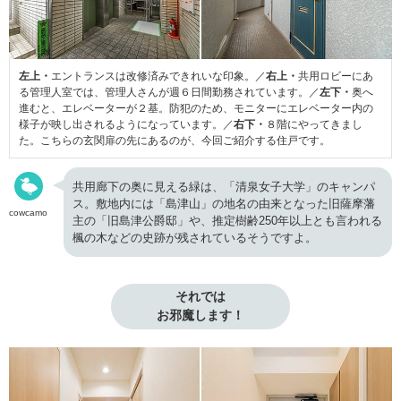
左上・
エントランスは改修済みできれいな印象。／
右上・
共用ロビーにあ
る管理人室では、管理人さんが週６日間勤務されています。／
左下・
奥へ
進むと、エレベーターが２基。防犯のため、モニターにエレベーター内の
様子が映し出されるようになっています。／
右下・
８階にやってきまし
た。こちらの玄関扉の先にあるのが、今回ご紹介する住戸です。
共用廊下の奥に見える緑は、「清泉女子大学」のキャンパ
ス。敷地内には「島津山」の地名の由来となった旧薩摩藩
cowcamo
主の「旧島津公爵邸」や、推定樹齢250年以上とも言われる
楓の木などの史跡が残されているそうですよ。
それでは

お邪魔します！