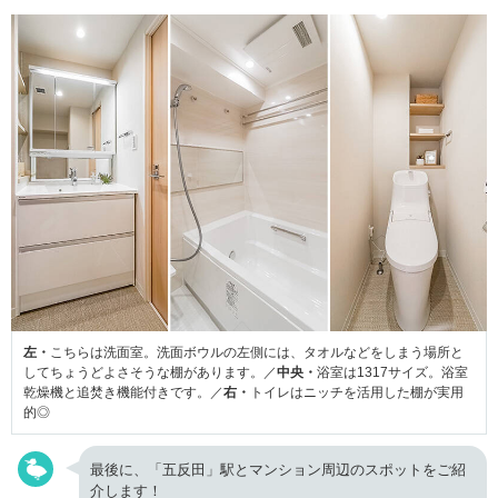
左・
こちらは洗面室。洗面ボウルの左側には、タオルなどをしまう場所と
してちょうどよさそうな棚があります。／
中央・
浴室は1317サイズ。浴室
乾燥機と追焚き機能付きです。／
右・
トイレはニッチを活用した棚が実用
的◎
最後に、「五反田」駅とマンション周辺のスポットをご紹
介します！