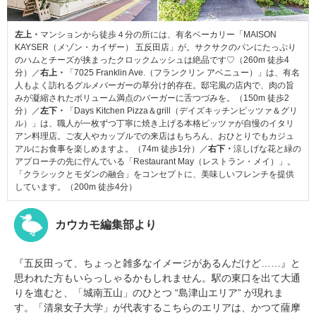
左上・
マンションから徒歩４分の所には、有名ベーカリー「MAISON
KAYSER（メゾン・カイザー） 五反田店」が。サクサクのパンにたっぷり
のハムとチーズが挟まったクロックムッシュは絶品です♡（260m 徒歩4
分）／
右上・
「7025 Franklin Ave.（フランクリン アベニュー）」は、有名
人もよく訪れるグルメバーガーの草分け的存在。邸宅風の店内で、肉の旨
みが凝縮されたボリューム満点のバーガーに舌つづみを。（150m 徒歩2
分）／
左下・
「Days Kitchen Pizza＆grill（デイズキッチンピッツァ＆グリ
ル）」は、職人が一枚ずつ丁寧に焼き上げる本格ピッツァが自慢のイタリ
アン料理店。ご友人やカップルでの来店はもちろん、おひとりでもカジュ
アルにお食事を楽しめますよ。（74m 徒歩1分）／
右下・
涼しげな花と緑の
アプローチの先に佇んでいる「Restaurant May（レストラン・メイ）」。
「クラシックとモダンの融合」をコンセプトに、美味しいフレンチを提供
しています。（200m 徒歩4分）
カウカモ編集部より
『五反田って、ちょっと雑多なイメージがあるんだけど……』と
思われた方もいらっしゃるかもしれません。駅の東口を出て大通
りを進むと、「城南五山」のひとつ “島津山エリア” が現れま
す。「清泉女子大学」が代表するこちらのエリアは、かつて薩摩