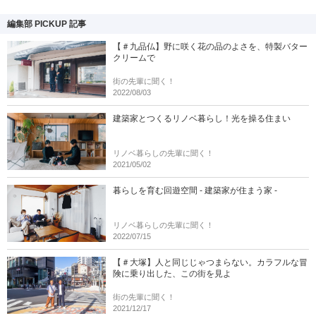
編集部 PICKUP 記事
【＃九品仏】野に咲く花の品のよさを、特製バター
クリームで
街の先輩に聞く！
2022/08/03
建築家とつくるリノベ暮らし！光を操る住まい
リノベ暮らしの先輩に聞く！
2021/05/02
暮らしを育む回遊空間 - 建築家が住まう家 -
リノベ暮らしの先輩に聞く！
2022/07/15
【＃大塚】人と同じじゃつまらない。カラフルな冒
険に乗り出した、この街を見よ
街の先輩に聞く！
2021/12/17