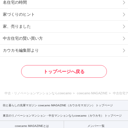
名住宅の時間
家づくりのヒント
家、売りました
中古住宅の賢い買い方
カウカモ編集部より
トップページへ戻る
中古・リノベーションマンションならcowcamo
cowcamo MAGAZINE
中古住宅
街と暮らしの先輩マガジン cowcamo MAGAZINE（カウカモマガジン） トップページ
東京のリノベーションマンション・中古マンションならcowcamo（カウカモ） トップページ
cowcamo MAGAZINEとは
メンバー一覧