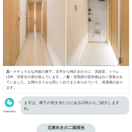
左・
ナチュラルな内装の廊下。左手から時計まわりに、洗面室、トイレ、
LDK、洋室Ｂの扉が並んでいます。／
右・
玄関扉の室内側は白く塗装され
ていました。土間のタイルも同じく白でまとめられていて、清潔感があり
ます。
まずは、廊下の突き当たりにあるLDKからご紹介します
ね。
cowcamo
北東向きの二面採光
