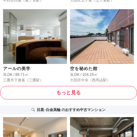
中野区白鷺
（鷺ノ宮駅）
大田区北千束
（北千束駅）
アールの美学
空を秘めた館
3LDK / 88.71㎡
3LDK / 104.16㎡
三鷹市下連雀
（三鷹駅）
大田区中央
（西馬込駅）
もっと見る
目黒･白金高輪
のおすすめ中古マンション