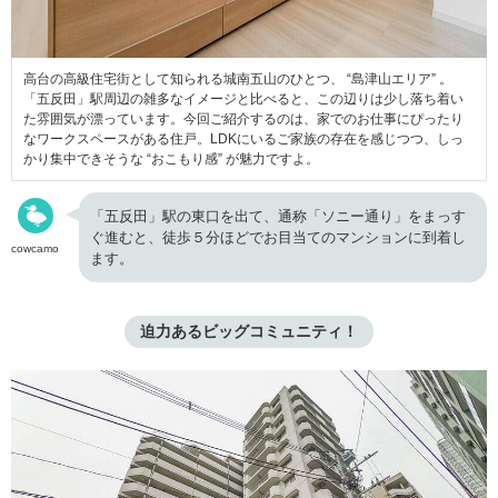
高台の高級住宅街として知られる城南五山のひとつ、 “島津山エリア” 。
「五反田」駅周辺の雑多なイメージと比べると、この辺りは少し落ち着い
た雰囲気が漂っています。今回ご紹介するのは、家でのお仕事にぴったり
なワークスペースがある住戸。LDKにいるご家族の存在を感じつつ、しっ
かり集中できそうな “おこもり感” が魅力ですよ。
「五反田」駅の東口を出て、通称「ソニー通り」をまっす
ぐ進むと、徒歩５分ほどでお目当てのマンションに到着し
cowcamo
ます。
迫力あるビッグコミュニティ！