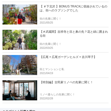
【 ＃下北沢 】BONUS TRACKに収録されているの
は、街へのラブソングでした
街の先輩に聞く！
2021/05/25
【＃武蔵関】吉祥寺と目と鼻の先？花と緑に囲まれ
る街
街の先輩に聞く！
2022/03/25
【広尾 × 広尾ガーデンヒルズ × 吉川琴子】
街とマンションと私
2021/04/19
【特別編】古民家リノベの先輩に聞く！
リノベ暮らしの先輩に聞く！
2022/02/28