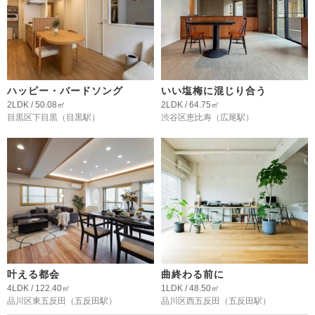
ハッピー・バードソング
いい塩梅に混じり合う
2LDK / 50.08㎡
2LDK / 64.75㎡
目黒区下目黒
（目黒駅）
渋谷区恵比寿
（広尾駅）
叶える都会
曲終わる前に
4LDK / 122.40㎡
1LDK / 48.50㎡
品川区東五反田
（五反田駅）
品川区西五反田
（五反田駅）