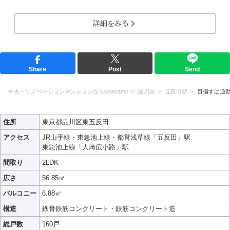
詳細をみる
Share
Post
Send
中古・リノベーションマンションならcowcamo
品川区
五反田駅
目指すは通
住所
東京都品川区東五反田
アクセス
JR山手線・東急池上線・都営浅草線「五反田」駅
東急池上線「大崎広小路」駅
間取り
2LDK
広さ
56.85㎡
バルコニー
6.88㎡
構造
鉄骨鉄筋コンクリート・鉄筋コンクリート造
総戸数
160戸