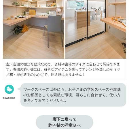
左・
左側の棚は可動式なので、資料や書籍のサイズに合わせて調節できま
す。右側の飾り棚には、好きなアイテムを飾ってアレンジを楽しめそう♡
／
右・
扉が透明のおかげで、圧迫感はありません！
ワークスペース以外にも、お子さまの学習スペースや趣味
のお部屋としても素敵な環境。暮らしに合わせて、使い方
cowcamo
を考えてみてくださいね。
廊下に戻って

約４帖の洋室Ｂへ