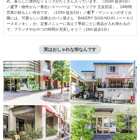
め、暮らしに便利なショップがたくさん入っています。（350m 徒歩5分）
／
左下・
物件から一番近いスーパーは「マルエツプチ 五反田店」。24時間
営業の頼もしい存在です。（120m 徒歩2分）／
右下・
マンションのすぐお
隣には、可愛らしい店構えのパン屋さん「BAKERY SUGI-NO-KI（ベーカリ
ースギノキ）」が。定番メニューに加えて季節ごとに商品が入れ替わるの
で、ブランチやおやつの時間が充実しそう♡（18m 徒歩1分）
実はおしゃれな街なんです