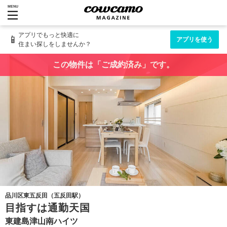
MENU
アプリでもっと快適に
📱
アプリを使う
住まい探しをしませんか？
この物件は「ご成約済み」です。
品川区東五反田（五反田駅）
目指すは通勤天国
東建島津山南ハイツ