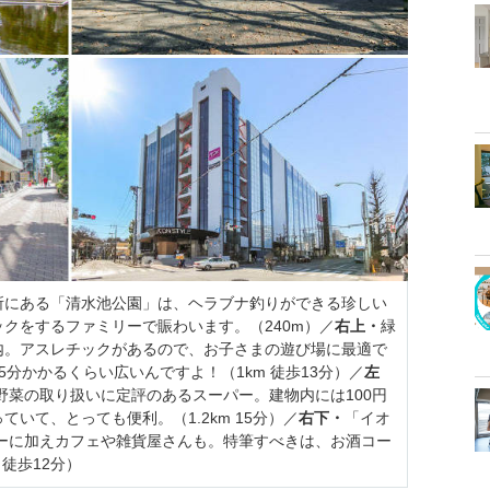
所にある「清水池公園」は、ヘラブナ釣りができる珍しい
クをするファミリーで賑わいます。（240m）／
右上・
緑
内。アスレチックがあるので、お子さまの遊び場に最適で
分かかるくらい広いんですよ！（1km 徒歩13分）／
左
野菜の取り扱いに定評のあるスーパー。建物内には100円
いて、とっても便利。（1.2km 15分）／
右下・
「イオ
パーに加えカフェや雑貨屋さんも。特筆すべきは、お酒コー
 徒歩12分）