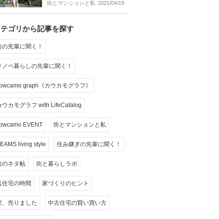
街とマンションと私
2021/04/19
カテゴリから記事を探す
街の先輩に聞く！
リノベ暮らしの先輩に聞く！
cowcamo graph《カウカモグラフ》
ウカモグラフ with LifeCatalog
owcamo EVENT
街とマンションと私
EAMS living style
住み継ぎの先輩に聞く！
街のネタ帖
街と暮らしラボ
名住宅の時間
家づくりのヒント
家、売りました
中古住宅の賢い買い方