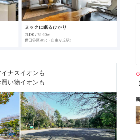
ヌックに眠るひかり
2LDK / 75.60㎡
世田谷区深沢
（自由が丘駅）
マイナスイオンも

お買い物イオンも
新