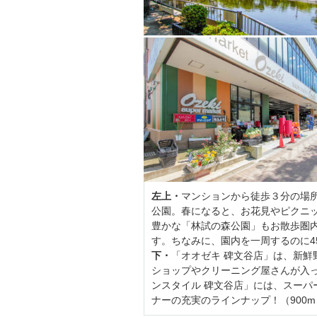
左上・
マンションから徒歩３分の場
公園。春になると、お花見やピクニッ
豊かな「林試の森公園」もお散歩圏
す。ちなみに、園内を一周するのに45
下・
「オオゼキ 碑文谷店」は、新鮮
ショップやクリーニング屋さんが入って
ンスタイル 碑文谷店」には、スー
ナーの充実のラインナップ！（900m