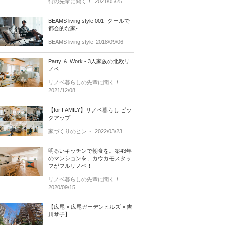
街の先輩に聞く！
2021/05/25
BEAMS living style 001 -クールで
都会的な家-
BEAMS living style
2018/09/06
Party ＆ Work - 3人家族の北欧リ
ノベ -
リノベ暮らしの先輩に聞く！
2021/12/08
【for FAMILY】リノベ暮らし ピッ
クアップ
家づくりのヒント
2022/03/23
明るいキッチンで朝食を。築43年
のマンションを、カウカモスタッ
フがフルリノベ！
リノベ暮らしの先輩に聞く！
2020/09/15
【広尾 × 広尾ガーデンヒルズ × 吉
川琴子】