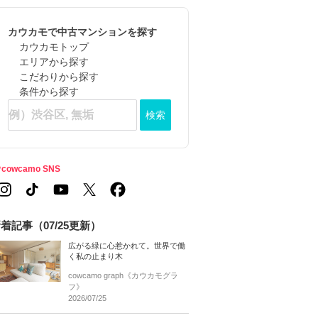
カウカモで中古マンションを探す
カウカモトップ
エリアから探す
こだわりから探す
条件から探す
検索
cowcamo SNS
着記事（07/25更新）
広がる緑に心惹かれて。世界で働
く私の止まり木
cowcamo graph《カウカモグラ
フ》
2026/07/25