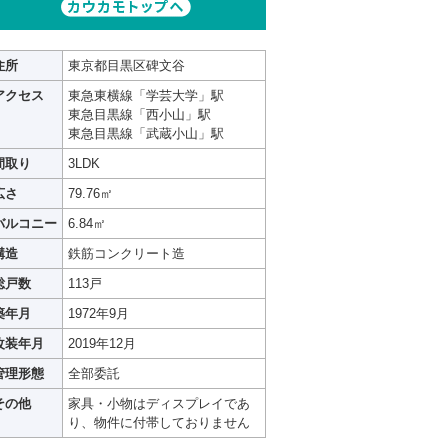
住所
東京都目黒区碑文谷
アクセス
東急東横線「学芸大学」駅
東急目黒線「西小山」駅
東急目黒線「武蔵小山」駅
間取り
3LDK
広さ
79.76㎡
バルコニー
6.84㎡
構造
鉄筋コンクリート造
総戸数
113戸
築年月
1972年9月
改装年月
2019年12月
管理形態
全部委託
その他
家具・小物はディスプレイであ
り、物件に付帯しておりません