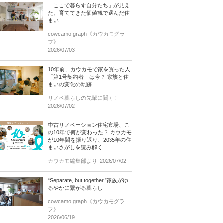
「ここで暮らす自分たち」が見え
た。育ててきた価値観で選んだ住
まい
cowcamo graph《カウカモグラ
フ》
2026/07/03
10年前、カウカモで家を買った人
「第1号契約者」は今？ 家族と住
まいの変化の軌跡
リノベ暮らしの先輩に聞く！
2026/07/02
中古リノベーション住宅市場、こ
の10年で何が変わった？ カウカモ
が10年間を振り返り、2035年の住
まいさがしを読み解く
カウカモ編集部より
2026/07/02
“Separate, but together.”家族がゆ
るやかに繋がる暮らし
cowcamo graph《カウカモグラ
フ》
2026/06/19