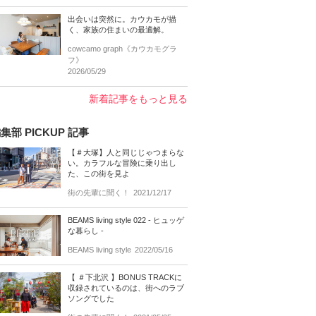
出会いは突然に。カウカモが描
く、家族の住まいの最適解。
cowcamo graph《カウカモグラ
フ》
2026/05/29
新着記事をもっと見る
集部 PICKUP 記事
【＃大塚】人と同じじゃつまらな
い。カラフルな冒険に乗り出し
た、この街を見よ
街の先輩に聞く！
2021/12/17
BEAMS living style 022 - ヒュッゲ
な暮らし -
BEAMS living style
2022/05/16
【 ＃下北沢 】BONUS TRACKに
収録されているのは、街へのラブ
ソングでした