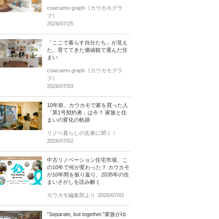
cowcamo graph《カウカモグラ
フ》
2026/07/25
「ここで暮らす自分たち」が見え
た。育ててきた価値観で選んだ住
まい
cowcamo graph《カウカモグラ
フ》
2026/07/03
10年前、カウカモで家を買った人
「第1号契約者」は今？ 家族と住
まいの変化の軌跡
リノベ暮らしの先輩に聞く！
2026/07/02
中古リノベーション住宅市場、こ
の10年で何が変わった？ カウカモ
が10年間を振り返り、2035年の住
まいさがしを読み解く
カウカモ編集部より
2026/07/02
“Separate, but together.”家族がゆ