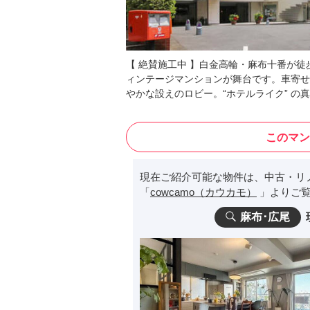
【 絶賛施工中 】白金高輪・麻布十番が
ィンテージマンションが舞台です。車寄せ
やかな設えのロビー。“ホテルライク” の
このマン
現在ご紹介可能な物件は、中古・リ
「
cowcamo（カウカモ）
」よりご覧
麻布･広尾