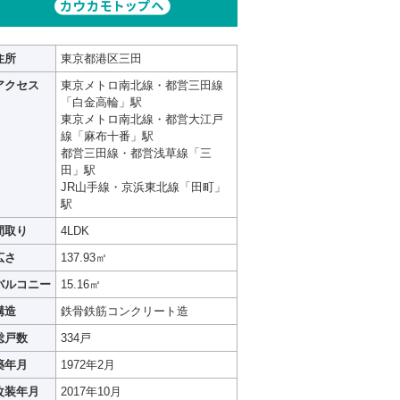
住所
東京都港区三田
アクセス
東京メトロ南北線・都営三田線
「白金高輪」駅
東京メトロ南北線・都営大江戸
線「麻布十番」駅
都営三田線・都営浅草線「三
田」駅
JR山手線・京浜東北線「田町」
駅
間取り
4LDK
広さ
137.93㎡
バルコニー
15.16㎡
構造
鉄骨鉄筋コンクリート造
総戸数
334戸
築年月
1972年2月
改装年月
2017年10月