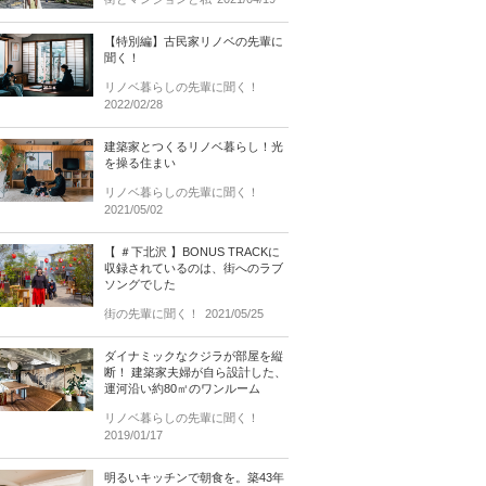
【特別編】古民家リノベの先輩に
聞く！
リノベ暮らしの先輩に聞く！
2022/02/28
建築家とつくるリノベ暮らし！光
を操る住まい
リノベ暮らしの先輩に聞く！
2021/05/02
【 ＃下北沢 】BONUS TRACKに
収録されているのは、街へのラブ
ソングでした
街の先輩に聞く！
2021/05/25
ダイナミックなクジラが部屋を縦
断！ 建築家夫婦が自ら設計した、
運河沿い約80㎡のワンルーム
リノベ暮らしの先輩に聞く！
2019/01/17
明るいキッチンで朝食を。築43年