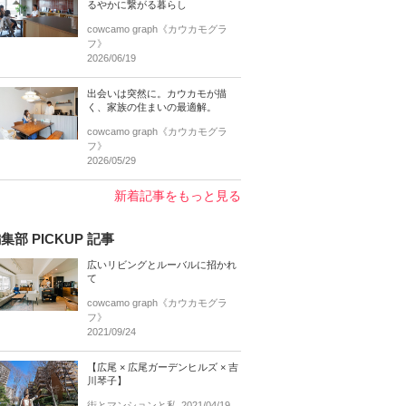
るやかに繋がる暮らし
cowcamo graph《カウカモグラ
フ》
2026/06/19
出会いは突然に。カウカモが描
く、家族の住まいの最適解。
cowcamo graph《カウカモグラ
フ》
2026/05/29
新着記事をもっと見る
集部 PICKUP 記事
広いリビングとルーバルに招かれ
て
cowcamo graph《カウカモグラ
フ》
2021/09/24
【広尾 × 広尾ガーデンヒルズ × 吉
川琴子】
街とマンションと私
2021/04/19