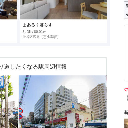
まあるく暮らす
3LDK / 80.01㎡
渋谷区広尾
（恵比寿駅）
り道したくなる駅周辺情報
新