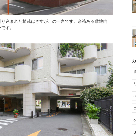
刈り込まれた植栽はさすが、の一言です。余裕ある敷地内
ンです。
カ
c
B