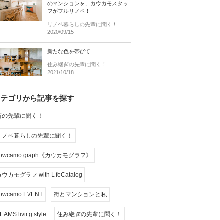
のマンションを、カウカモスタッ
フがフルリノベ！
リノベ暮らしの先輩に聞く！
2020/09/15
新たな色を帯びて
住み継ぎの先輩に聞く！
2021/10/18
カテゴリから記事を探す
街の先輩に聞く！
リノベ暮らしの先輩に聞く！
cowcamo graph《カウカモグラフ》
ウカモグラフ with LifeCatalog
owcamo EVENT
街とマンションと私
EAMS living style
住み継ぎの先輩に聞く！