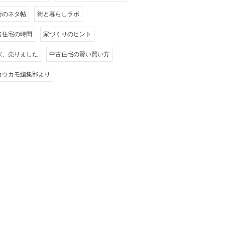
街のネタ帖
街と暮らしラボ
名住宅の時間
家づくりのヒント
家、売りました
中古住宅の賢い買い方
カウカモ編集部より