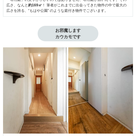
広さ、なんと
約169㎡
！ 筆者がこれまでに出会ってきた物件の中で最大の
広さを誇る、“もはや公園” のような庭付き物件でございます。
お邪魔します

カウカモです