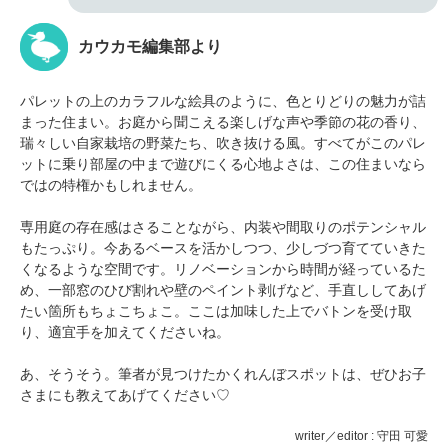
カウカモ編集部より
パレットの上のカラフルな絵具のように、色とりどりの魅力が詰
まった住まい。お庭から聞こえる楽しげな声や季節の花の香り、
瑞々しい自家栽培の野菜たち、吹き抜ける風。すべてがこのパレ
ットに乗り部屋の中まで遊びにくる心地よさは、この住まいなら
ではの特権かもしれません。
専用庭の存在感はさることながら、内装や間取りのポテンシャル
もたっぷり。今あるベースを活かしつつ、少しづつ育てていきた
くなるような空間です。リノベーションから時間が経っているた
め、一部窓のひび割れや壁のペイント剥げなど、手直ししてあげ
たい箇所もちょこちょこ。ここは加味した上でバトンを受け取
り、適宜手を加えてくださいね。
あ、そうそう。筆者が見つけたかくれんぼスポットは、ぜひお子
さまにも教えてあげてください♡
writer／editor : 守田 可愛