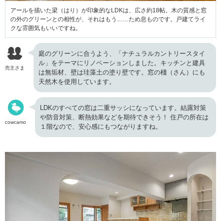
アールを描いた梁（はり）が印象的なLDKは、広さ約18帖。木の質感と窓
の外のグリーンとの相性が、それはもう……ため息ものです。戸建てライ
クな雰囲気もいいですね。
庭のグリーンに合うよう、「ナチュラルカントリースタイ
ル」をテーマにリノベーションしました。キッチンと建具
売主さま
は無垢材、壁は珪藻土の塗り壁です。窓の棧（さん）にも
天然木を使用しています。
LDKのすべての窓は二重サッシになっています。結露対策
や防音対策、断熱効果などを期待できそう！ 住戸の所在は
cowcamo
１階なので、安心感にもつながりますね。