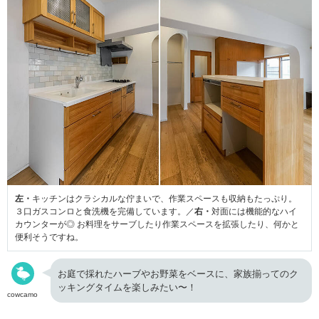
左・
キッチンはクラシカルな佇まいで、作業スペースも収納もたっぷり。
３口ガスコンロと食洗機を完備しています。／
右・
対面には機能的なハイ
カウンターが◎ お料理をサーブしたり作業スペースを拡張したり、何かと
便利そうですね。
お庭で採れたハーブやお野菜をベースに、家族揃ってのク
ッキングタイムを楽しみたい〜！
cowcamo