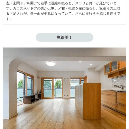
左・
玄関ドアを開けて右手に視線を振ると、スラリと廊下が延びていま
す。ガラス入りドアの先がLDK。／
右・
視線を左に振ると、板張りの土間
＆下足入れが。壁一面が姿見になっていて、さらに奥行きを感じる造りで
す。
曲線美！