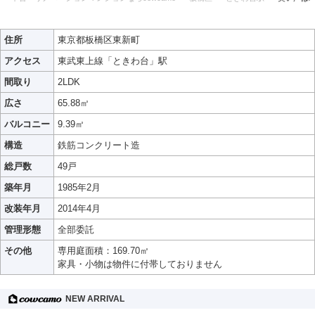
住所
東京都板橋区東新町
アクセス
東武東上線「ときわ台」駅
間取り
2LDK
広さ
65.88㎡
バルコニー
9.39㎡
構造
鉄筋コンクリート造
総戸数
49戸
築年月
1985年2月
改装年月
2014年4月
管理形態
全部委託
その他
専用庭面積：169.70㎡
家具・小物は物件に付帯しておりません
NEW ARRIVAL