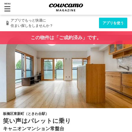
MENU
アプリでもっと快適に
📱
アプリを使う
住まい探しをしませんか？
この物件は「ご成約済み」です。
板橋区東新町（ときわ台駅）
笑い声はパレットに乗り
キャニオンマンション常盤台