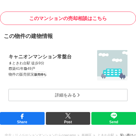
このマンションの売却相談はこちら
この物件の建物情報
キャニオンマンション常盤台
ときわ台駅 徒歩9分
築41年
49戸
物件の販売状況
販売待ち
詳細をみる
Share
Post
Send
中古・リノベーションマンションならcowcamo
板橋区
ときわ台駅
笑い声は