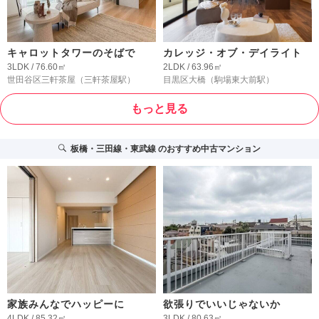
キャロットタワーのそばで
カレッジ・オブ・デイライト
3LDK / 76.60㎡
2LDK / 63.96㎡
世田谷区三軒茶屋
（三軒茶屋駅）
目黒区大橋
（駒場東大前駅）
もっと見る
板橋・三田線・東武線
のおすすめ中古マンション
家族みんなでハッピーに
欲張りでいいじゃないか
4LDK / 85.32㎡
3LDK / 80.63㎡