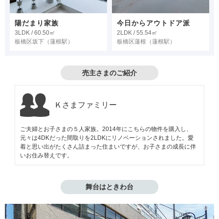
陽だまり家族
今日からアウトドア派
3LDK / 60.50㎡
2LDK / 55.54㎡
板橋区坂下
（蓮根駅）
板橋区蓮根
（蓮根駅）
売主さまのご紹介
Ｋさまファミリー
ご夫婦とお子さまの５人家族。2014年にこちらの物件を購入し、
元々は4DKだった間取りを2LDKにリノベーションされました。愛
着と思い出がたくさん詰まった住まいですが、お子さまの成長に伴
いお住み替えです。
舞台はときわ台