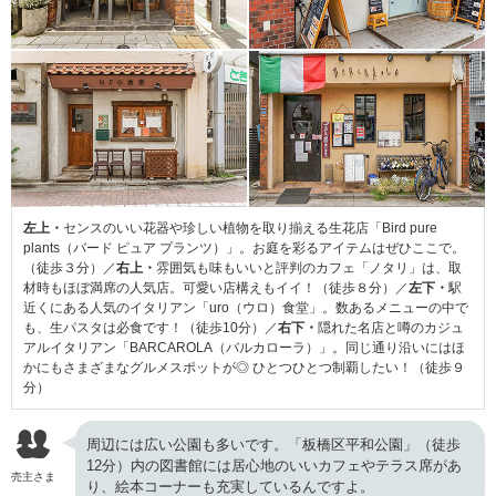
左上・
センスのいい花器や珍しい植物を取り揃える生花店「Bird pure
plants（バード ピュア プランツ）」。お庭を彩るアイテムはぜひここで。
（徒歩３分）／
右上・
雰囲気も味もいいと評判のカフェ「ノタリ」は、取
材時もほぼ満席の人気店。可愛い店構えもイイ！（徒歩８分）／
左下・
駅
近くにある人気のイタリアン「uro（ウロ）食堂」。数あるメニューの中で
も、生パスタは必食です！（徒歩10分）／
右下・
隠れた名店と噂のカジュ
アルイタリアン「BARCAROLA（バルカローラ）」。同じ通り沿いにはほ
かにもさまざまなグルメスポットが◎ ひとつひとつ制覇したい！（徒歩９
分）
周辺には広い公園も多いです。「板橋区平和公園」（徒歩
12分）内の図書館には居心地のいいカフェやテラス席があ
売主さま
り、絵本コーナーも充実しているんですよ。