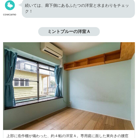
続いては、廊下側にあるふたつの洋室と水まわりをチェッ
ク！
cowcamo
ミントブルーの洋室Ａ
上部に造作棚が備わった、約４帖の洋室Ａ。専用庭に面した東向きの腰窓