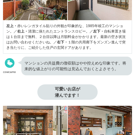
左上・
赤いレンガタイル貼りの外観が印象的な、1985年竣工のマンショ
ン。／
右上・
清潔に保たれたエントランスロビー。／
左下・
自転車置き場
は１台目まで無料、２台目以降は月額料金がかかります。最新の空き状況
はお問い合わせくださいね。／
右下・
１階の共用廊下をズンズン進んで突
き当たりに、ご紹介した住戸の玄関ドアがあります。
マンションの共益費の徴収額はやや控えめな印象です。将
来的な値上がりの可能性は見込んでおくとよさそう。
cowcamo
可愛いお店が

潜んでます！