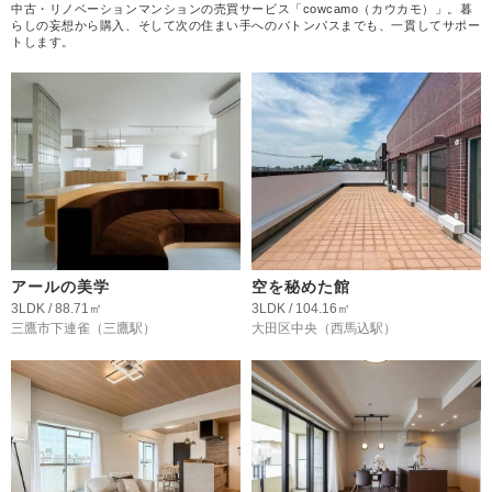
中古・リノベーションマンションの売買サービス「cowcamo（カウカモ）」。暮
らしの妄想から購入、そして次の住まい手へのバトンパスまでも、一貫してサポー
トします。
アールの美学
空を秘めた館
3LDK / 88.71㎡
3LDK / 104.16㎡
三鷹市下連雀
（三鷹駅）
大田区中央
（西馬込駅）