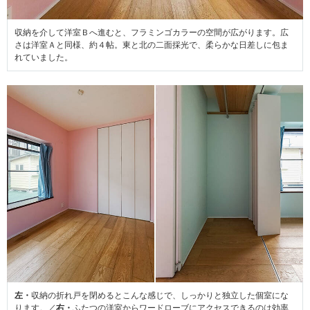
収納を介して洋室Ｂへ進むと、フラミンゴカラーの空間が広がります。広
さは洋室Ａと同様、約４帖。東と北の二面採光で、柔らかな日差しに包ま
れていました。
左・
収納の折れ戸を閉めるとこんな感じで、しっかりと独立した個室にな
ります。／
右・
ふたつの洋室からワードローブにアクセスできるのは効率