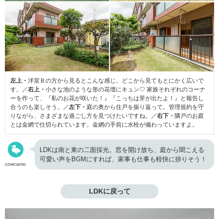
左上・
洋室Ｂの方から見るとこんな感じ。どこから見てもとにかく広いで
す。／
右上・
小さな池のような形の花壇にキュン♡ 家族それぞれのコーナ
ーを作って、『私のお花が咲いた！』『こっちは芽が出たよ！』と報告し
合うのも楽しそう。／
左下・
庭の奥から住戸を振り返って。管理規約を守
りながら、さまざまな過ごし方を見つけたいですね。／
右下・
隣戸のお庭
とは金網で仕切られています。金網の手前に水栓が備わっていますよ。
LDKは南と東の二面採光。窓を開け放ち、庭から聞こえる
可愛い声をBGMにすれば、家事も仕事も軽快に捗りそう！
cowcamo
LDKに戻って