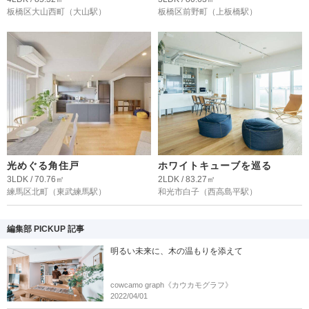
板橋区大山西町
（大山駅）
板橋区前野町
（上板橋駅）
光めぐる角住戸
ホワイトキューブを巡る
3LDK / 70.76㎡
2LDK / 83.27㎡
練馬区北町
（東武練馬駅）
和光市白子
（西高島平駅）
編集部 PICKUP 記事
明るい未来に、木の温もりを添えて
cowcamo graph《カウカモグラフ》
2022/04/01