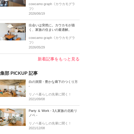
cowcamo graph《カウカモグラ
フ》
2026/06/19
出会いは突然に。カウカモが描
く、家族の住まいの最適解。
cowcamo graph《カウカモグラ
フ》
2026/05/29
新着記事をもっと見る
集部 PICKUP 記事
白の洞窟 - 豊かな廊下のつくり方
-
リノベ暮らしの先輩に聞く！
2021/09/08
Party ＆ Work - 3人家族の北欧リ
ノベ -
リノベ暮らしの先輩に聞く！
2021/12/08