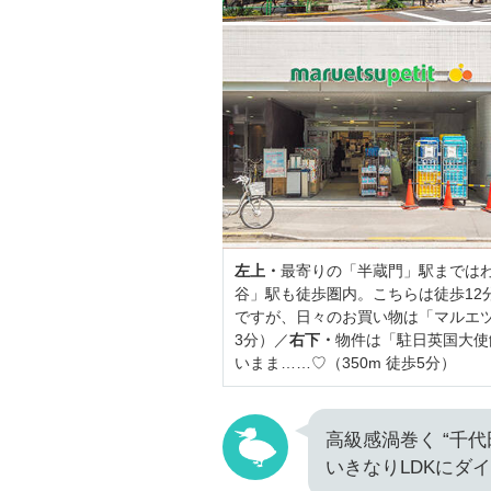
左上・
最寄りの「半蔵門」駅までは
谷」駅も徒歩圏内。こちらは徒歩12
ですが、日々のお買い物は「マルエツ
3分）／
右下・
物件は「駐日英国大使
いまま……♡（350m 徒歩5分）
高級感渦巻く “千
いきなりLDKにダ