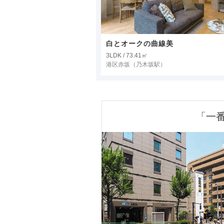
白とオークの曲線美
3LDK / 73.41㎡
港区赤坂
（乃木坂駅）
「一