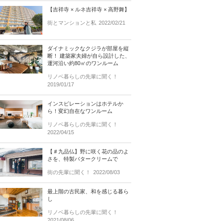
【吉祥寺 × ルネ吉祥寺 × 高野舞】
街とマンションと私
2022/02/21
ダイナミックなクジラが部屋を縦
断！ 建築家夫婦が自ら設計した、
運河沿い約80㎡のワンルーム
リノベ暮らしの先輩に聞く！
2019/01/17
インスピレーションはホテルか
ら！変幻自在なワンルーム
リノベ暮らしの先輩に聞く！
2022/04/15
【＃九品仏】野に咲く花の品のよ
さを、特製バタークリームで
街の先輩に聞く！
2022/08/03
最上階の古民家、和を感じる暮ら
し
リノベ暮らしの先輩に聞く！
2021/08/06