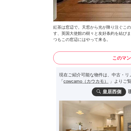
紅茶は窓辺で。天窓から光が降り注ぐこの
す、英国大使館の樹々と友好条約を結びま
つもこの窓辺にはやって来る。
このマン
現在ご紹介可能な物件は、中古・リ
「
cowcamo（カウカモ）
」よりご覧
皇居西側