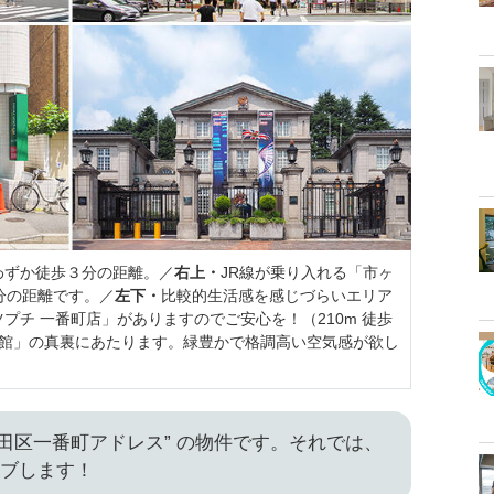
わずか徒歩３分の距離。／
右上・
JR線が乗り入れる「市ヶ
分の距離です。／
左下・
比較的生活感を感じづらいエリア
プチ 一番町店」がありますのでご安心を！（210m 徒歩
館」の真裏にあたります。緑豊かで格調高い空気感が欲し
代田区一番町アドレス” の物件です。それでは、
イブします！