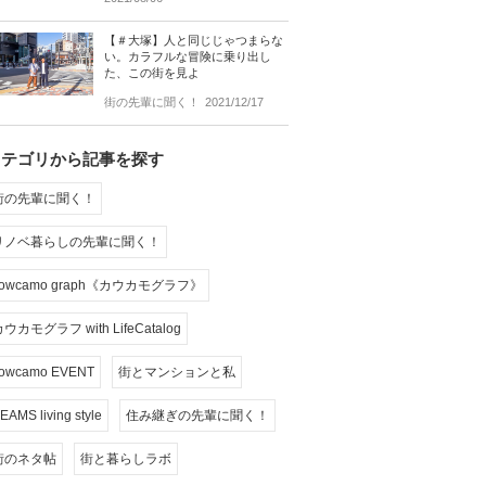
【＃大塚】人と同じじゃつまらな
い。カラフルな冒険に乗り出し
た、この街を見よ
街の先輩に聞く！
2021/12/17
カテゴリから記事を探す
街の先輩に聞く！
リノベ暮らしの先輩に聞く！
cowcamo graph《カウカモグラフ》
ウカモグラフ with LifeCatalog
owcamo EVENT
街とマンションと私
EAMS living style
住み継ぎの先輩に聞く！
街のネタ帖
街と暮らしラボ