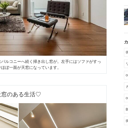
はバルコニーへ続く掃き出し窓が。左手にはソファがすっ
井ほぼ一面が天窓になっています。
カ
天窓のある生活♡
c
B