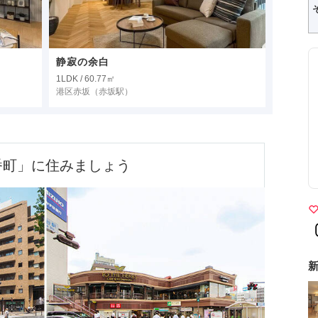
静寂の余白
1LDK / 60.77㎡
港区赤坂
（赤坂駅）
番町」に住みましょう
新