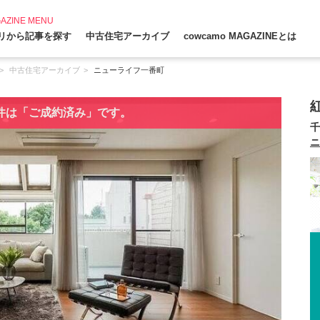
AZINE MENU
リから記事を探す
中古住宅アーカイブ
cowcamo MAGAZINEとは
中古住宅アーカイブ
ニューライフ一番町
件は「ご成約済み」です。
千
ニ