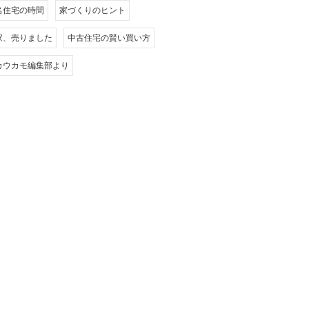
名住宅の時間
家づくりのヒント
家、売りました
中古住宅の賢い買い方
カウカモ編集部より