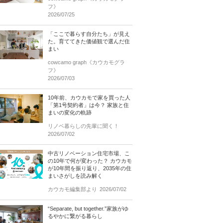
フ》
2026/07/25
「ここで暮らす自分たち」が見え
た。育ててきた価値観で選んだ住
まい
cowcamo graph《カウカモグラ
フ》
2026/07/03
10年前、カウカモで家を買った人
「第1号契約者」は今？ 家族と住
まいの変化の軌跡
リノベ暮らしの先輩に聞く！
2026/07/02
中古リノベーション住宅市場、こ
の10年で何が変わった？ カウカモ
が10年間を振り返り、2035年の住
まいさがしを読み解く
カウカモ編集部より
2026/07/02
“Separate, but together.”家族がゆ
るやかに繋がる暮らし