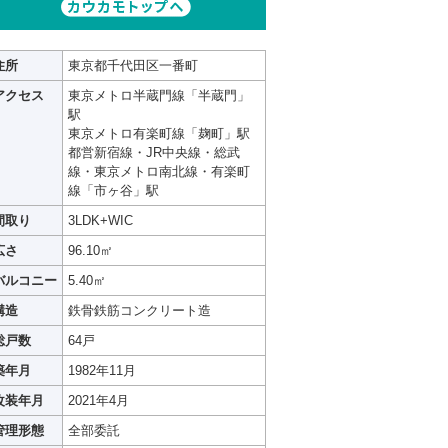
住所
東京都千代田区一番町
アクセス
東京メトロ半蔵門線「半蔵門」
駅
東京メトロ有楽町線「麹町」駅
都営新宿線・JR中央線・総武
線・東京メトロ南北線・有楽町
線「市ヶ谷」駅
間取り
3LDK+WIC
広さ
96.10㎡
バルコニー
5.40㎡
構造
鉄骨鉄筋コンクリート造
総戸数
64戸
築年月
1982年11月
改装年月
2021年4月
管理形態
全部委託