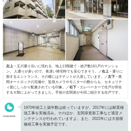
左上・
玉川通り沿いに現れる、地上13階建て・総戸数161戸のマンショ
ン。 人通りが多いので、夜遅い帰宅時でも安心できそう。／
右上・
通りに
面するエントランス。その横にはテナントが入居しています。／
左下・
夜
間オートロックの完備や、監視カメラやモニターの数からも、セキュリテ
ィ面にしっかり配慮されている印象。／
右下・
エレベーターで住戸が所在
する６階に上がってきました。手前の玄関扉が今回ご紹介する住戸です。
1970年竣工と築年数は経っていますが、2017年には耐震補
強工事を実施済み。そのほか、玄関扉更新工事など適宜メ
cowcamo
ンテナンスが行われていますよ。また、2022年には大規模
修繕工事を実施予定です。