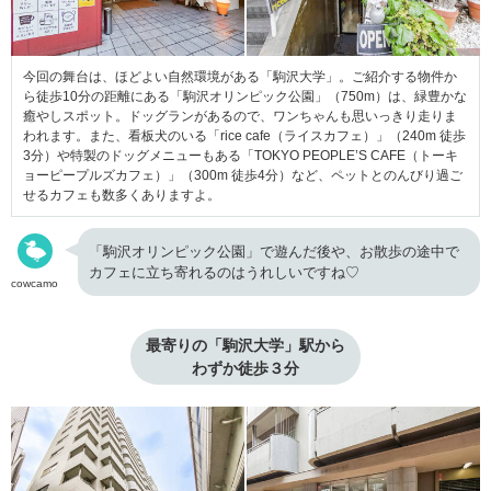
今回の舞台は、ほどよい自然環境がある「駒沢大学」。ご紹介する物件か
ら徒歩10分の距離にある「駒沢オリンピック公園」（750m）は、緑豊かな
癒やしスポット。ドッグランがあるので、ワンちゃんも思いっきり走りま
われます。また、看板犬のいる「rice cafe（ライスカフェ）」（240m 徒歩
3分）や特製のドッグメニューもある「TOKYO PEOPLE’S CAFE（トーキ
ョーピープルズカフェ）」（300m 徒歩4分）など、ペットとのんびり過ご
せるカフェも数多くありますよ。
「駒沢オリンピック公園」で遊んだ後や、お散歩の途中で
カフェに立ち寄れるのはうれしいですね♡
cowcamo
最寄りの「駒沢大学」駅から

わずか徒歩３分