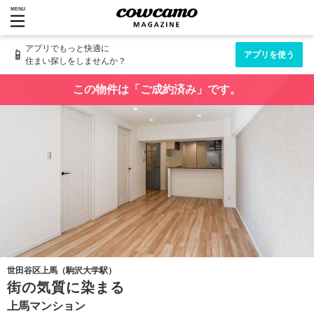
MENU
アプリでもっと快適に
📱
アプリを使う
住まい探しをしませんか？
この物件は「ご成約済み」です。
世田谷区上馬（駒沢大学駅）
街の気質に染まる
上馬マンション