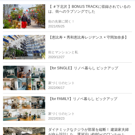
【 ＃下北沢 】BONUS TRACKに収録されているの
は、街へのラブソングでした
街の先輩に聞く！
2021/05/25
【恵比寿 × 秀和恵比寿レジデンス × 守岡加奈多】
街とマンションと私
2020/12/27
【for SINGLE】リノベ暮らし ピックアップ
家づくりのヒント
2022/06/17
【for FAMILY】リノベ暮らし ピックアップ
家づくりのヒント
2022/03/23
ダイナミックなクジラが部屋を縦断！ 建築家夫婦
が自ら設計した、運河沿い約80㎡のワンルーム