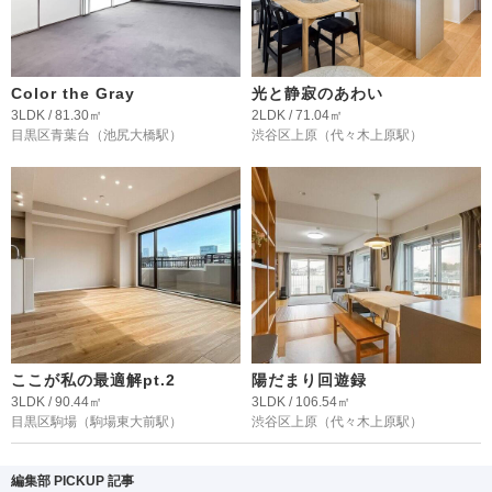
Color the Gray
光と静寂のあわい
3LDK / 81.30㎡
2LDK / 71.04㎡
目黒区青葉台
（池尻大橋駅）
渋谷区上原
（代々木上原駅）
ここが私の最適解pt.2
陽だまり回遊録
3LDK / 90.44㎡
3LDK / 106.54㎡
目黒区駒場
（駒場東大前駅）
渋谷区上原
（代々木上原駅）
編集部 PICKUP 記事