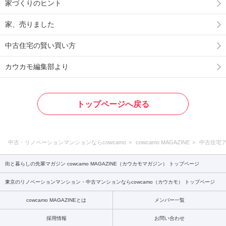
家づくりのヒント
家、売りました
中古住宅の賢い買い方
カウカモ編集部より
トップページへ戻る
中古・リノベーションマンションならcowcamo
cowcamo MAGAZINE
中古住宅
街と暮らしの先輩マガジン cowcamo MAGAZINE（カウカモマガジン） トップページ
東京のリノベーションマンション・中古マンションならcowcamo（カウカモ） トップページ
cowcamo MAGAZINEとは
メンバー一覧
採用情報
お問い合わせ