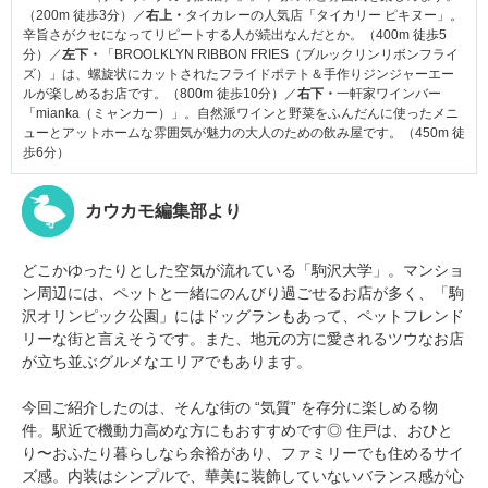
（200m 徒歩3分）／
右上・
タイカレーの人気店「タイカリー ピキヌー」。
辛旨さがクセになってリピートする人が続出なんだとか。（400m 徒歩5
分）／
左下・
「BROOLKLYN RIBBON FRIES（ブルックリンリボンフライ
ズ）」は、螺旋状にカットされたフライドポテト＆手作りジンジャーエー
ルが楽しめるお店です。（800m 徒歩10分）／
右下・
一軒家ワインバー
「mianka（ミャンカー）」。自然派ワインと野菜をふんだんに使ったメニ
ューとアットホームな雰囲気が魅力の大人のための飲み屋です。（450m 徒
歩6分）
カウカモ編集部より
どこかゆったりとした空気が流れている「駒沢大学」。マンショ
ン周辺には、ペットと一緒にのんびり過ごせるお店が多く、「駒
沢オリンピック公園」にはドッグランもあって、ペットフレンド
リーな街と言えそうです。また、地元の方に愛されるツウなお店
が立ち並ぶグルメなエリアでもあります。
今回ご紹介したのは、そんな街の “気質” を存分に楽しめる物
件。駅近で機動力高めな方にもおすすめです◎ 住戸は、おひと
り〜おふたり暮らしなら余裕があり、ファミリーでも住めるサイ
ズ感。内装はシンプルで、華美に装飾していないバランス感が心