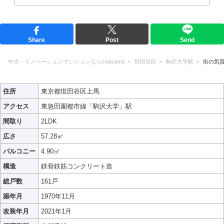
Share
Post
Send
中古・リノベーションマンションならcowcamo
世田谷区
駒沢大学駅
街の気
住所
東京都世田谷区上馬
アクセス
東急田園都市線「駒沢大学」駅
間取り
2LDK
広さ
57.28㎡
バルコニー
4.90㎡
構造
鉄骨鉄筋コンクリート造
総戸数
161戸
築年月
1970年11月
改装年月
2021年1月