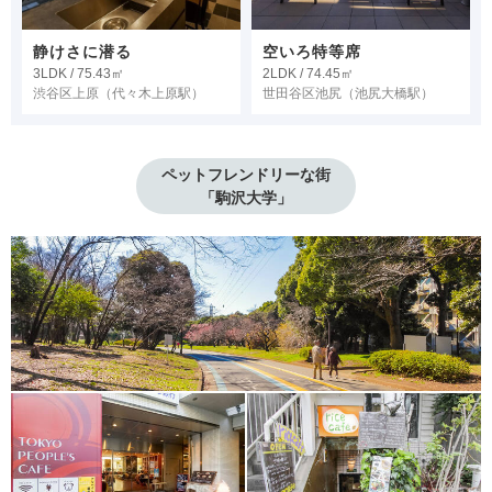
静けさに潜る
空いろ特等席
3LDK / 75.43㎡
2LDK / 74.45㎡
渋谷区上原
（代々木上原駅）
世田谷区池尻
（池尻大橋駅）
ペットフレンドリーな街

「駒沢大学」