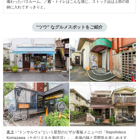
備わったバスルーム。／
右・
トイレはこんな感じ。ストック品は上部の収
納に入れてすっきりと。
“ツウ” なグルメスポットをご紹介
左上・
“ドンサルヴォ”という星型のピザが看板メニューの「Napolistaca
Komazawa（ナポリスタカ 駒沢店）」。本場の味と雰囲気を楽しめます。