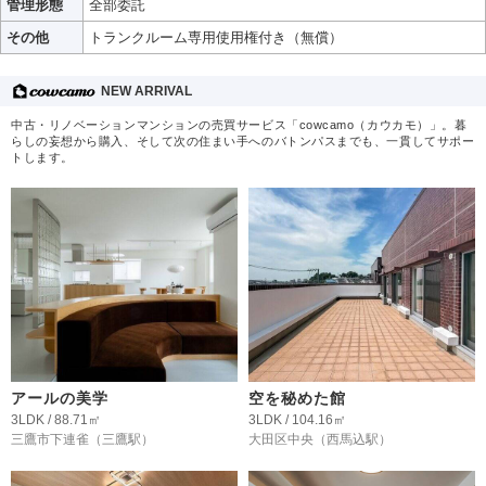
管理形態
全部委託
その他
トランクルーム専用使用権付き（無償）
NEW ARRIVAL
中古・リノベーションマンションの売買サービス「cowcamo（カウカモ）」。暮
らしの妄想から購入、そして次の住まい手へのバトンパスまでも、一貫してサポー
トします。
アールの美学
空を秘めた館
3LDK / 88.71㎡
3LDK / 104.16㎡
三鷹市下連雀
（三鷹駅）
大田区中央
（西馬込駅）