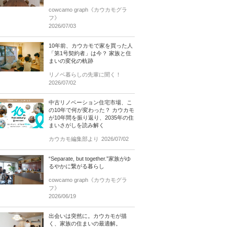
cowcamo graph《カウカモグラ
フ》
2026/07/03
10年前、カウカモで家を買った人
「第1号契約者」は今？ 家族と住
まいの変化の軌跡
リノベ暮らしの先輩に聞く！
2026/07/02
中古リノベーション住宅市場、こ
の10年で何が変わった？ カウカモ
が10年間を振り返り、2035年の住
まいさがしを読み解く
カウカモ編集部より
2026/07/02
“Separate, but together.”家族がゆ
るやかに繋がる暮らし
cowcamo graph《カウカモグラ
フ》
2026/06/19
出会いは突然に。カウカモが描
く、家族の住まいの最適解。