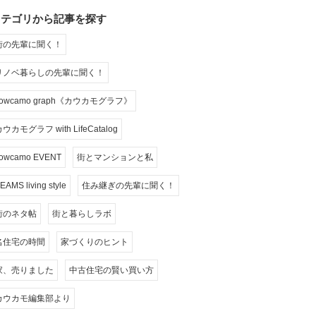
カテゴリから記事を探す
街の先輩に聞く！
リノベ暮らしの先輩に聞く！
cowcamo graph《カウカモグラフ》
ウカモグラフ with LifeCatalog
owcamo EVENT
街とマンションと私
EAMS living style
住み継ぎの先輩に聞く！
街のネタ帖
街と暮らしラボ
名住宅の時間
家づくりのヒント
家、売りました
中古住宅の賢い買い方
カウカモ編集部より