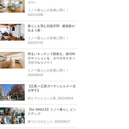
ノベ -
リノベ暮らしの先輩に聞く！
2021/12/08
暮らしを育む回遊空間 - 建築家が
住まう家 -
リノベ暮らしの先輩に聞く！
2022/07/15
明るいキッチンで朝食を。築43年
のマンションを、カウカモスタッ
フがフルリノベ！
リノベ暮らしの先輩に聞く！
2020/09/15
【広尾 × 広尾ガーデンヒルズ × 吉
川琴子】
街とマンションと私
2021/04/19
【for SINGLE】リノベ暮らし ピッ
クアップ
家づくりのヒント
2022/06/17