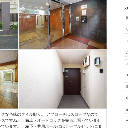
カ
c
B
ックな色味のタイル貼り。 アプローチはスロープなので、
ーズですね。／
右上・
オートロックを完備。写っていませ
いています。／
左下・
共用ホールにはテーブルセットに加