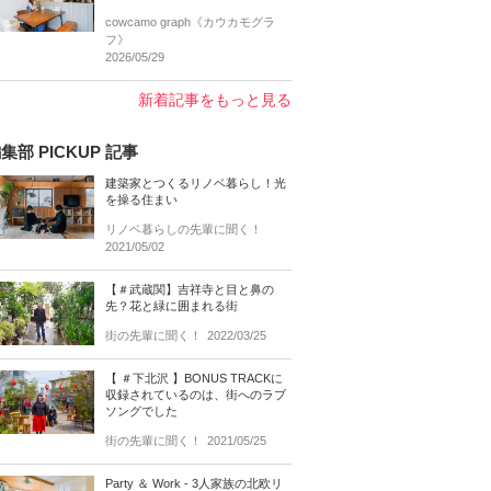
cowcamo graph《カウカモグラ
フ》
2026/05/29
新着記事をもっと見る
集部 PICKUP 記事
建築家とつくるリノベ暮らし！光
を操る住まい
リノベ暮らしの先輩に聞く！
2021/05/02
【＃武蔵関】吉祥寺と目と鼻の
先？花と緑に囲まれる街
街の先輩に聞く！
2022/03/25
【 ＃下北沢 】BONUS TRACKに
収録されているのは、街へのラブ
ソングでした
街の先輩に聞く！
2021/05/25
Party ＆ Work - 3人家族の北欧リ