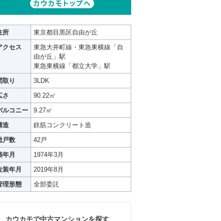
住所
東京都目黒区自由が丘
アクセス
東急大井町線・東急東横線「自
由が丘」駅
東急東横線「都立大学」駅
間取り
3LDK
広さ
90.22㎡
バルコニー
9.27㎡
構造
鉄筋コンクリート造
総戸数
42戸
築年月
1974年3月
改装年月
2019年8月
管理形態
全部委託
カウカモで中古マンションを探す