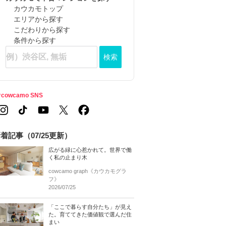
カウカモトップ
エリアから探す
こだわりから探す
条件から探す
検索
cowcamo SNS
着記事（07/25更新）
広がる緑に心惹かれて。世界で働
く私の止まり木
cowcamo graph《カウカモグラ
フ》
2026/07/25
「ここで暮らす自分たち」が見え
た。育ててきた価値観で選んだ住
まい