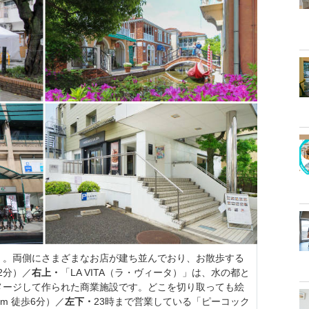
」。両側にさまざまなお店が建ち並んでおり、お散歩する
2分）／
右上・
「LA VITA（ラ・ヴィータ）」は、水の都と
メージして作られた商業施設です。どこを切り取っても絵
m 徒歩6分）／
左下・
23時まで営業している「ピーコック