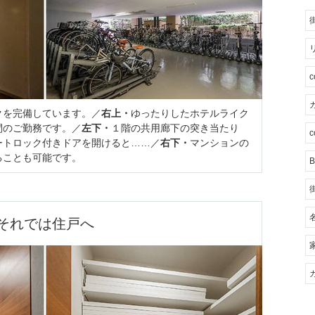
カ
クを完備しています。／
右上・
ゆったりしたホテルライク
間のご勤務です。／
左下・
１階の共用廊下の突き当たり
c
ートロック付きドアを開けると……／
右下・
マンションの
ることも可能です。
B
それでは住戸へ