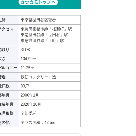
住所
東京都世田谷区弦巻
アクセス
東急田園都市線「桜新町」駅
東急世田谷線「世田谷」駅
東急世田谷線「上町」駅
間取り
3LDK
広さ
104.99㎡
バルコニー
11.25㎡
構造
鉄筋コンクリート造
総戸数
33戸
築年月
2006年1月
改装年月
2020年10月
管理形態
全部委託
その他
テラス面積：42.5㎡