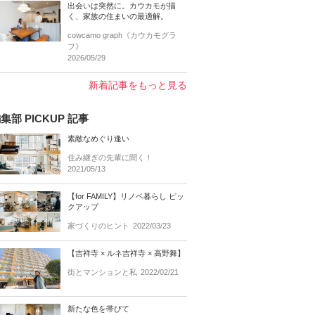
出会いは突然に。カウカモが描
く、家族の住まいの最適解。
cowcamo graph《カウカモグラ
フ》
2026/05/29
新着記事をもっと見る
集部 PICKUP 記事
素敵なめぐり逢い
住み継ぎの先輩に聞く！
2021/05/13
【for FAMILY】リノベ暮らし ピッ
クアップ
家づくりのヒント
2022/03/23
【吉祥寺 × ルネ吉祥寺 × 高野舞】
街とマンションと私
2022/02/21
新たな色を帯びて