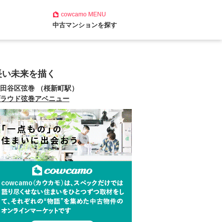
cowcamo
MENU
中古マンションを探す
長い未来を描く
田谷区弦巻 （桜新町駅）
ラウド弦巻アベニュー