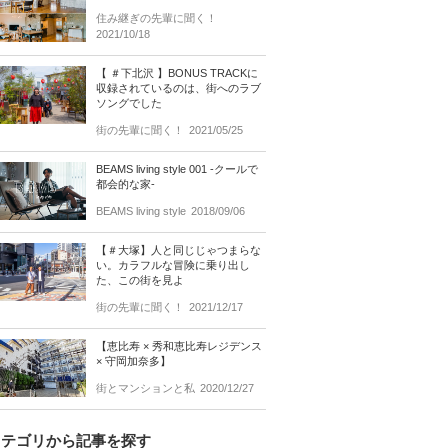
住み継ぎの先輩に聞く！
2021/10/18
【 ＃下北沢 】BONUS TRACKに
収録されているのは、街へのラブ
ソングでした
街の先輩に聞く！
2021/05/25
BEAMS living style 001 -クールで
都会的な家-
BEAMS living style
2018/09/06
【＃大塚】人と同じじゃつまらな
い。カラフルな冒険に乗り出し
た、この街を見よ
街の先輩に聞く！
2021/12/17
【恵比寿 × 秀和恵比寿レジデンス
× 守岡加奈多】
街とマンションと私
2020/12/27
カテゴリから記事を探す