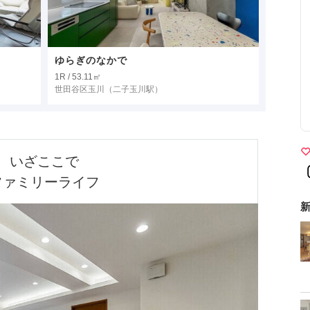
ゆらぎのなかで
1R / 53.11㎡
世田谷区玉川
（二子玉川駅）
いざここで

ファミリーライフ
新