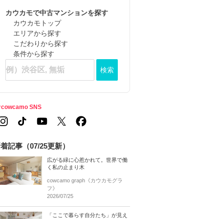
カウカモで中古マンションを探す
カウカモトップ
エリアから探す
こだわりから探す
条件から探す
検索
cowcamo SNS
着記事（07/25更新）
広がる緑に心惹かれて。世界で働
く私の止まり木
cowcamo graph《カウカモグラ
フ》
2026/07/25
「ここで暮らす自分たち」が見え