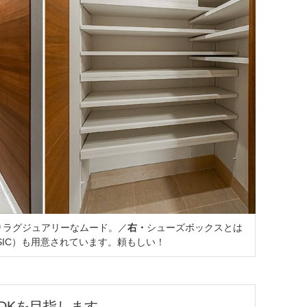
りラグジュアリーなムード。／
右・
シューズボックスとは
SIC）も用意されています。頼もしい！
LDKを目指します