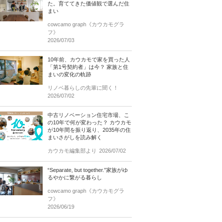
た。育ててきた価値観で選んだ住
まい
cowcamo graph《カウカモグラ
フ》
2026/07/03
10年前、カウカモで家を買った人
「第1号契約者」は今？ 家族と住
まいの変化の軌跡
リノベ暮らしの先輩に聞く！
2026/07/02
中古リノベーション住宅市場、こ
の10年で何が変わった？ カウカモ
が10年間を振り返り、2035年の住
まいさがしを読み解く
カウカモ編集部より
2026/07/02
“Separate, but together.”家族がゆ
るやかに繋がる暮らし
cowcamo graph《カウカモグラ
フ》
2026/06/19