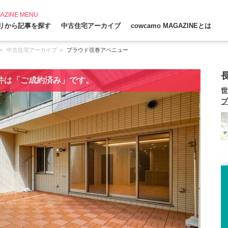
AZINE MENU
リから記事を探す
中古住宅アーカイブ
cowcamo MAGAZINEとは
中古住宅アーカイブ
プラウド弦巻アベニュー
件は「ご成約済み」です。
世
プ