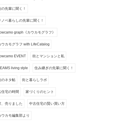
街の先輩に聞く！
リノベ暮らしの先輩に聞く！
cowcamo graph《カウカモグラフ》
ウカモグラフ with LifeCatalog
owcamo EVENT
街とマンションと私
EAMS living style
住み継ぎの先輩に聞く！
街のネタ帖
街と暮らしラボ
名住宅の時間
家づくりのヒント
家、売りました
中古住宅の賢い買い方
カウカモ編集部より