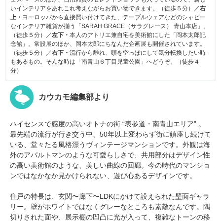
いインテリアをあれこれ考えながらお買い物できます。（徒歩５分）／
右
上・
ヨーロッパから直接買い付けてきた、テーブルウェアなどのシャビー
なインテリア雑貨が揃う「SARAH GRACE（サラグレース） 青山本店」。
（徒歩５分）／
左下・
本人のアトリエ兼自宅を美術館にした「岡本太郎記
念館」。常設展のほか、岡本太郎にちなんだ企画展も開催されています。
（徒歩５分）／
右下・
流行から離れ、頭を空っぽにして気分転換したい時
もあるもの。そんな時は「南青山６丁目児童公園」へどうぞ。（徒歩４
分）
カウカモ編集部より
ハイセンスで感度の高いオトナの街 “表参道・南青山エリア” 。
最先端の流行が行き交う中、50年以上変わらず街に鎮座し続けて
いる、堂々たる風格漂うヴィンテージマンションです。外観は海
外のアパルトマンのような可愛らしさで、共用部分はデザイン性
の高い美術館のような、美しい曲線の回廊。今の時代のマンショ
ンではなかなか見かけられない、遊び心あるデザインです。
住戸の特長は、玄関〜廊下〜LDKにかけて設えられた壁面ギャラ
リー。壁がホワイトではなくグレーなところも素敵なんです。隅
切りされた面や、展示棚の凹凸に光が入って、複雑なトーンの移