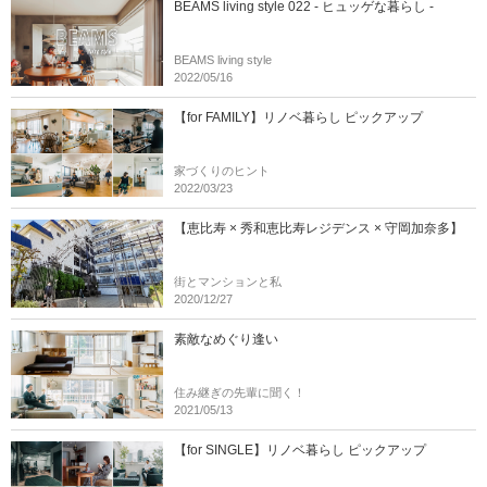
BEAMS living style 022 - ヒュッゲな暮らし -
BEAMS living style
2022/05/16
【for FAMILY】リノベ暮らし ピックアップ
家づくりのヒント
2022/03/23
【恵比寿 × 秀和恵比寿レジデンス × 守岡加奈多】
街とマンションと私
2020/12/27
素敵なめぐり逢い
住み継ぎの先輩に聞く！
2021/05/13
【for SINGLE】リノベ暮らし ピックアップ