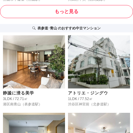
もっと見る
表参道･青山
のおすすめ中古マンション
静謐に浸る美学
アトリエ・ジングウ
3LDK / 72.71㎡
1LDK / 77.52㎡
港区南青山
（表参道駅）
渋谷区神宮前
（北参道駅）