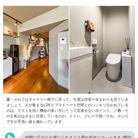
左・
それではギャラリー廊下に戻って、今度は洋室〜水まわりを見ていき
ましょう。人が集まるLDKとプライベート空間とがハッキリ分かれている
のは、ゲストを招く機会の多い方にとって見逃せないポイント。／
右・
そ
の公私のはざまに位置しているのが、トイレ。グレーで統一され、小ぶり
ですが手洗い器も備わっています。
空間に広がりを感じられるよう壁を斜めにカットする “隅切