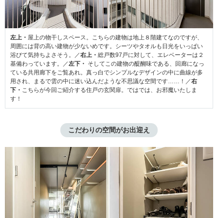
左上・
屋上の物干しスペース。こちらの建物は地上８階建てなのですが、
周囲には背の高い建物が少ないめです。シーツやタオルも日光をいっぱい
浴びて気持ちよさそう。／
右上・
総戸数97戸に対して、エレベーターは２
基備わっています。／
左下・
そしてこの建物の醍醐味である、回廊になっ
ている共用廊下をご覧あれ。真っ白でシンプルなデザインの中に曲線が多
用され、まるで雲の中に迷い込んだような不思議な空間です……！／
右
下・
こちらが今回ご紹介する住戸の玄関扉。ではでは、お邪魔いたしま
す！
こだわりの空間がお出迎え