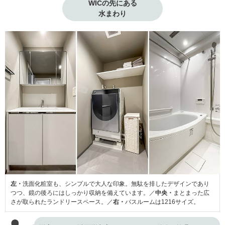
WICの先にある

水まわり
左・
洗面化粧室も、シンプルで大人な印象。無駄を排したデザインであり
つつ、鏡の後ろにはしっかり収納を備えています。／
中央・
まとまった広
さが取られたランドリースペース。／
右・
バスルームは1216サイズ。