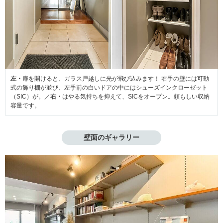
左・
扉を開けると、ガラス戸越しに光が飛び込みます！ 右手の壁には可動
式の飾り棚が並び、左手前の白いドアの中にはシューズインクローゼット
（SIC）が。／
右・
はやる気持ちを抑えて、SICをオープン。頼もしい収納
容量です。
壁面のギャラリー