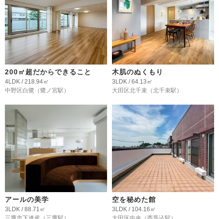
200㎡超だからできること
木肌のぬくもり
4LDK / 218.94㎡
3LDK / 64.13㎡
中野区白鷺
（鷺ノ宮駅）
大田区北千束
（北千束駅）
アールの美学
空を秘めた館
3LDK / 88.71㎡
3LDK / 104.16㎡
三鷹市下連雀
（三鷹駅）
大田区中央
（西馬込駅）