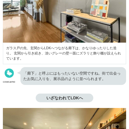
ガラス戸の先、玄関からLDKへつながる廊下は、かなりゆったりした造
り。 玄関から引き続き、淡いグレーの壁一面にズラリと飾り棚が設えられ
ています。
「廊下」と呼ぶにはもったいない空間ですね。街で出会っ
たお気に入りを、展示品のように並べられます。
cowcamo
いざなわれてLDKへ