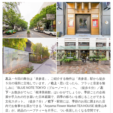
左上・
今回の舞台は「表参道」。ご紹介する物件は「表参道」駅から徒歩
５分の場所に立地しています。／
右上・
思い立ったら、フラッと音楽を愉
しみに「BLUE NOTE TOKYO（ブルーノート）」へ。（徒歩６分）／
左
下・
お散歩がてらに「根津美術館」はいかがでしょうか。季節ごとの企画
展や手入れの行き届いた日本庭園で、四季の移ろいを感じることができる
文化スポット。（徒歩７分）／
右下・
駅前には、季節のお花に囲まれた店
内でお食事やお茶ができる「Aoyama Flower Market TEA HOUSE 南青山本
店」が。絶品のハーブティーを片手に、つい長居したくなる空間です。