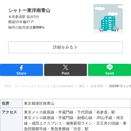
シャトー東洋南青山
表参道駅 徒歩5分
築55年
97戸
物件の販売状況
販売待ち
詳細をみる
Share
Post
Send
中古・リノベーションマンションならcowcamo
港区
表参道駅
2023年ヴィ
住所
東京都港区南青山
アクセス
東京メトロ銀座線・半蔵門線・千代田線「表参道」駅
東京メトロ銀座線・半蔵門線・副都心線・JR山手線・埼京
線・成田エクスプレス・湘南新宿ライン・京王井の頭線・東
急田園都市線・東急東横線「渋谷」駅