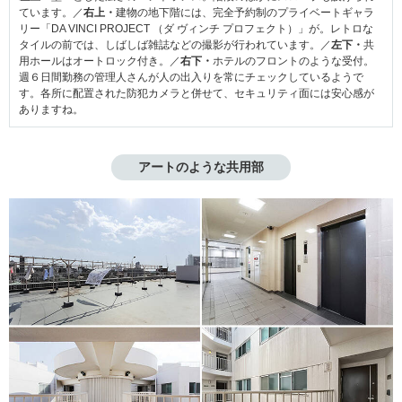
ています。／
右上・
建物の地下階には、完全予約制のプライベートギャラ
リー「DA VINCI PROJECT （ダ ヴィンチ プロフェクト）」が。レトロな
タイルの前では、しばしば雑誌などの撮影が行われています。／
左下・
共
用ホールはオートロック付き。／
右下・
ホテルのフロントのような受付。
週６日間勤務の管理人さんが人の出入りを常にチェックしているようで
す。各所に配置された防犯カメラと併せて、セキュリティ面には安心感が
ありますね。
アートのような共用部