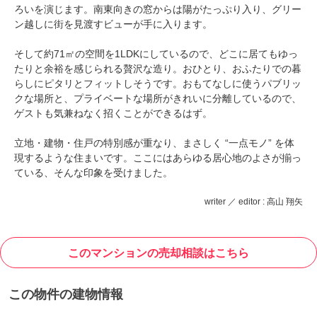
ろいを演じます。南東向きの窓からは陽がたっぷり入り、グリー
ン越しに街を見渡すビューが手に入ります。
そして約71㎡の空間を1LDKにしているので、どこに居てもゆっ
たりと余裕を感じられる贅沢な造り。おひとり、おふたりでの暮
らしにピタリとフィットしそうです。おもてなしに使うパブリッ
クな場所と、プライベートな場所がきれいに分離しているので、
ゲストも気兼ねなく招くことができるはず。
立地・建物・住戸の特別感が重なり、まさしく “一点モノ” を体
現するような住まいです。ここにはあらゆる居心地のよさが揃っ
ている、そんな印象を受けました。
writer ／ editor : 高山 翔矢
このマンションの売却相談はこちら
この物件の建物情報