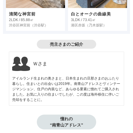
清閑な神宮前
白とオークの曲線美
2LDK / 85.88㎡
3LDK / 73.41㎡
渋谷区神宮前
（渋谷駅）
港区赤坂
（乃木坂駅）
売主さまのご紹介
Ｗさま
アイルランド生まれの奥さまと、日本生まれの旦那さまのおふたり
暮らし。住まいとの出会いは2019年。南青山アドレスとヴィンテー
ジマンション、住戸の内装など、あらゆる要素に惚れてご購入され
ました。お気に入りの住まいでしたが、この度は海外移住に伴いご
売却をすることに。
憧れの

“南青山アドレス”