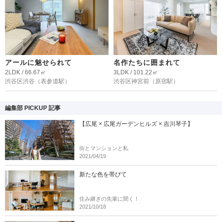
アールに魅せられて
名作たちに囲まれて
2LDK / 66.67㎡
3LDK / 101.22㎡
渋谷区渋谷
（表参道駅）
渋谷区神宮前
（原宿駅）
編集部 PICKUP 記事
【広尾 × 広尾ガーデンヒルズ × 吉川琴子】
街とマンションと私
2021/04/19
新たな色を帯びて
住み継ぎの先輩に聞く！
2021/10/18