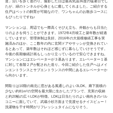
道」沿いを歩く道のり。撮影した日は最高気温36度の猛暑日でし
たが、緑のトンネルが心身ともに癒してくれました。ご紹介する
住戸はペットの飼育が可能なので、ワンちゃんのお散歩コースに
もぴったりですね♪
マンションは、周辺でも一際高くそびえ立ち、外観からも日当た
りのよさを伺うことができます。1972年4月竣工と築年数が経過
していますが、管理体制は良好。2016年の大規模修繕工事を実
施済みのほか、ここ数年の内に玄関ドアやサッシが交換されてい
るとあって、築年数はそれほど感じずに暮らしていけそうです。
今後の長期修繕計画もしっかり立っているので安心できますね。
マンションにはエレベーターが３基あります。エレベーター１基
に対して各階２戸が配された造り。今回ご紹介した住戸へはメイ
ンエントランスとサブエントランスの中間にあるエレベーターか
ら向かいます。
間取りは10階の南北に窓がある風通しのよい3LDK。廊下面積の
少ない約81m²の空間を最大限に生かしたプランで、充実の収納
と約20帖の広々LDKが特徴。LDKは日当たりのよい南向きのバル
コニーに面していて、武蔵小杉方面まで見渡せるナイスビュー！
洗濯物を干す時間がリフレッシュタイムになりそう。