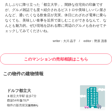
久しぶりに降り立った「都立大学」。閑静な住宅街の印象です
が、グルメ雑誌でも度々紹介されるビストロや美味しいパン屋さ
んなど、通いたくなる飲食店が充実。休日にわざわざ電車に乗ら
なくても、美味しい食事を近所で楽しむことができるなんて、な
んとも魅力的。ぜひ現地を訪れる際に周辺のグルメも合わせてチ
ェックしてみてくださいね。
writer：大川 晶子 / editor：野原 茂香
このマンションの売却相談はこちら
この物件の建物情報
ドルフ都立大
都立大学駅 徒歩7分
築54年
78戸
物件の販売状況
販売待ち