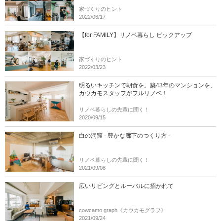
家づくりのヒント
2022/06/17
【for FAMILY】リノベ暮らし ピックアップ
家づくりのヒント
2022/03/23
明るいキッチンで朝食を。築43年のマンションを、
カウカモスタッフがフルリノベ！
リノベ暮らしの先輩に聞く！
2020/09/15
白の洞窟 - 豊かな廊下のつくり方 -
リノベ暮らしの先輩に聞く！
2021/09/08
広いリビングとルーバルに招かれて
cowcamo graph《カウカモグラフ》
2021/09/24