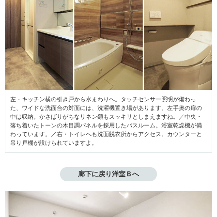
左・キッチン横の引き戸から水まわりへ。タッチセンサー照明が備わっ
た、ワイドな洗面台の対面には、洗濯機置き場があります。左手奥の扉の
中は収納。かさばりがちなリネン類もスッキリとしまえますね。／中央・
落ち着いたトーンの木目調パネルを採用したバスルーム。浴室乾燥機が備
わっています。／右・トイレへも洗面脱衣所からアクセス。カウンターと
吊り戸棚が設けられていますよ。
廊下に戻り洋室Ｂへ