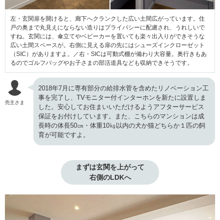
左・玄関扉を開けると、廊下へクランクした広い土間広がっています。住
戸の奥まで丸見えにならない造りはプライバシーに配慮され、うれしいで
すね。玄関には、傘立てやベビーカーを置いても楽々出入りができそうな
広い土間スペースが。右側に見える扉の先にはシューズインクローゼット
（SIC）がありますよ。／右・SICは可動式棚が備わり大容量。奥行きもあ
るのでゴルフバッグやお子さまの部活道具なども収納できそうです。
2018年7月に専有部分の給排水菅を含めたリノベーション工
事を完了し、TVモニター付インターホンを新たに設置しま
売主さま
した。安心してお住まいいただけるようアフターサービス
保証をお付けしています。また、こちらのマンションは成
長時の体長50㎝・体重10㎏以内の犬か猫どちらか１匹の飼
育が可能ですよ。
まずは玄関を上がって

右側のLDKへ