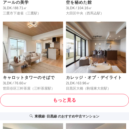
アールの美学
空を秘めた館
3LDK / 88.71㎡
3LDK / 104.16㎡
三鷹市下連雀
（三鷹駅）
大田区中央
（西馬込駅）
キャロットタワーのそばで
カレッジ・オブ・デイライト
3LDK / 76.60㎡
2LDK / 63.96㎡
世田谷区三軒茶屋
（三軒茶屋駅）
目黒区大橋
（駒場東大前駅）
もっと見る
東横線･目黒線
のおすすめ中古マンション