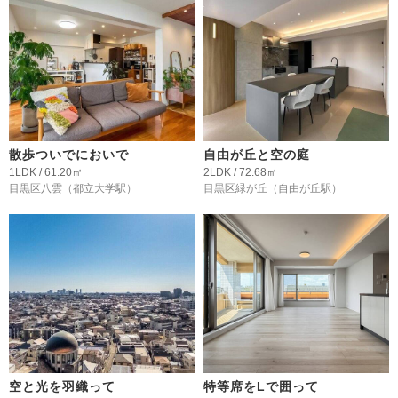
散歩ついでにおいで
自由が丘と空の庭
1LDK / 61.20㎡
2LDK / 72.68㎡
目黒区八雲
（都立大学駅）
目黒区緑が丘
（自由が丘駅）
空と光を羽織って
特等席をLで囲って