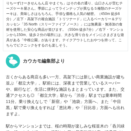
りちーずけーきせんもん店 やまぐち」はその名の通り、山口さんが営むチ
ーズケーキ屋さん。季節によってラインナップが異なる５種類のチーズケ
ーキは、美味しさはもちろん、手頃な価格も人気の秘密。（450m 徒歩6
分）／左下・高架下の
複合施設「トリツナード」に入るベーカリー＆デリ
カッセン「35 North（スリーファイブ ノース）」には無農薬・無添加の食
材を使用した安心な商品が並びます。（550m 徒歩7分）／右下・マンショ
ンから150m、徒歩２分の場所には、大きな滑り台をメインにさまざまな遊
具がある「中根公園」があります。テイクアウトしたおやつを持って、こ
ちらでピクニックをするのも楽しそう。
カウカモ編集部より
古くからある商店も多い一方、高架下には新しい商業施設が建ち
並ぶ「都立大学」。駅前には、深夜まで営業しているスーパー
や、銀行など、生活に便利な施設もまとまっています。
また、交
通アクセスも◎ 「都立大学」駅から「渋谷」駅までは乗車時間
11分。乗り換えなしで「新宿」や「池袋」方面へ、また「中目
黒」駅で乗り換えをすれば「恵比寿」や「日比谷」方面へも出れ
ますよ。
駅からマンションまでは、桜の時期が楽しみな桜並木の「呑川緑