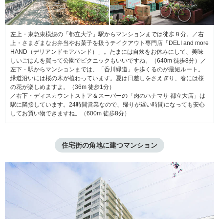
左上・東急東横線の「都立大学」駅からマンションまでは徒歩８分。／右
上・さまざまなお弁当やお菓子を扱うテイクアウト専門店「DELI and more
HAND（デリアンドモアハンド）」。たまには自炊をお休みにして、美味
しいごはんを買って公園でピクニックもいいですね。（640m 徒歩8分）／
左下・駅からマンションまでは、「呑川緑道」を歩くるのが最短ルート。
緑道沿いには桜の木が植わっています。夏は日差しをさえぎり、春には桜
の花が楽しめますよ。（36m 徒歩1
分）
／右下・ディスカウントストア＆スーパーの「肉のハナマサ 都立大店」は
駅に隣接しています。24時間営業なので、帰りが遅い時間になっても安心
してお買い物できますね。
（600m 徒歩8分）
住宅街の角地に建つマンション