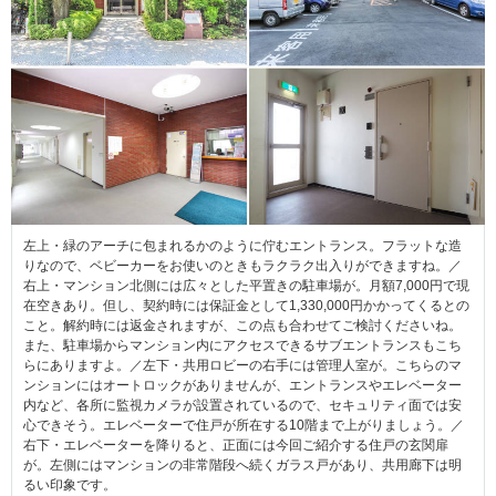
左上・緑のアーチに包まれるかのように佇むエントランス。フラットな造
りなので、ベビーカーをお使いのときもラクラク出入りができますね。／
右上・マンション北側には広々とした平置きの駐車場が。月額7,000円で現
在空きあり。但し、契約時には保証金として1,330,000円かかってくるとの
こと。解約時には返金されますが、この点も合わせてご検討くださいね。
また、駐車場からマンション内にアクセスできるサブエントランスもこち
らにありますよ。／左下・共用ロビーの右手には管理人室が。こちらのマ
ンションにはオートロックがありませんが、エントランスやエレベーター
内など、各所に監視カメラが設置されているので、セキュリティ面では安
心できそう。エレベーターで住戸が所在する10階まで上がりましょう。／
右下・エレベーターを降りると、正面には今回ご紹介する住戸の玄関扉
が。左側にはマンションの非常階段へ続くガラス戸があり、共用廊下は明
るい印象です。