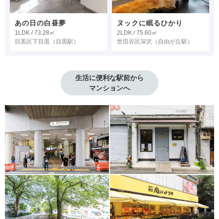
あの日の白昼夢
ヌックに眠るひかり
1LDK / 73.28㎡
2LDK / 75.60㎡
目黒区下目黒
（目黒駅）
世田谷区深沢
（自由が丘駅）
生活に便利な駅前から

マンションへ