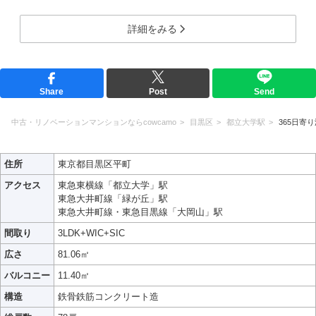
詳細をみる
Share
Post
Send
中古・リノベーションマンションならcowcamo
目黒区
都立大学駅
365日寄
住所
東京都目黒区平町
アクセス
東急東横線「都立大学」駅
東急大井町線「緑が丘」駅
東急大井町線・東急目黒線「大岡山」駅
間取り
3LDK+WIC+SIC
広さ
81.06㎡
バルコニー
11.40㎡
構造
鉄骨鉄筋コンクリート造