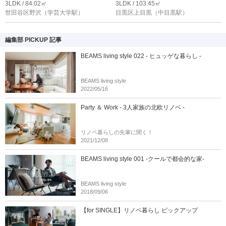
3LDK / 84.02㎡
3LDK / 103.45㎡
世田谷区野沢
（学芸大学駅）
目黒区上目黒
（中目黒駅）
編集部 PICKUP 記事
BEAMS living style 022 - ヒュッゲな暮らし -
BEAMS living style
2022/05/16
Party ＆ Work - 3人家族の北欧リノベ -
リノベ暮らしの先輩に聞く！
2021/12/08
BEAMS living style 001 -クールで都会的な家-
BEAMS living style
2018/09/06
【for SINGLE】リノベ暮らし ピックアップ