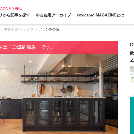
AZINE MENU
リから記事を探す
中古住宅アーカイブ
cowcamo MAGAZINEとは
中古住宅アーカイブ
メゾン井の頭
D
件は「ご成約済み」です。
武
メ