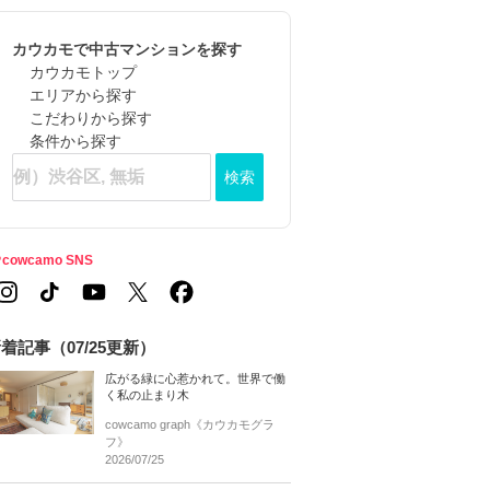
カウカモで中古マンションを探す
カウカモトップ
エリアから探す
こだわりから探す
条件から探す
検索
cowcamo SNS
着記事（07/25更新）
広がる緑に心惹かれて。世界で働
く私の止まり木
cowcamo graph《カウカモグラ
フ》
2026/07/25