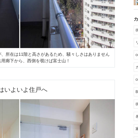
、所在は11階と高さがあるため、騒々しさはありません
共用廊下から、西側を覗けば富士山！
カ
c
はいよいよ住戸へ
B