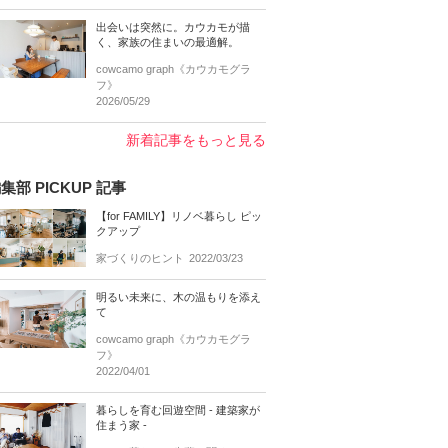
出会いは突然に。カウカモが描
く、家族の住まいの最適解。
cowcamo graph《カウカモグラ
フ》
2026/05/29
新着記事をもっと見る
集部 PICKUP 記事
【for FAMILY】リノベ暮らし ピッ
クアップ
家づくりのヒント
2022/03/23
明るい未来に、木の温もりを添え
て
cowcamo graph《カウカモグラ
フ》
2022/04/01
暮らしを育む回遊空間 - 建築家が
住まう家 -