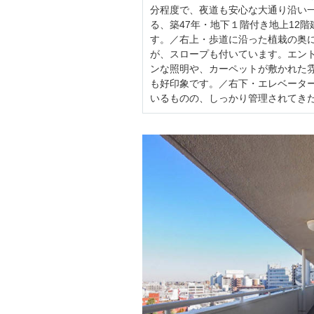
分程度で、夜道も安心な大通り沿い一
る、築47年・地下１階付き地上12
す。／右上・歩道に沿った植栽の奥
が、スロープも付いています。エン
ンな照明や、カーペットが敷かれた
も好印象です。／右下・エレベータ
いるものの、しっかり管理されてき