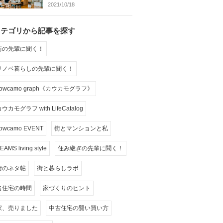
2021/10/18
カテゴリから記事を探す
街の先輩に聞く！
リノベ暮らしの先輩に聞く！
cowcamo graph《カウカモグラフ》
ウカモグラフ with LifeCatalog
owcamo EVENT
街とマンションと私
EAMS living style
住み継ぎの先輩に聞く！
街のネタ帖
街と暮らしラボ
名住宅の時間
家づくりのヒント
家、売りました
中古住宅の賢い買い方