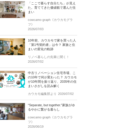
「ここで暮らす自分たち」が見え
た。育ててきた価値観で選んだ住
まい
cowcamo graph《カウカモグラ
フ》
2026/07/03
10年前、カウカモで家を買った人
「第1号契約者」は今？ 家族と住
まいの変化の軌跡
リノベ暮らしの先輩に聞く！
2026/07/02
中古リノベーション住宅市場、こ
の10年で何が変わった？ カウカモ
が10年間を振り返り、2035年の住
まいさがしを読み解く
カウカモ編集部より
2026/07/02
“Separate, but together.”家族がゆ
るやかに繋がる暮らし
cowcamo graph《カウカモグラ
フ》
2026/06/19