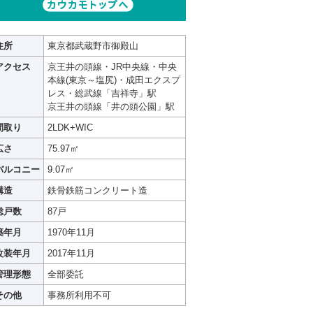
住所
東京都武蔵野市御殿山
アクセス
京王井の頭線・JR中央線・中央
本線(東京～塩尻)・成田エクスプ
レス・総武線「吉祥寺」駅
京王井の頭線「井の頭公園」駅
間取り
2LDK+WIC
広さ
75.97㎡
バルコニー
9.07㎡
構造
鉄骨鉄筋コンクリート造
総戸数
87戸
築年月
1970年11月
改装年月
2017年11月
管理形態
全部委託
その他
事務所利用不可