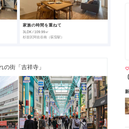
家族の時間を重ねて
3LDK / 109.99㎡
杉並区阿佐谷南
（荻窪駅）
れの街「吉祥寺」
新