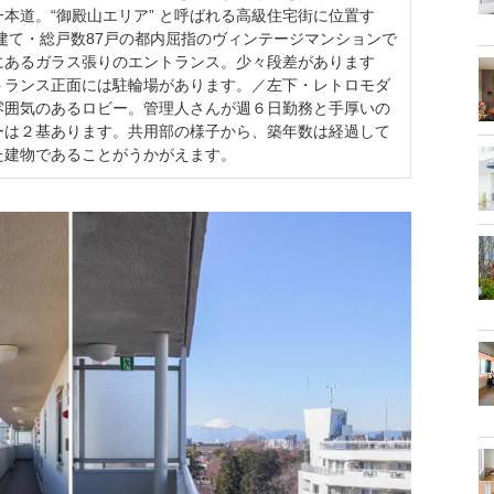
本道。“御殿山エリア” と呼ばれる高級住宅街に位置す
階建て・総戸数87戸の都内屈指のヴィンテージマンションで
にあるガラス張りのエントランス。少々段差があります
トランス正面には駐輪場があります。／左下・レトロモダ
雰囲気のあるロビー。管理人さんが週６日勤務と手厚いの
ーは２基あります。共用部の様子から、築年数は経過して
た建物であることがうかがえます。