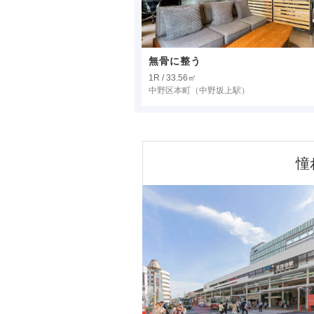
無骨に整う
1R / 33.56㎡
中野区本町
（中野坂上駅）
憧