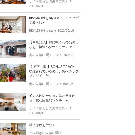
リノベ暮らしの先輩に聞く！
2022/07/15
BEAMS living style 022 - ヒュッゲ
な暮らし -
BEAMS living style
2022/05/16
【＃九品仏】野に咲く花の品のよ
さを、特製バタークリームで
街の先輩に聞く！
2022/08/03
【 ＃下北沢 】BONUS TRACKに
収録されているのは、街へのラブ
ソングでした
街の先輩に聞く！
2021/05/25
インスピレーションはホテルか
ら！変幻自在なワンルーム
リノベ暮らしの先輩に聞く！
2022/04/15
新たな色を帯びて
住み継ぎの先輩に聞く！