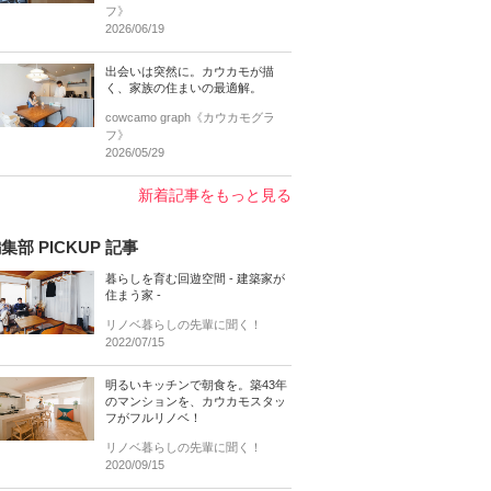
フ》
2026/06/19
出会いは突然に。カウカモが描
く、家族の住まいの最適解。
cowcamo graph《カウカモグラ
フ》
2026/05/29
新着記事をもっと見る
集部 PICKUP 記事
暮らしを育む回遊空間 - 建築家が
住まう家 -
リノベ暮らしの先輩に聞く！
2022/07/15
明るいキッチンで朝食を。築43年
のマンションを、カウカモスタッ
フがフルリノベ！
リノベ暮らしの先輩に聞く！
2020/09/15