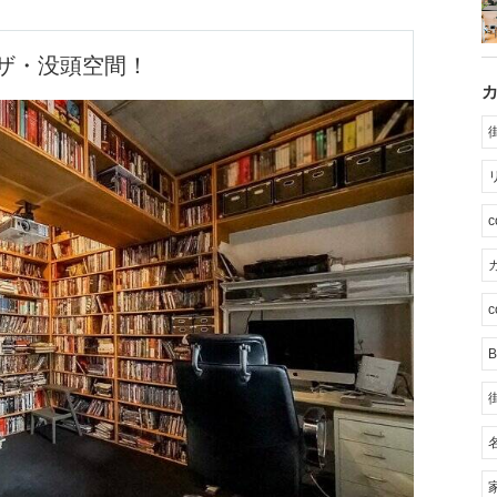
ザ・没頭空間！
カ
c
B