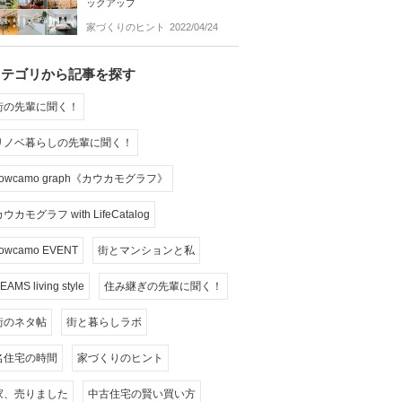
ックアップ
家づくりのヒント
2022/04/24
カテゴリから記事を探す
街の先輩に聞く！
リノベ暮らしの先輩に聞く！
cowcamo graph《カウカモグラフ》
ウカモグラフ with LifeCatalog
owcamo EVENT
街とマンションと私
EAMS living style
住み継ぎの先輩に聞く！
街のネタ帖
街と暮らしラボ
名住宅の時間
家づくりのヒント
家、売りました
中古住宅の賢い買い方