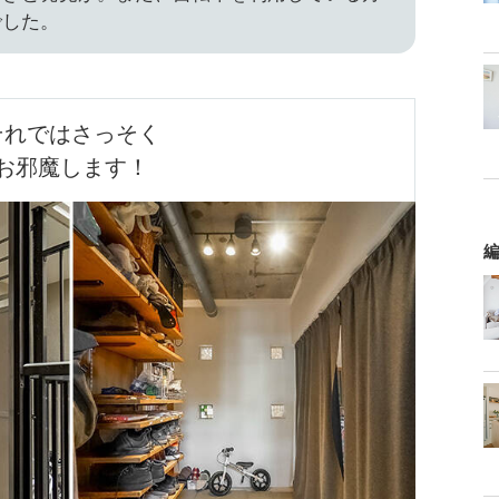
でした。
それではさっそく

お邪魔します！
編