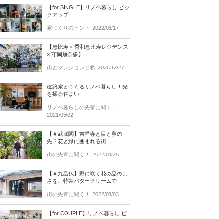
【for SINGLE】リノベ暮らし ピッ
クアップ
家づくりのヒント
2022/06/17
【恵比寿 × 秀和恵比寿レジデンス
× 守岡加奈多】
街とマンションと私
2020/12/27
建築家とつくるリノベ暮らし！光
を操る住まい
リノベ暮らしの先輩に聞く！
2021/05/02
【＃武蔵関】吉祥寺と目と鼻の
先？花と緑に囲まれる街
街の先輩に聞く！
2022/03/25
【＃九品仏】野に咲く花の品のよ
さを、特製バタークリームで
街の先輩に聞く！
2022/08/03
【for COUPLE】リノベ暮らし ピ