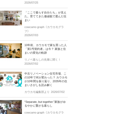
2026/07/25
「ここで暮らす自分たち」が見え
た。育ててきた価値観で選んだ住
まい
cowcamo graph《カウカモグラ
フ》
2026/07/03
10年前、カウカモで家を買った人
「第1号契約者」は今？ 家族と住
まいの変化の軌跡
リノベ暮らしの先輩に聞く！
2026/07/02
中古リノベーション住宅市場、こ
の10年で何が変わった？ カウカモ
が10年間を振り返り、2035年の住
まいさがしを読み解く
カウカモ編集部より
2026/07/02
“Separate, but together.”家族がゆ
るやかに繋がる暮らし
cowcamo graph《カウカモグラ