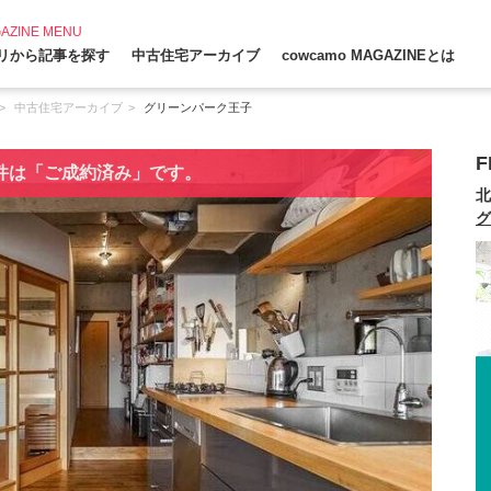
AZINE MENU
リから記事を探す
中古住宅アーカイブ
cowcamo MAGAZINEとは
中古住宅アーカイブ
グリーンパーク王子
F
件は「ご成約済み」です。
北
グ