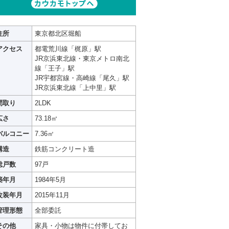
住所
東京都北区堀船
アクセス
都電荒川線「梶原」駅
JR京浜東北線・東京メトロ南北
線「王子」駅
JR宇都宮線・高崎線「尾久」駅
JR京浜東北線「上中里」駅
間取り
2LDK
広さ
73.18㎡
バルコニー
7.36㎡
構造
鉄筋コンクリート造
総戸数
97戸
築年月
1984年5月
改装年月
2015年11月
管理形態
全部委託
その他
家具・小物は物件に付帯してお