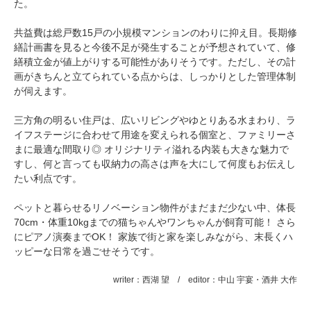
た。
共益費は総戸数15戸の小規模マンションのわりに抑え目。長期修
繕計画書を見ると今後不足が発生することが予想されていて、修
繕積立金が値上がりする可能性がありそうです。ただし、その計
画がきちんと立てられている点からは、しっかりとした管理体制
が伺えます。
三方角の明るい住戸は、広いリビングやゆとりある水まわり、ラ
イフステージに合わせて用途を変えられる個室と、ファミリーさ
まに最適な間取り◎ オリジナリティ溢れる内装も大きな魅力で
すし、何と言っても収納力の高さは声を大にして何度もお伝えし
たい利点です。
ペットと暮らせるリノベーション物件がまだまだ少ない中、体長
70cm・体重10kgまでの猫ちゃんやワンちゃんが飼育可能！ さら
にピアノ演奏までOK！ 家族で街と家を楽しみながら、末長くハ
ッピーな日常を過ごせそうです。
writer：西湖 望 / editor：中山 宇宴・酒井 大作