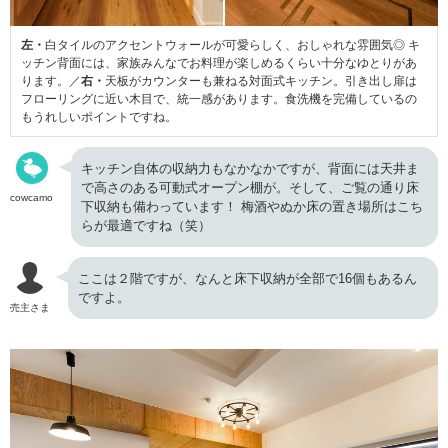
左・
白タイルのアクセントウォールが可愛らしく、おしゃれな雰囲気◎ キ
ッチン背面には、家族みんなでお料理が楽しめるくらい十分なゆとりがあ
ります。／
右・
天板がカウンターも兼ねる対面式キッチン。引き出し扉は
フローリングに近い木目で、統一感があります。食洗機を完備しているの
もうれしいポイントですね。
キッチン自体の収納力もなかなかですが、背面には天井ま
で高さのある可動式オープン棚が。そして、ご覧の通り床
cowcamo
下収納も備わっています！ 梅酒やぬか床の置き場所はこち
らが最適ですね（笑）
ここは２階ですが、なんと床下収納が全部で16個もあるん
ですよ。
売主さま