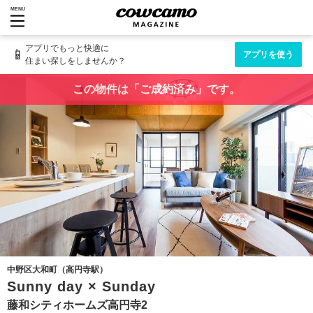
MENU
アプリでもっと快適に
📱
アプリを使う
住まい探しをしませんか？
この物件は「ご成約済み」です。
中野区大和町（高円寺駅）
Sunny day × Sunday
藤和シティホームズ高円寺2