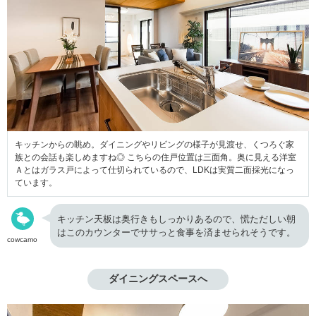
キッチンからの眺め。ダイニングやリビングの様子が見渡せ、くつろぐ家
族との会話も楽しめますね◎ こちらの住戸位置は三面角。奥に見える洋室
Ａとはガラス戸によって仕切られているので、LDKは実質二面採光になっ
ています。
キッチン天板は奥行きもしっかりあるので、慌ただしい朝
はこのカウンターでササっと食事を済ませられそうです。
cowcamo
ダイニングスペースへ