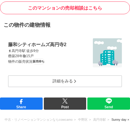
このマンションの売却相談はこちら
この物件の建物情報
藤和シティホームズ高円寺2
高円寺駅 徒歩9分
築28年
15戸
物件の販売状況
販売待ち
詳細をみる
Share
Post
Send
中古・リノベーションマンションならcowcamo
中野区
高円寺駅
Sunny day ×