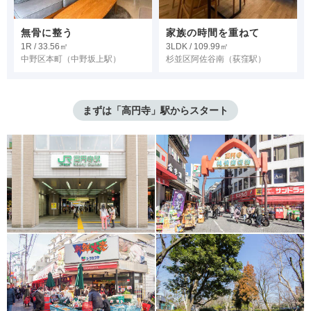
無骨に整う
家族の時間を重ねて
1R / 33.56㎡
3LDK / 109.99㎡
中野区本町
（中野坂上駅）
杉並区阿佐谷南
（荻窪駅）
まずは「高円寺」駅からスタート