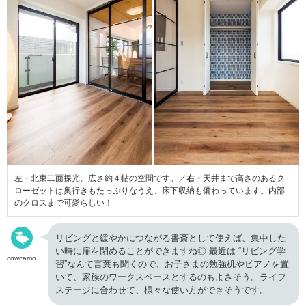
左・北東二面採光、広さ約４帖の空間です。／
右・
天井まで高さのあるク
ローゼットは奥行きもたっぷりなうえ、床下収納も備わっています。内部
のクロスまで可愛らしい！
リビングと緩やかにつながる書斎として使えば、集中した
い時に扉を閉めることができますね◎ 最近は “リビング学
cowcamo
習”なんて言葉も聞くので、お子さまの勉強机やピアノを置
いて、家族のワークスペースとするのもよさそう。ライフ
ステージに合わせて、様々な使い方ができそうです。