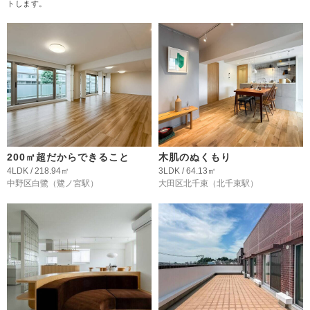
トします。
200㎡超だからできること
木肌のぬくもり
4LDK / 218.94㎡
3LDK / 64.13㎡
中野区白鷺
（鷺ノ宮駅）
大田区北千束
（北千束駅）