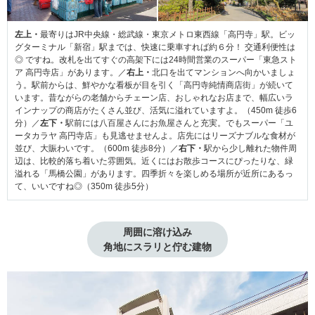
左上・
最寄りはJR中央線・総武線・東京メトロ東西線「高円寺」駅。ビッ
グターミナル「新宿」駅までは、快速に乗車すれば約６分！ 交通利便性は
◎ ですね。改札を出てすぐの高架下には24時間営業のスーパー「東急スト
ア 高円寺店」があります。／
右上・
北口を出てマンションへ向かいましょ
う。駅前からは、鮮やかな看板が目を引く「高円寺純情商店街」が続いて
います。昔ながらの老舗からチェーン店、おしゃれなお店まで、幅広いラ
インナップの商店がたくさん並び、活気に溢れていますよ。（450m 徒歩6
分）／
左下・
駅前には八百屋さんにお魚屋さんと充実。でもスーパー「ユ
ータカラヤ 高円寺店」も見逃せませんよ。店先にはリーズナブルな食材が
並び、大賑わいです。（600m 徒歩8分）／
右下・
駅から少し離れた物件周
辺は、比較的落ち着いた雰囲気。近くにはお散歩コースにぴったりな、緑
溢れる「馬橋公園」があります。四季折々を楽しめる場所が近所にあるっ
て、いいですね◎（350m 徒歩5分）
周囲に溶け込み

角地にスラリと佇む建物