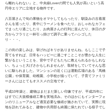
ら離れられない』と、中央線Loverの間でも人気が高いという高
円寺エリアに立地する物件です。
八百屋さんで旬の果物をオマケしてもらったり、馴染みの古着屋
さんを巡ったり、夜中にラーメンを食べたり。おしゃれなカフェ
でまったり過ごしたり、お肉屋さんの行列に並んだり、休日の夕
方からフラリと一杯引っ掛けて調子に乗ってハシゴした
り・・・。
この街の楽しみは、挙げればキリがありませんね。もしここで子
育てをすれば、日常をハッピーに過ごすことこそが豊かな人生に
繋がるということを、背中で子どもたちに教えられるかもしれな
い。ちょっと大げさかもしれませんが、取材をしていてそんな思
いに駆られました。マンションの近くには運動広場のある「馬橋
公園」や保育園、幼稚園、小学校が揃っていて、子育てファミリ
ーさんにはとてもオススメの立地です。
平成10年築と、建物はまだまだ新しい印象ですが、平成25年に
はすでに大規模修繕工事を実地済み。そのほかにもインターフォ
ンのリニューアルなど適宜必要な修繕が施されていて、実際に現
地を訪れてみると、建物や共用部も綺麗に保たれている様子でし