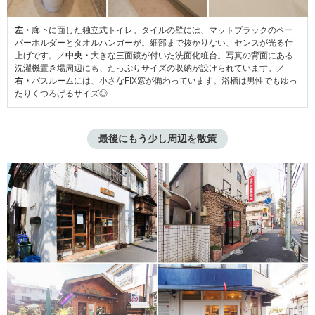
左・
廊下に面した独立式トイレ。タイルの壁には、マットブラックのペー
パーホルダーとタオルハンガーが。細部まで抜かりない、センスが光る仕
上げです。／
中央・
大きな三面鏡が付いた洗面化粧台。写真の背面にある
洗濯機置き場周辺にも、たっぷりサイズの収納が設けられています。／
右・
バスルームには、小さなFIX窓が備わっています。浴槽は男性でもゆっ
たりくつろげるサイズ◎
最後にもう少し周辺を散策