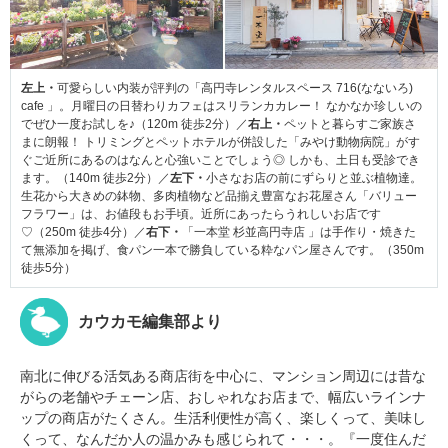
左上・
可愛らしい内装が評判の「高円寺レンタルスペース 716(なないろ)
cafe 」。月曜日の日替わりカフェはスリランカカレー！ なかなか珍しいの
でぜひ一度お試しを♪（120m 徒歩2分）／
右上・
ペットと暮らすご家族さ
まに朗報！ トリミングとペットホテルが併設した「みやけ動物病院」がす
ぐご近所にあるのはなんと心強いことでしょう◎ しかも、土日も受診でき
ます。（140m 徒歩2分）／
左下・
小さなお店の前にずらりと並ぶ植物達。
生花から大きめの鉢物、多肉植物など品揃え豊富なお花屋さん「バリュー
フラワー」は、お値段もお手頃。近所にあったらうれしいお店です
♡（250m 徒歩4分）／
右下・
「一本堂 杉並高円寺店 」は手作り・焼きた
て無添加を掲げ、食パン一本で勝負している粋なパン屋さんです。（350m
徒歩5分）
カウカモ編集部より
南北に伸びる活気ある商店街を中心に、マンション周辺には昔な
がらの老舗やチェーン店、おしゃれなお店まで、幅広いラインナ
ップの商店がたくさん。生活利便性が高く、楽しくって、美味し
くって、なんだか人の温かみも感じられて・・・。『一度住んだ