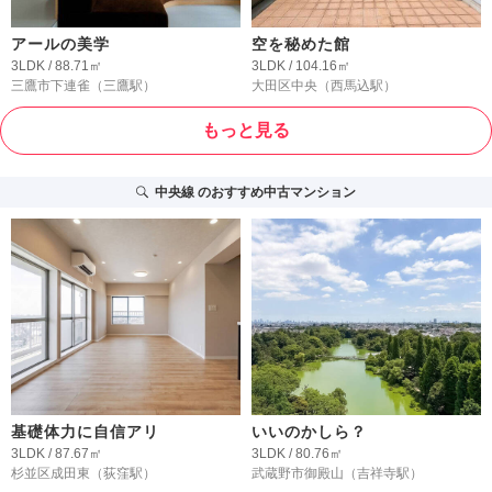
アールの美学
空を秘めた館
3LDK / 88.71㎡
3LDK / 104.16㎡
三鷹市下連雀
（三鷹駅）
大田区中央
（西馬込駅）
もっと見る
中央線
のおすすめ中古マンション
基礎体力に自信アリ
いいのかしら？
3LDK / 87.67㎡
3LDK / 80.76㎡
杉並区成田東
（荻窪駅）
武蔵野市御殿山
（吉祥寺駅）