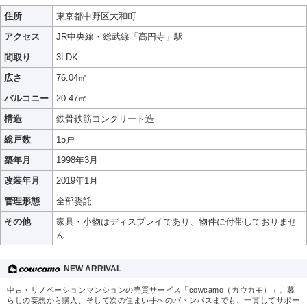
住所
東京都中野区大和町
アクセス
JR中央線・総武線「高円寺」駅
間取り
3LDK
広さ
76.04㎡
バルコニー
20.47㎡
構造
鉄骨鉄筋コンクリート造
総戸数
15戸
築年月
1998年3月
改装年月
2019年1月
管理形態
全部委託
その他
家具・小物はディスプレイであり、物件に付帯しておりませ
ん
NEW ARRIVAL
中古・リノベーションマンションの売買サービス「cowcamo（カウカモ）」。暮
らしの妄想から購入、そして次の住まい手へのバトンパスまでも、一貫してサポー