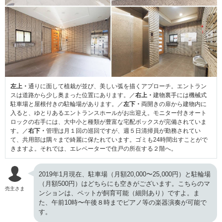
左上・
通りに面して植栽が並び、美しい弧を描くアプローチ。エントラン
スは道路から少し奥まった位置にあります。／
右上・
建物裏手には機械式
駐車場と屋根付きの駐輪場があります。／
左下・
両開きの扉から建物内に
入ると、ゆとりあるエントランスホールがお出迎え。モニター付きオート
ロックの右手には、大中小と種類が豊富な宅配ボックスが完備されていま
す。／
右下・
管理は月１回の巡回ですが、週５日清掃員が勤務されてい
て、共用部は隅々まで綺麗に保たれています。ゴミも24時間出すことがで
きますよ。それでは、エレベーターで住戸の所在する２階へ。
2019年1月現在、駐車場（月額20,000〜25,000円）と駐輪場
（月額500円）はどちらにも空きがございます。こちらのマ
売主さま
ンションは、ペットが飼育可能（細則あり）ですよ。ま
た、午前10時〜午後８時までピアノ等の楽器演奏が可能で
す。