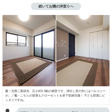
続いてお隣の洋室Ｃへ
左・
北西二面採光、広さ約5.3帖の個室です。掃出し窓の外にはバルコニー
が。／
右・
こちらの部屋もクローゼット＆床下収納完備！ 子ども部屋にピ
ッタリですね。