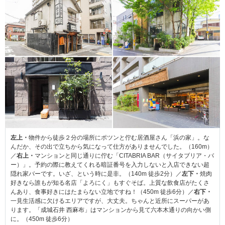
左上・
物件から徒歩２分の場所にポツンと佇む居酒屋さん「浜の家」。な
んだか、その出で立ちから気になって仕方がありませんでした。（160m）
／
右上・
マンションと同じ通りに佇む「CITABRIA BAR（サイタブリア・バ
ー）」。予約の際に教えてくれる暗証番号を入力しないと入店できない超
隠れ家バーです。いざ、という時に是非。（140m 徒歩2分）／
左下・
焼肉
好きなら誰もが知る名店「よろにく」もすぐそば。上質な飲食店がたくさ
んあり、食事好きにはたまらない立地ですね！（450m 徒歩6分）／
右下・
一見生活感に欠けるエリアですが、大丈夫。ちゃんと近所にスーパーがあ
ります。「成城石井 西麻布」はマンションから見て六本木通りの向かい側
に。（450m 徒歩6分）