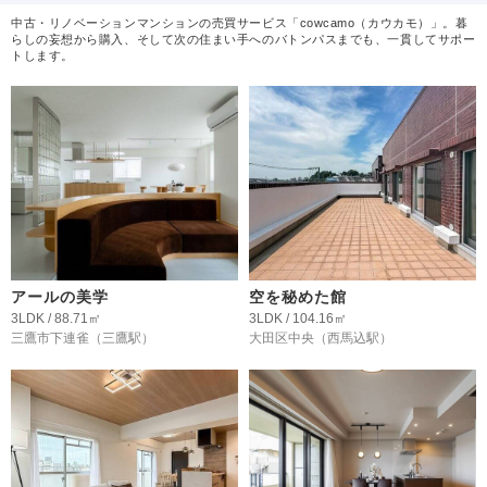
中古・リノベーションマンションの売買サービス「cowcamo（カウカモ）」。暮
らしの妄想から購入、そして次の住まい手へのバトンパスまでも、一貫してサポー
トします。
アールの美学
空を秘めた館
3LDK / 88.71㎡
3LDK / 104.16㎡
三鷹市下連雀
（三鷹駅）
大田区中央
（西馬込駅）