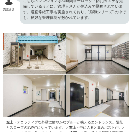
こちらのマンションは24時間オーロック・防犯カメラを完
備しているうえに、管理人さんが住込みで勤務されていま
売主さま
す。適宜修繕工事も実施されており、“秀和シリーズ” の中で
も、良好な管理体制が敷かれています。
左上・
デコラティブな外壁に鮮やかなブルーが映えるエントランス。階段
とスロープの2WAYになっています。／
右上・
中に入ると集合ポストが。オ