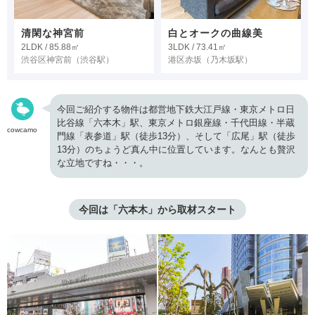
清閑な神宮前
白とオークの曲線美
2LDK / 85.88㎡
3LDK / 73.41㎡
渋谷区神宮前
（渋谷駅）
港区赤坂
（乃木坂駅）
今回ご紹介する物件は都営地下鉄大江戸線・東京メトロ日
比谷線「六本木」駅、東京メトロ銀座線・千代田線・半蔵
cowcamo
門線「表参道」駅（徒歩13分）、そして「広尾」駅（徒歩
13分）のちょうど真ん中に位置しています。なんとも贅沢
な立地ですね・・・。
今回は「六本木」から取材スタート