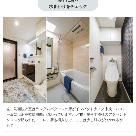
水まわりをチェック
左・
洗面脱衣室はランダムパターンの床がインパクト大！／
中央・
バスル
ームには浴室乾燥機能が備わっています。／
右・
幾何学模様のアクセント
クロスが貼られたトイレ。床も柄入りで、ここは少し好みが分かれるか
も？