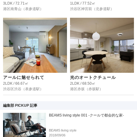
3LDK / 72.71㎡
1LDK / 77.52㎡
港区南青山
（表参道駅）
渋谷区神宮前
（北参道駅）
アールに魅せられて
光のオートクチュール
2LDK / 66.67㎡
2LDK / 68.50㎡
渋谷区渋谷
（表参道駅）
港区赤坂
（赤坂駅）
編集部 PICKUP 記事
BEAMS living style 001 -クールで都会的な家-
BEAMS living style
2018/09/06