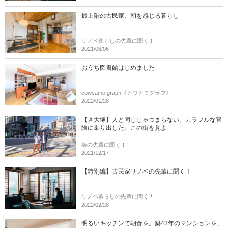
最上階の古民家、和を感じる暮らし
リノベ暮らしの先輩に聞く！
2021/08/06
おうち図書館はじめました
cowcamo graph《カウカモグラフ》
2022/01/28
【＃大塚】人と同じじゃつまらない。カラフルな冒
険に乗り出した、この街を見よ
街の先輩に聞く！
2021/12/17
【特別編】古民家リノベの先輩に聞く！
リノベ暮らしの先輩に聞く！
2022/02/28
明るいキッチンで朝食を。築43年のマンションを、