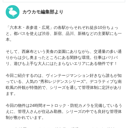
カウカモ編集部より
「六本木・表参道・広尾」の各駅からそれぞれ徒歩10分ちょっ
と。都バスを使えば渋谷、新宿、品川、新橋などの主要駅にも一
本。
そして、西麻布という美食の楽園にありながら、交通量の多い通
りからは少し奥まったところにある閑静な環境。仕事はバリバ
リ、遊びも上手な大人にはたまらないエリアにある物件です！
今回ご紹介するのは、ヴィンテージマンション好きなら誰もが知
っている、人気の “秀和レジデンスシリーズ”。デコラティブな南
欧風の外観が特徴的で、シリーズを通して管理体制に定評があり
ます。
今回の物件は24時間オートロック・防犯カメラを完備しているう
えに、管理人さんが住込み勤務。シリーズの中でも良好な管理体
制が敷かれています。