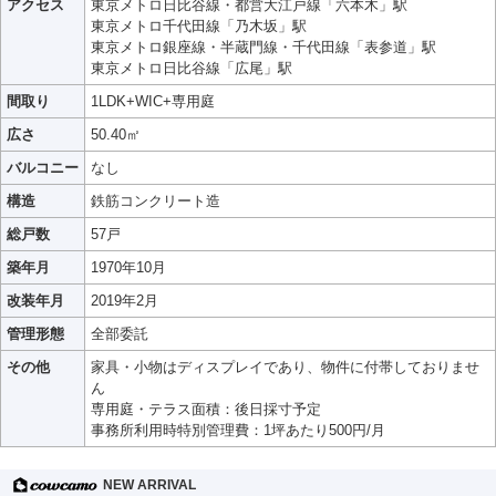
アクセス
東京メトロ日比谷線・都営大江戸線「六本木」駅
東京メトロ千代田線「乃木坂」駅
東京メトロ銀座線・半蔵門線・千代田線「表参道」駅
東京メトロ日比谷線「広尾」駅
間取り
1LDK+WIC+専用庭
広さ
50.40㎡
バルコニー
なし
構造
鉄筋コンクリート造
総戸数
57戸
築年月
1970年10月
改装年月
2019年2月
管理形態
全部委託
その他
家具・小物はディスプレイであり、物件に付帯しておりませ
ん
専用庭・テラス面積：後日採寸予定
事務所利用時特別管理費：1坪あたり500円/月
NEW ARRIVAL