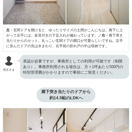
左・
玄関ドアを開けると、ゆったりサイズの土間がこんにちは。廊下に上
がって左手には、姿見付きの下足入れが備わっています。／
右・
廊下突き
当たりからのカット。丸っこい玄関ドアの開口が可愛らしいですね。左手
に並んだドアの先は水まわり、右手前の折れ戸の中は収納です。
承認が必要ですが、事務所としての利用が可能です（制限
あり）。事務所利用される場合は、月々1坪あたり500円の
売主さま
特別管理費がかかりますので事前にご留意ください。
廊下突き当たりのドアから

約14.5帖のLDKへ