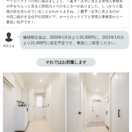
ートロックドアの先に進みましょう。／
左下・
左手に見える管理人事務室
の中をちらっと見ると防犯カメラのモニターがありました。しっかりと監
視の目を光らせていることがわかりますね。／
右下・
左手に見えるのが、
今回ご紹介する住戸の玄関ドア。オートロックドアと管理人事務室から一
番近い住戸です！
修繕積立金は、2020年1月分より18,300円に、2021年1月分
より21,400円に改定予定です。事前にご留意ください。
売主さま
それではお邪魔します