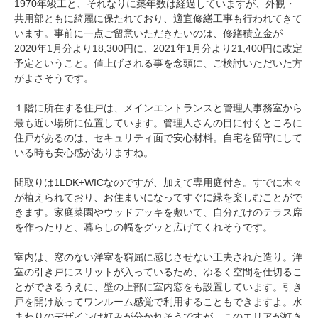
1970年竣工と、それなりに築年数は経過していますが、外観・
共用部ともに綺麗に保たれており、適宜修繕工事も行われてきて
います。事前に一点ご留意いただきたいのは、修繕積立金が
2020年1月分より18,300円に、2021年1月分より21,400円に改定
予定ということ。値上げされる事を念頭に、ご検討いただいた方
がよさそうです。
１階に所在する住戸は、メインエントランスと管理人事務室から
最も近い場所に位置しています。管理人さんの目に付くところに
住戸があるのは、セキュリティ面で安心材料。自宅を留守にして
いる時も安心感がありますね。
間取りは1LDK+WICなのですが、加えて専用庭付き。すでに木々
が植えられており、お住まいになってすぐに緑を楽しむことがで
きます。家庭菜園やウッドデッキを敷いて、自分だけのテラス席
を作ったりと、暮らしの幅をグッと広げてくれそうです。
室内は、窓のない洋室を窮屈に感じさせない工夫された造り。洋
室の引き戸にスリットが入っているため、ゆるく空間を仕切るこ
とができるうえに、壁の上部に室内窓をも設置しています。引き
戸を開け放ってワンルーム感覚で利用することもできますよ。水
まわりのデザインは好みが分かれそうですが、このエリアが好き