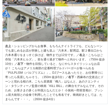
左上・
ショッピングからお食事、もちろんナイトライフも、どんなシーン
でも楽しめるお店が所狭しと建ち並ぶ「六本木」駅周辺。駅２番出口から
六本木通りをまっすぐ歩けば、物件までは12分です。／
右上・
こちらはご
存知「六本木ヒルズ」。前を通り過ぎて物件へと向かいます。（750m 徒歩
10分）／
左下・
物件を目指していると、なにやらスタイリッシュなお店
が！ こちらはアメリカ南部の定番料理プルドバーガーが食べられる
「PULPLISM（パルプリズム）」。DJブースもあったりと、お仕事帰りに
寄ったら長居しちゃそう。（350m 徒歩5分）／
右下・
西麻布の交差点にド
ーンと現れる桜の木。こちら居酒屋「権八」はなんと、あのクエンティ
ン・タランティーノ監督の映画「KILL BILL」の舞台モデルなんです。その
ため、お客さまの多くが外国人なんだとか！ 小泉純一郎前首相が、ブッシ
ュ前大統領との会食で利用したことでも有名です。映画好きとしては、た
まらんです・・・。（260m 徒歩4分）