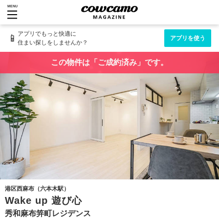
MENU
アプリでもっと快適に
📱
アプリを使う
住まい探しをしませんか？
この物件は「ご成約済み」です。
港区西麻布（六本木駅）
Wake up 遊び心
秀和麻布笄町レジデンス