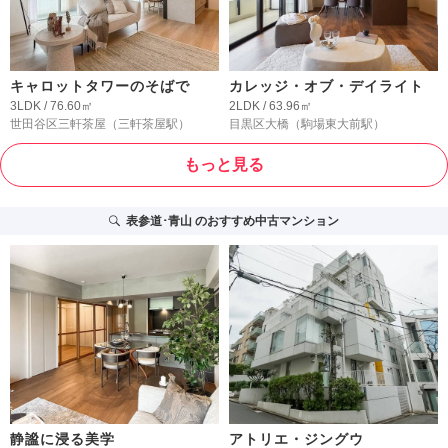
キャロットタワーのそばで
カレッジ・オブ・デイライト
3LDK / 76.60㎡
2LDK / 63.96㎡
世田谷区三軒茶屋
（三軒茶屋駅）
目黒区大橋
（駒場東大前駅）
もっと見る
表参道･青山
のおすすめ中古マンション
静謐に浸る美学
アトリエ・ジングウ