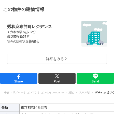
この物件の建物情報
秀和麻布笄町レジデンス
六本木駅 徒歩12分
築55年
57戸
物件の販売状況
販売待ち
詳細をみる
Share
Post
Send
中古・リノベーションマンションならcowcamo
港区
六本木駅
Wake up 遊び
住所
東京都港区西麻布