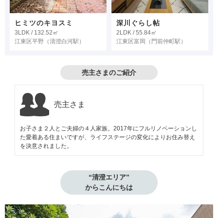
ヒミツのキヨスミ
深川ぐらし帖
3LDK / 132.52㎡
2LDK / 55.84㎡
江東区平野
（清澄白河駅）
江東区富岡
（門前仲町駅）
売主さまのご紹介
売主さま
お子さま２人とご夫婦の４人家族。2017年にフルリノベーションし
た愛着ある住まいですが、ライフステージの変化によりお住み替え
を決意されました。
“清澄エリア”

からこんにちは