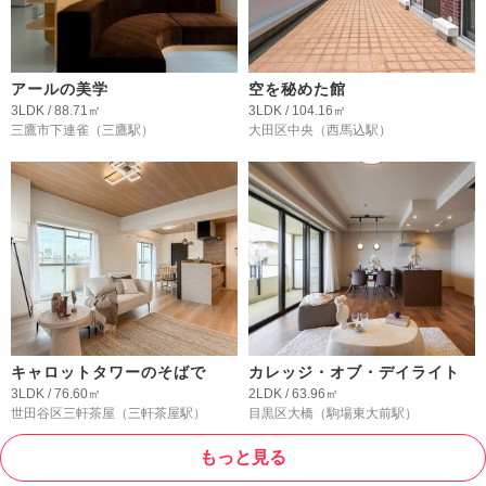
アールの美学
空を秘めた館
3LDK / 88.71㎡
3LDK / 104.16㎡
三鷹市下連雀
（三鷹駅）
大田区中央
（西馬込駅）
キャロットタワーのそばで
カレッジ・オブ・デイライト
3LDK / 76.60㎡
2LDK / 63.96㎡
世田谷区三軒茶屋
（三軒茶屋駅）
目黒区大橋
（駒場東大前駅）
もっと見る