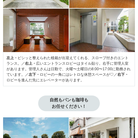
左上・
ピシッと整えられた植栽が出迎えてくれる、スロープ付きのエント
ランス。／
右上・
広いエントランスロビーはタイル貼り。右手に管理人室
があります。管理人さんは日勤で、火曜〜土曜日の8:00〜17:00に勤務され
ています。／
左下・
ロビーの一角にはレトロな休憩スペースが♡／
右下・
ロビーを進んだ先にエレベーターがあります。
自然もパンも珈琲も

お任せください！