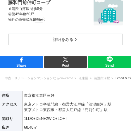
藤和門前仲町コープ
清澄白河駅 徒歩5分
築45年
60戸
物件の販売状況
販売待ち
詳細をみる
Share
Post
Send
中古・リノベーションマンションならcowcamo
江東区
清澄白河駅
Bread & Co
住所
東京都江東区三好
アクセス
東京メトロ半蔵門線・都営大江戸線「清澄白河」駅
東京メトロ東西線・都営大江戸線「門前仲町」駅
間取り
1LDK+DEN+2WIC+LOFT
広さ
68.48㎡