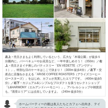
左上・
売主さまもよく利用しているという、広大な「木場公園」が徒歩５
分圏内に。バーベキューやお花見など、一年中楽しめそう！（350m）／
右
上・
売主さまイチ推しのパティスリー「EN VEDETTE（アンヴデッ
ト）」。特別な日のケーキはここで決まり！（300m 徒歩4分）／
左下・
交
差点に店舗をかまえる「ARiSE COFFEE ROASTERS（アライズコーヒー
ロースターズ）」をはじめ、カフェが充実したエリアです。（400m 徒歩5
分）／
右下・
カジュアル&シンプルなプロダクトを扱うセレクトショップ
「L&HARMONY（エルアンドハーモニー）」。アパレルショップや雑貨店
も、“清澄エリア” には点在していますよ。（240m 徒歩3分）
ホームパーティーの後は友人たちとカフェへ出向き、テイ