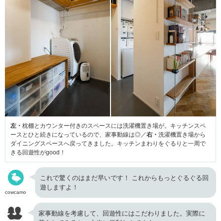
左・
枕棚とカウンター付きのスペースには洗濯機置き場が。キッチンスペ
ースとひと続きになっているので、家事動線は◎／
右・
洗濯機置き場から
ダイニングスペースへ戻ってきました。キッチンまわりをぐるりと一周で
きる回遊性がgood！
これで驚くのはまだ早いです！ これからもっとぐるぐる回
遊しますよ！
cowcamo
家事動線を考慮して、回遊性にはこだわりました。実際に