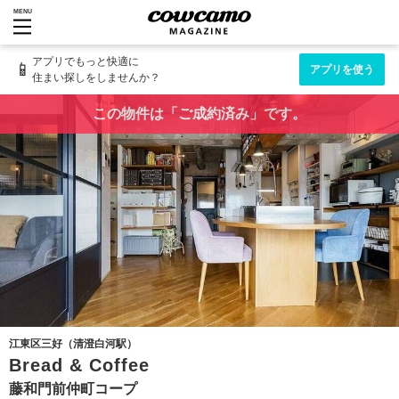
MENU
アプリでもっと快適に
📱
アプリを使う
住まい探しをしませんか？
この物件は「ご成約済み」です。
江東区三好（清澄白河駅）
Bread & Coffee
藤和門前仲町コープ