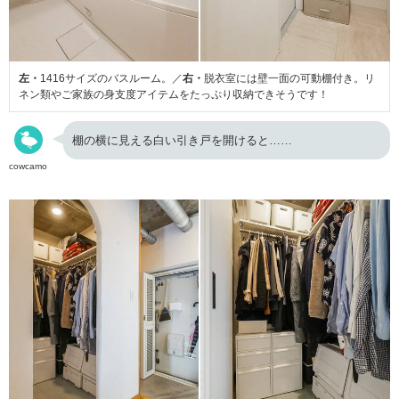
左・
1416サイズのバスルーム。／
右・
脱衣室には壁一面の可動棚付き。リ
ネン類やご家族の身支度アイテムをたっぷり収納できそうです！
棚の横に見える白い引き戸を開けると……
cowcamo