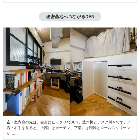
秘密基地へつながるDEN
左・
室内窓の先は、書斎にピッタリなDEN。造作棚とデスク付きです。／
右・
右手を見ると、上部にはカーテン、下部には階段とロールスクリーン
が……