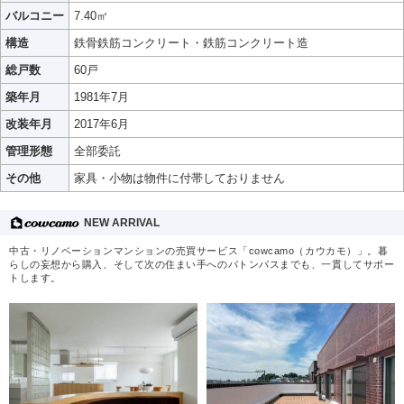
バルコニー
7.40㎡
構造
鉄骨鉄筋コンクリート・鉄筋コンクリート造
総戸数
60戸
築年月
1981年7月
改装年月
2017年6月
管理形態
全部委託
その他
家具・小物は物件に付帯しておりません
NEW ARRIVAL
中古・リノベーションマンションの売買サービス「cowcamo（カウカモ）」。暮
らしの妄想から購入、そして次の住まい手へのバトンパスまでも、一貫してサポー
トします。