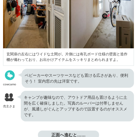
玄関扉の左右にはワイドな土間が。片側には有孔ボード仕様の壁面と造作
棚が備わっており、お出かけアイテムをスッキリまとめられますよ。
ベビーカーやスーツケースなども置ける広さがあり、便利
そう！ 室内窓の先は洋室です。
cowcamo
キャンプが趣味なので、アウトドア用品も置けるように土
間を広く確保しました。写真のルーバーは付帯しません
売主さま
が、風通しがぐんとアップするので設置するのがオススメ
です。
正面へ進むと……