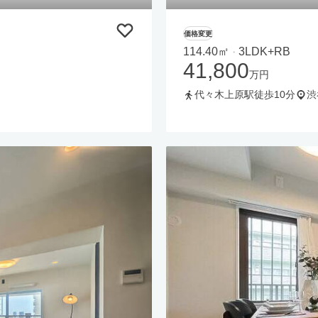
価格変更
114.40㎡
3LDK+RB
・
41,800
万円
代々木上原駅徒歩10分
渋