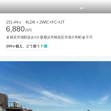
151.44㎡
4LDK＋2WIC+FC+UT
・
6,880
万円
鶴見市場駅徒歩2分
横浜市鶴見区市場大和町
不可
200㎡超え、どう使う？