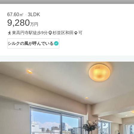
67.60㎡
3LDK
・
9,280
万円
東高円寺駅徒歩9分
杉並区和田
可
シルクの風が呼んでいる