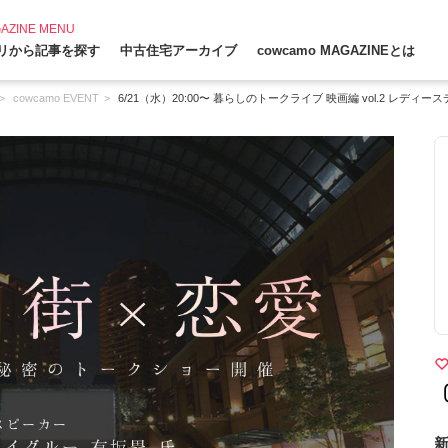
AZINE MENU
リから記事を探す
中古住宅アーカイブ
cowcamo MAGAZINEとは
cowcamo EVENT
6/21（水）20:00〜 暮らしのトークライブ 映画編 vol.2 レディー
新