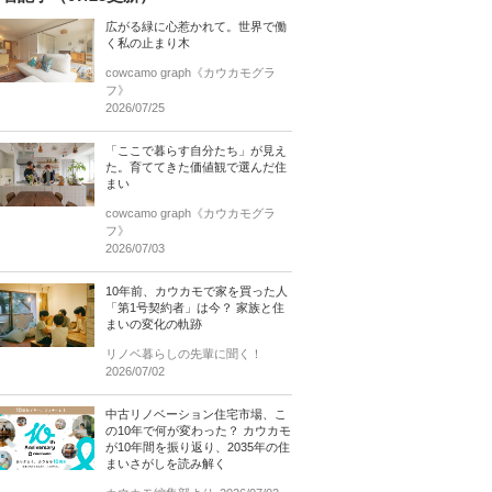
広がる緑に心惹かれて。世界で働
く私の止まり木
cowcamo graph《カウカモグラ
フ》
2026/07/25
「ここで暮らす自分たち」が見え
た。育ててきた価値観で選んだ住
まい
cowcamo graph《カウカモグラ
フ》
2026/07/03
10年前、カウカモで家を買った人
「第1号契約者」は今？ 家族と住
まいの変化の軌跡
リノベ暮らしの先輩に聞く！
2026/07/02
中古リノベーション住宅市場、こ
の10年で何が変わった？ カウカモ
が10年間を振り返り、2035年の住
まいさがしを読み解く