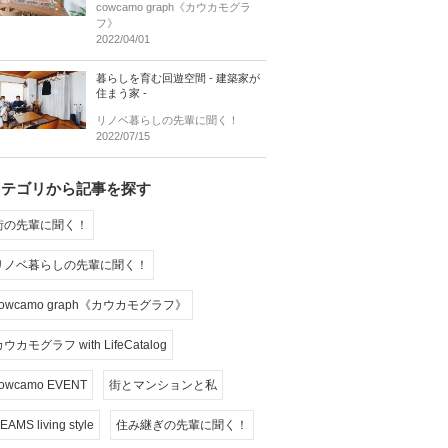
cowcamo graph《カウカモグラ
フ》
2022/04/01
暮らしを育む回遊空間 - 建築家が
住まう家 -
リノベ暮らしの先輩に聞く！
2022/07/15
カテゴリから記事を探す
街の先輩に聞く！
リノベ暮らしの先輩に聞く！
cowcamo graph《カウカモグラフ》
ウカモグラフ with LifeCatalog
owcamo EVENT
街とマンションと私
EAMS living style
住み継ぎの先輩に聞く！