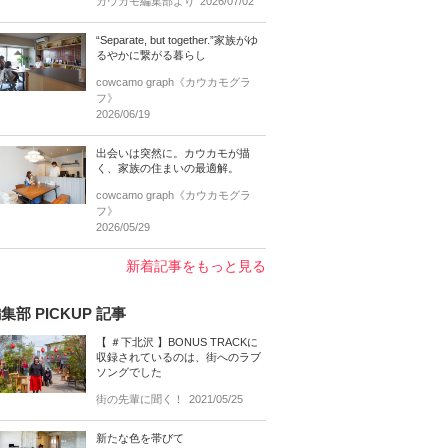
カウカモ編集部より
2026/07/02
“Separate, but together.”家族がゆ
るやかに繋がる暮らし
cowcamo graph《カウカモグラ
フ》
2026/06/19
出会いは突然に。カウカモが描
く、家族の住まいの最適解。
cowcamo graph《カウカモグラ
フ》
2026/05/29
新着記事をもっと見る
集部 PICKUP 記事
【 ＃下北沢 】BONUS TRACKに
収録されているのは、街へのラブ
ソングでした
街の先輩に聞く！
2021/05/25
新たな色を帯びて