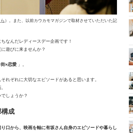
ちら
）。また、以前カウカモマガジンで取材させていただいた記
にちなんだレディースデー企画です！
夜に遊びに来ませんか？
×街×恋愛
」。
んそれぞれに大切なエピソードがあると思います。
画。
いでしょうか？
部構成
切り口から、映画を軸に有坂さん自身のエピソードや暮らし