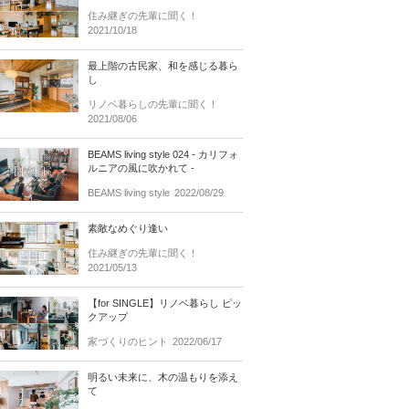
住み継ぎの先輩に聞く！
2021/10/18
最上階の古民家、和を感じる暮ら
し
リノベ暮らしの先輩に聞く！
2021/08/06
BEAMS living style 024 - カリフォ
ルニアの風に吹かれて -
BEAMS living style
2022/08/29
素敵なめぐり逢い
住み継ぎの先輩に聞く！
2021/05/13
【for SINGLE】リノベ暮らし ピッ
クアップ
家づくりのヒント
2022/06/17
明るい未来に、木の温もりを添え
て