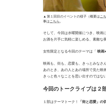
第１回目のイベントの様子（概要は
こ
事は
こちら
。
そして、今回は水曜開催につき、映画
お酒を片手に気軽に楽しめる、素敵な
女性限定となる今回のテーマは「
映画
映画も、街も、恋愛も、きっとみなさ
あのとき、あの人とあの場所で見た映
きっと色々なことを思い出すのではな
今回のトークライブは２
１部はテーマトーク！
「街と恋愛」の