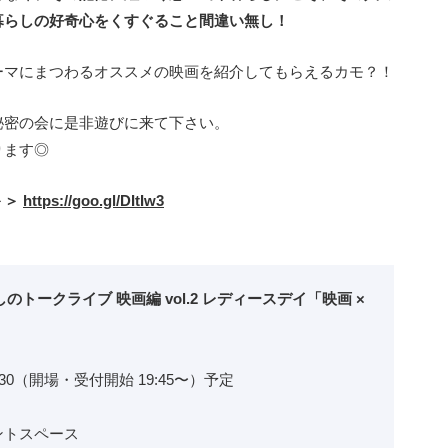
暮らしの好奇心をくすぐること間違い無し！
ーマにまつわるオススメの映画を紹介してもらえるカモ？！
秘密の会に是非遊びに来て下さい。
ります◎
＞＞
https://goo.gl/DItIw3
。
らしのトークライブ 映画編 vol.2 レディースデイ「映画 ×
21:30（開場・受付開始 19:45〜）予定
ントスペース