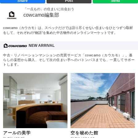
Share
Post
Send
「一点もの」の住まいに出会おう
cowcamo編集部
cowcamo（カウカモ）は、スペックだけでは語り尽くせない住まいをひとつずつ取材
をして、それぞれの“物語”を集めた中古物件のオンラインマーケットです。
NEW ARRIVAL
中古・リノベーションマンションの売買サービス「cowcamo（カウカモ）」。暮
らしの妄想から購入、そして次の住まい手へのバトンパスまでも、一貫してサポー
トします。
アールの美学
空を秘めた館