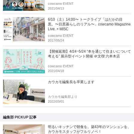
cowcamo EVENT
2021/04/13
6/10（土）14:00〜 トークライブ「はだかの目
黒。〜目黒暮らしのリアル〜」cowcamo Magazine
Live. × MISC
cowcamo EVENT
2017/05/24
【開催延期】4/24~5/24 “本を通じて住まいについて
考える” 展示型イベント開催 ＠文喫 六本木店
cowcamo EVENT
2021/04/18
カウカモ編集長を卒業します
カウカモ編集部より
2022/03/01
編集部 PICKUP 記事
明るいキッチンで朝食を。築43年のマンションを、
カウカモスタッフがフルリノベ！