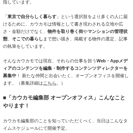
指しています。
「
東京で自分らしく暮らす
」という選択肢をより多くの人に届
けるために、カウカモは情報として書き現わされる立地や広
さ・金額だけでなく、
物件を取り巻く街
や
マンションの管理状
態
、
そこでの暮らし
まで想い描き、掲載する物件の選定、記事
の執筆をしています。
そんなカウカモでは現在、それらの仕事を担う
Web・Appメデ
ィアのコンテンツを編集・制作するコンテンツディレクターを
募集中
！ 新たな仲間と出会いたく、オープンオフィスを開催し
ます。（募集詳細は
こちら
。）
■「カウカモ編集部 オープンオフィス」こんなこと
やります！
カウカモ編集部のことを知っていただくべく、当日はこんなタ
イムスケジュールにて開催予定。