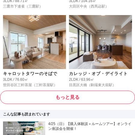
3LDK / 88.71㎡
3LDK / 104.16㎡
三鷹市下連雀
（三鷹駅）
大田区中央
（西馬込駅）
キャロットタワーのそばで
カレッジ・オブ・デイライト
3LDK / 76.60㎡
2LDK / 63.96㎡
世田谷区三軒茶屋
（三軒茶屋駅）
目黒区大橋
（駒場東大前駅）
もっと見る
こんな記事も読まれています
4/25（日）【購入体験談＋ルームツアー】オンライ
ン座談会を開催！