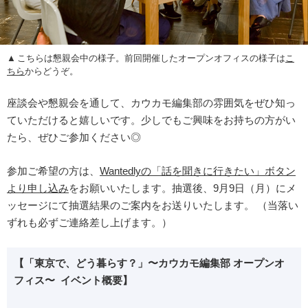
こちらは懇親会中の様子。前回開催したオープンオフィスの様子は
こ
ちら
からどうぞ。
座談会や懇親会を通して、カウカモ編集部の雰囲気をぜひ知っ
ていただけると嬉しいです。少しでもご興味をお持ちの方がい
たら、ぜひご参加ください◎
参加ご希望の方は、
Wantedlyの「話を聞きに行きたい」ボタン
より申し込み
をお願いいたします。抽選後、9月9日（月）にメ
ッセージにて抽選結果のご案内をお送りいたします。 （当落い
ずれも必ずご連絡差し上げます。）
【「東京で、どう暮らす？」〜カウカモ編集部 オープンオ
フィス〜 イベント概要】