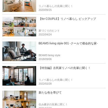
リノベ暮らしの先輩に聞く！
2020/09/15
【for COUPLE】リノベ暮らし ピックアップ
家づくりのヒント
2022/04/24
BEAMS living style 001 -クールで都会的な家-
BEAMS living style
2018/09/06
【特別編】古民家リノベの先輩に聞く！
リノベ暮らしの先輩に聞く！
2022/02/28
新たな色を帯びて
住み継ぎの先輩に聞く！