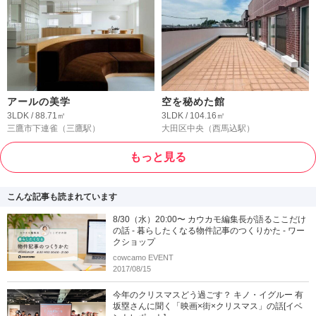
アールの美学
空を秘めた館
3LDK / 88.71㎡
3LDK / 104.16㎡
三鷹市下連雀
（三鷹駅）
大田区中央
（西馬込駅）
もっと見る
こんな記事も読まれています
8/30（水）20:00〜 カウカモ編集長が語るここだけ
の話 - 暮らしたくなる物件記事のつくりかた - ワー
クショップ
cowcamo EVENT
2017/08/15
今年のクリスマスどう過ごす？ キノ・イグルー 有
坂塁さんに聞く「映画×街×クリスマス」の話[イベ