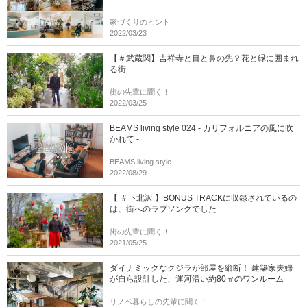
家づくりのヒント
2022/03/23
【＃武蔵関】吉祥寺と目と鼻の先？花と緑に囲まれ
る街
街の先輩に聞く！
2022/03/25
BEAMS living style 024 - カリフォルニアの風に吹
かれて -
BEAMS living style
2022/08/29
【 ＃下北沢 】BONUS TRACKに収録されているの
は、街へのラブソングでした
街の先輩に聞く！
2021/05/25
ダイナミックなクジラが部屋を縦断！ 建築家夫婦
が自ら設計した、運河沿い約80㎡のワンルーム
リノベ暮らしの先輩に聞く！