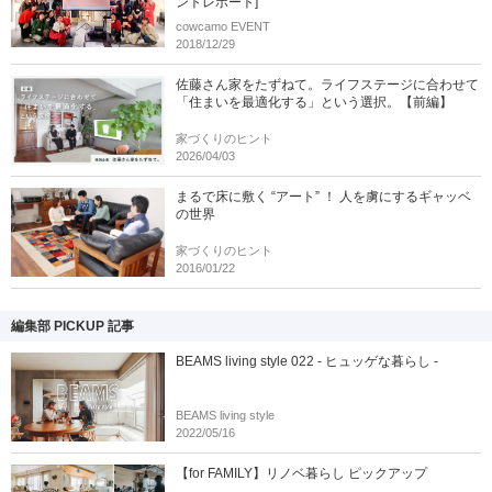
ントレポート]
cowcamo EVENT
2018/12/29
佐藤さん家をたずねて。ライフステージに合わせて
「住まいを最適化する」という選択。【前編】
家づくりのヒント
2026/04/03
まるで床に敷く “アート” ！ 人を虜にするギャッベ
の世界
家づくりのヒント
2016/01/22
編集部 PICKUP 記事
BEAMS living style 022 - ヒュッゲな暮らし -
BEAMS living style
2022/05/16
【for FAMILY】リノベ暮らし ピックアップ