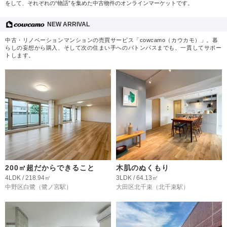
をして、それぞれの“物語”を集めた中古物件のオンラインマーケットです。
NEW ARRIVAL
中古・リノベーションマンションの売買サービス「cowcamo（カウカモ）」。暮
らしの妄想から購入、そして次の住まい手へのバトンパスまでも、一貫してサポー
トします。
200㎡超だからできること
木肌のぬくもり
4LDK / 218.94㎡
3LDK / 64.13㎡
中野区白鷺
（鷺ノ宮駅）
大田区北千束
（北千束駅）