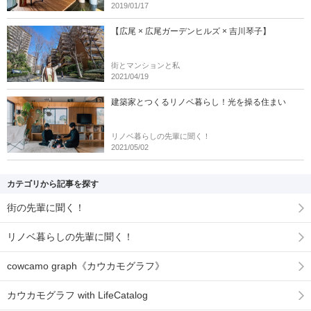
2019/01/17
【広尾 × 広尾ガーデンヒルズ × 吉川琴子】
街とマンションと私
2021/04/19
建築家とつくるリノベ暮らし！光を操る住まい
リノベ暮らしの先輩に聞く！
2021/05/02
カテゴリから記事を探す
街の先輩に聞く！
リノベ暮らしの先輩に聞く！
cowcamo graph《カウカモグラフ》
カウカモグラフ with LifeCatalog