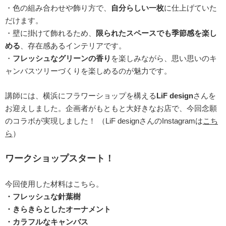
・色の組み合わせや飾り方で、
自分らしい一枚
に仕上げていた
だけます。
・壁に掛けて飾れるため、
限られたスペースでも季節感を楽し
める
、存在感あるインテリアです。
・
フレッシュなグリーンの香り
を楽しみながら、思い思いのキ
ャンバスツリーづくりを楽しめるのが魅力です。
講師には、横浜にフラワーショップを構える
LiF design
さんを
お迎えしました。企画者がもともと大好きなお店で、今回念願
のコラボが実現しました！ （LiF designさんのInstagramは
こち
ら
）
ワークショップスタート！
今回使用した材料はこちら。
・フレッシュな針葉樹
・きらきらとしたオーナメント
・カラフルなキャンバス