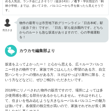
める人気店。ランチ会によさそう♡（徒歩14分）／
右下・
学区指定の「駒
林小学校」までは、歩いて２分。バルコニーから手を振ったら見えそうで
す。
物件の最寄りは市営地下鉄グリーンライン「日吉本町」駅
（徒歩７分）ですが、「日吉」駅も徒歩圏内です。どちら
売主さま
からのルートも急な坂道がありますので、心の準備運動
を！
カウカモ編集部より
坂道を上ってよかったー！ と心から思える、広々ルーフバルコ
ニー付きの物件です。家族で外ごはんしたい野望のある方、自立
型ハンモックへの憧れがある方、ヨガはやっぱり屋外に限る、と
いう方などなどに、ぜひご検討いただきたいです。
2018年にリノベされた物件の販売ですので、場所によっては多
少使用感を感じる部分があるかもしれません。それはそれとし
て、住まいを包み込むような大きなルーバル＆バルコニーの魅力
は強いです。各個室の独立性が高いので、家族それぞれが長く満
足しながら暮らせそう。