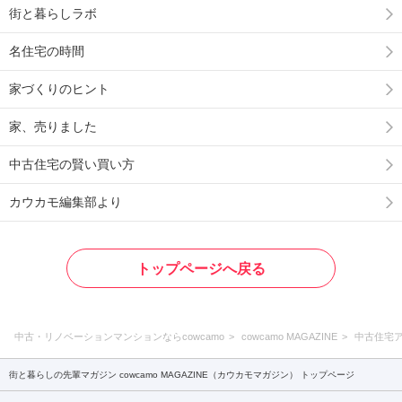
街と暮らしラボ
名住宅の時間
家づくりのヒント
家、売りました
中古住宅の賢い買い方
カウカモ編集部より
トップページへ戻る
中古・リノベーションマンションならcowcamo
cowcamo MAGAZINE
中古住宅
街と暮らしの先輩マガジン cowcamo MAGAZINE（カウカモマガジン） トップページ