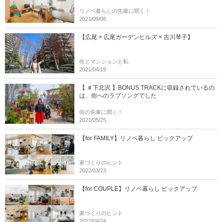
リノベ暮らしの先輩に聞く！
2021/09/08
【広尾 × 広尾ガーデンヒルズ × 吉川琴子】
街とマンションと私
2021/04/19
【 ＃下北沢 】BONUS TRACKに収録されているの
は、街へのラブソングでした
街の先輩に聞く！
2021/05/25
【for FAMILY】リノベ暮らし ピックアップ
家づくりのヒント
2022/03/23
【for COUPLE】リノベ暮らし ピックアップ
家づくりのヒント
2022/04/24