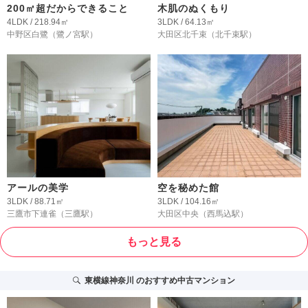
200㎡超だからできること
木肌のぬくもり
4LDK / 218.94㎡
3LDK / 64.13㎡
中野区白鷺
（鷺ノ宮駅）
大田区北千束
（北千束駅）
アールの美学
空を秘めた館
3LDK / 88.71㎡
3LDK / 104.16㎡
三鷹市下連雀
（三鷹駅）
大田区中央
（西馬込駅）
もっと見る
東横線神奈川
のおすすめ中古マンション