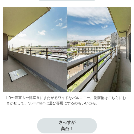
LD〜洋室Ａ〜洋室Ｂにまたがるワイドなバルコニー。洗濯物はこちらにお
まかせして、“ルーバル” は遊び専用にするのもいいカモ。
さっすが

高台！