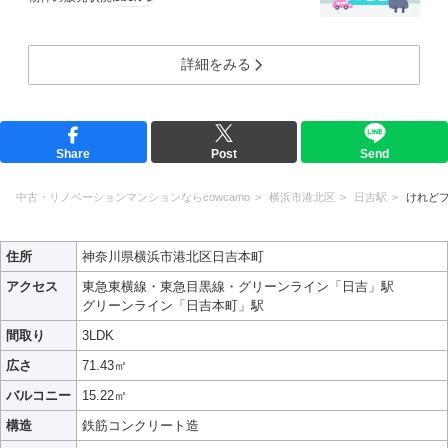
詳細をみる
Share
Post
Send
中古・リノベーションマンションならcowcamo
横浜市港北区
日吉駅
けれど
住所
神奈川県横浜市港北区日吉本町
アクセス
東急東横線・東急目黒線・グリーンライン「日吉」駅
グリーンライン「日吉本町」駅
間取り
3LDK
広さ
71.43㎡
バルコニー
15.22㎡
構造
鉄筋コンクリート造