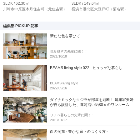
3LDK / 62.30㎡
3LDK / 149.64㎡
川崎市中原区木月住吉町
（元住吉駅）
横浜市港北区大豆戸町
（菊名駅）
編集部 PICKUP 記事
新たな色を帯びて
住み継ぎの先輩に聞く！
2021/10/18
BEAMS living style 022 - ヒュッゲな暮らし -
BEAMS living style
2022/05/16
ダイナミックなクジラが部屋を縦断！ 建築家夫婦
が自ら設計した、運河沿い約80㎡のワンルーム
リノベ暮らしの先輩に聞く！
2019/01/17
白の洞窟 - 豊かな廊下のつくり方 -