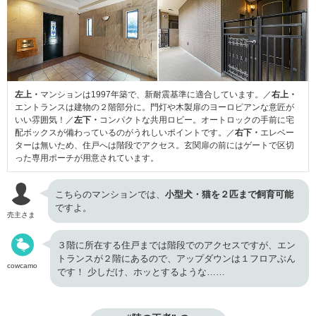
左上・
マンションは1997年築で、新耐震基準に適合しています。／
右上・
エントランスは建物の２階部分に。門灯や木製扉のヨーロピアンな意匠が
いい雰囲気！／
左下・
コンパクトな共用ロビー。オートロックの手前に宅
配ボックスが備わっているのがうれしいポイントです。／
右下・
エレベー
ターは無いため、住戸へは階段でアクセス。玄関扉の前にはゲートで区切
った専用ポーチが用意されています。
こちらのマンションでは、
小型犬・猫を２匹まで飼育可能
ですよ。
売主さま
３階に所在する住戸までは階段でのアクセスですが、エン
トランスが２階にあるので、アップダウンは１フロアぶん
cowcamo
です！ 少しだけ、ホッとするような……