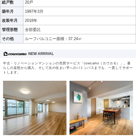
総戸数
20戸
築年月
1997年3月
改装年月
2018年
管理形態
全部委託
その他
ルーフバルコニー面積：37.24㎡
NEW ARRIVAL
中古・リノベーションマンションの売買サービス「cowcamo（カウカモ）」。暮
らしの妄想から購入、そして次の住まい手へのバトンパスまでも、一貫してサポー
トします。