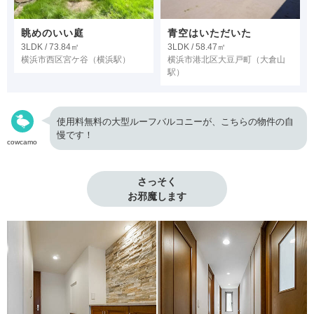
眺めのいい庭
青空はいただいた
3LDK / 73.84㎡
3LDK / 58.47㎡
横浜市西区宮ケ谷
（横浜駅）
横浜市港北区大豆戸町
（大倉山
駅）
使用料無料の大型ルーフバルコニーが、こちらの物件の自
慢です！
cowcamo
さっそく

お邪魔します