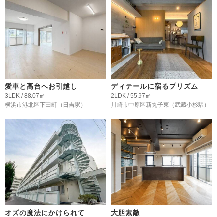
愛車と高台へお引越し
ディテールに宿るプリズム
3LDK / 88.07㎡
2LDK / 55.97㎡
横浜市港北区下田町
（日吉駅）
川崎市中原区新丸子東
（武蔵小杉駅）
オズの魔法にかけられて
大胆素敵