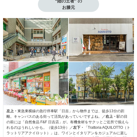
“陸の王者” の

お膝元
左上・
東急東横線の急行停車駅「日吉」から物件までは、徒歩13分の距
離。キャンパスのある街って活気があっていいですよね。／
右上・
駅の目
の前には「自然食品 F&F 日吉店」が。有機食材をサクッとご近所で揃えら
れるのはうれしいかも。（徒歩13分）／
左下・
「Trattoria AQUILOTTO（ト
ラットリアアクイロット）」は、ワインとイタリアンをカジュアルに楽し