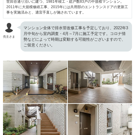
世田谷通り沿いに建つ、1981年竣工・総戸数83戸の中規模マンション。
2011年に大規模修繕工事、2015年には共用部のエントランスドアの更新工
事を実施済みと、適宜手直しが施されています。
マンション全体で排水管改修工事を予定しており、2022年3
月中旬から室内調査・4月～7月に施工予定です。コロナ情
売主さま
勢などによって時期は変動する可能性がございますので、
ご留意ください。