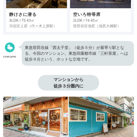
静けさに潜る
空いろ特等席
3LDK / 75.43㎡
2LDK / 74.45㎡
渋谷区上原
（代々木上原駅）
世田谷区池尻
（池尻大橋駅）
東急世田谷線「西太子堂」（徒歩５分）が最寄り駅とな
る、今回のマンション。東急田園都市線「三軒茶屋」へは
cowcamo
徒歩９分という、ホットな立地です。
マンションから

徒歩３分圏内に