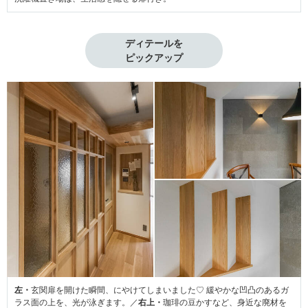
ディテールを

ピックアップ
左・
玄関扉を開けた瞬間、にやけてしまいました♡ 緩やかな凹凸のあるガ
ラス面の上を、光が泳ぎます。／
右上・
珈琲の豆かすなど、身近な廃材を