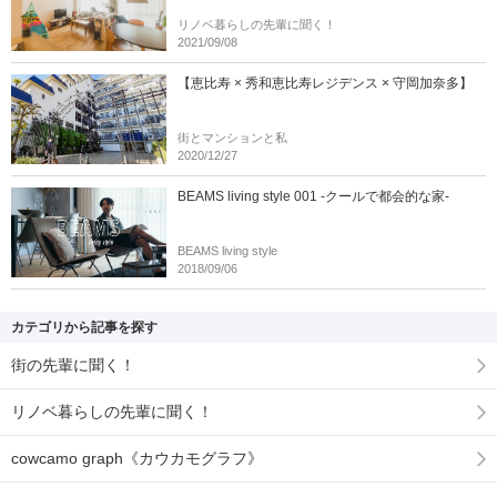
リノベ暮らしの先輩に聞く！
2021/09/08
【恵比寿 × 秀和恵比寿レジデンス × 守岡加奈多】
街とマンションと私
2020/12/27
BEAMS living style 001 -クールで都会的な家-
BEAMS living style
2018/09/06
カテゴリから記事を探す
街の先輩に聞く！
リノベ暮らしの先輩に聞く！
cowcamo graph《カウカモグラフ》