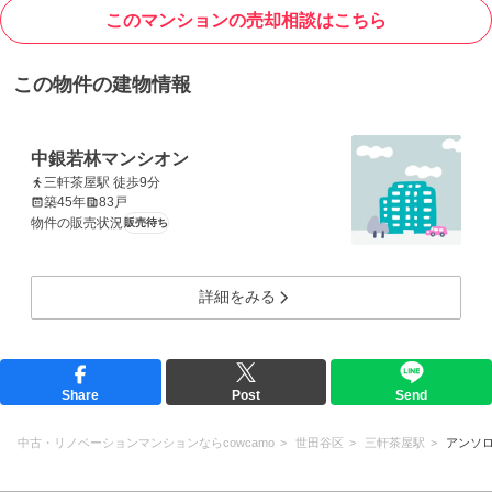
このマンションの売却相談はこちら
この物件の建物情報
中銀若林マンシオン
三軒茶屋駅 徒歩9分
築45年
83戸
物件の販売状況
販売待ち
詳細をみる
Share
Post
Send
中古・リノベーションマンションならcowcamo
世田谷区
三軒茶屋駅
アンソ