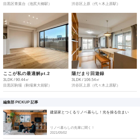
目黒区青葉台
（池尻大橋駅）
渋谷区上原
（代々木上原駅）
ここが私の最適解pt.2
陽だまり回遊録
3LDK / 90.44㎡
3LDK / 106.54㎡
目黒区駒場
（駒場東大前駅）
渋谷区上原
（代々木上原駅）
編集部 PICKUP 記事
建築家とつくるリノベ暮らし！光を操る住まい
リノベ暮らしの先輩に聞く！
2021/05/02