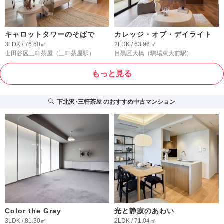
キャロットタワーのそばで
カレッジ・オブ・デイライト
3LDK / 76.60㎡
2LDK / 63.96㎡
世田谷区三軒茶屋
（三軒茶屋駅）
目黒区大橋
（駒場東大前駅）
もっと見る
下北沢･三軒茶屋
のおすすめ中古マンション
Color the Gray
光と静寂のあわい
3LDK / 81.30㎡
2LDK / 71.04㎡