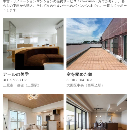
中古・リノベーションマンションの売買サービス「cowcamo（カウカモ）」。暮
らしの妄想から購入、そして次の住まい手へのバトンパスまでも、一貫してサポー
トします。
アールの美学
空を秘めた館
3LDK / 88.71㎡
3LDK / 104.16㎡
三鷹市下連雀
（三鷹駅）
大田区中央
（西馬込駅）