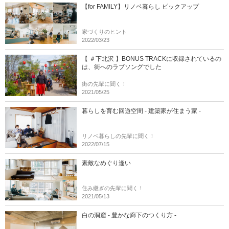
【for FAMILY】リノベ暮らし ピックアップ
家づくりのヒント
2022/03/23
【 ＃下北沢 】BONUS TRACKに収録されているの
は、街へのラブソングでした
街の先輩に聞く！
2021/05/25
暮らしを育む回遊空間 - 建築家が住まう家 -
リノベ暮らしの先輩に聞く！
2022/07/15
素敵なめぐり逢い
住み継ぎの先輩に聞く！
2021/05/13
白の洞窟 - 豊かな廊下のつくり方 -