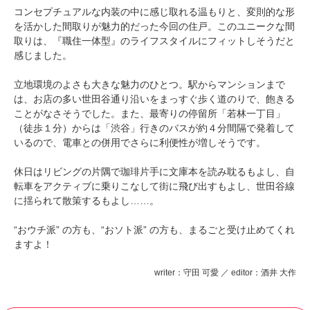
コンセプチュアルな内装の中に感じ取れる温もりと、変則的な形
を活かした間取りが魅力的だった今回の住戸。このユニークな間
取りは、『職住一体型』のライフスタイルにフィットしそうだと
感じました。
立地環境のよさも大きな魅力のひとつ。駅からマンションまで
は、お店の多い世田谷通り沿いをまっすぐ歩く道のりで、飽きる
ことがなさそうでした。また、最寄りの停留所「若林一丁目」
（徒歩１分）からは「渋谷」行きのバスが約４分間隔で発着して
いるので、電車との併用でさらに利便性が増しそうです。
休日はリビングの片隅で珈琲片手に文庫本を読み耽るもよし、自
転車をアクティブに乗りこなして街に飛び出すもよし、世田谷線
に揺られて散策するもよし……。
“おウチ派” の方も、“おソト派” の方も、まるごと受け止めてくれ
ますよ！
writer：守田 可愛 ／ editor：酒井 大作