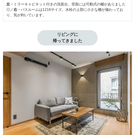
左・
ミラーキャビネット付きの洗面台。背面には可動式の棚がありました
◎／
右・
バスルームは1216サイズ。水栓の上部に小さな棚が備わってお
り、気が利いています。
リビングに

帰ってきました