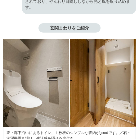
されており、やんわり目隠ししながら光と風を取り込めま
す。
玄関まわりをご紹介
左・
廊下沿いにあるトイレ。１枚板のシンプルな収納がgoodです。／
右・
洗濯機置き場は、生活感を隠せる扉付き。