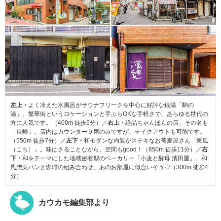
左上・
よく冷えた水風呂がサウナフリークを中心に好評な銭湯「駒の
湯」。繁華街というロケーションと手ぶらOKな手軽さで、あらゆる世代の
方に人気です。（400m 徒歩5分）／
右上・
絶品ちゃんぽんの店、その名も
「長崎」。店内はカウンター９席のみですが、テイクアウトも可能です。
（550m 徒歩7分）／
左下・
和モダンな内装がステキなお蕎麦屋さん「東風
（こち）」。味はさることながら、空間もgood！（850m 徒歩11分）／
右
下・
和をテーマにした地域密着型のベーカリー「小麦と酵母 濱田屋」。和
風惣菜パンと珈琲の組み合わせ、あのお部屋に似合いそう♡（300m 徒歩4
分）
カウカモ編集部より