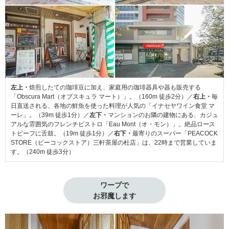
左上・
焙煎したての珈琲豆に加え、家庭用の珈琲器具や器も販売する
「Obscura Mart（オブスキュラ マート）」。（160m 徒歩2分）／
右上・
毎
日直送される、各地の鮮魚を使った料理が人気の「イナセヤワイン食堂 マ
ーレ」。（39m 徒歩1分）／
左下・
マンションのお隣の建物にある、カジュ
アルな雰囲気のフレンチビストロ「Eau Mont（オ・モン）」。絶品ロース
トビーフに舌鼓。（19m 徒歩1分）／
右下・
最寄りのスーパー「PEACOCK
STORE（ピーコックストア）三軒茶屋の杜店」は、22時まで営業していま
す。（240m 徒歩3分）
ワープで

お邪魔します