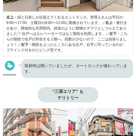
左上・
緑と日差しが出迎えてくれるエントランス。管理人さんは平日の
9:00〜17:00、土曜日の9:00〜12:00に勤務されています。／
右上・
奥行き
があり、開放的な共用部内。緑道のように植物がズラリとしつらえてあり
ました♡ 住戸へはエレベーターではなく階段を利用します。／
左下・
こち
らの階段で住戸が所在する２階へ。段数が少ないので、ここは頑張りまし
ょう！／
右下・
階段を上ったところにある住戸。右手に写っているのが、
ブラインド付きのリビング窓です。
取材時は開いていましたが、オートロックが備わっていま
す。
cowcamo
“三茶エリア” も

テリトリー