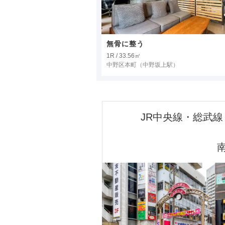
無骨に整う
1R / 33.56㎡
中野区本町
（中野坂上駅）
JR中央線・総武