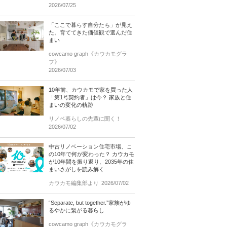
2026/07/25
「ここで暮らす自分たち」が見え
た。育ててきた価値観で選んだ住
まい
cowcamo graph《カウカモグラ
フ》
2026/07/03
10年前、カウカモで家を買った人
「第1号契約者」は今？ 家族と住
まいの変化の軌跡
リノベ暮らしの先輩に聞く！
2026/07/02
中古リノベーション住宅市場、こ
の10年で何が変わった？ カウカモ
が10年間を振り返り、2035年の住
まいさがしを読み解く
カウカモ編集部より
2026/07/02
“Separate, but together.”家族がゆ
るやかに繋がる暮らし
cowcamo graph《カウカモグラ