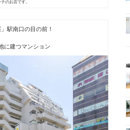
ンチのお店です。
窪」駅南口の目の前！
地に建つマンション
編