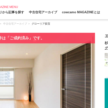
AZINE MENU
リから記事を探す
中古住宅アーカイブ
cowcamo MAGAZINEとは
中古住宅アーカイブ
グローリア荻窪
件は「ご成約済み」です。
杉
グ