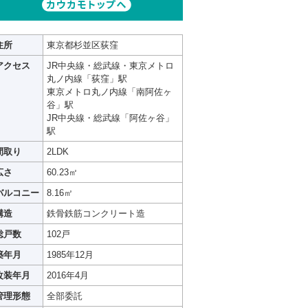
住所
東京都杉並区荻窪
アクセス
JR中央線・総武線・東京メトロ
丸ノ内線「荻窪」駅
東京メトロ丸ノ内線「南阿佐ヶ
谷」駅
JR中央線・総武線「阿佐ヶ谷」
駅
間取り
2LDK
広さ
60.23㎡
バルコニー
8.16㎡
構造
鉄骨鉄筋コンクリート造
総戸数
102戸
築年月
1985年12月
改装年月
2016年4月
管理形態
全部委託