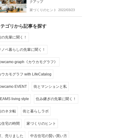
クアップ
家づくりのヒント
2022/03/23
カテゴリから記事を探す
街の先輩に聞く！
リノベ暮らしの先輩に聞く！
cowcamo graph《カウカモグラフ》
ウカモグラフ with LifeCatalog
owcamo EVENT
街とマンションと私
EAMS living style
住み継ぎの先輩に聞く！
街のネタ帖
街と暮らしラボ
名住宅の時間
家づくりのヒント
家、売りました
中古住宅の賢い買い方