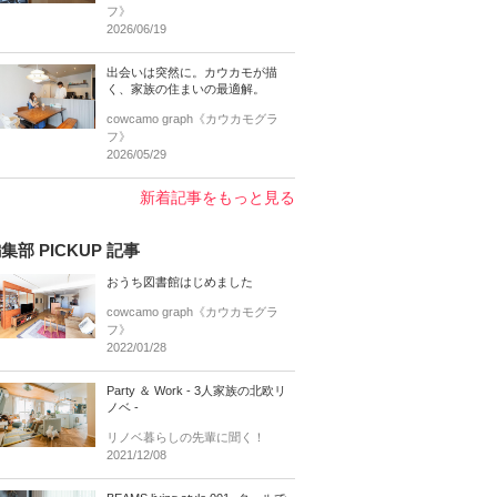
フ》
2026/06/19
出会いは突然に。カウカモが描
く、家族の住まいの最適解。
cowcamo graph《カウカモグラ
フ》
2026/05/29
新着記事をもっと見る
集部 PICKUP 記事
おうち図書館はじめました
cowcamo graph《カウカモグラ
フ》
2022/01/28
Party ＆ Work - 3人家族の北欧リ
ノベ -
リノベ暮らしの先輩に聞く！
2021/12/08