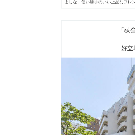
よしな、使い勝手のいい上品なフレ
「荻
好立