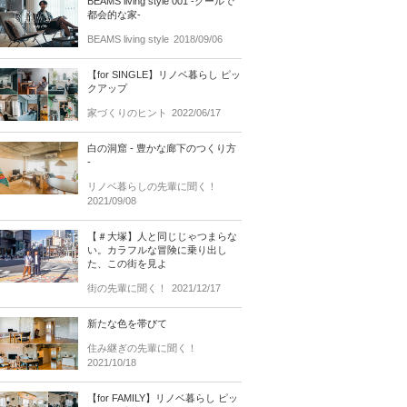
BEAMS living style 001 -クールで
都会的な家-
BEAMS living style
2018/09/06
【for SINGLE】リノベ暮らし ピッ
クアップ
家づくりのヒント
2022/06/17
白の洞窟 - 豊かな廊下のつくり方
-
リノベ暮らしの先輩に聞く！
2021/09/08
【＃大塚】人と同じじゃつまらな
い。カラフルな冒険に乗り出し
た、この街を見よ
街の先輩に聞く！
2021/12/17
新たな色を帯びて
住み継ぎの先輩に聞く！
2021/10/18
【for FAMILY】リノベ暮らし ピッ