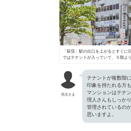
「荻窪」駅の出口を上がるとすぐに
ではテナントが入っていて、５階よ
テナントが複数階
印象を持たれる方
マンションはテナ
売主さま
理人さんもしっか
管理されているの
思いますよ。