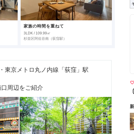
家族の時間を重ねて
3LDK / 109.99㎡
杉並区阿佐谷南
（荻窪駅）
線・東京メトロ丸ノ内線「荻窪」駅
南口周辺をご紹介
新