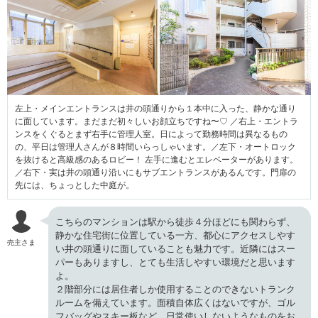
左上・メインエントランスは井の頭通りから１本中に入った、静かな通り
に面しています。まだまだ初々しいお顔立ちですね〜♡ ／右上・エントラ
ンスをくぐるとまず右手に管理人室。日によって勤務時間は異なるもの
の、平日は管理人さんが８時間いらっしゃいます。／左下・オートロック
を抜けると高級感のあるロビー！ 左手に進むとエレベーターがあります。
／右下・実は井の頭通り沿いにもサブエントランスがあるんです。門扉の
先には、ちょっとした中庭が。
こちらのマンションは駅から徒歩４分ほどにも関わらず、
静かな住宅街に位置している一方、都心にアクセスしやす
売主さま
い井の頭通りに面していることも魅力です。近隣にはスー
パーもありますし、とても生活しやすい環境だと思います
よ。
２階部分には居住者しか使用することのできないトランク
ルームを備えています。面積自体広くはないですが、ゴル
フバッグやスキー板など、日常使いしないようなものをお