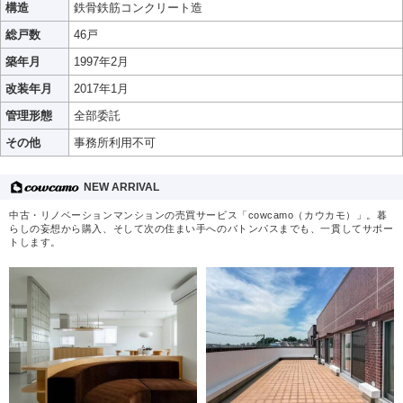
構造
鉄骨鉄筋コンクリート造
総戸数
46戸
築年月
1997年2月
改装年月
2017年1月
管理形態
全部委託
その他
事務所利用不可
NEW ARRIVAL
中古・リノベーションマンションの売買サービス「cowcamo（カウカモ）」。暮
らしの妄想から購入、そして次の住まい手へのバトンパスまでも、一貫してサポー
トします。