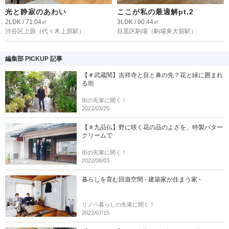
光と静寂のあわい
ここが私の最適解pt.2
2LDK / 71.04㎡
3LDK / 90.44㎡
渋谷区上原
（代々木上原駅）
目黒区駒場
（駒場東大前駅）
編集部 PICKUP 記事
【＃武蔵関】吉祥寺と目と鼻の先？花と緑に囲まれ
る街
街の先輩に聞く！
2022/03/25
【＃九品仏】野に咲く花の品のよさを、特製バター
クリームで
街の先輩に聞く！
2022/08/03
暮らしを育む回遊空間 - 建築家が住まう家 -
リノベ暮らしの先輩に聞く！
2022/07/15