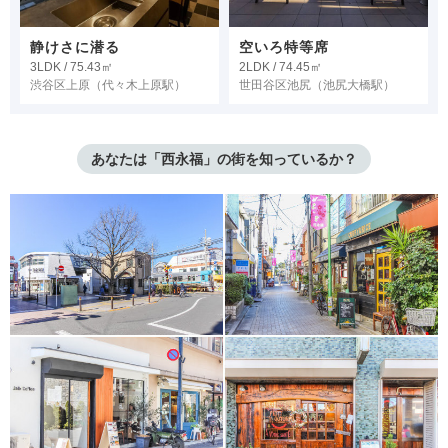
静けさに潜る
空いろ特等席
3LDK / 75.43㎡
2LDK / 74.45㎡
渋谷区上原
（代々木上原駅）
世田谷区池尻
（池尻大橋駅）
あなたは「西永福」の街を知っているか？