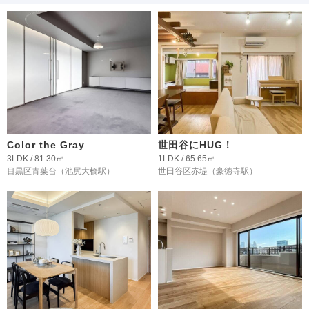
Color the Gray
世田谷にHUG！
3LDK / 81.30㎡
1LDK / 65.65㎡
目黒区青葉台
（池尻大橋駅）
世田谷区赤堤
（豪徳寺駅）