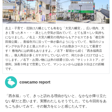
左上・子育て・厄除け八幡としても有名な「大宮八幡宮」。広い境内、大
きく育った木々・・・凛とした空気が流れていて、とても清々しい気持ち
になりました。／右上・大宮八幡宮の境内からもアクセスできる「都立和
田堀公園」。善福寺川に沿って一体が森のようになっていて、毎日のジョ
ギングやお子さまと遊ぶスポット、ペットのお散歩コースとして最適で
す！ 敷地内には釣堀もありますよ。／左下・駅前から続く「西永福商店
街」。個人商店が多くガヤガヤしていないので、何だか歩くだけでほっこ
りします。／右下・お買い物には井の頭通り沿いの「サミットストア」が
便利。深夜０時まで営業していて、マンションからは徒歩３分ほどの距離
です。
cowcamo report
「西永福」って、きっと訪れる理由がないと、なかなか降り立た
ない駅だと思います。実際わたしもそうでした。でも今回街をあ
ちこち歩いてみて、その魅力をヒシと感じたんです。