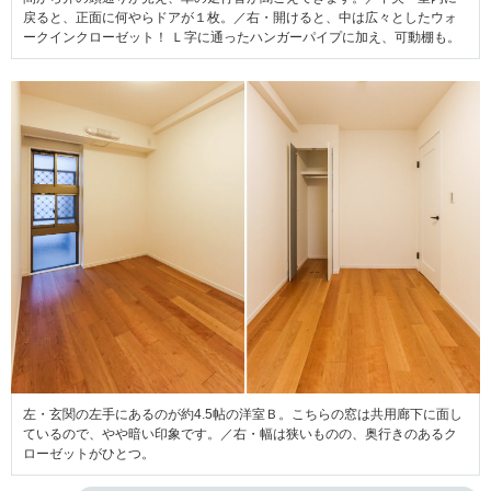
戻ると、正面に何やらドアが１枚。／右・開けると、中は広々としたウォ
ークインクローゼット！ Ｌ字に通ったハンガーパイプに加え、可動棚も。
左・玄関の左手にあるのが約4.5帖の洋室Ｂ。こちらの窓は共用廊下に面し
ているので、やや暗い印象です。／右・幅は狭いものの、奥行きのあるク
ローゼットがひとつ。