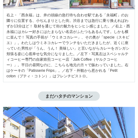
右上・「西永福」は、井の頭線の急行待ち合わせ駅である「永福町」のお
隣りに位置する、小ぢんまりとした街。渋谷までは急行に乗り換えればわ
ずか13分ほど！ 取材を通じて街の魅力をヒシヒシ感じました。／右上・西
永福にはカレー好きにはたまらない名店がふたつもあるんです。しかも横
に並んで！ 写真の手前が「ウミネコカレー」、その奥が「specie（スキピ
エ）」。わたしはウミネコカレーでランチをいただきましたが、近くに座
っていた男性が「うん、うん！ 美味しい」と言いながらカレーをガシガシ
頬張る姿に心底幸せな気分になりました。／左下・写真左はスペシャルテ
ィコーヒー専門の自家焙煎コーヒー店「Jalk Coffee（ヤルクコーヒ
ー）」。平日の昼間なのに、こちらも地元の方々で賑わっていました。右
はケーキの「Patisserie Frips」。／右下・外観から惹かれる「Petit
coton（プティ・コトン）」はフレンチビストロ。
まだハタチのマンション