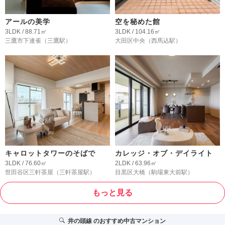
アールの美学
空を秘めた館
3LDK / 88.71㎡
3LDK / 104.16㎡
三鷹市下連雀
（三鷹駅）
大田区中央
（西馬込駅）
キャロットタワーのそばで
カレッジ・オブ・デイライト
3LDK / 76.60㎡
2LDK / 63.96㎡
世田谷区三軒茶屋
（三軒茶屋駅）
目黒区大橋
（駒場東大前駅）
もっと見る
井の頭線
のおすすめ中古マンション