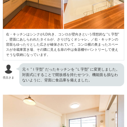
右・キッチンはシンクがLD向き、コンロが壁向きという理想的な “Ｌ字型”
。壁面にあしらわれたタイルが、さりげなくオシャレ。／右・キッチンの
背面もゆったりとした広さが確保されていて、コンロ横の奥まったスペー
スが冷蔵庫置き場、その隣に見える扉の中は食器棚やパントリーして使え
そうな収納になっています。
元々 “Ｉ字型” だったキッチンを “Ｌ字型” に変更しました。
対面式にすることで開放感を持たせつつ、機能面も損なわ
売主さま
ないように、背面に食品庫を備えました。