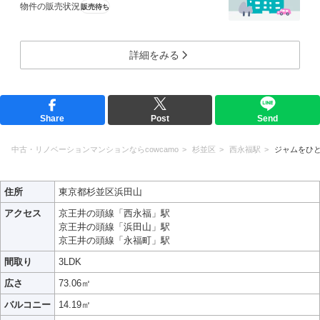
物件の販売状況
販売待ち
詳細をみる
Share
Post
Send
中古・リノベーションマンションならcowcamo
杉並区
西永福駅
ジャムをひ
住所
東京都杉並区浜田山
アクセス
京王井の頭線「西永福」駅
京王井の頭線「浜田山」駅
京王井の頭線「永福町」駅
間取り
3LDK
広さ
73.06㎡
バルコニー
14.19㎡