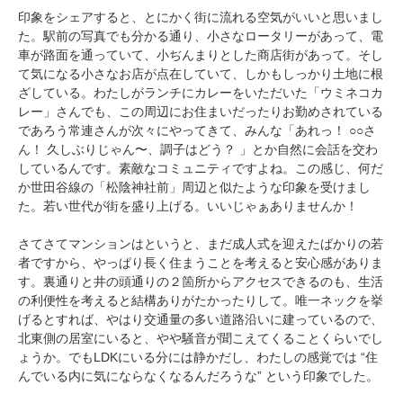
印象をシェアすると、とにかく街に流れる空気がいいと思いまし
た。駅前の写真でも分かる通り、小さなロータリーがあって、電
車が路面を通っていて、小ぢんまりとした商店街があって。そし
て気になる小さなお店が点在していて、しかもしっかり土地に根
ざしている。わたしがランチにカレーをいただいた「ウミネコカ
レー」さんでも、この周辺にお住まいだったりお勤めされている
であろう常連さんが次々にやってきて、みんな「あれっ！ ○○さ
ん！ 久しぶりじゃん〜、調子はどう？ 」とか自然に会話を交わ
しているんです。素敵なコミュニティですよね。この感じ、何だ
か世田谷線の「松陰神社前」周辺と似たような印象を受けまし
た。若い世代が街を盛り上げる。いいじゃぁありませんか！
さてさてマンションはというと、まだ成人式を迎えたばかりの若
者ですから、やっぱり長く住まうことを考えると安心感がありま
す。裏通りと井の頭通りの２箇所からアクセスできるのも、生活
の利便性を考えると結構ありがたかったりして。唯一ネックを挙
げるとすれば、やはり交通量の多い道路沿いに建っているので、
北東側の居室にいると、やや騒音が聞こえてくることくらいでし
ょうか。でもLDKにいる分には静かだし、わたしの感覚では “住
んでいる内に気にならなくなるんだろうな” という印象でした。