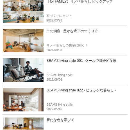
【for FAMILY】リノベ暮らし ピックアップ
家づくりのヒント
2022/03/23
白の洞窟 - 豊かな廊下のつくり方 -
リノベ暮らしの先輩に聞く！
2021/09/08
BEAMS living style 001 -クールで都会的な家-
BEAMS living style
2018/09/06
BEAMS living style 022 - ヒュッゲな暮らし -
BEAMS living style
2022/05/16
新たな色を帯びて