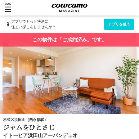
MENU
アプリでもっと快適に
📱
アプリを使う
住まい探しをしませんか？
この物件は「ご成約済み」です。
杉並区浜田山（西永福駅）
ジャムをひとさじ
イトーピア浜田山アーバンデュオ