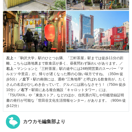
左上・
「駒沢大学」駅のひとつお隣、「三軒茶屋」駅までは徒歩11分の距
離。こちらは路地裏まで飲食店が多く、昼夜問わず賑わいがあります。／
右上・
マンションと「三軒茶屋」駅の途中には24時間営業のスーパー「マ
ルエツ 中里店」が。帰りが遅くなった際の心強い味方ですね。（350m 徒
歩5分）／
左下・
駅の南側には、通称 “三角地帯” と呼ばれる飲食街が。たく
さんの名店がひしめき合っていて、グルメには困らなさそう！（750m 徒歩
10分）／
右下・
駅前にある複合施設「キャロットタワー」には、
「TSUTAYA」や「東急ストア」などのほか、住民票の写しや印鑑登録証明
書の発行が可能な「世田谷文化生活情報センター」があります。（900m 徒
歩12分）
カウカモ編集部より