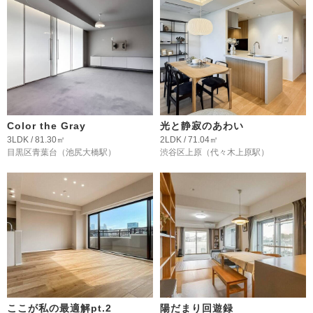
Color the Gray
光と静寂のあわい
3LDK / 81.30㎡
2LDK / 71.04㎡
目黒区青葉台
（池尻大橋駅）
渋谷区上原
（代々木上原駅）
ここが私の最適解pt.2
陽だまり回遊録