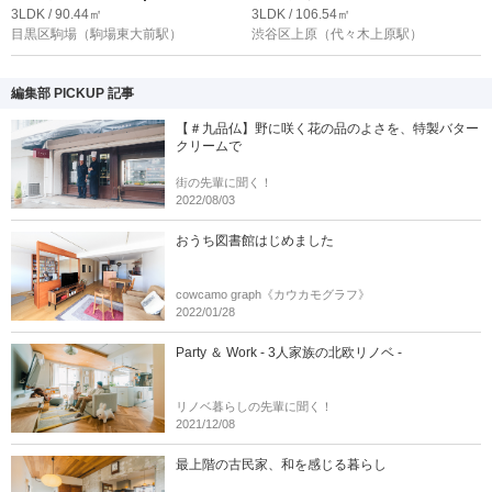
3LDK / 90.44㎡
3LDK / 106.54㎡
目黒区駒場
（駒場東大前駅）
渋谷区上原
（代々木上原駅）
編集部 PICKUP 記事
【＃九品仏】野に咲く花の品のよさを、特製バター
クリームで
街の先輩に聞く！
2022/08/03
おうち図書館はじめました
cowcamo graph《カウカモグラフ》
2022/01/28
Party ＆ Work - 3人家族の北欧リノベ -
リノベ暮らしの先輩に聞く！
2021/12/08
最上階の古民家、和を感じる暮らし