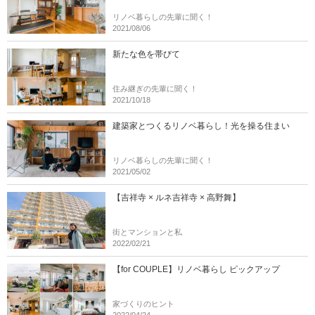
リノベ暮らしの先輩に聞く！
2021/08/06
新たな色を帯びて
住み継ぎの先輩に聞く！
2021/10/18
建築家とつくるリノベ暮らし！光を操る住まい
リノベ暮らしの先輩に聞く！
2021/05/02
【吉祥寺 × ルネ吉祥寺 × 高野舞】
街とマンションと私
2022/02/21
【for COUPLE】リノベ暮らし ピックアップ
家づくりのヒント
2022/04/24