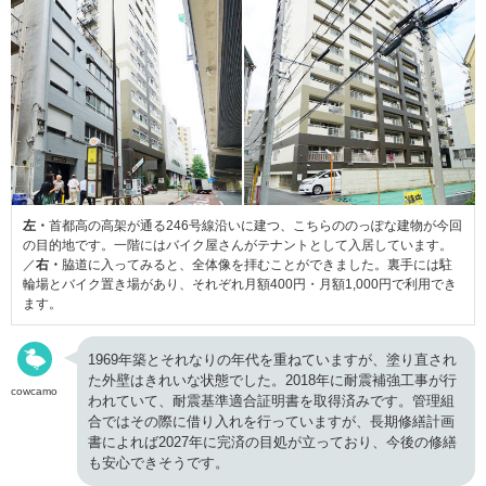
左・
首都高の高架が通る246号線沿いに建つ、こちらののっぽな建物が今回
の目的地です。一階にはバイク屋さんがテナントとして入居しています。
／
右・
脇道に入ってみると、全体像を拝むことができました。裏手には駐
輪場とバイク置き場があり、それぞれ月額400円・月額1,000円で利用でき
ます。
1969年築とそれなりの年代を重ねていますが、塗り直され
た外壁はきれいな状態でした。2018年に耐震補強工事が行
cowcamo
われていて、耐震基準適合証明書を取得済みです。管理組
合ではその際に借り入れを行っていますが、長期修繕計画
書によれば2027年に完済の目処が立っており、今後の修繕
も安心できそうです。