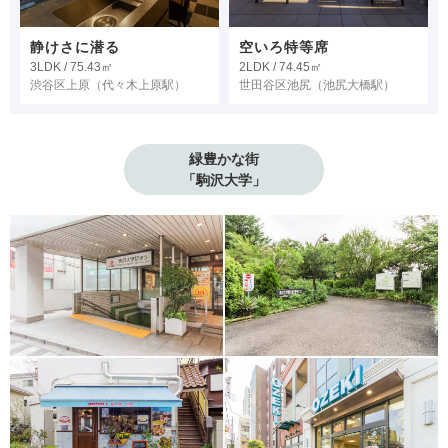
静けさに潜る
空いろ特等席
3LDK / 75.43㎡
2LDK / 74.45㎡
渋谷区上原
（代々木上原駅）
世田谷区池尻
（池尻大橋駅）
緑豊かな街

「駒沢大学」