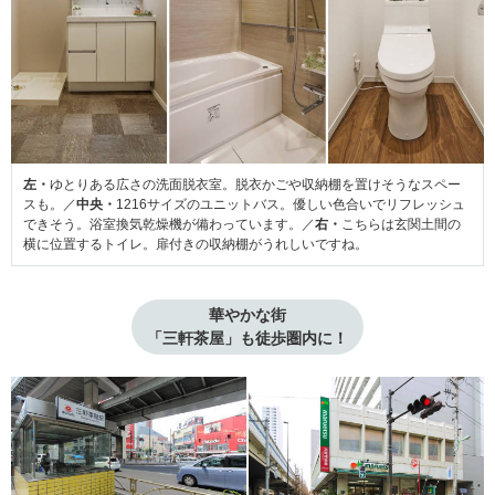
左・
ゆとりある広さの洗面脱衣室。脱衣かごや収納棚を置けそうなスペー
スも。／
中央・
1216サイズのユニットバス。優しい色合いでリフレッシュ
できそう。浴室換気乾燥機が備わっています。／
右・
こちらは玄関土間の
横に位置するトイレ。扉付きの収納棚がうれしいですね。
華やかな街

「三軒茶屋」も徒歩圏内に！