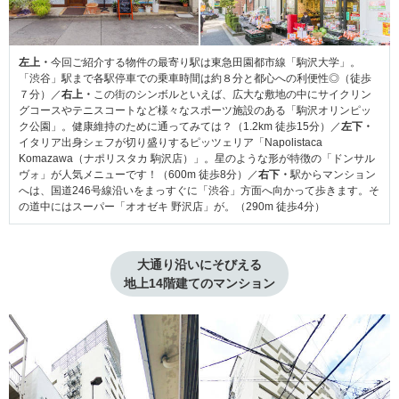
左上・
今回ご紹介する物件の最寄り駅は東急田園都市線「駒沢大学」。
「渋谷」駅まで各駅停車での乗車時間は約８分と都心への利便性◎（徒歩
７分）／
右上・
この街のシンボルといえば、広大な敷地の中にサイクリン
グコースやテニスコートなど様々なスポーツ施設のある「駒沢オリンピッ
ク公園」。健康維持のために通ってみては？（1.2km 徒歩15分）／
左下・
イタリア出身シェフが切り盛りするピッツェリア「Napolistaca
Komazawa（ナポリスタカ 駒沢店）」。星のような形が特徴の「ドンサル
ヴォ」が人気メニューです！（600m 徒歩8分）／
右下・
駅からマンション
へは、国道246号線沿いをまっすぐに「渋谷」方面へ向かって歩きます。そ
の道中にはスーパー「オオゼキ 野沢店」が。（290m 徒歩4分）
大通り沿いにそびえる

地上14階建てのマンション