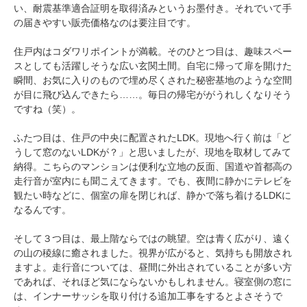
い、耐震基準適合証明を取得済みというお墨付き。それでいて手
の届きやすい販売価格なのは要注目です。
住戸内はコダワリポイントが満載。そのひとつ目は、趣味スペー
スとしても活躍しそうな広い玄関土間。自宅に帰って扉を開けた
瞬間、お気に入りのもので埋め尽くされた秘密基地のような空間
が目に飛び込んできたら……。毎日の帰宅ががうれしくなりそう
ですね（笑）。
ふたつ目は、住戸の中央に配置されたLDK。現地へ行く前は「ど
うして窓のないLDKが？」と思いましたが、現地を取材してみて
納得。こちらのマンションは便利な立地の反面、国道や首都高の
走行音が室内にも聞こえてきます。でも、夜間に静かにテレビを
観たい時などに、個室の扉を閉じれば、静かで落ち着けるLDKに
なるんです。
そして３つ目は、最上階ならではの眺望。空は青く広がり、遠く
の山の稜線に癒されました。視界が広がると、気持ちも開放され
ますよ。走行音については、昼間に外出されていることが多い方
であれば、それほど気にならないかもしれません。寝室側の窓に
は、インナーサッシを取り付ける追加工事をするとよさそうで