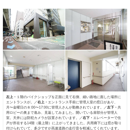
左上・
１階のバイクショップを正面に見て右側、細い路地に面した場所に
エントランスが。／
右上・
エントランス手前に管理人室の窓口があり、
月〜金曜日の８:00〜17:00に管理人さんが勤務されています。／
左下・
共
用ロビーの奥まで進み、見返してみました。開いている扉部分が管理人
室。天井には防犯カメラが設置されています。／
右下・
エレベーターで住
戸が所在する14階（最上階）に上がってきました。共用廊下には窓が取り
付けられていて、多少ですが高速道路の走行音を軽減してくれています。