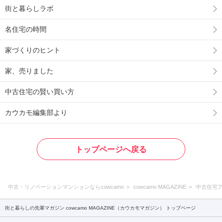
街と暮らしラボ
名住宅の時間
家づくりのヒント
家、売りました
中古住宅の賢い買い方
カウカモ編集部より
トップページへ戻る
中古・リノベーションマンションならcowcamo
cowcamo MAGAZINE
中古住宅
街と暮らしの先輩マガジン cowcamo MAGAZINE（カウカモマガジン） トップページ