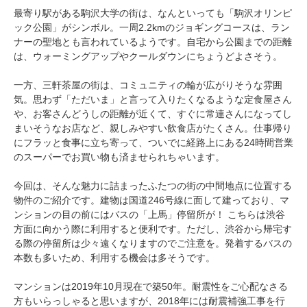
最寄り駅がある駒沢大学の街は、なんといっても「駒沢オリンピ
ック公園」がシンボル。一周2.2kmのジョギングコースは、ラン
ナーの聖地とも言われているようです。自宅から公園までの距離
は、ウォーミングアップやクールダウンにちょうどよさそう。
一方、三軒茶屋の街は、コミュニティの輪が広がりそうな雰囲
気。思わず「ただいま」と言って入りたくなるような定食屋さん
や、お客さんどうしの距離が近くて、すぐに常連さんになってし
まいそうなお店など、親しみやすい飲食店がたくさん。仕事帰り
にフラッと食事に立ち寄って、ついでに経路上にある24時間営業
のスーパーでお買い物も済ませられちゃいます。
今回は、そんな魅力に詰まったふたつの街の中間地点に位置する
物件のご紹介です。建物は国道246号線に面して建っており、マ
ンションの目の前にはバスの「上馬」停留所が！ こちらは渋谷
方面に向かう際に利用すると便利です。ただし、渋谷から帰宅す
る際の停留所は少々遠くなりますのでご注意を。発着するバスの
本数も多いため、利用する機会は多そうです。
マンションは2019年10月現在で築50年。耐震性をご心配なさる
方もいらっしゃると思いますが、2018年には耐震補強工事を行