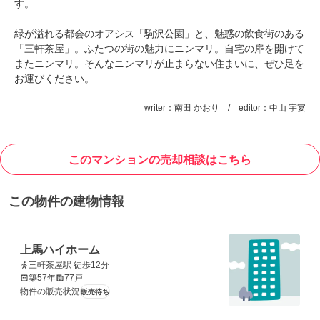
す。
緑が溢れる都会のオアシス「駒沢公園」と、魅惑の飲食街のある
「三軒茶屋」。ふたつの街の魅力にニンマリ。自宅の扉を開けて
またニンマリ。そんなニンマリが止まらない住まいに、ぜひ足を
お運びください。
writer：南田 かおり / editor：中山 宇宴
このマンションの売却相談はこちら
この物件の建物情報
上馬ハイホーム
三軒茶屋駅 徒歩12分
築57年
77戸
物件の販売状況
販売待ち