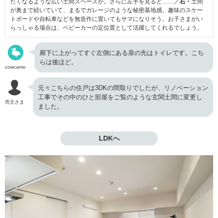
たくなるような広い土間スペースが。さらに左手を見ると……／
右・
土間
が奥まで続いていて、まるでガレージのような秘密基地感。趣味のスケー
トボードや自転車などを無造作に置いてもサマになりそう。お子さまがい
らっしゃる場合は、ベビーカーの定位置として活躍してくれるでしょう。
廊下に上がってすぐ左側にある扉の先はトイレです。こち
らは後ほど。
cowcamo
元々こちらの住戸は3DKの間取りでしたが、リノベーション
工事でその中のひと部屋をご覧のような玄関土間に変更し
売主さま
ました。
LDKへ