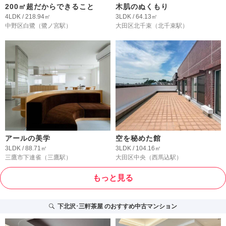
200㎡超だからできること
木肌のぬくもり
4LDK / 218.94㎡
3LDK / 64.13㎡
中野区白鷺
（鷺ノ宮駅）
大田区北千束
（北千束駅）
アールの美学
空を秘めた館
3LDK / 88.71㎡
3LDK / 104.16㎡
三鷹市下連雀
（三鷹駅）
大田区中央
（西馬込駅）
もっと見る
下北沢･三軒茶屋
のおすすめ中古マンション