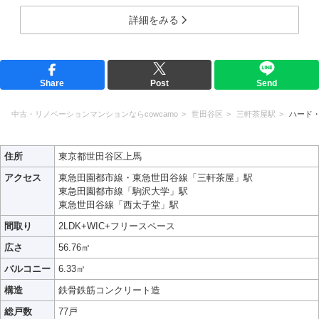
詳細をみる
Share
Post
Send
中古・リノベーションマンションならcowcamo
世田谷区
三軒茶屋駅
ハード
住所
東京都世田谷区上馬
アクセス
東急田園都市線・東急世田谷線「三軒茶屋」駅
東急田園都市線「駒沢大学」駅
東急世田谷線「西太子堂」駅
間取り
2LDK+WIC+フリースペース
広さ
56.76㎡
バルコニー
6.33㎡
構造
鉄骨鉄筋コンクリート造
総戸数
77戸