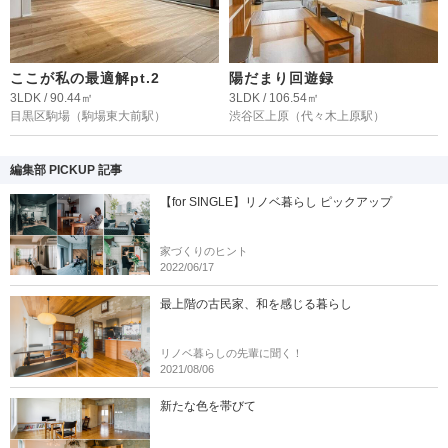
ここが私の最適解pt.2
陽だまり回遊録
3LDK / 90.44㎡
3LDK / 106.54㎡
目黒区駒場
（駒場東大前駅）
渋谷区上原
（代々木上原駅）
編集部 PICKUP 記事
【for SINGLE】リノベ暮らし ピックアップ
家づくりのヒント
2022/06/17
最上階の古民家、和を感じる暮らし
リノベ暮らしの先輩に聞く！
2021/08/06
新たな色を帯びて