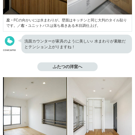
左・
FCの向かいには水まわりが。壁面はキッチンと同じ大判のタイル貼り
です。／
右・
ユニットバスは落ち着きある木目調仕上げ。
洗面カウンターが家具のように美しい♪ 水まわりが素敵だ
とテンション上がりますね！
cowcamo
ふたつの洋室へ