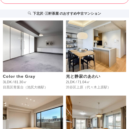
下北沢･三軒茶屋
のおすすめ中古マンション
Color the Gray
光と静寂のあわい
3LDK / 81.30㎡
2LDK / 71.04㎡
目黒区青葉台
（池尻大橋駅）
渋谷区上原
（代々木上原駅）