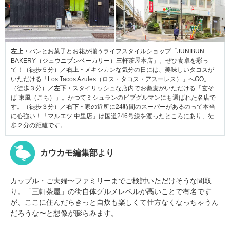
左上・
パンとお菓子とお花が揃うライフスタイルショップ「JUNIBUN
BAKERY（ジュウニブンベーカリー）三軒茶屋本店」。ぜひ食卓を彩っ
て！（徒歩５分）／
右上・
メキシカンな気分の日には、美味しいタコスが
いただける「Los Tacos Azules（ロス・タコス・アスーレス）」へGO。
（徒歩３分）／
左下・
スタイリッシュな店内でお蕎麦がいただける「玄そ
ば 東風（こち）」。かつてミシュランのビブグルマンにも選ばれた名店で
す。（徒歩３分）／
右下・
家の近所に24時間のスーパーがあるのって本当
に心強い！「マルエツ 中里店」は国道246号線を渡ったところにあり、徒
歩２分の距離です。
カウカモ編集部より
カップル・ご夫婦〜ファミリーまでご検討いただけそうな間取
り。「三軒茶屋」の街自体グルメレベルが高いことで有名です
が、ここに住んだらきっと自炊も楽しくて仕方なくなっちゃうん
だろうな〜と想像が膨らみます。