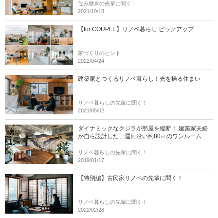
住み継ぎの先輩に聞く！
2021/10/18
【for COUPLE】リノベ暮らし ピックアップ
家づくりのヒント
2022/04/24
建築家とつくるリノベ暮らし！光を操る住まい
リノベ暮らしの先輩に聞く！
2021/05/02
ダイナミックなクジラが部屋を縦断！ 建築家夫婦
が自ら設計した、運河沿い約80㎡のワンルーム
リノベ暮らしの先輩に聞く！
2019/01/17
【特別編】古民家リノベの先輩に聞く！
リノベ暮らしの先輩に聞く！
2022/02/28