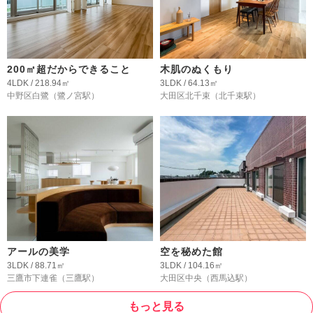
200㎡超だからできること
木肌のぬくもり
4LDK / 218.94㎡
3LDK / 64.13㎡
中野区白鷺
（鷺ノ宮駅）
大田区北千束
（北千束駅）
アールの美学
空を秘めた館
3LDK / 88.71㎡
3LDK / 104.16㎡
三鷹市下連雀
（三鷹駅）
大田区中央
（西馬込駅）
もっと見る