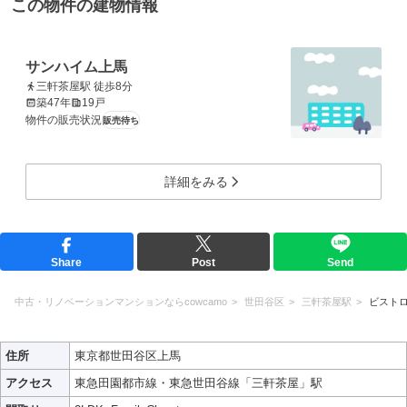
この物件の建物情報
サンハイム上馬
三軒茶屋駅 徒歩8分
築47年
19戸
物件の販売状況
販売待ち
詳細をみる
Share
Post
Send
中古・リノベーションマンションならcowcamo
世田谷区
三軒茶屋駅
ビスト
住所
東京都世田谷区上馬
アクセス
東急田園都市線・東急世田谷線「三軒茶屋」駅