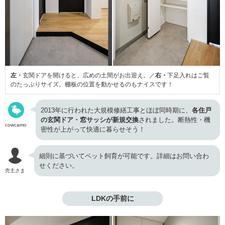
左・
玄関ドアを開けると、広めの土間がお出迎え。／
右・
下足入れはご覧
のたっぷりサイズ。棚板の位置を動かせるのもナイスです！
2013年に行われた大規模修繕工事とほぼ同時期に、
各住戸
の玄関ドア・窓サッシが新規交換
されました。断熱性・機
cowcamo
密性が上がって快適に暮らせそう！
細則に基づいてペット飼育が可能です。詳細はお問い合わ
せください。
売主さま
LDKの手前に