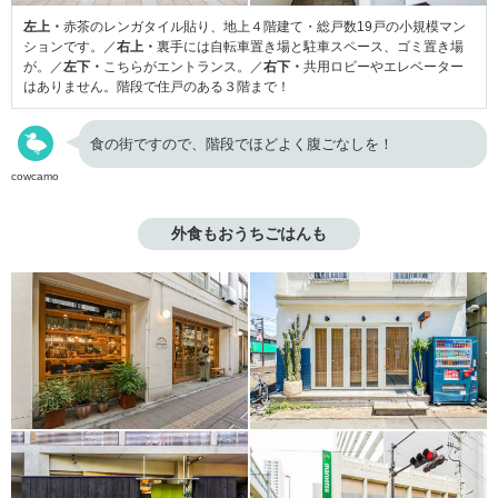
左上・
赤茶のレンガタイル貼り、地上４階建て・総戸数19戸の小規模マン
ションです。／
右上・
裏手には自転車置き場と駐車スペース、ゴミ置き場
が。／
左下・
こちらがエントランス。／
右下・
共用ロビーやエレベーター
はありません。階段で住戸のある３階まで！
食の街ですので、階段でほどよく腹ごなしを！
cowcamo
外食もおうちごはんも