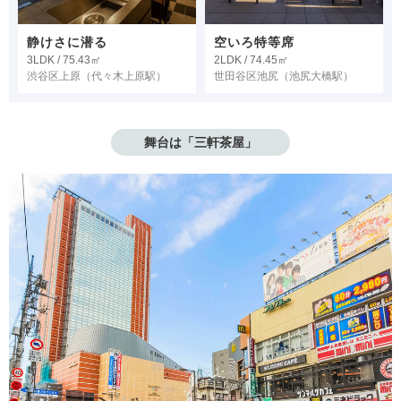
静けさに潜る
空いろ特等席
3LDK / 75.43㎡
2LDK / 74.45㎡
渋谷区上原
（代々木上原駅）
世田谷区池尻
（池尻大橋駅）
舞台は「三軒茶屋」