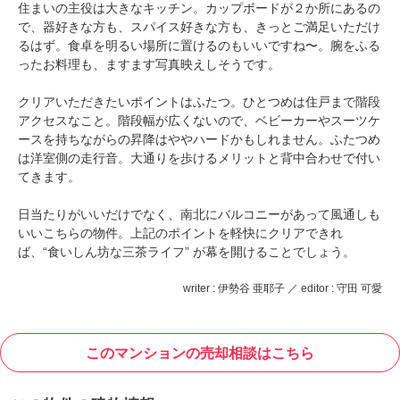
住まいの主役は大きなキッチン。カップボードが２か所にあるの
で、器好きな方も、スパイス好きな方も、きっとご満足いただけ
るはず。食卓を明るい場所に置けるのもいいですね〜。腕をふる
ったお料理も、ますます写真映えしそうです。
クリアいただきたいポイントはふたつ。ひとつめは住戸まで階段
アクセスなこと。階段幅が広くないので、ベビーカーやスーツケ
ースを持ちながらの昇降はややハードかもしれません。ふたつめ
は洋室側の走行音。大通りを歩けるメリットと背中合わせで付い
てきます。
日当たりがいいだけでなく、南北にバルコニーがあって風通しも
いいこちらの物件。上記のポイントを軽快にクリアできれ
ば、“食いしん坊な三茶ライフ” が幕を開けることでしょう。
writer : 伊勢谷 亜耶子 ／ editor : 守田 可愛
このマンションの売却相談はこちら