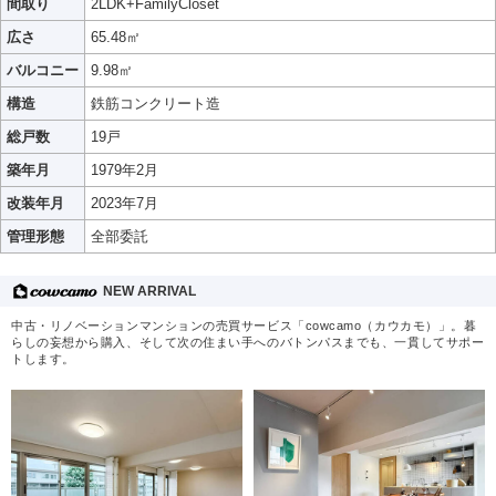
間取り
2LDK+FamilyCloset
広さ
65.48㎡
バルコニー
9.98㎡
構造
鉄筋コンクリート造
総戸数
19戸
築年月
1979年2月
改装年月
2023年7月
管理形態
全部委託
NEW ARRIVAL
中古・リノベーションマンションの売買サービス「cowcamo（カウカモ）」。暮
らしの妄想から購入、そして次の住まい手へのバトンパスまでも、一貫してサポー
トします。