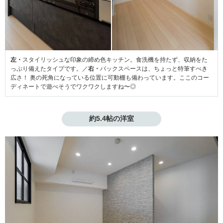
左・
スタイリッシュな印象の締め色キッチン。食洗機を持たず、収納をた
っぷり備えたタイプです。／
右・
バックスペースは、ちょっと特筆すべき
広さ！ 奥の死角になっている位置に可動棚も備わっています。ここのコー
ディネートで遊べそうでワクワクしますね〜◎
約5.4帖の洋室