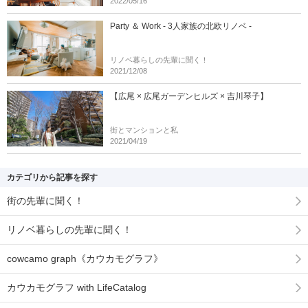
2022/05/16
Party ＆ Work - 3人家族の北欧リノベ -
リノベ暮らしの先輩に聞く！
2021/12/08
【広尾 × 広尾ガーデンヒルズ × 吉川琴子】
街とマンションと私
2021/04/19
カテゴリから記事を探す
街の先輩に聞く！
リノベ暮らしの先輩に聞く！
cowcamo graph《カウカモグラフ》
カウカモグラフ with LifeCatalog