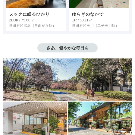
ヌックに眠るひかり
ゆらぎのなかで
2LDK / 75.60㎡
1R / 53.11㎡
世田谷区深沢
（自由が丘駅）
世田谷区玉川
（二子玉川駅）
さあ、健やかな毎日を