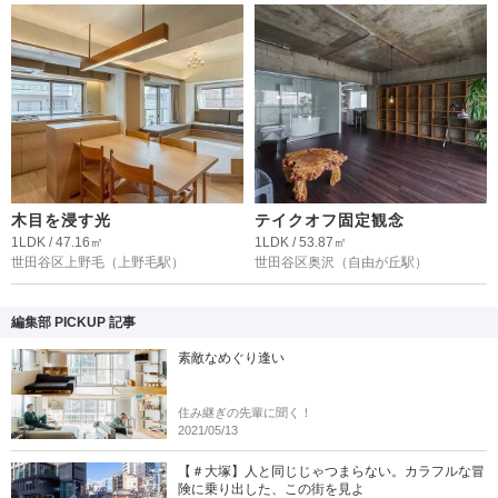
木目を浸す光
テイクオフ固定観念
1LDK / 47.16㎡
1LDK / 53.87㎡
世田谷区上野毛
（上野毛駅）
世田谷区奥沢
（自由が丘駅）
編集部 PICKUP 記事
素敵なめぐり逢い
住み継ぎの先輩に聞く！
2021/05/13
【＃大塚】人と同じじゃつまらない。カラフルな冒
険に乗り出した、この街を見よ