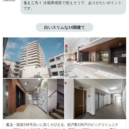
cowcamo
るところ！
冷蔵庫感覚で使えそうで、ありがたいポイント
です。
白いスリムな14階建て
左上・
国道246号沿いに高くそびえる、総戸数106戸のビッグコミュニテ