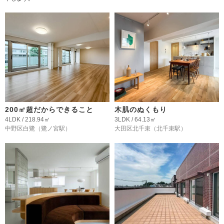
200㎡超だからできること
木肌のぬくもり
4LDK / 218.94㎡
3LDK / 64.13㎡
中野区白鷺
（鷺ノ宮駅）
大田区北千束
（北千束駅）