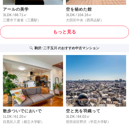
アールの美学
空を秘めた館
3LDK / 88.71㎡
3LDK / 104.16㎡
三鷹市下連雀
（三鷹駅）
大田区中央
（西馬込駅）
もっと見る
駒沢･二子玉川
のおすすめ中古マンション
散歩ついでにおいで
空と光を羽織って
1LDK / 61.20㎡
3LDK / 84.02㎡
目黒区八雲
（都立大学駅）
世田谷区野沢
（学芸大学駅）