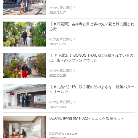
街の先輩に聞く！
2021/12/17
【＃武蔵関】吉祥寺と目と鼻の先？花と緑に囲まれ
る街
街の先輩に聞く！
2022/03/25
【 ＃下北沢 】BONUS TRACKに収録されているの
は、街へのラブソングでした
街の先輩に聞く！
2021/05/25
【＃九品仏】野に咲く花の品のよさを、特製バター
クリームで
街の先輩に聞く！
2022/08/03
BEAMS living style 022 - ヒュッゲな暮らし -
BEAMS living style