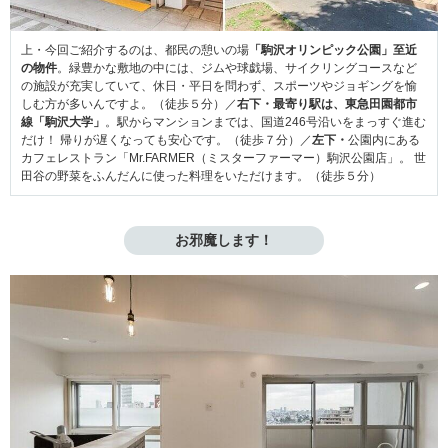
上・今回ご紹介するのは、都民の憩いの場
「駒沢オリンピック公園」至近
の物件
。緑豊かな敷地の中には、ジムや球戯場、サイクリングコースなど
の施設が充実していて、休日・平日を問わず、スポーツやジョギングを愉
しむ方が多いんですよ。（徒歩５分）／
右下・最寄り駅は、東急田園都市
線「駒沢大学」
。駅からマンションまでは、国道246号沿いをまっすぐ進む
だけ！ 帰りが遅くなっても安心です。（徒歩７分）／
左下・
公園内にある
カフェレストラン「Mr.FARMER（ミスターファーマー）駒沢公園店」。 世
田谷の野菜をふんだんに使った料理をいただけます。（徒歩５分）
お邪魔します！