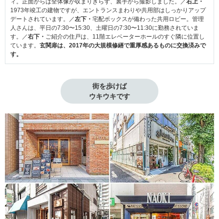
ィ。正面からは全体像が収まりきらず、裏手から撮影しました。／
右上・
1973年竣工の建物ですが、エントランスまわりや共用部はしっかりアップ
デートされています。／
左下・
宅配ボックスが備わった共用ロビー。管理
人さんは、平日の7:30〜15:30、土曜日の7:30〜11:30に勤務されていま
す。／
右下・
ご紹介の住戸は、11階エレベーターホールのすぐ隣に位置し
ています。
玄関扉は、2017年の大規模修繕で重厚感あるものに交換済みで
す。
街を歩けば

ウキウキです