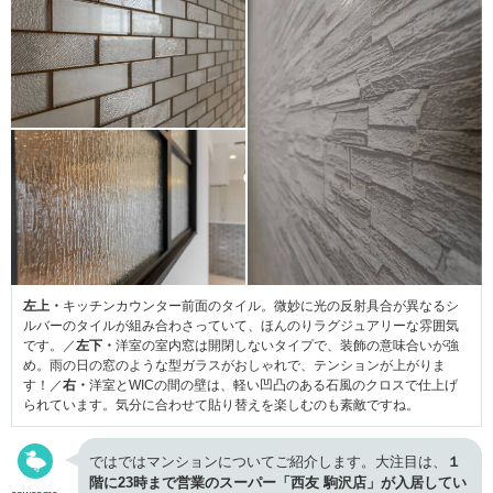
左上・
キッチンカウンター前面のタイル。微妙に光の反射具合が異なるシ
ルバーのタイルが組み合わさっていて、ほんのりラグジュアリーな雰囲気
です。／
左下・
洋室の室内窓は開閉しないタイプで、装飾の意味合いが強
め。雨の日の窓のような型ガラスがおしゃれで、テンションが上がりま
す！／
右・
洋室とWICの間の壁は、軽い凹凸のある石風のクロスで仕上げ
られています。気分に合わせて貼り替えを楽しむのも素敵ですね。
ではではマンションについてご紹介します。大注目は、
１
階に23時まで営業のスーパー「西友 駒沢店」が入居してい