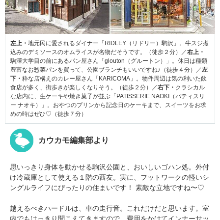
左上・
地元民に愛されるダイナー「RIDLEY（リドリー）駒沢」。牛スジ煮
込みのデミソースのオムライスが名物だそうです。（徒歩２分）／
右上・
駒澤大学目の前にあるパン屋さん「glouton（グルートン）」。休日は種類
豊富なお惣菜パンを買って、公園ブランチもいいですね♪（徒歩４分）／
左
下・
粋な店構えのカレー屋さん「KARICOMA」。物件周辺は気の利いた飲
食店が多く、街歩きが楽しくなりそう。（徒歩２分）／
右下・
クラシカル
な店内に、生ケーキや焼き菓子が並ぶ「PATISSERIE NAOKI（パティスリ
ー ナオキ）」。おやつのプリンから記念日のケーキまで、スイーツをお求
めの時はぜひ♡（徒歩７分）
カウカモ編集部より
思いっきり身体を動かせる駒沢公園と、おいしいゴハン処。外付
け冷蔵庫として使える１階の西友。実に、フットワークの軽いシ
ングルライフにぴったりの住まいです！ 素敵な立地ですね〜♡
越えるべきハードルは、車の走行音。これだけだと思います。室
内でもはっきり聞こえてきますので、費用をかけてインナーサッ