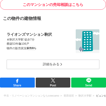
このマンションの売却相談はこちら
この物件の建物情報
ライオンズマンション駒沢
駒沢大学駅 徒歩7分
築53年
106戸
物件の販売状況
販売待ち
詳細をみる
Share
Post
Send
中古・リノベーションマンションならcowcamo
世田谷区
駒沢大学駅
ビュン