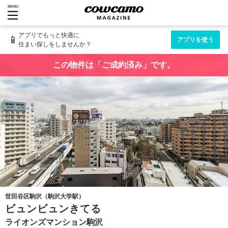
MENU
アプリでもっと快適に
📱
アプリを使う
住まい探しをしませんか？
この物件は「ご成約済み」です。
世田谷区駒沢（駒沢大学駅）
ビュンビュンきてる
ライオンズマンション駒沢