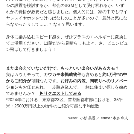
シの設置を検討するか、都会のBGMとして受け容れるか、いず
れかの覚悟が必要だと感じました。個人的には、家の中でもワイ
ヤレスイヤホンをつけっぱなしのことが多いので、意外と気にな
らなかったりして……？ なんて思います。
身体に染み込むスピード感を、ぜひプラスのエネルギーに変換し
てご活用ください。11階だから見晴らしも上々。さ、ビュンビュ
ン飛ばして行きましょう！
まだ出会えていないだけで、もっといい出会いがあるカモ？
実はカウカモって、
カウカモ未掲載物件
も含めると
約1万件*の中
からご紹介が可能
なんです。
お好みの内装、間取りへのリノベー
ション
もお任せあれ。一歩踏み込んで、一緒に住まい探しを始め
てみませんか？
▶︎リクエストしてみる
*2024年における、東京都23区、首都圏都市部における、35平
米・2500万円以上の物件のご紹介可能な平均総数
writer : 小杉 美香 ／ editor : 本多 隼人