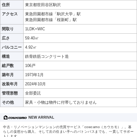
住所
東京都世田谷区駒沢
アクセス
東急田園都市線「駒沢大学」駅
東急田園都市線「桜新町」駅
間取り
1LDK+WIC
広さ
59.40㎡
バルコニー
4.92㎡
構造
鉄骨鉄筋コンクリート造
総戸数
106戸
築年月
1973年1月
改装年月
2024年10月
管理形態
全部委託
その他
家具・小物は物件に付帯しておりません
NEW ARRIVAL
中古・リノベーションマンションの売買サービス「cowcamo（カウカモ）」。暮
らしの妄想から購入、そして次の住まい手へのバトンパスまでも、一貫してサポー
トします。