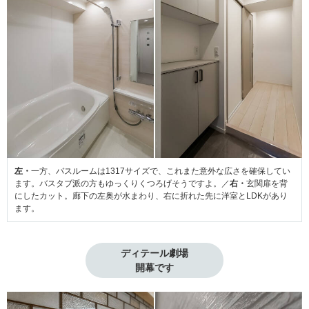
左・
一方、バスルームは1317サイズで、これまた意外な広さを確保してい
ます。バスタブ派の方もゆっくりくつろげそうですよ。／
右・
玄関扉を背
にしたカット。廊下の左奥が水まわり、右に折れた先に洋室とLDKがあり
ます。
ディテール劇場

開幕です