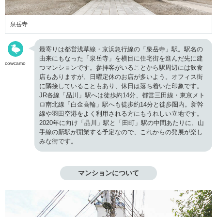
泉岳寺
最寄りは都営浅草線・京浜急行線の「泉岳寺」駅。駅名の
由来にもなった「泉岳寺」を横目に住宅街を進んだ先に建
cowcamo
つマンションです。参拝客がいることから駅周辺には飲食
店もありますが、日曜定休のお店が多いよう。オフィス街
に隣接していることもあり、休日は落ち着いた印象です。
JR各線「品川」駅へは徒歩約14分、都営三田線・東京メト
ロ南北線「白金高輪」駅へも徒歩約14分と徒歩圏内。新幹
線や羽田空港をよく利用される方にもうれしい立地です。
2020年に向け「品川」駅と「田町」駅の中間あたりに、山
手線の新駅が開業する予定なので、これからの発展が楽し
みな街です。
マンションについて