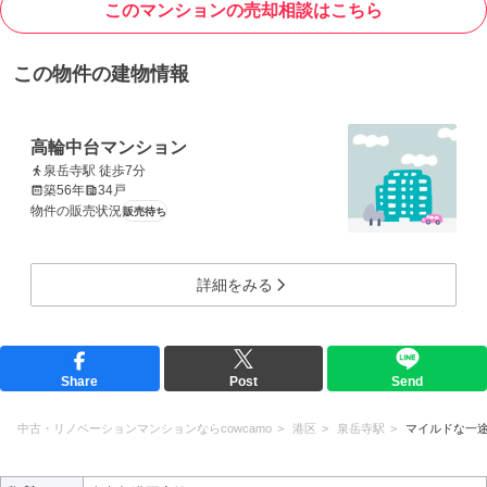
このマンションの売却相談はこちら
この物件の建物情報
高輪中台マンション
泉岳寺駅 徒歩7分
築56年
34戸
物件の販売状況
販売待ち
詳細をみる
Share
Post
Send
中古・リノベーションマンションならcowcamo
港区
泉岳寺駅
マイルドな一