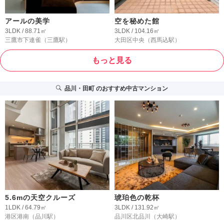
アールの美学
空を秘めた館
3LDK / 88.71㎡
3LDK / 104.16㎡
三鷹市下連雀
（三鷹駅）
大田区中央
（西馬込駅）
もっと見る
品川・田町
のおすすめ中古マンション
5.6mの天空クルーズ
琥珀色の乾杯
1LDK / 64.79㎡
3LDK / 131.92㎡
港区港南
（品川駅）
品川区北品川
（大崎駅）