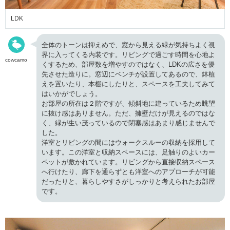
LDK
全体のトーンは抑えめで、窓から見える緑が気持ちよく視
界に入ってくる内装です。リビングで過ごす時間を心地よ
cowcamo
くするため、部屋数を増やすのではなく、LDKの広さを優
先させた造りに。窓辺にベンチが設置してあるので、鉢植
えを置いたり、本棚にしたりと、スペースを工夫してみて
はいかがでしょう。
お部屋の所在は２階ですが、傾斜地に建っているため眺望
に抜け感はありません。ただ、擁壁だけが見えるのではな
く、緑が生い茂っているので閉塞感はあまり感じませんで
した。
洋室とリビングの間にはウォークスルーの収納を採用して
います。この洋室と収納スペースには、足触りのよいカー
ペットが敷かれています。リビングから直接収納スペース
へ行けたり、廊下を通らずとも洋室へのアプローチが可能
だったりと、暮らしやすさがしっかりと考えられたお部屋
です。