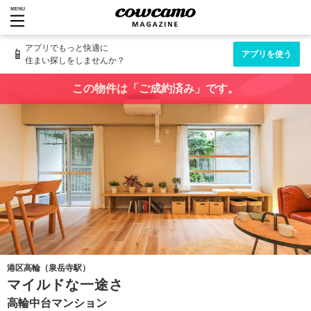
MENU
アプリでもっと快適に
📱
アプリを使う
住まい探しをしませんか？
この物件は「ご成約済み」です。
港区高輪（泉岳寺駅）
マイルドな一途さ
高輪中台マンション