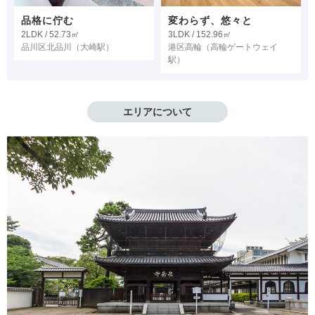
品格に佇む
変わらず、悠々と
2LDK / 52.73㎡
3LDK / 152.96㎡
品川区北品川
（大崎駅）
港区高輪
（高輪ゲートウェイ
駅）
エリアについて