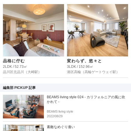
品格に佇む
変わらず、悠々と
2LDK / 52.73㎡
3LDK / 152.96㎡
品川区北品川
（大崎駅）
港区高輪
（高輪ゲートウェイ駅）
編集部 PICKUP 記事
BEAMS living style 024 - カリフォルニアの風に吹
かれて -
BEAMS living style
2022/08/29
素敵なめぐり逢い