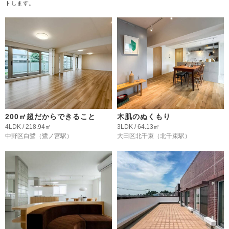
トします。
200㎡超だからできること
木肌のぬくもり
4LDK / 218.94㎡
3LDK / 64.13㎡
中野区白鷺
（鷺ノ宮駅）
大田区北千束
（北千束駅）