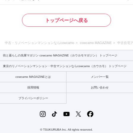
トップページへ戻る
中古・リノベーションマンションならcowcamo
cowcamo MAGAZINE
中古住宅
街と暮らしの先輩マガジン cowcamo MAGAZINE（カウカモマガジン） トップページ
東京のリノベーションマンション・中古マンションならcowcamo（カウカモ） トップページ
cowcamo MAGAZINEとは
メンバー一覧
採用情報
お問い合わせ
プライバシーポリシー
© TSUKURUBA Inc. All rights reserved.