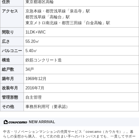
住所
東京都港区高輪
アクセス
京急本線・都営浅草線「泉岳寺」駅
都営浅草線「高輪台」駅
東京メトロ南北線・都営三田線「白金高輪」駅
間取り
1LDK+WIC
広さ
55.20㎡
バルコニー
5.40㎡
構造
鉄筋コンクリート造
総戸数
34戸
築年月
1969年12月
改装年月
2016年7月
管理形態
自主管理
その他
事務所利用可（要承認）
NEW ARRIVAL
中古・リノベーションマンションの売買サービス「cowcamo（カウカモ）」。暮
らしの妄想から購入、そして次の住まい手へのバトンパスまでも、一貫してサポー