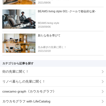
2021/08/06
BEAMS living style 001 -クールで都会的な家-
BEAMS living style
2018/09/06
新たな色を帯びて
住み継ぎの先輩に聞く！
2021/10/18
カテゴリから記事を探す
街の先輩に聞く！
リノベ暮らしの先輩に聞く！
cowcamo graph《カウカモグラフ》
カウカモグラフ with LifeCatalog