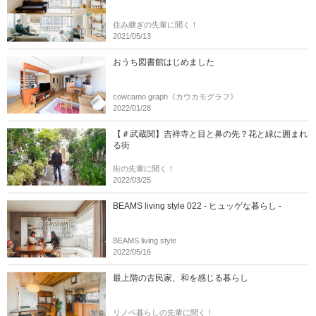
住み継ぎの先輩に聞く！
2021/05/13
おうち図書館はじめました
cowcamo graph《カウカモグラフ》
2022/01/28
【＃武蔵関】吉祥寺と目と鼻の先？花と緑に囲まれ
る街
街の先輩に聞く！
2022/03/25
BEAMS living style 022 - ヒュッゲな暮らし -
BEAMS living style
2022/05/16
最上階の古民家、和を感じる暮らし
リノベ暮らしの先輩に聞く！