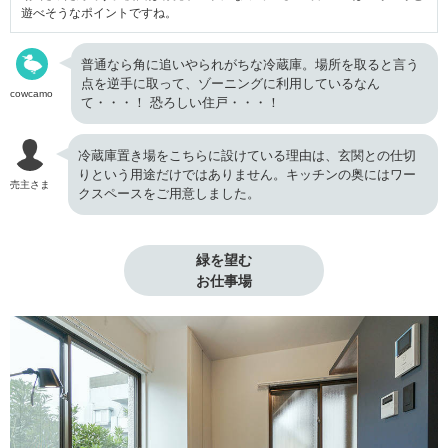
遊べそうなポイントですね。
普通なら角に追いやられがちな冷蔵庫。場所を取ると言う
点を逆手に取って、ゾーニングに利用しているなん
cowcamo
て・・・！ 恐ろしい住戸・・・！
冷蔵庫置き場をこちらに設けている理由は、玄関との仕切
りという用途だけではありません。キッチンの奥にはワー
売主さま
クスペースをご用意しました。
緑を望む

お仕事場