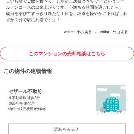
しいお店でご飯を食べて、じゃあ二次会はうちで♡ というゴー
ルデンコースの出来上がりです。心満ちる時間を過ごしたら 、
朝日を浴びてすっきり新たな１日を。坂道を軽やかに下れば、わ
ずか２分で駅に到着ですよ！
writer：小杉 美香 / editor：外山 友香
このマンションの売却相談はこちら
この物件の建物情報
セザール不動前
不動前駅 徒歩2分
築43年
22戸
物件の販売状況
販売待ち
詳細をみる