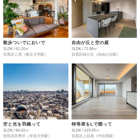
散歩ついでにおいで
自由が丘と空の庭
1LDK / 61.20㎡
2LDK / 72.68㎡
目黒区八雲
（都立大学駅）
目黒区緑が丘
（自由が丘駅）
空と光を羽織って
特等席をLで囲って
3LDK / 84.02㎡
3LDK / 103.45㎡
世田谷区野沢
（学芸大学駅）
目黒区上目黒
（中目黒駅）