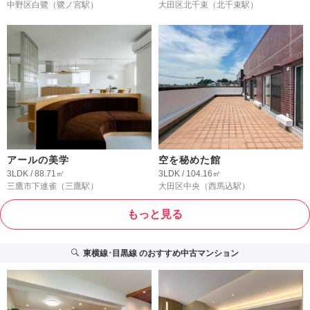
中野区白鷺
（鷺ノ宮駅）
大田区北千束
（北千束駅）
アールの美学
空を秘めた館
3LDK / 88.71㎡
3LDK / 104.16㎡
三鷹市下連雀
（三鷹駅）
大田区中央
（西馬込駅）
もっと見る
東横線･目黒線
のおすすめ中古マンション