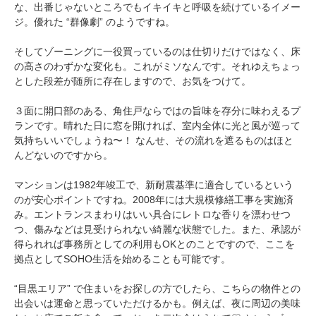
な、出番じゃないところでもイキイキと呼吸を続けているイメー
ジ。優れた “群像劇” のようですね。
そしてゾーニングに一役買っているのは仕切りだけではなく、床
の高さのわずかな変化も。これがミソなんです。それゆえちょっ
とした段差が随所に存在しますので、お気をつけて。
３面に開口部のある、角住戸ならではの旨味を存分に味わえるプ
ランです。晴れた日に窓を開ければ、室内全体に光と風が巡って
気持ちいいでしょうね〜！ なんせ、その流れを遮るものはほと
んどないのですから。
マンションは1982年竣工で、新耐震基準に適合しているという
のが安心ポイントですね。2008年には大規模修繕工事を実施済
み。エントランスまわりはいい具合にレトロな香りを漂わせつ
つ、傷みなどは見受けられない綺麗な状態でした。また、承認が
得られれば事務所としての利用もOKとのことですので、ここを
拠点としてSOHO生活を始めることも可能です。
“目黒エリア” で住まいをお探しの方でしたら、こちらの物件との
出会いは運命と思っていただけるかも。例えば、夜に周辺の美味