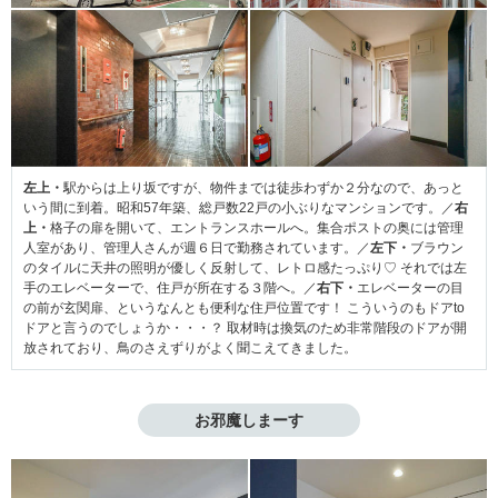
左上・
駅からは上り坂ですが、物件までは徒歩わずか２分なので、あっと
いう間に到着。昭和57年築、総戸数22戸の小ぶりなマンションです。／
右
上・
格子の扉を開いて、エントランスホールへ。集合ポストの奥には管理
人室があり、管理人さんが週６日で勤務されています。／
左下・
ブラウン
のタイルに天井の照明が優しく反射して、レトロ感たっぷり♡ それでは左
手のエレベーターで、住戸が所在する３階へ。／
右下・
エレベーターの目
の前が玄関扉、というなんとも便利な住戸位置です！ こういうのもドアto
ドアと言うのでしょうか・・・？ 取材時は換気のため非常階段のドアが開
放されており、鳥のさえずりがよく聞こえてきました。
お邪魔しまーす