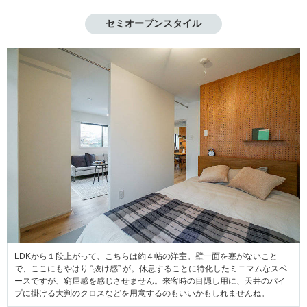
セミオープンスタイル
LDKから１段上がって、こちらは約４帖の洋室。壁一面を塞がないこと
で、ここにもやはり “抜け感” が。休息することに特化したミニマムなスペ
ースですが、窮屈感を感じさせません。来客時の目隠し用に、天井のパイ
プに掛ける大判のクロスなどを用意するのもいいかもしれませんね。