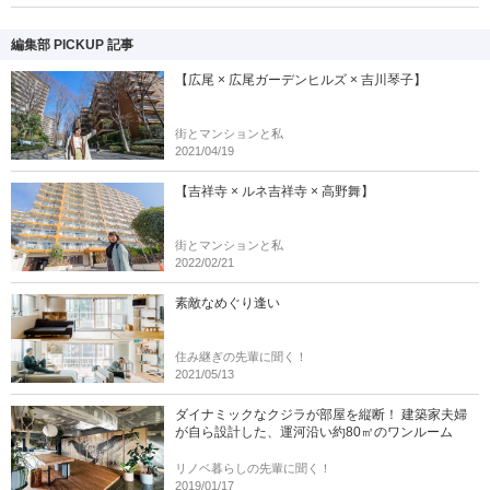
編集部 PICKUP 記事
【広尾 × 広尾ガーデンヒルズ × 吉川琴子】
街とマンションと私
2021/04/19
【吉祥寺 × ルネ吉祥寺 × 高野舞】
街とマンションと私
2022/02/21
素敵なめぐり逢い
住み継ぎの先輩に聞く！
2021/05/13
ダイナミックなクジラが部屋を縦断！ 建築家夫婦
が自ら設計した、運河沿い約80㎡のワンルーム
リノベ暮らしの先輩に聞く！
2019/01/17