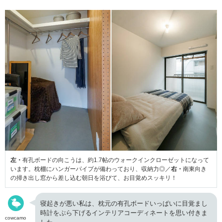
左・
有孔ボードの向こうは、約1.7帖のウォークインクローゼットになって
います。枕棚にハンガーパイプが備わっており、収納力◎／
右・
南東向き
の掃き出し窓から差し込む朝日を浴びて、お目覚めスッキリ！
寝起きが悪い私は、枕元の有孔ボードいっぱいに目覚まし
時計をぶら下げるインテリアコーディネートを思い付きま
cowcamo