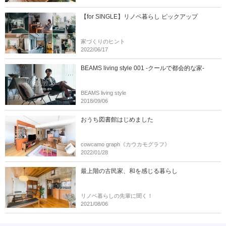
【for SINGLE】リノベ暮らし ピックアップ
家づくりのヒント
2022/06/17
BEAMS living style 001 -クールで都会的な家-
BEAMS living style
2018/09/06
おうち図書館はじめました
cowcamo graph《カウカモグラフ》
2022/01/28
最上階の古民家、和を感じる暮らし
リノベ暮らしの先輩に聞く！
2021/08/06