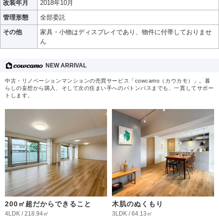
改装年月
2018年10月
管理形態
全部委託
その他
家具・小物はディスプレイであり、物件に付帯しておりませ
ん
NEW ARRIVAL
中古・リノベーションマンションの売買サービス「cowcamo（カウカモ）」。暮
らしの妄想から購入、そして次の住まい手へのバトンパスまでも、一貫してサポー
トします。
200㎡超だからできること
木肌のぬくもり
4LDK / 218.94㎡
3LDK / 64.13㎡