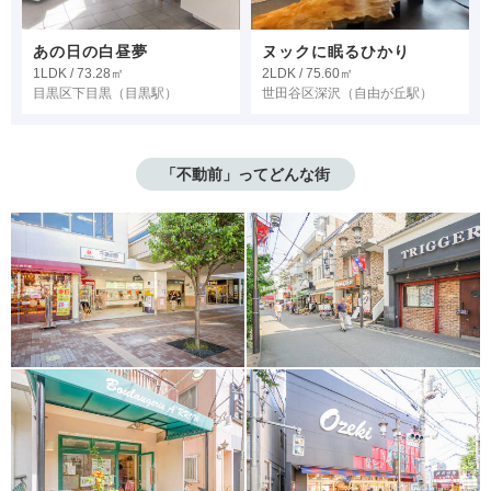
あの日の白昼夢
ヌックに眠るひかり
1LDK / 73.28㎡
2LDK / 75.60㎡
目黒区下目黒
（目黒駅）
世田谷区深沢
（自由が丘駅）
「不動前」ってどんな街