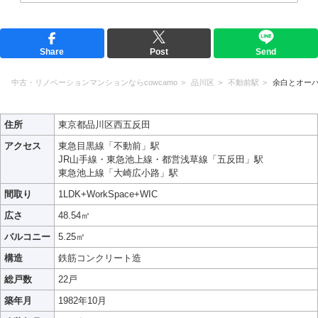
Share
Post
Send
中古・リノベーションマンションならcowcamo
品川区
不動前駅
余白とオー
住所
東京都品川区西五反田
アクセス
東急目黒線「不動前」駅
JR山手線・東急池上線・都営浅草線「五反田」駅
東急池上線「大崎広小路」駅
間取り
1LDK+WorkSpace+WIC
広さ
48.54㎡
バルコニー
5.25㎡
構造
鉄筋コンクリート造
総戸数
22戸
築年月
1982年10月