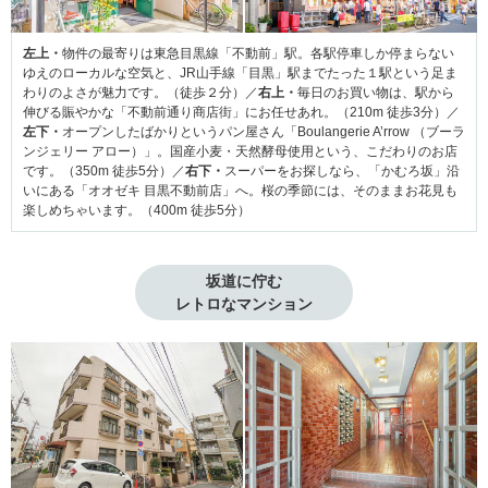
左上・
物件の最寄りは東急目黒線「不動前」駅。各駅停車しか停まらない
ゆえのローカルな空気と、JR山手線「目黒」駅までたった１駅という足ま
わりのよさが魅力です。（徒歩２分）／
右上・
毎日のお買い物は、駅から
伸びる賑やかな「不動前通り商店街」にお任せあれ。（210m 徒歩3分）／
左下・
オープンしたばかりというパン屋さん「Boulangerie A’rrow （ブーラ
ンジェリー アロー）」。国産小麦・天然酵母使用という、こだわりのお店
です。（350m 徒歩5分）／
右下・
スーパーをお探しなら、「かむろ坂」沿
いにある「オオゼキ 目黒不動前店」へ。桜の季節には、そのままお花見も
楽しめちゃいます。（400m 徒歩5分）
坂道に佇む

レトロなマンション