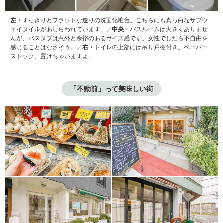
左・
すっきりとフラットな造りの洗面化粧台。こちらにも真っ白なサブウ
ェイタイルがあしらわれています。／
中央・
バスルームは大きくありませ
んが、バスタブは意外と余裕のあるサイズ感です。女性でしたら不自由を
感じることはなさそう。／
右・
トイレの上部には吊り戸棚付き。ペーパー
ストック、置けちゃいますよ。
「不動前」って美味しい街