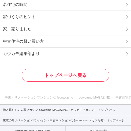
名住宅の時間
家づくりのヒント
家、売りました
中古住宅の賢い買い方
カウカモ編集部より
トップページへ戻る
中古・リノベーションマンションならcowcamo
cowcamo MAGAZINE
中古住宅
街と暮らしの先輩マガジン cowcamo MAGAZINE（カウカモマガジン） トップページ
東京のリノベーションマンション・中古マンションならcowcamo（カウカモ） トップページ
cowcamo MAGAZINEとは
メンバー一覧