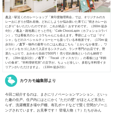
左上・
駅近くのカレーショップ「東印度咖理商会」では、オリジナルのカ
レーおにぎりが隠れ名物。どれにしようか悩み抜いた果てに “焼きカレーお
にぎり” をいただいたのですが、これが絶品！ おすすめです。（260m 徒歩
4分）／
右上・
路地裏にそっと佇む「Cafe ChocoLapin（カフェショコラパ
ン）」では看板犬のショコラちゃんにも会えます。季節によっては「ゲイ
シャ」などのスペシャルティコーヒーも扱っている本格派です。（170m 徒
歩3分）／
左下・
物件の最寄りのごはん処はこちら「とかいなか食堂」。ワ
ンコインをカゴに入れて入店するシステムの、ランチ専門のお店です。野
菜たっぷりで、おかわり自由で500円！ 売り切れ御免というのも納得で
す。（28m 徒歩1分）／
右下・
「Tiscali（ティスカリ）」の看板には “羊飼
いの食卓”、“羊料理研究所” の文字が。ちょっと珍しい、多彩な羊料理イタ
リアンがいただけますよ。（130m 徒歩2分）
カウカモ編集部より
今回ご紹介するのは、まさにリノベーションマンション、といっ
た趣の住戸。住戸内にはとにかく “ただの壁” がほとんど見当た
らず、洗濯機置き場や戸棚、有孔ボードなどで賢く空間がゾーニ
ングされています。お見事です！ 登場人物（？）たちがみん