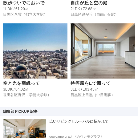
散歩ついでにおいで
自由が丘と空の庭
1LDK / 61.20㎡
2LDK / 72.68㎡
目黒区八雲
（都立大学駅）
目黒区緑が丘
（自由が丘駅）
空と光を羽織って
特等席をLで囲って
3LDK / 84.02㎡
3LDK / 103.45㎡
世田谷区野沢
（学芸大学駅）
目黒区上目黒
（中目黒駅）
編集部 PICKUP 記事
広いリビングとルーバルに招かれて
cowcamo graph《カウカモグラフ》