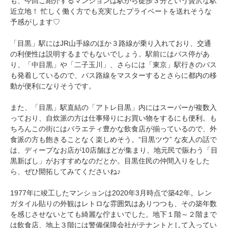
も、今回ご紹介するマンションは駅から徒歩３分という贅沢な駅
近立地！ 忙しく働く方でも充実したプライベートを送れそうな
予感がします♡
「目黒」駅にはJR山手線のほか３路線が乗り入れており、交通
の利便性は説明するまでもないでしょう。駅前にはバス停があ
り、「中目黒」や「二子玉川」、さらには「東京」駅行きのバス
も発着しているので、バス路線をマスターするとさらに都内の移
動が便利になりそうです。
また、「目黒」駅直結の「アトレ目黒」内にはスーパーが複数入
っており、自炊派の方は仕事帰りにお買い物をするにも便利。も
ちろんこの街にはバラエティ豊かな飲食店が揃っているので、外
食派の方も飽きることなく楽しめそう。“目黒ツウ” な友人の話で
は、ディープなお店が10店舗ほどが集まり、地元民で賑わう「目
黒新ばし」がおすすめなのだとか。目黒住民の仲間入りをした
ら、ぜひ開拓してみてくださいね♪
1977年に竣工したマンションは2020年3月時点で築42年。レン
ガタイル貼りの外観はレトロな雰囲気はありつつも、その築年数
を感じさせないとても綺麗な佇まいでした。地下１階～２階まで
は飲食店、地上３階には警備保障会社がテナントとして入ってい