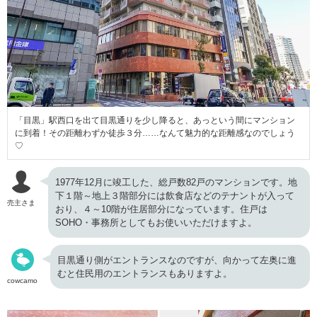
「目黒」駅西口を出て目黒通りを少し降ると、あっという間にマンション
に到着！その距離わずか徒歩３分……なんて魅力的な距離感なのでしょう
♡
1977年12月に竣工した、総戸数82戸のマンションです。地
下１階～地上３階部分には飲食店などのテナントが入って
売主さま
おり、４～10階が住居部分になっています。住戸は
SOHO・事務所としてもお使いいただけますよ。
目黒通り側がエントランスなのですが、向かって左奥に進
むと住民用のエントランスもありますよ。
cowcamo