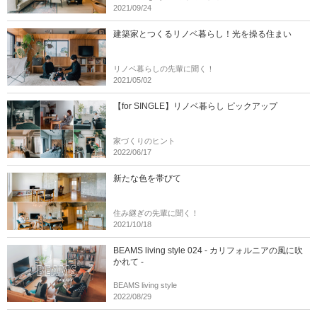
2021/09/24
建築家とつくるリノベ暮らし！光を操る住まい
リノベ暮らしの先輩に聞く！
2021/05/02
【for SINGLE】リノベ暮らし ピックアップ
家づくりのヒント
2022/06/17
新たな色を帯びて
住み継ぎの先輩に聞く！
2021/10/18
BEAMS living style 024 - カリフォルニアの風に吹
かれて -
BEAMS living style
2022/08/29