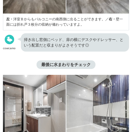
左・
洋室Ｂからもバルコニーの南西側に出ることができます。／
右・
壁一
面には折れ戸３枚分の収納が備わっていますよ。
掃き出し窓側にベッド、扉の横にデスクやドレッサー、と
いう配置だと収まりがよさそうです◎
cowcamo
最後に水まわりをチェック