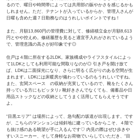
るので、曜日や時間帯によっては共用部の賑やかさを感じるかも
しれません。ただ、テナントが入っているからか、管理人さんが
日曜も含めた週７日勤務なのはうれしいポイントですね！
また、月額13,860円の管理費に対して、修繕積立金が月額8,613
円とやや控えめ。修繕履歴を見ると適宜手入れがされているよう
で、管理意識の高さが好印象です◎
住戸は４階に所在する2LDK。家族構成やライフスタイルによっ
て1LDKとしても利用可能な間取りなのが◎ 引き戸を開け放て
ば、LDKは二面採光になり、さらに明るく広がりのある空間が生
まれます。LDKには床暖房が備わっているのもうれしいですね。
また、玄関スペース の収納が充実しているので、靴をたくさん
持っている方にもピッタリ♪ 靴好きさんでなくても、備蓄品や日
用品ストックなどの収納としてうまく活用してもらえそうです
よ。
“目黒エリア” は場所によって、急勾配の坂道が出現します。です
が、こちらのマンションは傾斜地に建っているからこそ、４階で
も抜け感のある眺望が手に入るんです♡ 内見の際はぜひ歩きや
すいスニーカー、そして身軽なお荷物でいらしていただき、“目