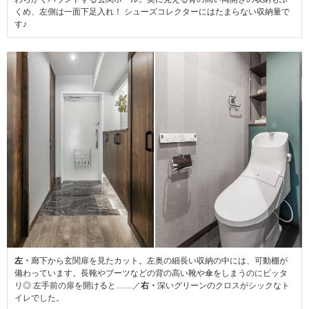
くめ、左側は一面下足入れ！ シューズコレクターにはたまらない収納量で
す♪
左・
廊下から玄関扉を見たカット。左奥の細長い収納の中には、可動棚が
備わっています。長靴やブーツなどの背の高い靴や傘をしまうのにピッタ
リ◎ 左手前の扉を開けると……／
右・
深いグリーンのクロスがシックなト
イレでした。