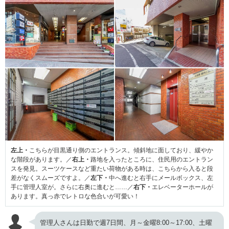
左上・
こちらが目黒通り側のエントランス。傾斜地に面しており、緩やか
な階段があります。／
右上・
路地を入ったところに、住民用のエントラン
スを発見。スーツケースなど重たい荷物がある時は、こちらから入ると段
差がなくスムーズですよ。／
左下・
中へ進むと右手にメールボックス、左
手に管理人室が。さらに右奥に進むと……／
右下・
エレベーターホールが
あります。真っ赤でレトロな色合いが可愛い！
管理人さんは日勤で週7日間、月～金曜8:00～17:00、土曜