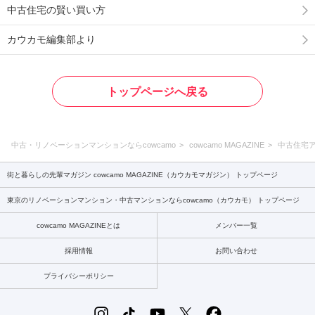
中古住宅の賢い買い方
カウカモ編集部より
トップページへ戻る
中古・リノベーションマンションならcowcamo
cowcamo MAGAZINE
中古住宅
街と暮らしの先輩マガジン cowcamo MAGAZINE（カウカモマガジン） トップページ
東京のリノベーションマンション・中古マンションならcowcamo（カウカモ） トップページ
cowcamo MAGAZINEとは
メンバー一覧
採用情報
お問い合わせ
プライバシーポリシー