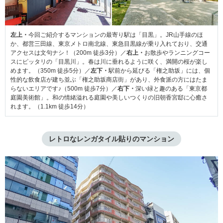
左上・
今回ご紹介するマンションの最寄り駅は「目黒」。JR山手線のほ
か、都営三田線、東京メトロ南北線、東急目黒線が乗り入れており、交通
アクセスは文句ナシ！（200m 徒歩3分）／
右上・
お散歩やランニングコー
スにピッタリの「目黒川」。春は川に垂れるように咲く、満開の桜が楽し
めます。（350m 徒歩5分）／
左下・
駅前から延びる「権之助坂」には、個
性的な飲食店が建ち並ぶ「権之助坂商店街」があり、外食派の方にはたま
らないエリアです♪（500m 徒歩7分）／
右下・
深い緑と趣のある「東京都
庭園美術館」。和の情緒溢れる庭園や美しいつくりの旧朝香宮邸に心癒さ
れます。（1.1km 徒歩14分）
レトロなレンガタイル貼りのマンション