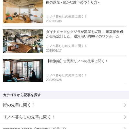
白の洞窟 - 豊かな廊下のつくり方 -
リノベ暮らしの先輩に聞く！
2021/09/08
ダイナミックなクジラが部屋を縦断！ 建築家夫婦
が自ら設計した、運河沿い約80㎡のワンルーム
リノベ暮らしの先輩に聞く！
2019/01/17
【特別編】古民家リノベの先輩に聞く！
リノベ暮らしの先輩に聞く！
2022/02/28
カテゴリから記事を探す
街の先輩に聞く！
リノベ暮らしの先輩に聞く！