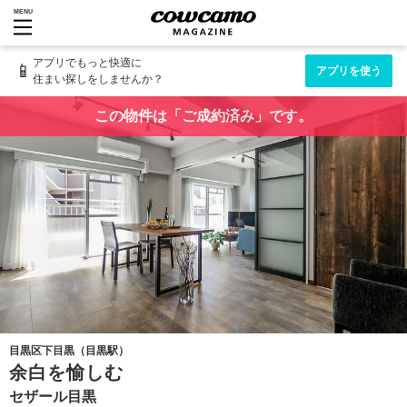
MENU
アプリでもっと快適に
📱
アプリを使う
住まい探しをしませんか？
この物件は「ご成約済み」です。
目黒区下目黒（目黒駅）
余白を愉しむ
セザール目黒