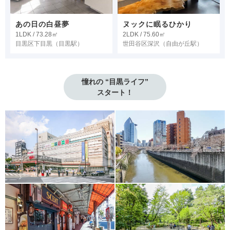
あの日の白昼夢
ヌックに眠るひかり
1LDK / 73.28㎡
2LDK / 75.60㎡
目黒区下目黒
（目黒駅）
世田谷区深沢
（自由が丘駅）
憧れの “目黒ライフ”

スタート！