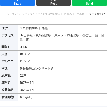
Share
Post
Send
中古・リノベーションマンションならcowcamo
目黒区
目黒駅
余白を愉しむ
住所
東京都目黒区下目黒
アクセス
JR山手線・東急目黒線・東京メトロ南北線・都営三田線「目
黒」駅
間取り
2LDK
広さ
48.86㎡
バルコニー
11.66㎡
構造
鉄骨鉄筋コンクリート造
総戸数
82戸
築年月
1978年4月
改装年月
2020年1月
管理形態
全部委託