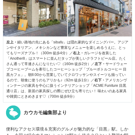
左上・
細い路地の先にある「sibafu」は隠れ家的なダイニングバー。アジア
ンやイタリアン、メキシカンなど豊富なメニューを楽しめるうえに、とっ
てもリーズナブル！（300m 徒歩4分）／
右上・
ガレージを改装した
「Another8」はスマートに並んだタップが美しいクラフトビール店。たく
さん通って常連さんになりたい♡（160m 徒歩2分）／
左下・
サードウェー
ブコーヒーブームを牽引したコーヒーショップ「ブルーボトルコーヒー 目
黒カフェ」。朝8:00から営業していてクロワッサンやスイーツも揃ってい
るので、朝食に使うのもアリかも♪（92m 徒歩1分）／
右下・
アメリカンヴ
ィンテージの家具を中心に扱うインテリアショップ「ACME Funiture 目黒
通り店」は、新居の家具探しの際にぜひ立ち寄りたい！ 味わいのある家具
や雑貨にときめきます♡（700m 徒歩9分）
カウカモ編集部より
便利なアクセス環境＆充実のグルメが魅力的な「目黒」駅。しか