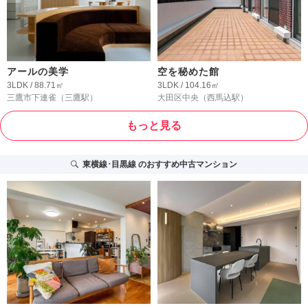
アールの美学
空を秘めた館
3LDK / 88.71㎡
3LDK / 104.16㎡
三鷹市下連雀
（三鷹駅）
大田区中央
（西馬込駅）
もっと見る
東横線･目黒線
のおすすめ中古マンション