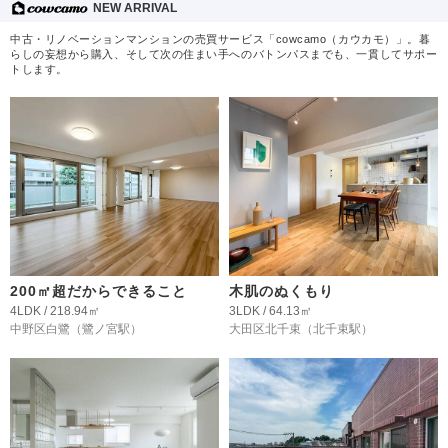
NEW ARRIVAL
中古・リノベーションマンションの売買サービス「cowcamo（カウカモ）」。暮
らしの妄想から購入、そして次の住まい手へのバトンパスまでも、一貫してサポー
トします。
200㎡超だからできること
木肌のぬくもり
4LDK / 218.94㎡
3LDK / 64.13㎡
中野区白鷺
（鷺ノ宮駅）
大田区北千束
（北千束駅）