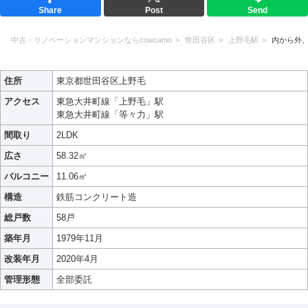
Share
Post
Send
中古・リノベーションマンションならcowcamo
世田谷区
上野毛駅
内から外
住所
東京都世田谷区上野毛
アクセス
東急大井町線「上野毛」駅
東急大井町線「等々力」駅
間取り
2LDK
広さ
58.32㎡
バルコニー
11.06㎡
構造
鉄筋コンクリート造
総戸数
58戸
築年月
1979年11月
改装年月
2020年4月
管理形態
全部委託