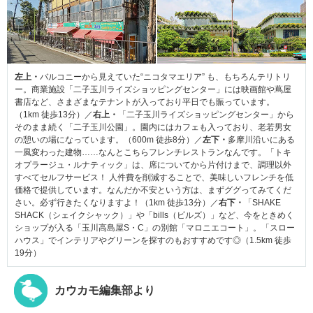
左上・
バルコニーから見えていた“ニコタマエリア” も、もちろんテリトリ
ー。商業施設「二子玉川ライズショッピングセンター」には映画館や蔦屋
書店など、さまざまなテナントが入っており平日でも賑っています。
（1km 徒歩13分）／
右上・
「二子玉川ライズショッピングセンター」から
そのまま続く「二子玉川公園」。園内にはカフェも入っており、老若男女
の憩いの場になっています。（600m 徒歩8分）／
左下・
多摩川沿いにある
一風変わった建物……なんとこちらフレンチレストランなんです。「トキ
オプラージュ・ルナティック」は、席についてから片付けまで、調理以外
すべてセルフサービス！ 人件費を削減することで、美味しいフレンチを低
価格で提供しています。なんだか不安という方は、まずググってみてくだ
さい。必ず行きたくなりますよ！（1km 徒歩13分）／
右下・
「SHAKE
SHACK（シェイクシャック）」や「bills（ビルズ）」など、今をときめく
ショップが入る「玉川高島屋S・C」の別館「マロニエコート」。「スロー
ハウス」でインテリアやグリーンを探すのもおすすめです◎（1.5km 徒歩
19分）
カウカモ編集部より