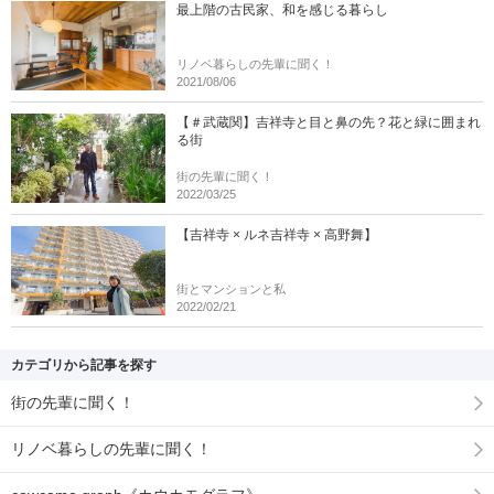
最上階の古民家、和を感じる暮らし
リノベ暮らしの先輩に聞く！
2021/08/06
【＃武蔵関】吉祥寺と目と鼻の先？花と緑に囲まれ
る街
街の先輩に聞く！
2022/03/25
【吉祥寺 × ルネ吉祥寺 × 高野舞】
街とマンションと私
2022/02/21
カテゴリから記事を探す
街の先輩に聞く！
リノベ暮らしの先輩に聞く！