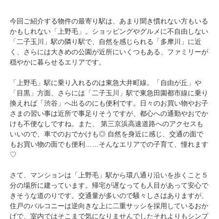
今回ご紹介する物件の最寄り駅は、あまり聞き慣れない方もいる
かもしれない「上野毛」。ショッピングやグルメに不自由しない
「二子玉川」駅の隣り駅で、自然を感じられる「多摩川」に近
く、さらには大きめの公園が近所にいくつもある、ファミリーが
穏やかに暮らせるエリアです。
「上野毛」駅に乗り入れるのは東急大井町線。「自由が丘」や
「目黒」方面、さらには「二子玉川」駅で東急田園都市線に乗り
換えれば「渋谷」へ出るのにも便利です。日々のお買い物やお子
さまの習い事は近所で事足りそうですが、都心への通勤やおでか
けも不便なしですね。また、 第三京浜高速道路へのアクセスも
いいので、車でのおでかけも◎ 自然を身近に感じ、交通の面で
もお買い物の面でも便利……そんなエリアでの子育て、憧れます
♡
さて、マンションは「上野毛」駅から環八通り沿いを歩くこと５
分の場所に建っています。帰宅が遅なっても人目があって安心で
きそうな道のりです。交通量が多いので騒々しさはありますが、
住戸のバルコニーは逆向きな上に二重サッシを採用しているおか
げで、室内ではそこまで気になりませんでしたそれよりもシンプ