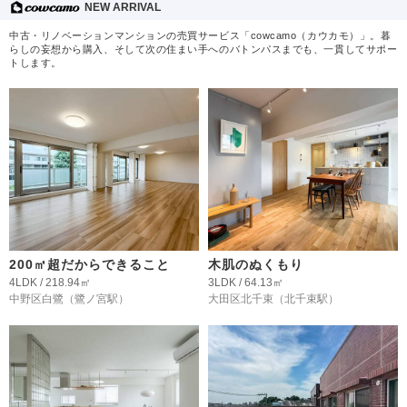
NEW ARRIVAL
中古・リノベーションマンションの売買サービス「cowcamo（カウカモ）」。暮
らしの妄想から購入、そして次の住まい手へのバトンパスまでも、一貫してサポー
トします。
200㎡超だからできること
木肌のぬくもり
4LDK / 218.94㎡
3LDK / 64.13㎡
中野区白鷺
（鷺ノ宮駅）
大田区北千束
（北千束駅）