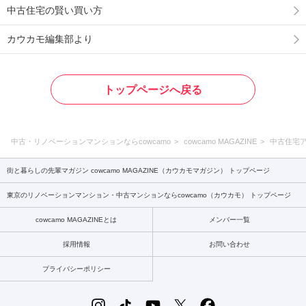
中古住宅の賢い買い方
カウカモ編集部より
トップページへ戻る
中古・リノベーションマンションならcowcamo
cowcamo MAGAZINE
中古住宅
街と暮らしの先輩マガジン cowcamo MAGAZINE（カウカモマガジン） トップページ
東京のリノベーションマンション・中古マンションならcowcamo（カウカモ） トップページ
cowcamo MAGAZINEとは
メンバー一覧
採用情報
お問い合わせ
プライバシーポリシー