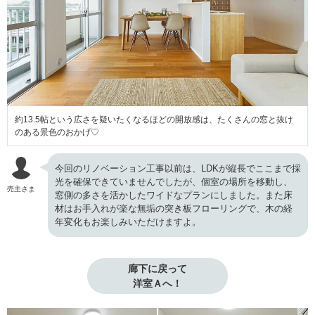
約13.5帖という広さを疑いたくなるほどの開放感は、たくさんの窓と抜け
のある景色のおかげ♡
今回のリノベーション工事以前は、LDKが縦長でここまで採
光を確保できていませんでしたが、個室の場所を移動し、
売主さま
窓側の多さを活かしたワイドなプランにしました。また床
材はお手入れが楽な無垢の突き板フローリングで、木の経
年変化もお楽しみいただけますよ。
廊下に戻って

洋室Ａへ！