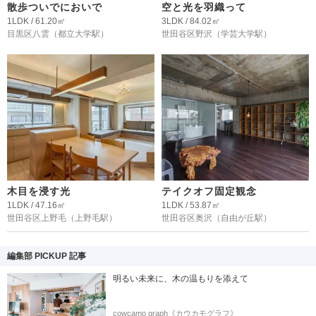
散歩ついでにおいで
空と光を羽織って
1LDK / 61.20㎡
3LDK / 84.02㎡
目黒区八雲
（都立大学駅）
世田谷区野沢
（学芸大学駅）
木目を浸す光
テイクオフ固定観念
1LDK / 47.16㎡
1LDK / 53.87㎡
世田谷区上野毛
（上野毛駅）
世田谷区奥沢
（自由が丘駅）
編集部 PICKUP 記事
明るい未来に、木の温もりを添えて
cowcamo graph《カウカモグラフ》