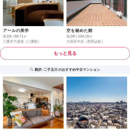
アールの美学
空を秘めた館
3LDK / 88.71㎡
3LDK / 104.16㎡
三鷹市下連雀
（三鷹駅）
大田区中央
（西馬込駅）
もっと見る
駒沢･二子玉川
のおすすめ中古マンション