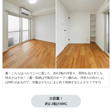
左・
こちらはバルコニーに面した、約4.2帖の洋室Ａ。照明を点けずとも、
明るさは十分！／
右・
収納は可動式のオープン棚のみ。洋室Ａの向かいに
はWICがあるので、洋服はそちらにまとめて収納するとよさそうです◎
大容量！

約2.3帖のWIC