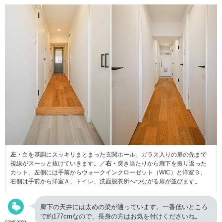
左・
白を基調にスッキリまとまった玄関ホール。ガラス入りの扉の先まで
視線がスーッと抜けていきます。／
右・
突き当たりから廊下を振り返った
カット。左側には手前からウォークインクローゼット（WIC）と洋室Ｂ、
右側は手前から洋室Ａ、トイレ、洗面脱衣所へつながる扉が並びます。
廊下の天井には太めの梁が通っています。一番低いところ
で約177cmなので、長身の方はお気を付けくださいね。
cowcamo