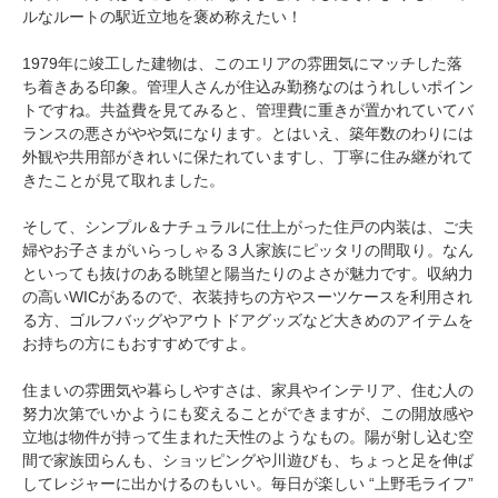
ルなルートの駅近立地を褒め称えたい！
1979年に竣工した建物は、このエリアの雰囲気にマッチした落
ち着きある印象。管理人さんが住込み勤務なのはうれしいポイン
トですね。共益費を見てみると、管理費に重きが置かれていてバ
ランスの悪さがやや気になります。とはいえ、築年数のわりには
外観や共用部がきれいに保たれていますし、丁寧に住み継がれて
きたことが見て取れました。
そして、シンプル＆ナチュラルに仕上がった住戸の内装は、ご夫
婦やお子さまがいらっしゃる３人家族にピッタリの間取り。なん
といっても抜けのある眺望と陽当たりのよさが魅力です。収納力
の高いWICがあるので、衣装持ちの方やスーツケースを利用され
る方、ゴルフバッグやアウトドアグッズなど大きめのアイテムを
お持ちの方にもおすすめですよ。
住まいの雰囲気や暮らしやすさは、家具やインテリア、住む人の
努力次第でいかようにも変えることができますが、この開放感や
立地は物件が持って生まれた天性のようなもの。陽が射し込む空
間で家族団らんも、ショッピングや川遊びも、ちょっと足を伸ば
してレジャーに出かけるのもいい。毎日が楽しい “上野毛ライフ”