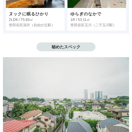
ヌックに眠るひかり
ゆらぎのなかで
2LDK / 75.60㎡
1R / 53.11㎡
世田谷区深沢
（自由が丘駅）
世田谷区玉川
（二子玉川駅）
秘めたスペック