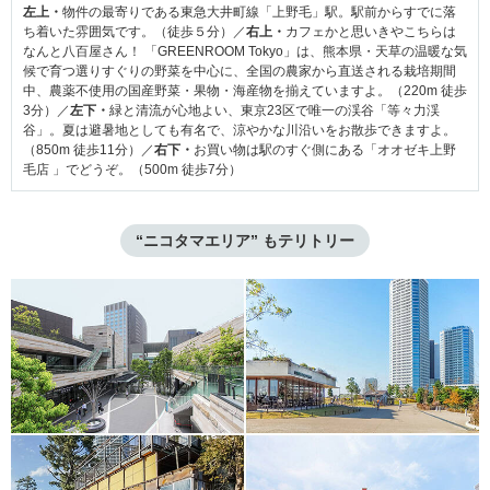
左上・
物件の最寄りである東急大井町線「上野毛」駅。駅前からすでに落
ち着いた雰囲気です。（徒歩５分）／
右上・
カフェかと思いきやこちらは
なんと八百屋さん！ 「GREENROOM Tokyo」は、熊本県・天草の温暖な気
候で育つ選りすぐりの野菜を中心に、全国の農家から直送される栽培期間
中、農薬不使用の国産野菜・果物・海産物を揃えていますよ。（220m 徒歩
3分）／
左下・
緑と清流が心地よい、東京23区で唯一の渓谷「等々力渓
谷」。夏は避暑地としても有名で、涼やかな川沿いをお散歩できますよ。
（850m 徒歩11分）／
右下・
お買い物は駅のすぐ側にある「オオゼキ上野
毛店 」でどうぞ。（500m 徒歩7分）
“ニコタマエリア” もテリトリー