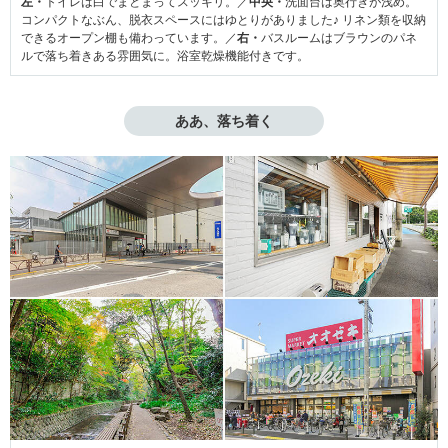
左・
トイレは白でまとまってスッキリ。／
中央・
洗面台は奥行きが浅め。
コンパクトなぶん、脱衣スペースにはゆとりがありました♪ リネン類を収納
できるオープン棚も備わっています。／
右・
バスルームはブラウンのパネ
ルで落ち着きある雰囲気に。浴室乾燥機能付きです。
ああ、落ち着く