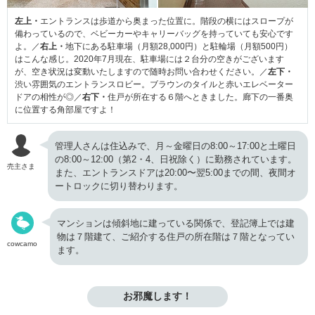
左上・
エントランスは歩道から奥まった位置に。階段の横にはスロープが
備わっているので、ベビーカーやキャリーバッグを持っていても安心です
よ。／
右上・
地下にある駐車場（月額28,000円）と駐輪場（月額500円）
はこんな感じ。2020年7月現在、駐車場には２台分の空きがございます
が、空き状況は変動いたしますので随時お問い合わせください。／
左下・
渋い雰囲気のエントランスロビー。ブラウンのタイルと赤いエレベーター
ドアの相性が◎／
右下・
住戸が所在する６階へときました。廊下の一番奥
に位置する角部屋ですよ！
管理人さんは住込みで、月～金曜日の8:00～17:00と土曜日
の8:00～12:00（第2・4、日祝除く）に勤務されています。
売主さま
また、エントランスドアは20:00〜翌5:00までの間、夜間オ
ートロックに切り替わります。
マンションは傾斜地に建っている関係で、登記簿上では建
物は７階建て、ご紹介する住戸の所在階は７階となってい
cowcamo
ます。
お邪魔します！