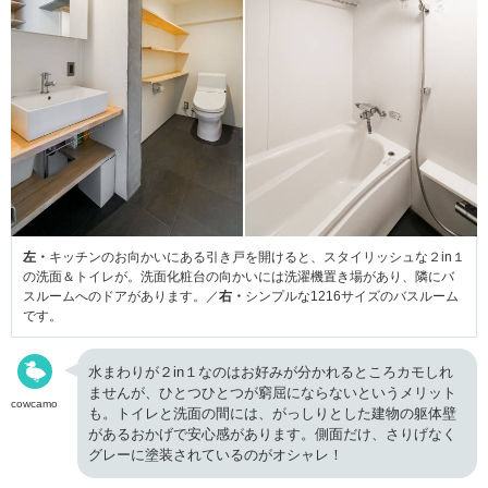
左・
キッチンのお向かいにある引き戸を開けると、スタイリッシュな２in１
の洗面＆トイレが。洗面化粧台の向かいには洗濯機置き場があり、隣にバ
スルームへのドアがあります。／
右・
シンプルな1216サイズのバスルーム
です。
水まわりが２in１なのはお好みが分かれるところカモしれ
ませんが、ひとつひとつが窮屈にならないというメリット
cowcamo
も。トイレと洗面の間には、がっしりとした建物の躯体壁
があるおかげで安心感があります。側面だけ、さりげなく
グレーに塗装されているのがオシャレ！