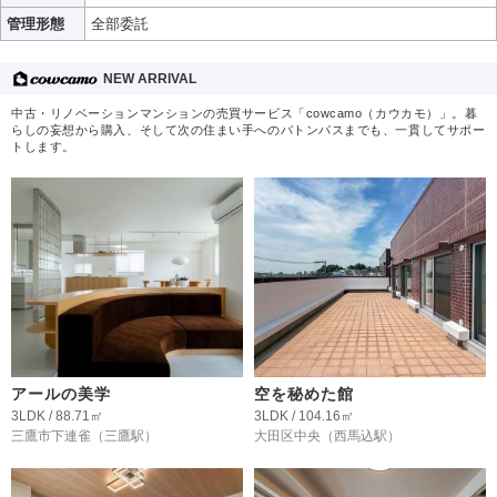
管理形態
全部委託
NEW ARRIVAL
中古・リノベーションマンションの売買サービス「cowcamo（カウカモ）」。暮
らしの妄想から購入、そして次の住まい手へのバトンパスまでも、一貫してサポー
トします。
アールの美学
空を秘めた館
3LDK / 88.71㎡
3LDK / 104.16㎡
三鷹市下連雀
（三鷹駅）
大田区中央
（西馬込駅）