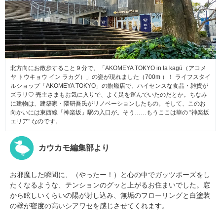
北方向にお散歩すること９分で、「AKOMEYA TOKYO in la kagū（アコメ
ヤ トウキョウ イン ラカグ）」の姿が現れました（700m ）！ ライフスタイ
ルショップ「AKOMEYA TOKYO」の旗艦店で、ハイセンスな食品・雑貨が
ズラリ♡ 売主さまもお気に入りで、よく足を運んでいたのだとか。ちなみ
に建物は、建築家・隈研吾氏がリノベーションしたもの。そして、このお
向かいには東西線「神楽坂」駅の入口が。そう……もうここは華の “神楽坂
エリア” なのです。
カウカモ編集部より
お邪魔した瞬間に、（やったー！）と心の中でガッツポーズをし
たくなるような、テンションのグッと上がるお住まいでした。窓
から眩しいくらいの陽が射し込み、無垢のフローリングと白塗装
の壁が密度の高いシアワセを感じさせてくれます。