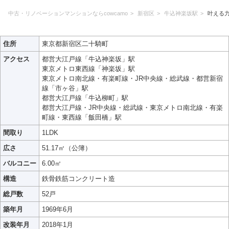
中古・リノベーションマンションならcowcamo
新宿区
牛込神楽坂駅
叶える
住所
東京都新宿区二十騎町
アクセス
都営大江戸線「牛込神楽坂」駅
東京メトロ東西線「神楽坂」駅
東京メトロ南北線・有楽町線・JR中央線・総武線・都営新宿
線「市ヶ谷」駅
都営大江戸線「牛込柳町」駅
都営大江戸線・JR中央線・総武線・東京メトロ南北線・有楽
町線・東西線「飯田橋」駅
間取り
1LDK
広さ
51.17㎡（公簿）
バルコニー
6.00㎡
構造
鉄骨鉄筋コンクリート造
総戸数
52戸
築年月
1969年6月
改装年月
2018年1月