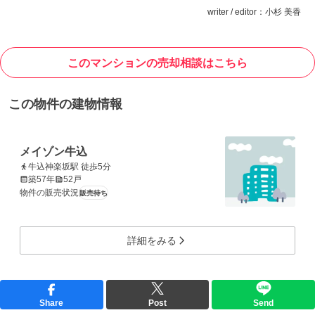
writer / editor：小杉 美香
このマンションの売却相談はこちら
この物件の建物情報
メイゾン牛込
牛込神楽坂駅 徒歩5分
築57年
52戸
物件の販売状況
販売待ち
詳細をみる
Share
Post
Send