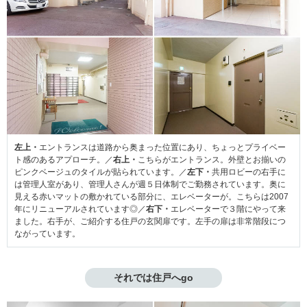
左上・
エントランスは道路から奥まった位置にあり、ちょっとプライベー
ト感のあるアプローチ。／
右上・
こちらがエントランス。外壁とお揃いの
ピンクベージュのタイルが貼られています。／
左下・
共用ロビーの右手に
は管理人室があり、管理人さんが週５日体制でご勤務されています。奥に
見える赤いマットの敷かれている部分に、エレベーターが。こちらは2007
年にリニューアルされています◎／
右下・
エレベーターで３階にやって来
ました。右手が、ご紹介する住戸の玄関扉です。左手の扉は非常階段につ
ながっています。
それでは住戸へgo