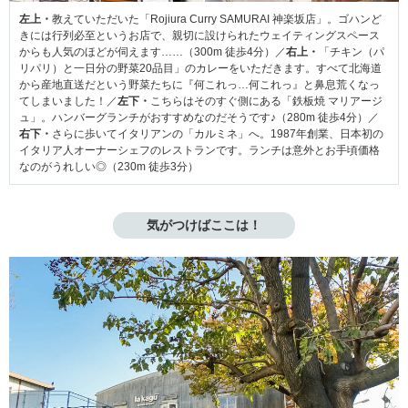
左上・
教えていただいた「Rojiura Curry SAMURAI 神楽坂店」。ゴハンど
きには行列必至というお店で、親切に設けられたウェイティングスペース
からも人気のほどが伺えます……（300m 徒歩4分）／
右上・
「チキン（パ
リパリ）と一日分の野菜20品目」のカレーをいただきます。すべて北海道
から産地直送だという野菜たちに『何これっ…何これっ』と鼻息荒くなっ
てしまいました！／
左下・
こちらはそのすぐ側にある「鉄板焼 マリアージ
ュ」。ハンバーグランチがおすすめなのだそうです♪（280m 徒歩4分）／
右下・
さらに歩いてイタリアンの「カルミネ」へ。1987年創業、日本初の
イタリア人オーナーシェフのレストランです。ランチは意外とお手頃価格
なのがうれしい◎（230m 徒歩3分）
気がつけばここは！