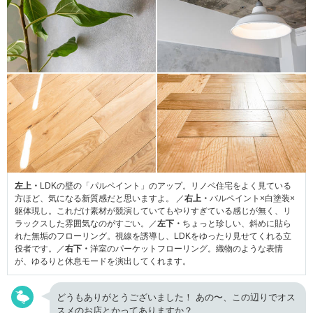
左上・
LDKの壁の「パルペイント」のアップ。リノベ住宅をよく見ている
方ほど、気になる新質感だと思いますよ。 ／
右上・
バルペイント×白塗装×
躯体現し。これだけ素材が競演していてもやりすぎている感じが無く、リ
ラックスした雰囲気なのがすごい。／
左下・
ちょっと珍しい、斜めに貼ら
れた無垢のフローリング。視線を誘導し、LDKをゆったり見せてくれる立
役者です。／
右下・
洋室のパーケットフローリング。織物のような表情
が、ゆるりと休息モードを演出してくれます。
どうもありがとうございました！ あの〜、この辺りでオス
スメのお店とかってありますか？