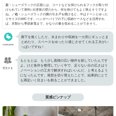
左・
シューズラックの正面には、コートなどを掛けられるフックが取り付
けられていて便利♪ 白塗装の壁だから、何を掛けてもよく映えそうですよ
ね。／
右・
シューズラックの隣の引き戸を開けると、中はドーンとゆった
りサイズのWICです。ハンガーパイプの下に収納ケースなどを活用すれ
ば、衣類から季節家電まで、かなりの量を収めることができそう。
廊下を無くしたり、水まわりや収納を一カ所にギュッとま
とめたり、スペースをゆったり感じさせてくれる工夫がい
cowcamo
っぱいですね！
もともとは、もう少し面積の広い物件を探していたんです
よ。けど条件を整理していく中で、足りない分の広さはリ
売主さま
ノベーションの工夫で解決すればいいんだ、と考えるよう
になったんです。発想を切り替えたことで、結果的にとて
も満足いく住まいを創ることができました。
質感ピンナップ