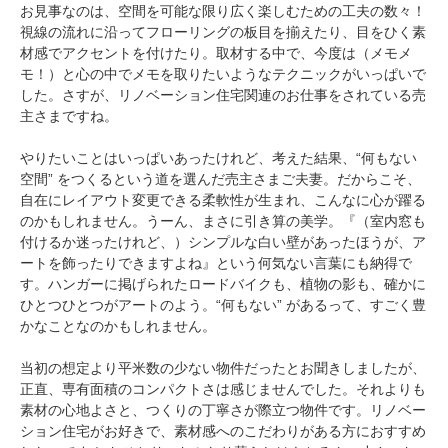
お見事なのは、空間を可能な限り広く楽しむための工夫の数々！
視線の流れに沿ってフローリングの板目を揃えたり、目をひく素
材感でアクセントを付けたり。取材する中で、今度は（メモメ
モ！）と心の中でメモを取りたいようなテクニックがいっぱいで
した。さすが、リノベーション住宅関連のお仕事をされている売
主さまですね。
やりたいことはいっぱいあったけれど、考えた結果、“何もない
空間” をつくるという道を選んだ売主さまご夫妻。だからこそ、
自在にレイアウト変更できる柔軟性が生まれ、こんなに心が躍る
のかもしれません。うーん、まさに引き算の美学。『（室内窓も
付けるか迷ったけれど、）シンプルな白い壁があったほうが、ア
ートを飾ったりできますよね』という何気ない言葉にも納得で
す。ハンガーに掲げられたロードバイクも、植物の影も、確かに
ひとつひとつがアートのよう。“何もない” があるって、すごく豊
かなことなのかもしれません。
当初の想定より平米数の少ない物件だったとお聞きしましたが、
正直、専有面積のコンパクトさは感じませんでした。それよりも
素材の心地よさと、つくりの丁寧さが際立つ物件です。リノベー
ション住宅がお好きで、素材感へのこだわりがある方におすすめ