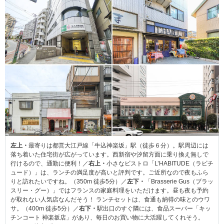
左上・
最寄りは都営大江戸線「牛込神楽坂」駅（徒歩６分）。駅周辺には
落ち着いた住宅街が広がっています。西新宿や汐留方面に乗り換え無しで
行けるので、通勤に便利！／
右上・
小さなビストロ「L’HABITUDE（ラビチ
ュード）」は、ランチの満足度が高いと評判です。ご近所なので夜もふら
りと訪れたいですね。（350m 徒歩5分）／
左下・
「Brasserie Gus（ブラッ
スリー・グー）」ではフランスの家庭料理をいただけます。昼も夜も予約
が取れない人気店なんだそう！ ランチセットは、食通も納得の味とのウワ
サ。（400m 徒歩5分）／
右下・
駅出口のすぐ隣には、食品スーパー「キッ
チンコート 神楽坂店」があり、毎日のお買い物に大活躍してくれそう。