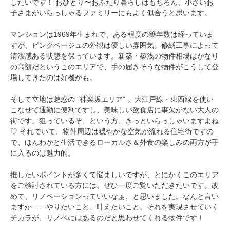
したいです！ おひとり〜おふたり暮らしはもちろん、小さいお
子さまがいらっしゃるファミリーにもよく似合うと思います。
マンションは1969年生まれで、ある程度の築年数は経っていま
すが、ピンクベージュの外観は優しい雰囲気。修繕工事によって
清潔感ある状態を保っています。新築・築浅の物件相場はかなり
の高額だというこのエリアで、手の届きそうな物件がこうして登
場してきたのは好機かも。
そして立地は魅惑の “神楽坂エリア” 。大江戸線・東西線を使い
こなせて通勤に便利ですし、美味しい飲食店に事欠かない大人の
街です。狙っているぞ、という方、きっといらっしゃいますよね
♡ それでいて、物件周辺は穏やかな空気が流れる住宅街ですの
で、ほんわかと生活できるローカルさ＆外食の楽しみの両方が手
に入るのは魅力的。
推したいポイントが多くて悩ましいですが、とにかくこのエリア
をご検討されている方には、ぜひ一度ご覧いただきたいです。改
めて、リノベーションっていいなぁ、と思いました。なんと言い
ますか……やりたいこと、叶えたいこと。それを実現させていく
チカラが、リノベにはあるのだと思わせてくれる物件です！