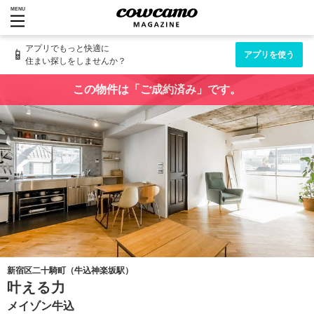
MENU
アプリでもっと快適に
📱
アプリを使う
住まい探しをしませんか？
この物件は「ご成約済み」です。
新宿区二十騎町（牛込神楽坂駅）
叶える力
メイゾン牛込