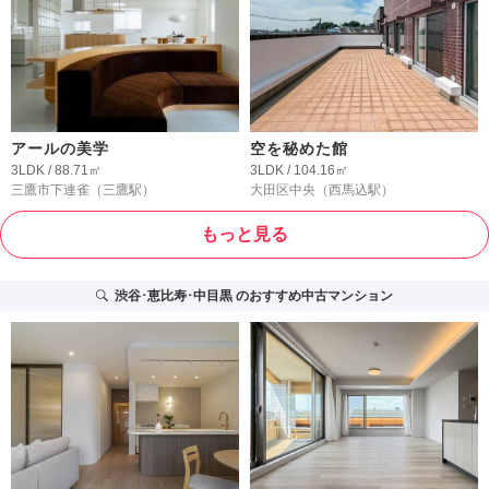
アールの美学
空を秘めた館
3LDK / 88.71㎡
3LDK / 104.16㎡
三鷹市下連雀
（三鷹駅）
大田区中央
（西馬込駅）
もっと見る
渋谷･恵比寿･中目黒
のおすすめ中古マンション