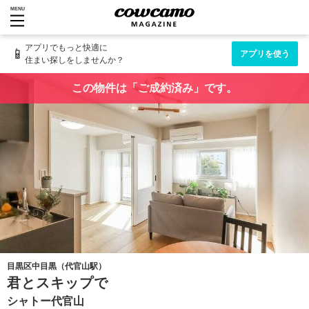
MENU
アプリでもっと快適に
📱
アプリを使う
住まい探しをしませんか？
この物件は「ご成約済み」です。
目黒区中目黒（代官山駅）
君とスキップで
シャトー代官山