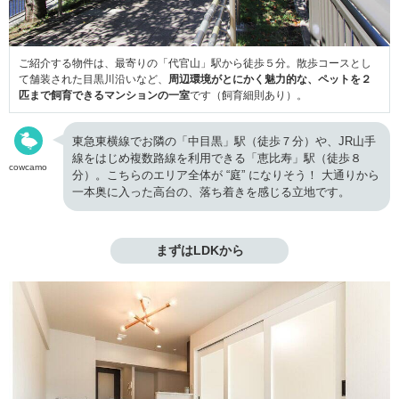
ご紹介する物件は、最寄りの「代官山」駅から徒歩５分。散歩コースとし
て舗装された目黒川沿いなど、
周辺環境がとにかく魅力的な、ペットを２
匹まで飼育できるマンションの一室
です（飼育細則あり）。
東急東横線でお隣の「中目黒」駅（徒歩７分）や、JR山手
線をはじめ複数路線を利用できる「恵比寿」駅（徒歩８
cowcamo
分）。こちらのエリア全体が “庭” になりそう！ 大通りから
一本奥に入った高台の、落ち着きを感じる立地です。
まずはLDKから