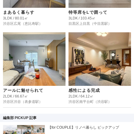
まあるく暮らす
特等席をLで囲って
3LDK / 80.01㎡
3LDK / 103.45㎡
渋谷区広尾
（恵比寿駅）
目黒区上目黒
（中目黒駅）
アールに魅せられて
感性による完成
2LDK / 66.67㎡
2LDK / 64.12㎡
渋谷区渋谷
（表参道駅）
渋谷区南平台町
（渋谷駅）
編集部 PICKUP 記事
【for COUPLE】リノベ暮らし ピックアップ