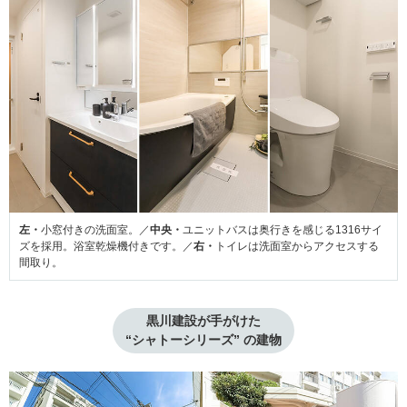
左・
小窓付きの洗面室。／
中央・
ユニットバスは奥行きを感じる1316サイ
ズを採用。浴室乾燥機付きです。／
右・
トイレは洗面室からアクセスする
間取り。
黒川建設が手がけた

“シャトーシリーズ” の建物