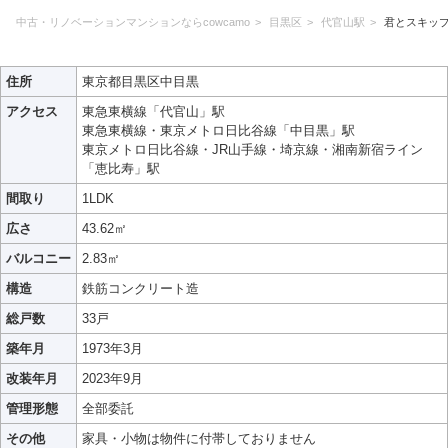
中古・リノベーションマンションならcowcamo
目黒区
代官山駅
君とスキッ
住所
東京都目黒区中目黒
アクセス
東急東横線「代官山」駅
東急東横線・東京メトロ日比谷線「中目黒」駅
東京メトロ日比谷線・JR山手線・埼京線・湘南新宿ライン
「恵比寿」駅
間取り
1LDK
広さ
43.62㎡
バルコニー
2.83㎡
構造
鉄筋コンクリート造
総戸数
33戸
築年月
1973年3月
改装年月
2023年9月
管理形態
全部委託
その他
家具・小物は物件に付帯しておりません