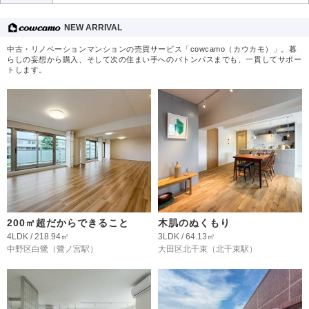
NEW ARRIVAL
中古・リノベーションマンションの売買サービス「cowcamo（カウカモ）」。暮
らしの妄想から購入、そして次の住まい手へのバトンパスまでも、一貫してサポー
トします。
200㎡超だからできること
木肌のぬくもり
4LDK / 218.94㎡
3LDK / 64.13㎡
中野区白鷺
（鷺ノ宮駅）
大田区北千束
（北千束駅）