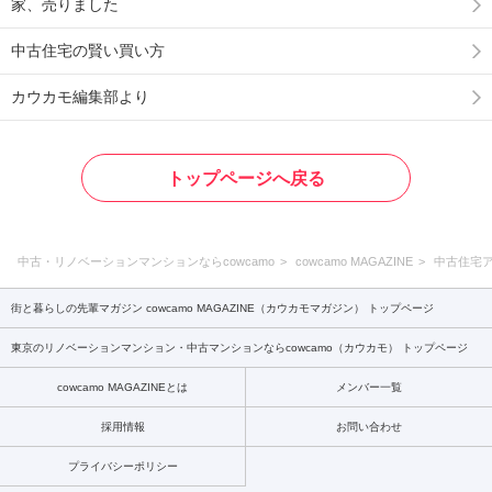
家、売りました
中古住宅の賢い買い方
カウカモ編集部より
トップページへ戻る
中古・リノベーションマンションならcowcamo
cowcamo MAGAZINE
中古住宅
街と暮らしの先輩マガジン cowcamo MAGAZINE（カウカモマガジン） トップページ
東京のリノベーションマンション・中古マンションならcowcamo（カウカモ） トップページ
cowcamo MAGAZINEとは
メンバー一覧
採用情報
お問い合わせ
プライバシーポリシー