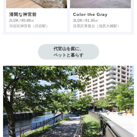
清閑な神宮前
Color the Gray
2LDK / 85.88㎡
3LDK / 81.30㎡
渋谷区神宮前
（渋谷駅）
目黒区青葉台
（池尻大橋駅）
代官山を庭に、

ペットと暮らす