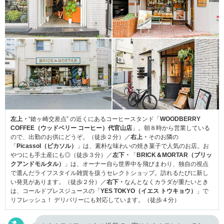
左上・
“鎗ヶ崎交差点” の近くにあるコーヒースタンド「
WOODBERRY
COFFEE（ウッドベリー コーヒー）代官山店
」。朝８時から営業している
ので、出勤のお供にどうぞ。（徒歩２分）／
右上・
そのお隣の
「
Picassol（ピカソル）
」は、素朴な味わいの焼き菓子で人気のお店。お
やつにも手土産にも◎（徒歩３分）／
左下・
「
BRICK＆MORTAR（ブリッ
クアンドモルタル）
」は、オーナー自ら世界中を飛びまわり、独自の視点
で選んだライフスタイル雑貨を扱うセレクトショップ。訪れるたびに新し
い発見があります。（徒歩２分）／
右下・
なんとなくカラダが重たいとき
は、コールドプレスジュースの「
YES TOKYO（イエス トウキョウ）
」で
リフレッシュ！ デリバリーにも対応しています。（徒歩４分）