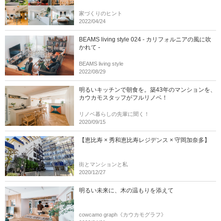
家づくりのヒント
2022/04/24
BEAMS living style 024 - カリフォルニアの風に吹
かれて -
BEAMS living style
2022/08/29
明るいキッチンで朝食を。築43年のマンションを、
カウカモスタッフがフルリノベ！
リノベ暮らしの先輩に聞く！
2020/09/15
【恵比寿 × 秀和恵比寿レジデンス × 守岡加奈多】
街とマンションと私
2020/12/27
明るい未来に、木の温もりを添えて
cowcamo graph《カウカモグラフ》