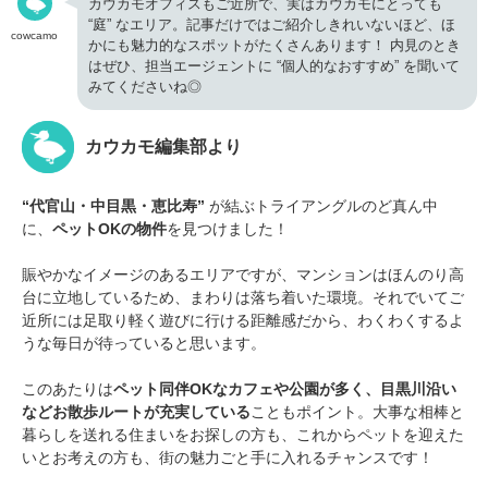
カウカモオフィスもご近所で、実はカウカモにとっても
“庭” なエリア。記事だけではご紹介しきれいないほど、ほ
cowcamo
かにも魅力的なスポットがたくさんあります！ 内見のとき
はぜひ、担当エージェントに “個人的なおすすめ” を聞いて
みてくださいね◎
カウカモ編集部より
“代官山・中目黒・恵比寿”
が結ぶトライアングルのど真ん中
に、
ペットOKの物件
を見つけました！
賑やかなイメージのあるエリアですが、マンションはほんのり高
台に立地しているため、まわりは落ち着いた環境。それでいてご
近所には足取り軽く遊びに行ける距離感だから、わくわくするよ
うな毎日が待っていると思います。
このあたりは
ペット同伴OKなカフェや公園が多く、目黒川沿い
などお散歩ルートが充実している
こともポイント。大事な相棒と
暮らしを送れる住まいをお探しの方も、これからペットを迎えた
いとお考えの方も、街の魅力ごと手に入れるチャンスです！