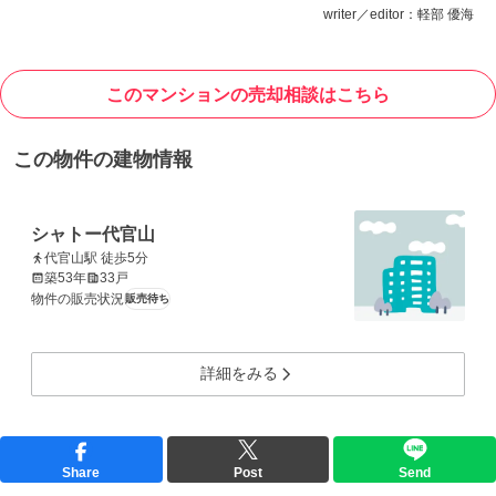
writer／editor：軽部 優海
このマンションの売却相談はこちら
この物件の建物情報
シャトー代官山
代官山駅 徒歩5分
築53年
33戸
物件の販売状況
販売待ち
詳細をみる
Share
Post
Send