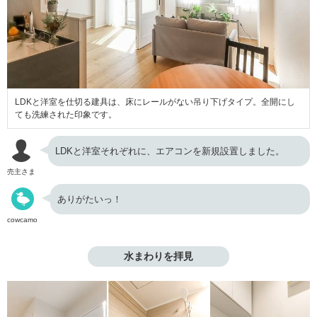
LDKと洋室を仕切る建具は、床にレールがない吊り下げタイプ。全開にし
ても洗練された印象です。
LDKと洋室それぞれに、エアコンを新規設置しました。
売主さま
ありがたいっ！
cowcamo
水まわりを拝見