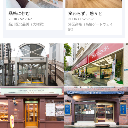
品格に佇む
変わらず、悠々と
2LDK / 52.73㎡
3LDK / 152.96㎡
品川区北品川
（大崎駅）
港区高輪
（高輪ゲートウェイ
駅）