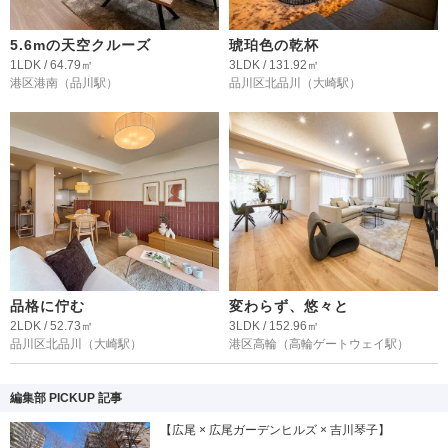
5.6mの天空クルーズ
琥珀色の乾杯
1LDK / 64.79㎡
3LDK / 131.92㎡
港区港南
（品川駅）
品川区北品川
（大崎駅）
品格に佇む
変わらず、悠々と
2LDK / 52.73㎡
3LDK / 152.96㎡
品川区北品川
（大崎駅）
港区高輪
（高輪ゲートウェイ駅）
編集部 PICKUP 記事
【広尾 × 広尾ガーデンヒルズ × 吉川琴子】