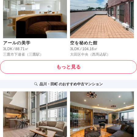
アールの美学
空を秘めた館
3LDK / 88.71㎡
3LDK / 104.16㎡
三鷹市下連雀
（三鷹駅）
大田区中央
（西馬込駅）
もっと見る
品川・田町
のおすすめ中古マンション