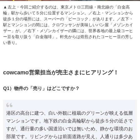
左上・今回ご紹介するのは、東京メトロ三田線・南北線の「白金高
輪」駅から歩いて５分に位置するマンション。／右上・マンションから
徒歩１分の場所には、スーパーの「ピーコック」があります。／左下・
駅とマンションの間には、クロワッサンが美味しいパン屋「メゾンカイ
ザー」が。／右下・メゾンカイザーの隣には、世界各地の最上級コーヒ
ー豆を取り扱う「白金珈琲」。軒先からは焙煎されたコーヒー豆の芳し
い香り。
cowcamo営業担当が売主さまにヒアリング！
Q1）物件の「売り」はどこですか？
港区の高台に建つ、白い外観に植栽のグリーンが映える低層
マンションです。地下鉄の白金高輪駅から徒歩５分の近さで
すが、通行量の多い国道沿いでは無いため、静かな環境のお
部屋です。リビングからは前面道路が見え、人通りは多少あ