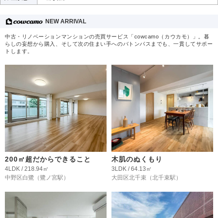
NEW ARRIVAL
中古・リノベーションマンションの売買サービス「cowcamo（カウカモ）」。暮
らしの妄想から購入、そして次の住まい手へのバトンパスまでも、一貫してサポー
トします。
200㎡超だからできること
木肌のぬくもり
4LDK / 218.94㎡
3LDK / 64.13㎡
中野区白鷺
（鷺ノ宮駅）
大田区北千束
（北千束駅）