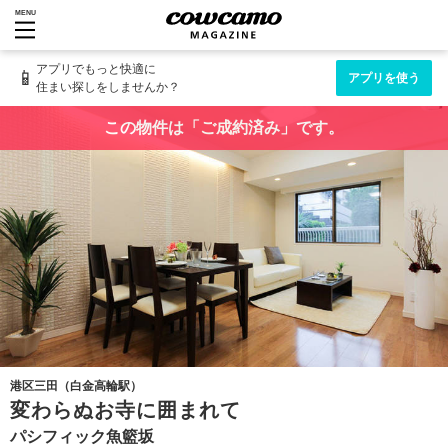
MENU
アプリでもっと快適に
📱
アプリを使う
住まい探しをしませんか？
この物件は「ご成約済み」です。
港区三田（白金高輪駅）
変わらぬお寺に囲まれて
パシフィック魚籃坂