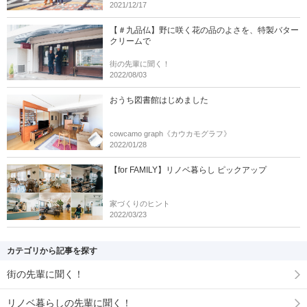
2021/12/17
【＃九品仏】野に咲く花の品のよさを、特製バター
クリームで
街の先輩に聞く！
2022/08/03
おうち図書館はじめました
cowcamo graph《カウカモグラフ》
2022/01/28
【for FAMILY】リノベ暮らし ピックアップ
家づくりのヒント
2022/03/23
カテゴリから記事を探す
街の先輩に聞く！
リノベ暮らしの先輩に聞く！