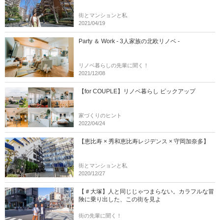
街とマンションと私
2021/04/19
Party ＆ Work - 3人家族の北欧リノベ -
リノベ暮らしの先輩に聞く！
2021/12/08
【for COUPLE】リノベ暮らし ピックアップ
家づくりのヒント
2022/04/24
【恵比寿 × 秀和恵比寿レジデンス × 守岡加奈多】
街とマンションと私
2020/12/27
【＃大塚】人と同じじゃつまらない。カラフルな冒
険に乗り出した、この街を見よ
街の先輩に聞く！