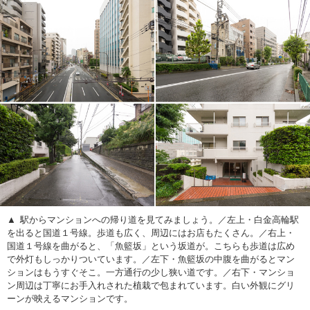
駅からマンションへの帰り道を見てみましょう。／左上・白金高輪駅
を出ると国道１号線。歩道も広く、周辺にはお店もたくさん。／右上・
国道１号線を曲がると、「魚籃坂」という坂道が。こちらも歩道は広め
で外灯もしっかりついています。／左下・魚籃坂の中腹を曲がるとマン
ションはもうすぐそこ。一方通行の少し狭い道です。／右下・マンショ
ン周辺は丁寧にお手入れされた植栽で包まれています。白い外観にグリ
ーンが映えるマンションです。