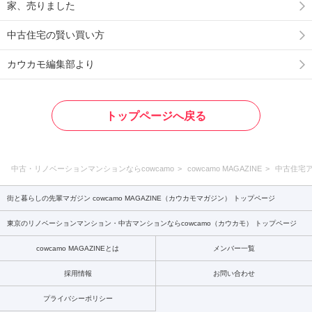
家、売りました
中古住宅の賢い買い方
カウカモ編集部より
トップページへ戻る
中古・リノベーションマンションならcowcamo
cowcamo MAGAZINE
中古住宅
街と暮らしの先輩マガジン cowcamo MAGAZINE（カウカモマガジン） トップページ
東京のリノベーションマンション・中古マンションならcowcamo（カウカモ） トップページ
cowcamo MAGAZINEとは
メンバー一覧
採用情報
お問い合わせ
プライバシーポリシー