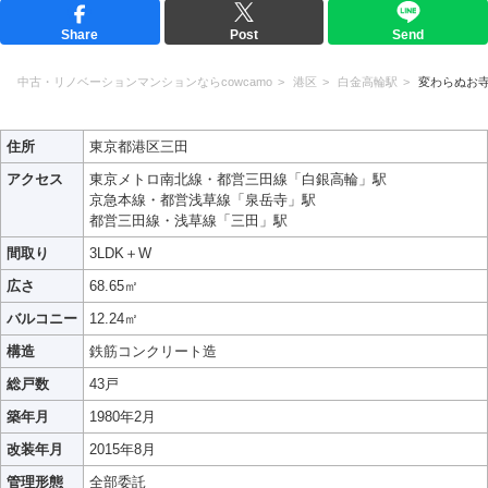
Share
Post
Send
中古・リノベーションマンションならcowcamo
港区
白金高輪駅
変わらぬお
住所
東京都港区三田
アクセス
東京メトロ南北線・都営三田線「白銀高輪」駅
京急本線・都営浅草線「泉岳寺」駅
都営三田線・浅草線「三田」駅
間取り
3LDK＋W
広さ
68.65㎡
バルコニー
12.24㎡
構造
鉄筋コンクリート造
総戸数
43戸
築年月
1980年2月
改装年月
2015年8月
管理形態
全部委託