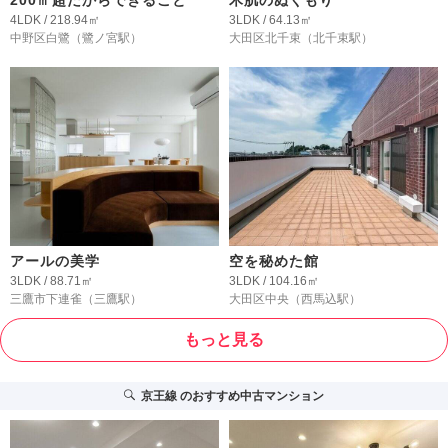
4LDK / 218.94㎡
3LDK / 64.13㎡
中野区白鷺
（鷺ノ宮駅）
大田区北千束
（北千束駅）
アールの美学
空を秘めた館
3LDK / 88.71㎡
3LDK / 104.16㎡
三鷹市下連雀
（三鷹駅）
大田区中央
（西馬込駅）
もっと見る
京王線
のおすすめ中古マンション