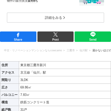
物件の販売状況
販売待ち
詳細をみる
Share
Post
Send
中古・リノベーションマンションならcowcamo
三鷹市
仙川駅
届かないほど
住所
東京都三鷹市新川
アクセス
京王線「仙川」駅
間取り
3LDK
広さ
69.86㎡
バルコニー
7.83㎡
構造
鉄筋コンクリート造
総戸数
31戸