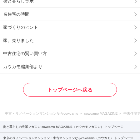
街と暮らしラボ
名住宅の時間
家づくりのヒント
家、売りました
中古住宅の賢い買い方
カウカモ編集部より
トップページへ戻る
中古・リノベーションマンションならcowcamo
cowcamo MAGAZINE
中古住宅
街と暮らしの先輩マガジン cowcamo MAGAZINE（カウカモマガジン） トップページ
東京のリノベーションマンション・中古マンションならcowcamo（カウカモ） トップページ