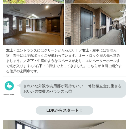
左上・
エントランスにはグリーンがたっぷり！／
右上・
左手には管理人
室、右手には宅配ボックスが備わっています。オートロック扉の先へ進み
ましょう。／
左下・
中庭のようなスペースがあり、エレベーターホールま
で光が入ります♪／
右下・
３階まで上ってきました。こちらが今回ご紹介す
る住戸の玄関扉です。
きれいな外観や共用部が気持ちいい！ 修繕積立金に重きを
おいた共益費のバランスも◎
cowcamo
LDKからスタート！