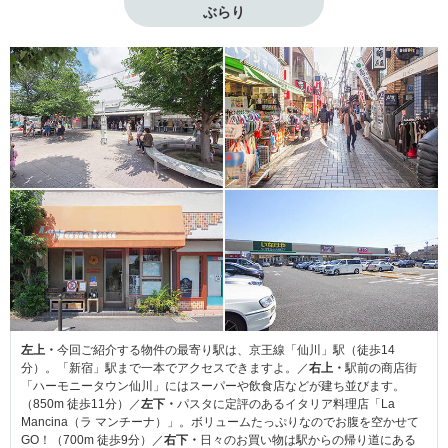
ぶらり
左上・
今回ご紹介する物件の最寄り駅は、京王線「仙川」駅（徒歩14
分）。「新宿」駅まで一本でアクセスできますよ。／
右上・
駅前の商店街
「ハーモニータウン仙川」にはスーパーや飲食店などが建ち並びます。
（850m 徒歩11分）／
左下・
パスタに定評のあるイタリア料理店「La
Mancina（ラ マンチーナ）」。ボリュームたっぷりなのでお腹を空かせて
GO！（700m 徒歩9分）／
右下・
日々のお買い物は駅からの帰り道にある