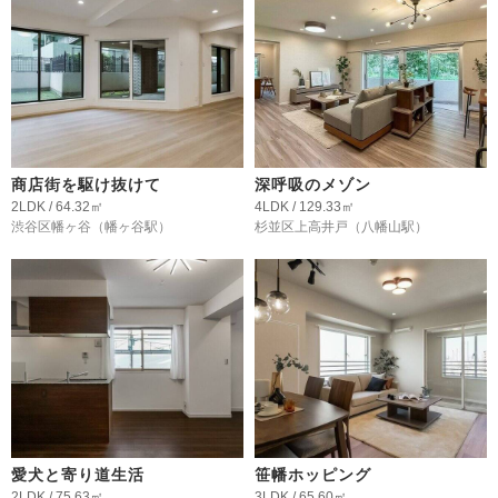
商店街を駆け抜けて
深呼吸のメゾン
2LDK / 64.32㎡
4LDK / 129.33㎡
渋谷区幡ヶ谷
（幡ヶ谷駅）
杉並区上高井戸
（八幡山駅）
愛犬と寄り道生活
笹幡ホッピング
2LDK / 75.63㎡
3LDK / 65.60㎡