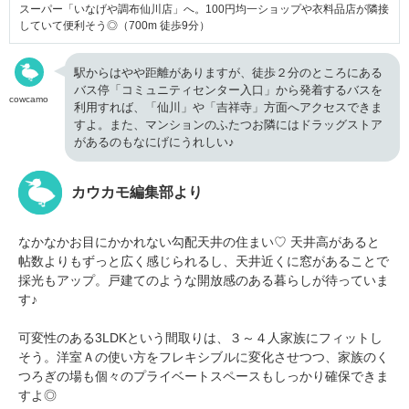
スーパー「いなげや調布仙川店」へ。100円均一ショップや衣料品店が隣接
していて便利そう◎（700m 徒歩9分）
駅からはやや距離がありますが、徒歩２分のところにある
バス停「コミュニティセンター入口」から発着するバスを
cowcamo
利用すれば、「仙川」や「吉祥寺」方面へアクセスできま
すよ。また、マンションのふたつお隣にはドラッグストア
があるのもなにげにうれしい♪
カウカモ編集部より
なかなかお目にかかれない勾配天井の住まい♡ 天井高があると
帖数よりもずっと広く感じられるし、天井近くに窓があることで
採光もアップ。戸建てのような開放感のある暮らしが待っていま
す♪
可変性のある3LDKという間取りは、３～４人家族にフィットし
そう。洋室Ａの使い方をフレキシブルに変化させつつ、家族のく
つろぎの場も個々のプライベートスペースもしっかり確保できま
すよ◎