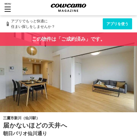
MENU
アプリでもっと快適に
📱
アプリを使う
住まい探しをしませんか？
この物件は「ご成約済み」です。
三鷹市新川（仙川駅）
届かないほどの天井へ
朝日パリオ仙川通り