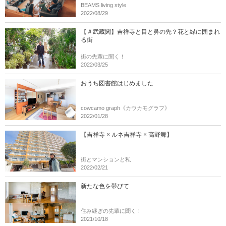
BEAMS living style
2022/08/29
【＃武蔵関】吉祥寺と目と鼻の先？花と緑に囲まれ
る街
街の先輩に聞く！
2022/03/25
おうち図書館はじめました
cowcamo graph《カウカモグラフ》
2022/01/28
【吉祥寺 × ルネ吉祥寺 × 高野舞】
街とマンションと私
2022/02/21
新たな色を帯びて
住み継ぎの先輩に聞く！
2021/10/18