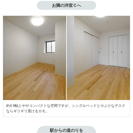
お隣の洋室Ｃへ
約4.9帖とややコンパクトな空間ですが、シングルベッドと小ぶりなデスク
ならギリギリ置けるカモ。
駅からの道のりを
