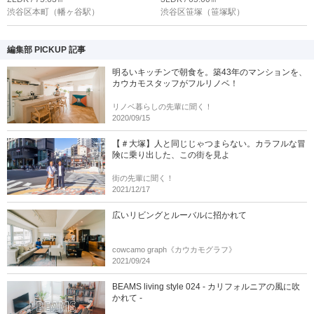
渋谷区本町
（幡ヶ谷駅）
渋谷区笹塚
（笹塚駅）
編集部 PICKUP 記事
明るいキッチンで朝食を。築43年のマンションを、
カウカモスタッフがフルリノベ！
リノベ暮らしの先輩に聞く！
2020/09/15
【＃大塚】人と同じじゃつまらない。カラフルな冒
険に乗り出した、この街を見よ
街の先輩に聞く！
2021/12/17
広いリビングとルーバルに招かれて
cowcamo graph《カウカモグラフ》
2021/09/24
BEAMS living style 024 - カリフォルニアの風に吹
かれて -