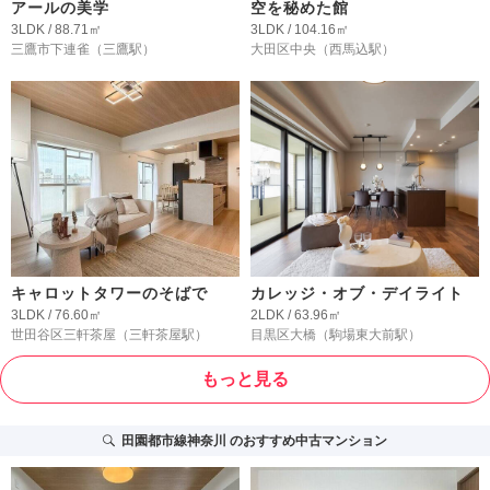
アールの美学
空を秘めた館
3LDK / 88.71㎡
3LDK / 104.16㎡
三鷹市下連雀
（三鷹駅）
大田区中央
（西馬込駅）
キャロットタワーのそばで
カレッジ・オブ・デイライト
3LDK / 76.60㎡
2LDK / 63.96㎡
世田谷区三軒茶屋
（三軒茶屋駅）
目黒区大橋
（駒場東大前駅）
もっと見る
田園都市線神奈川
のおすすめ中古マンション