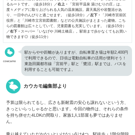
るルートです。（徒歩18分）／
右上・
「宮前平温泉 湯けむりの庄」は、
度々メディアに取り上げられる人気の温泉施設。露天風呂や岩盤浴があ
り、一日中のんびりと過ごせます。（徒歩18分）／
左下・
「川崎市宮前区
役所」と「川崎市立宮前図書館」などの公共施設がまとまった建物。こち
らの図書館は広々としていて、児童図書も充実しています。（徒歩15分）
／
右下・
スーパー「いなげや 川崎土橋店」。駅前まで歩かなくてもお買い
物できます◎（徒歩11分）
駅からやや距離がありますが、自転車置き場は年額2,400円
で利用できるので、日頃は電動自転車の活用が便利そう！
cowcamo
東急田園都市線「宮前平」駅と「鷺沼」駅までは、バスを
利用することも可能ですよ。
カウカモ編集部より
予算は限られてるし、広さも新耐震の安心も譲れないという方、
きっといらっしゃるかと思います。今回の物件は、それらの条件
を持ち併せた4LDKの間取り。家族1人1部屋も夢ではありませ
ん。
乗り越えていただかないといけない点は4つ。駅徒歩・1階分階段