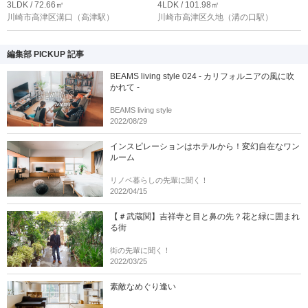
3LDK / 72.66㎡
4LDK / 101.98㎡
川崎市高津区溝口
（高津駅）
川崎市高津区久地
（溝の口駅）
編集部 PICKUP 記事
BEAMS living style 024 - カリフォルニアの風に吹
かれて -
BEAMS living style
2022/08/29
インスピレーションはホテルから！変幻自在なワン
ルーム
リノベ暮らしの先輩に聞く！
2022/04/15
【＃武蔵関】吉祥寺と目と鼻の先？花と緑に囲まれ
る街
街の先輩に聞く！
2022/03/25
素敵なめぐり逢い