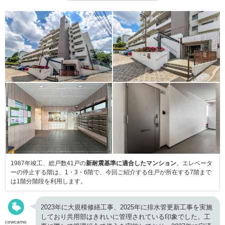
1987年竣工、総戸数41戸の
新耐震基準に適合したマンション
。エレベータ
ーの停止する階は、1・3・6階で、今回ご紹介する住戸が所在する7階まで
は1階分階段を利用します。
2023年に大規模修繕工事、2025年に排水管更新工事を実施
しており共用部はきれいに管理されている印象でした。工
cowcamo