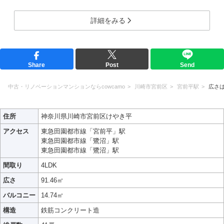
詳細をみる
Share
Post
Send
中古・リノベーションマンションならcowcamo
川崎市宮前区
宮前平駅
広さ
住所
神奈川県川崎市宮前区けやき平
アクセス
東急田園都市線「宮前平」駅
東急田園都市線「鷺沼」駅
東急田園都市線「鷺沼」駅
間取り
4LDK
広さ
91.46㎡
バルコニー
14.74㎡
構造
鉄筋コンクリート造