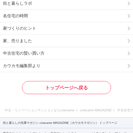
街と暮らしラボ
名住宅の時間
家づくりのヒント
家、売りました
中古住宅の賢い買い方
カウカモ編集部より
トップページへ戻る
中古・リノベーションマンションならcowcamo
cowcamo MAGAZINE
中古住宅
街と暮らしの先輩マガジン cowcamo MAGAZINE（カウカモマガジン） トップページ