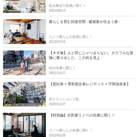
住み継ぎの先輩に聞く！
2021/05/13
暮らしを育む回遊空間 - 建築家が住まう家 -
リノベ暮らしの先輩に聞く！
2022/07/15
【＃大塚】人と同じじゃつまらない。カラフルな冒
険に乗り出した、この街を見よ
街の先輩に聞く！
2021/12/17
【恵比寿 × 秀和恵比寿レジデンス × 守岡加奈多】
街とマンションと私
2020/12/27
【特別編】古民家リノベの先輩に聞く！
リノベ暮らしの先輩に聞く！
2022/02/28