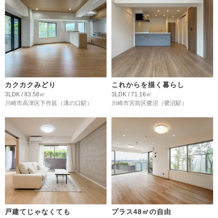
カクカクみどり
これからを描く暮らし
3LDK / 83.58㎡
3LDK / 71.16㎡
川崎市高津区下作延
（溝の口駅）
川崎市宮前区鷺沼
（鷺沼駅）
戸建てじゃなくても
プラス48㎡の自由