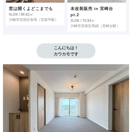
窓は開くよどこまでも
未改装販売 in 宮崎台
4LDK / 96.82㎡
pt.2
川崎市宮前区有馬
（宮前平駅）
3LDK / 70.93㎡
川崎市宮前区馬絹
（宮崎台駅）
こんにちは！

カウカモです