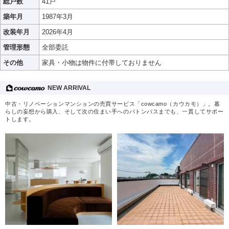
総戸数
41戸
築年月
1987年3月
改装年月
2026年4月
管理形態
全部委託
その他
家具・小物は物件に付帯しておりません
NEW ARRIVAL
中古・リノベーションマンションの売買サービス「cowcamo（カウカモ）」。暮
らしの妄想から購入、そして次の住まい手へのバトンパスまでも、一貫してサポー
トします。