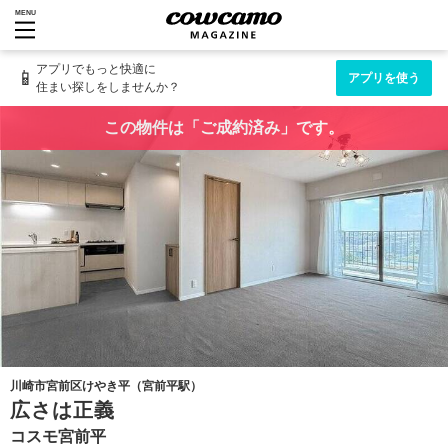
MENU
アプリでもっと快適に
📱
アプリを使う
住まい探しをしませんか？
この物件は「ご成約済み」です。
川崎市宮前区けやき平（宮前平駅）
広さは正義
コスモ宮前平