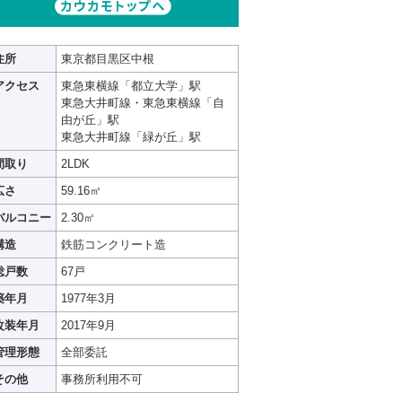
住所
東京都目黒区中根
アクセス
東急東横線「都立大学」駅
東急大井町線・東急東横線「自
由が丘」駅
東急大井町線「緑が丘」駅
間取り
2LDK
広さ
59.16㎡
バルコニー
2.30㎡
構造
鉄筋コンクリート造
総戸数
67戸
築年月
1977年3月
改装年月
2017年9月
管理形態
全部委託
その他
事務所利用不可