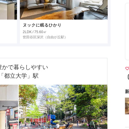
ヌックに眠るひかり
2LDK / 75.60㎡
世田谷区深沢
（自由が丘駅）
「都立大学」駅
新