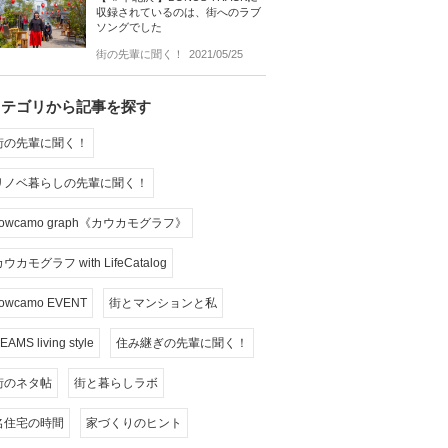
収録されているのは、街へのラブ
ソングでした
街の先輩に聞く！
2021/05/25
カテゴリから記事を探す
街の先輩に聞く！
リノベ暮らしの先輩に聞く！
cowcamo graph《カウカモグラフ》
ウカモグラフ with LifeCatalog
owcamo EVENT
街とマンションと私
EAMS living style
住み継ぎの先輩に聞く！
街のネタ帖
街と暮らしラボ
名住宅の時間
家づくりのヒント