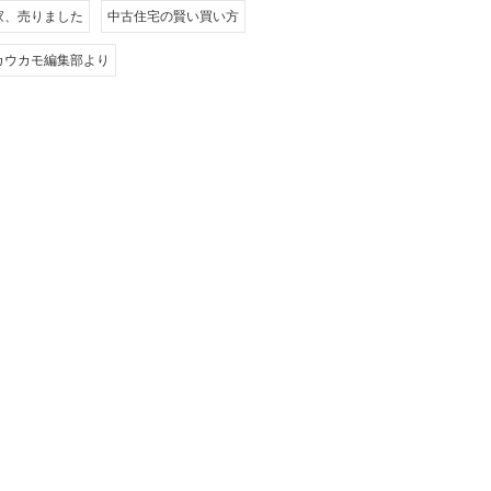
家、売りました
中古住宅の賢い買い方
カウカモ編集部より