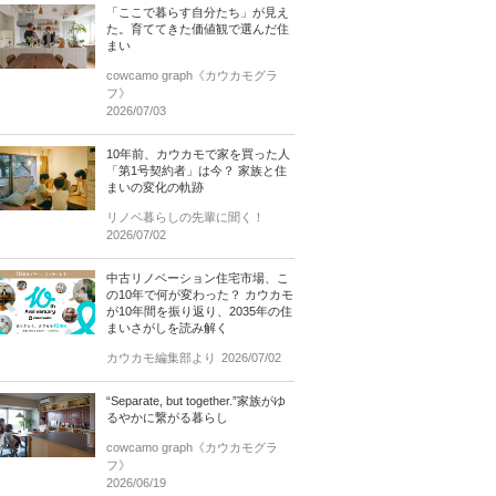
「ここで暮らす自分たち」が見え
た。育ててきた価値観で選んだ住
まい
cowcamo graph《カウカモグラ
フ》
2026/07/03
10年前、カウカモで家を買った人
「第1号契約者」は今？ 家族と住
まいの変化の軌跡
リノベ暮らしの先輩に聞く！
2026/07/02
中古リノベーション住宅市場、こ
の10年で何が変わった？ カウカモ
が10年間を振り返り、2035年の住
まいさがしを読み解く
カウカモ編集部より
2026/07/02
“Separate, but together.”家族がゆ
るやかに繋がる暮らし
cowcamo graph《カウカモグラ
フ》
2026/06/19