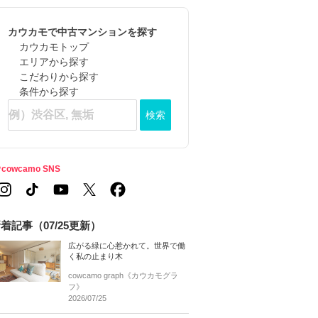
カウカモで中古マンションを探す
カウカモトップ
エリアから探す
こだわりから探す
条件から探す
検索
cowcamo SNS
着記事（07/25更新）
広がる緑に心惹かれて。世界で働
く私の止まり木
cowcamo graph《カウカモグラ
フ》
2026/07/25