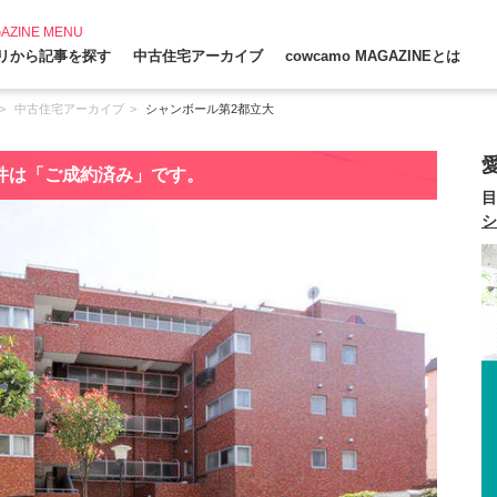
AZINE MENU
リから記事を探す
中古住宅アーカイブ
cowcamo MAGAZINEとは
中古住宅アーカイブ
シャンボール第2都立大
件は「ご成約済み」です。
目
シ