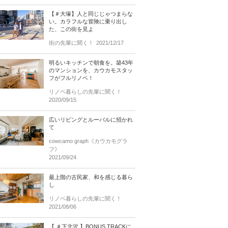
【＃大塚】人と同じじゃつまらな
い。カラフルな冒険に乗り出し
た、この街を見よ
街の先輩に聞く！
2021/12/17
明るいキッチンで朝食を。築43年
のマンションを、カウカモスタッ
フがフルリノベ！
リノベ暮らしの先輩に聞く！
2020/09/15
広いリビングとルーバルに招かれ
て
cowcamo graph《カウカモグラ
フ》
2021/09/24
最上階の古民家、和を感じる暮ら
し
リノベ暮らしの先輩に聞く！
2021/08/06
【 ＃下北沢 】BONUS TRACKに