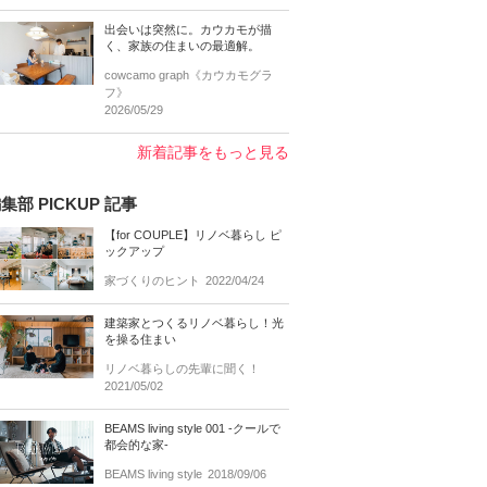
出会いは突然に。カウカモが描
く、家族の住まいの最適解。
cowcamo graph《カウカモグラ
フ》
2026/05/29
新着記事をもっと見る
集部 PICKUP 記事
【for COUPLE】リノベ暮らし ピ
ックアップ
家づくりのヒント
2022/04/24
建築家とつくるリノベ暮らし！光
を操る住まい
リノベ暮らしの先輩に聞く！
2021/05/02
BEAMS living style 001 -クールで
都会的な家-
BEAMS living style
2018/09/06