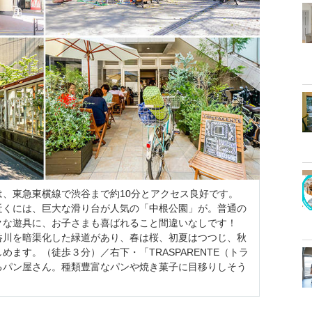
、東急東横線で渋谷まで約10分とアクセス良好です。
近くには、巨大な滑り台が人気の「中根公園」が。普通の
クな遊具に、お子さまも喜ばれること間違いなしです！
呑川を暗渠化した緑道があり、春は桜、初夏はつつじ、秋
ます。（徒歩３分）／右下・「TRASPARENTE（トラ
るパン屋さん。種類豊富なパンや焼き菓子に目移りしそう