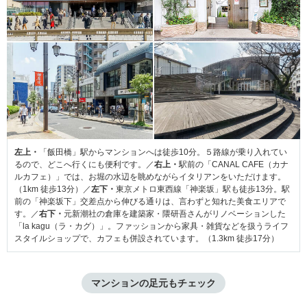
左上・
「飯田橋」駅からマンションへは徒歩10分。５路線が乗り入れてい
るので、どこへ行くにも便利です。／
右上・
駅前の「CANAL CAFE（カナ
ルカフェ）」では、お堀の水辺を眺めながらイタリアンをいただけます。
（1km 徒歩13分）／
左下・
東京メトロ東西線「神楽坂」駅も徒歩13分。駅
前の「神楽坂下」交差点から伸びる通りは、言わずと知れた美食エリアで
す。／
右下・
元新潮社の倉庫を建築家・隈研吾さんがリノベーションした
「la kagu（ラ・カグ）」。ファッションから家具・雑貨などを扱うライフ
スタイルショップで、カフェも併設されています。（1.3km 徒歩17分）
マンションの足元もチェック