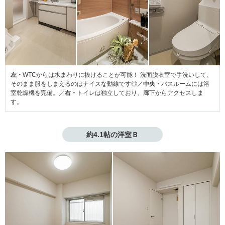
左・
WTCからは水まわりに抜けることが可能！ 洗面脱衣室で手洗いして、
そのまま服をしまえるのはナイスな動線です◎／
中央
・バスルームには浴
室乾燥機を完備。／
右・
トイレは独立しており、廊下からアクセスしま
す。
約4.1帖の洋室Ｂ