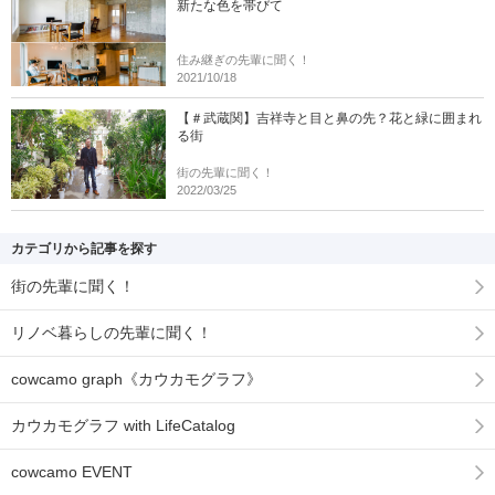
新たな色を帯びて
住み継ぎの先輩に聞く！
2021/10/18
【＃武蔵関】吉祥寺と目と鼻の先？花と緑に囲まれ
る街
街の先輩に聞く！
2022/03/25
カテゴリから記事を探す
街の先輩に聞く！
リノベ暮らしの先輩に聞く！
cowcamo graph《カウカモグラフ》
カウカモグラフ with LifeCatalog
cowcamo EVENT