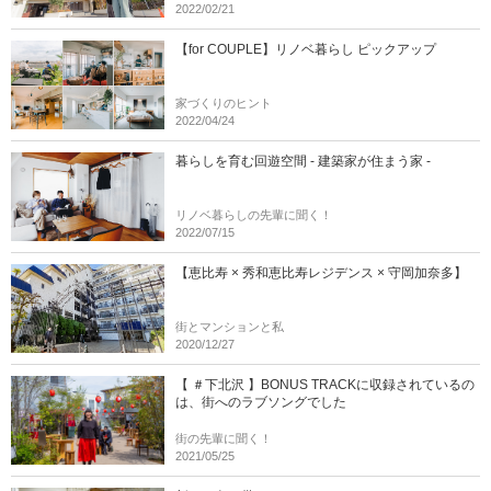
2022/02/21
【for COUPLE】リノベ暮らし ピックアップ
家づくりのヒント
2022/04/24
暮らしを育む回遊空間 - 建築家が住まう家 -
リノベ暮らしの先輩に聞く！
2022/07/15
【恵比寿 × 秀和恵比寿レジデンス × 守岡加奈多】
街とマンションと私
2020/12/27
【 ＃下北沢 】BONUS TRACKに収録されているの
は、街へのラブソングでした
街の先輩に聞く！
2021/05/25