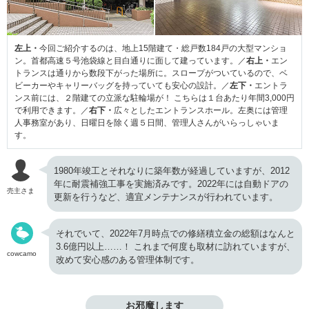
左上・
今回ご紹介するのは、地上15階建て・総戸数184戸の大型マンショ
ン。首都高速５号池袋線と目白通りに面して建っています。／
右上・
エン
トランスは通りから数段下がった場所に。スロープがついているので、ベ
ビーカーやキャリーバッグを持っていても安心の設計。／
左下・
エントラ
ンス前には、２階建ての立派な駐輪場が！ こちらは１台あたり年間3,000円
で利用できます。／
右下・
広々としたエントランスホール。左奥には管理
人事務室があり、日曜日を除く週５日間、管理人さんがいらっしゃいま
す。
1980年竣工とそれなりに築年数が経過していますが、2012
年に耐震補強工事を実施済みです。2022年には自動ドアの
売主さま
更新を行うなど、適宜メンテナンスが行われています。
それでいて、2022年7月時点での修繕積立金の総額はなんと
3.6億円以上……！ これまで何度も取材に訪れていますが、
cowcamo
改めて安心感のある管理体制です。
お邪魔します