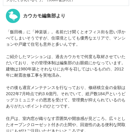
カウカモ編集部より
「飯田橋」に「神楽坂」。名前だけ聞くとオフィス街を思い浮か
べてしまいそうですが、住環境としても優秀なエリアで、マンシ
ョンや戸建て住宅も意外と多いんです。
ご紹介したマンションは、過去カウカモで何度も取材させていた
だいており、その管理体制は編集部のお眼鏡にかなっています。
建物は1980年築とそれなりにお年を召してはいるものの、2012
年に耐震改修工事を実地済み。
その後も適宜メンテナンスを行なっており、修繕積立金の金額は
2022年7月時点で約3.6億円。それでいて、総戸数184戸というビ
ッグコミュニティの恩恵を受けて、管理費が抑えられているのも
ありがたいポイントのひとつです。
住戸は、室内窓が織りなす雰囲気や開放感が見どころ。広々とし
たオープンクローゼット付きの土間や、回遊性のある便利な間取
りにもぜひご注目いただきたいところです。