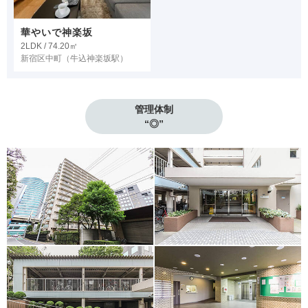
華やいで神楽坂
2LDK / 74.20㎡
新宿区中町
（牛込神楽坂駅）
管理体制

“◎”