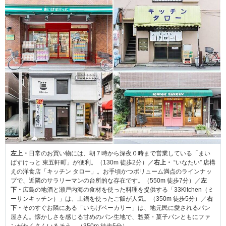
左上・
日常のお買い物には、朝７時から深夜０時まで営業している「まい
ばすけっと 東五軒町」が便利。（130m 徒歩2分）／
右上・
“いなたい” 店構
えの洋食店「キッチン タロー」。お手頃かつボリューム満点のラインナッ
プで、近隣のサラリーマンの台所的な存在です。（550m 徒歩7分）／
左
下・
広島の地酒と瀬戸内海の食材を使った料理を提供する「33Kitchen（ミ
ーサンキッチン）」は、土鍋を使ったご飯が人気。（350m 徒歩5分）／
右
下・
そのすぐお隣にある「いちげベーカリー」は、地元民に愛されるパン
屋さん。懐かしさを感じる甘めのパン生地で、惣菜・菓子パンともにファ
ンがたくさんいるそう。（350m 徒歩5分）