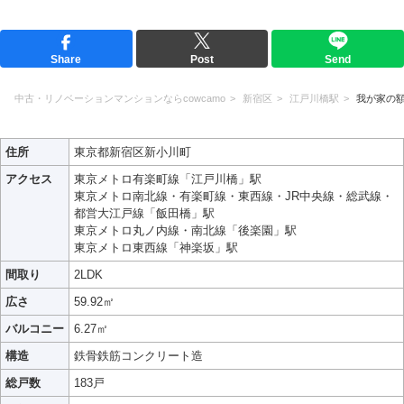
Share
Post
Send
中古・リノベーションマンションならcowcamo
新宿区
江戸川橋駅
我が家の
住所
東京都新宿区新小川町
アクセス
東京メトロ有楽町線「江戸川橋」駅
東京メトロ南北線・有楽町線・東西線・JR中央線・総武線・
都営大江戸線「飯田橋」駅
東京メトロ丸ノ内線・南北線「後楽園」駅
東京メトロ東西線「神楽坂」駅
間取り
2LDK
広さ
59.92㎡
バルコニー
6.27㎡
構造
鉄骨鉄筋コンクリート造
総戸数
183戸