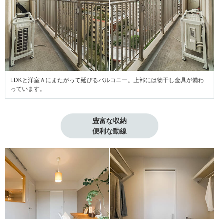
LDKと洋室Ａにまたがって延びるバルコニー。上部には物干し金具が備わ
っています。
豊富な収納

便利な動線