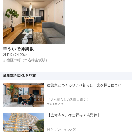
華やいで神楽坂
2LDK / 74.20㎡
新宿区中町
（牛込神楽坂駅）
編集部 PICKUP 記事
建築家とつくるリノベ暮らし！光を操る住まい
リノベ暮らしの先輩に聞く！
2021/05/02
【吉祥寺 × ルネ吉祥寺 × 高野舞】
街とマンションと私