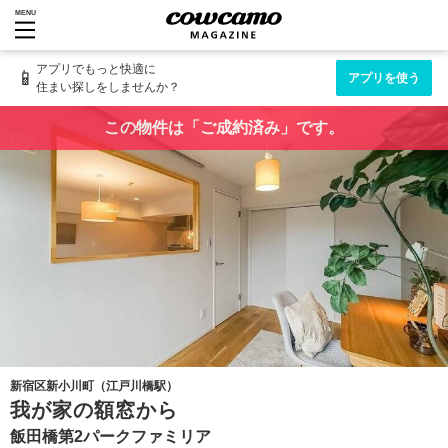
MENU
アプリでもっと快適に
📱
アプリを使う
住まい探しをしませんか？
この物件は「ご成約済み」です。
新宿区新小川町（江戸川橋駅）
我が家の額窓から
飯田橋第2パークファミリア