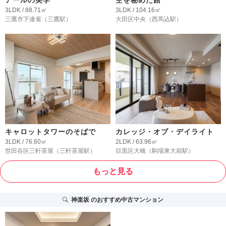
アールの美学
空を秘めた館
3LDK / 88.71㎡
3LDK / 104.16㎡
三鷹市下連雀
（三鷹駅）
大田区中央
（西馬込駅）
キャロットタワーのそばで
カレッジ・オブ・デイライト
3LDK / 76.60㎡
2LDK / 63.96㎡
世田谷区三軒茶屋
（三軒茶屋駅）
目黒区大橋
（駒場東大前駅）
もっと見る
神楽坂
のおすすめ中古マンション