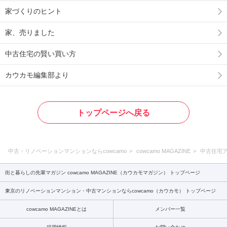
家づくりのヒント
家、売りました
中古住宅の賢い買い方
カウカモ編集部より
トップページへ戻る
中古・リノベーションマンションならcowcamo
cowcamo MAGAZINE
中古住宅
街と暮らしの先輩マガジン cowcamo MAGAZINE（カウカモマガジン） トップページ
東京のリノベーションマンション・中古マンションならcowcamo（カウカモ） トップページ
cowcamo MAGAZINEとは
メンバー一覧