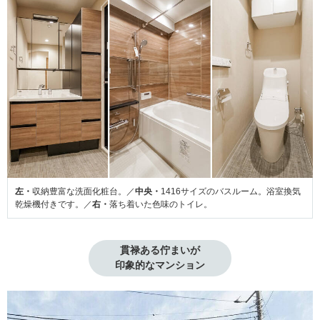
左・
収納豊富な洗面化粧台。／
中央・
1416サイズのバスルーム。浴室換気
乾燥機付きです。／
右・
落ち着いた色味のトイレ。
貫禄ある佇まいが

印象的なマンション