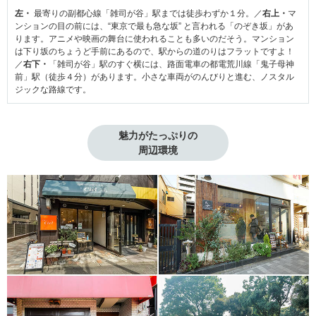
左・
最寄りの副都心線「雑司が谷」駅までは徒歩わずか１分。／
右上・
マ
ンションの目の前には、“東京で最も急な坂” と言われる「のぞき坂」があ
ります。アニメや映画の舞台に使われることも多いのだそう。マンション
は下り坂のちょうど手前にあるので、駅からの道のりはフラットですよ！
／
右下・
「雑司が谷」駅のすぐ横には、路面電車の都電荒川線「鬼子母神
前」駅（徒歩４分）があります。小さな車両がのんびりと進む、ノスタル
ジックな路線です。
魅力がたっぷりの

周辺環境