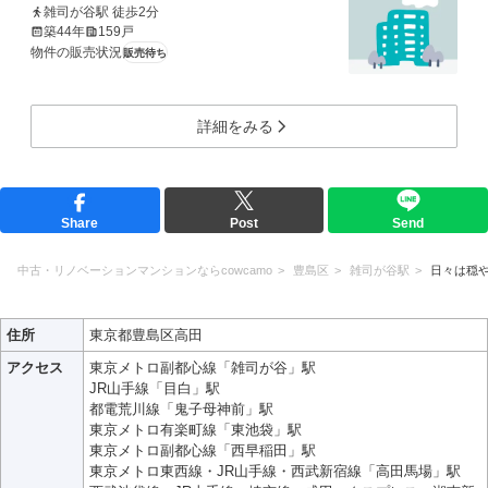
雑司が谷駅 徒歩2分
築44年
159戸
物件の販売状況
販売待ち
詳細をみる
Share
Post
Send
中古・リノベーションマンションならcowcamo
豊島区
雑司が谷駅
日々は穏
住所
東京都豊島区高田
アクセス
東京メトロ副都心線「雑司が谷」駅
JR山手線「目白」駅
都電荒川線「鬼子母神前」駅
東京メトロ有楽町線「東池袋」駅
東京メトロ副都心線「西早稲田」駅
東京メトロ東西線・JR山手線・西武新宿線「高田馬場」駅