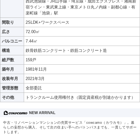
西武池袋線・JR山手線・埼京線・成田エクスプレス・湘南新
宿ライン・東武東上線・東京メトロ丸ノ内線・副都心線・有
楽町線「池袋」駅
間取り
2SLDK+ワークスペース
広さ
72.00㎡
バルコニー
7.44㎡
構造
鉄骨鉄筋コンクリート・鉄筋コンクリート造
総戸数
159戸
築年月
1981年11月
改装年月
2021年3月
管理形態
全部委託
その他
トランクルーム使用権付き（固定資産税が別途かかります）
NEW ARRIVAL
中古・リノベーションマンションの売買サービス「cowcamo（カウカモ）」。暮
らしの妄想から購入、そして次の住まい手へのバトンパスまでも、一貫してサポー
トします。