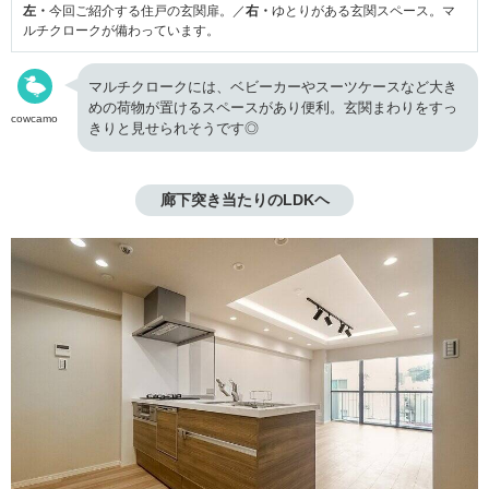
左・
今回ご紹介する住戸の玄関扉。／
右・
ゆとりがある玄関スペース。マ
ルチクロークが備わっています。
マルチクロークには、ベビーカーやスーツケースなど大き
めの荷物が置けるスペースがあり便利。玄関まわりをすっ
cowcamo
きりと見せられそうです◎
廊下突き当たりのLDKヘ