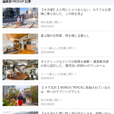
編集部 PICKUP 記事
【＃大塚】人と同じじゃつまらない。カラフルな冒
険に乗り出した、この街を見よ
街の先輩に聞く！
2021/12/17
最上階の古民家、和を感じる暮らし
リノベ暮らしの先輩に聞く！
2021/08/06
ダイナミックなクジラが部屋を縦断！ 建築家夫婦
が自ら設計した、運河沿い約80㎡のワンルーム
リノベ暮らしの先輩に聞く！
2019/01/17
【 ＃下北沢 】BONUS TRACKに収録されているの
は、街へのラブソングでした
街の先輩に聞く！
2021/05/25
【＃九品仏】野に咲く花の品のよさを、特製バター