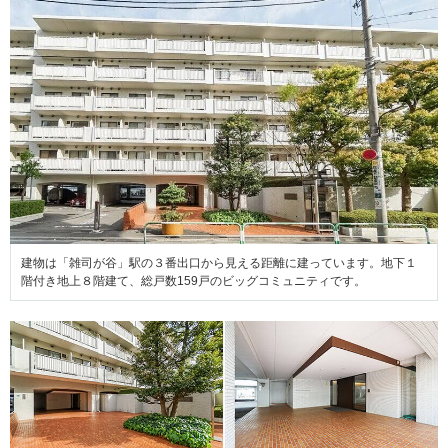
建物は「雑司が谷」駅の３番出口から見える距離に建っています。地下１
階付き地上８階建て、総戸数159戸のビッグコミュニティです。