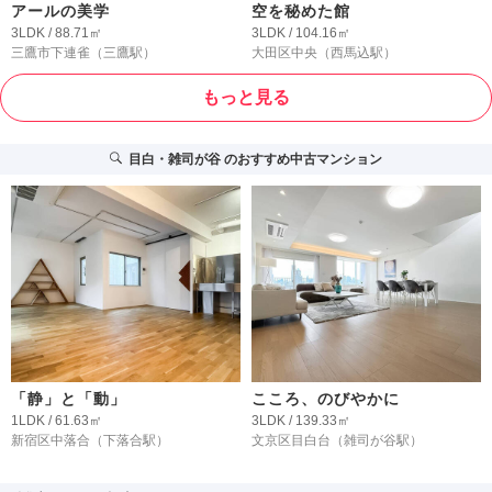
アールの美学
空を秘めた館
3LDK / 88.71㎡
3LDK / 104.16㎡
三鷹市下連雀
（三鷹駅）
大田区中央
（西馬込駅）
もっと見る
目白・雑司が谷
のおすすめ中古マンション
「静」と「動」
こころ、のびやかに
1LDK / 61.63㎡
3LDK / 139.33㎡
新宿区中落合
（下落合駅）
文京区目白台
（雑司が谷駅）