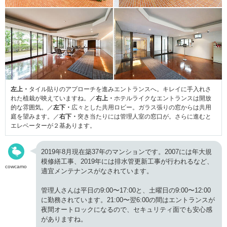
左上・
タイル貼りのアプローチを進みエントランスへ。キレイに手入れさ
れた植栽が映えていますね。／
右上・
ホテルライクなエントランスは開放
的な雰囲気。／
左下・
広々とした共用ロビー。ガラス張りの窓からは共用
庭を望みます。／
右下・
突き当たりには管理人室の窓口が。さらに進むと
エレベーターが２基あります。
2019年8月現在築37年のマンションです。2007には年大規
模修繕工事、2019年には排水管更新工事が行われるなど、
cowcamo
適宜メンテナンスがなされています。
管理人さんは平日の9:00〜17:00と、土曜日の9:00〜12:00
に勤務されています。21:00〜翌6:00の間はエントランスが
夜間オートロックになるので、セキュリティ面でも安心感
がありますね。