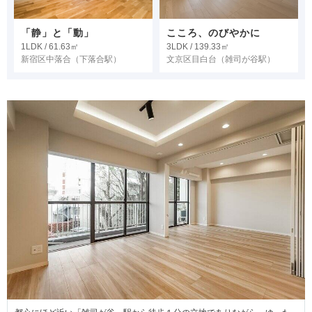
「静」と「動」
こころ、のびやかに
1LDK / 61.63㎡
3LDK / 139.33㎡
新宿区中落合
（下落合駅）
文京区目白台
（雑司が谷駅）