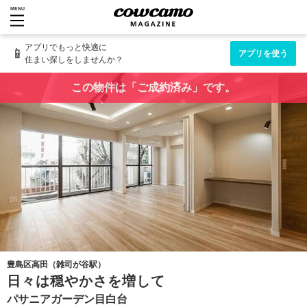
MENU
アプリでもっと快適に
📱
アプリを使う
住まい探しをしませんか？
この物件は「ご成約済み」です。
豊島区高田（雑司が谷駅）
日々は穏やかさを増して
パサニアガーデン目白台