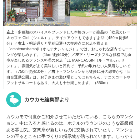
左上・
多種類のスパイスをブレンドした本格カレーが絶品の「欧風カレー
＆カフェ Ciel（シエル）」。テイクアウトもできますよ◎（450m 徒歩6
分）／
右上・
明治通りと早稲田通りの交差点にお店を構える
「omotenashamoji（オモテナシャモジ）」では、おしゃれな店内でモーニ
ングが楽しめます。（1km 徒歩13分）／
左下・
リーズナブルな価格でお食
事が楽しめるフランス料理のお店「LE MARCASSIN（ル・マルカッサ
ン）」。雰囲気がよく美味しいと評判で、予約の取れない人気店らしいで
す。（750m 徒歩10分）／
右下・
マンションから徒歩11分の緑豊かな「目
白台運動公園」は、お子さまの遊び場としてはもちろん、テニスコートや
フットサルコートもあり、大人も十分楽しめます。（850m）
カウカモ編集部より
カウカモで何度かご紹介させていただいている、こちらのマンシ
ョン。中に入ると感じるのは、ホテルのラウンジのような高級感
ある雰囲気。玄関扉が新しいものに交換されていたり、マンショ
ンの至るところに手づくりの掲示物が貼られています。しっかり