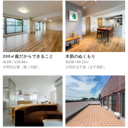
200㎡超だからできること
木肌のぬくもり
4LDK / 218.94㎡
3LDK / 64.13㎡
中野区白鷺
（鷺ノ宮駅）
大田区北千束
（北千束駅）