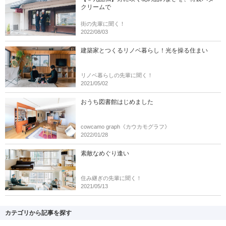
クリームで
街の先輩に聞く！
2022/08/03
建築家とつくるリノベ暮らし！光を操る住まい
リノベ暮らしの先輩に聞く！
2021/05/02
おうち図書館はじめました
cowcamo graph《カウカモグラフ》
2022/01/28
素敵なめぐり逢い
住み継ぎの先輩に聞く！
2021/05/13
カテゴリから記事を探す