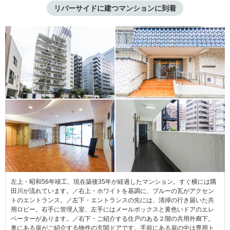
リバーサイドに建つマンションに到着
左上・昭和56年竣工、現在築後35年が経過したマンション。すぐ横には隅
田川が流れています。／右上・ホワイトを基調に、ブルーの瓦がアクセン
トのエントランス。／左下・エントランスの先には、清掃の行き届いた共
用ロビー。右手に管理人室、左手にはメールボックスと黄色いドアのエレ
ベーターがあります。／右下・ご紹介する住戸のある２階の共用外廊下。
奥にある扉がご紹介する物件の玄関ドアです。手前にある扉の中は専用ト