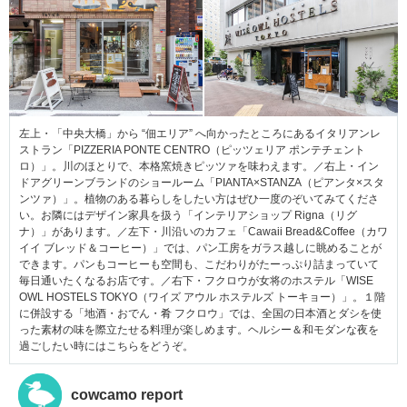
左上・「中央大橋」から “佃エリア” へ向かったところにあるイタリアンレ
ストラン「PIZZERIA PONTE CENTRO（ピッツェリア ポンテチェント
ロ）」。川のほとりで、本格窯焼きピッツァを味わえます。／右上・イン
ドアグリーンブランドのショールーム「PIANTA×STANZA（ピアンタ×スタ
ンツァ）」。植物のある暮らしをしたい方はぜひ一度のぞいてみてくださ
い。お隣にはデザイン家具を扱う「インテリアショップ Rigna（リグ
ナ）」があります。／左下・川沿いのカフェ「Cawaii Bread&Coffee（カワ
イイ ブレッド＆コーヒー）」では、パン工房をガラス越しに眺めることが
できます。パンもコーヒーも空間も、こだわりがたーっぷり詰まっていて
毎日通いたくなるお店です。／右下・フクロウが女将のホステル「WISE
OWL HOSTELS TOKYO（ワイズ アウル ホステルズ トーキョー）」。１階
に併設する「地酒・おでん・肴 フクロウ」では、全国の日本酒とダシを使
った素材の味を際立たせる料理が楽しめます。ヘルシー＆和モダンな夜を
過ごしたい時にはこちらをどうぞ。
cowcamo report