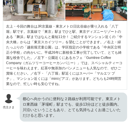
左上・今回の舞台はJR京葉線・東京メトロ日比谷線が乗り入れる「八丁
堀」駅です。京葉線で「東京」駅までひと駅、東京ディズニーリゾートの
ある「舞浜」駅まではなんと最短11分！ ご紹介するマンション近くの「中
央大橋」からは「東京スカイツリー」を望むことができます。／右上・緑
たっぷりの「越前堀児童公園」は、学区指定の小学校である「中央区立明
正小学校」の向かいに。平成26年に新校舎工事が完了していて、とても綺
麗な校舎でした。／左下・公園近くにあるカフェ「Gumtree Coffee
Company（ガムツリーコーヒーカンパニー）」では、スペシャルティーコ
ーヒーを味わえます。紅茶や無添加のパンメニューも人気なので、ぜひご
賞味ください。／右下・「八丁堀」駅近くにはスーパー「マルエツ プ
チ」、マンション近くには「miniピアゴ」があります。どちらも24時間営
業なので、忙しい時も安心ですね。
都心へ向かうのに便利な２路線が利用可能です。東京メト
ロ東西線「茅場町」駅までも、徒歩13分ほどと徒歩圏内。
売主さま
川沿いということもあり、とても気持ちよくお過ごしいた
だけると思います。