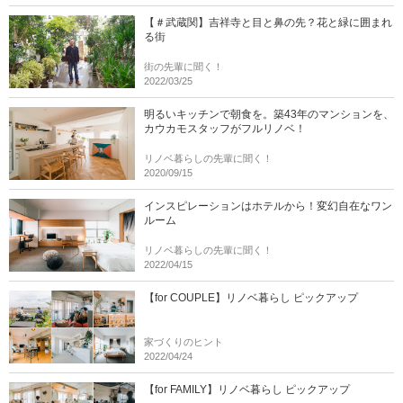
【＃武蔵関】吉祥寺と目と鼻の先？花と緑に囲まれ
る街
街の先輩に聞く！
2022/03/25
明るいキッチンで朝食を。築43年のマンションを、
カウカモスタッフがフルリノベ！
リノベ暮らしの先輩に聞く！
2020/09/15
インスピレーションはホテルから！変幻自在なワン
ルーム
リノベ暮らしの先輩に聞く！
2022/04/15
【for COUPLE】リノベ暮らし ピックアップ
家づくりのヒント
2022/04/24
【for FAMILY】リノベ暮らし ピックアップ