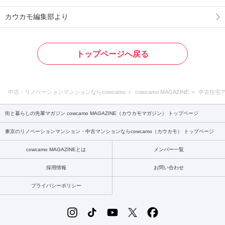
カウカモ編集部より
トップページへ戻る
中古・リノベーションマンションならcowcamo
cowcamo MAGAZINE
中古住宅
街と暮らしの先輩マガジン cowcamo MAGAZINE（カウカモマガジン） トップページ
東京のリノベーションマンション・中古マンションならcowcamo（カウカモ） トップページ
cowcamo MAGAZINEとは
メンバー一覧
採用情報
お問い合わせ
プライバシーポリシー