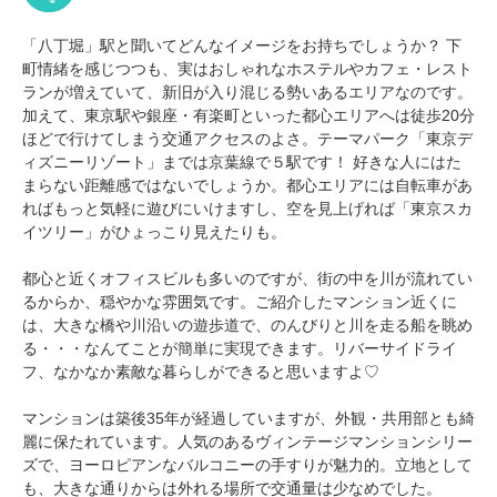
「八丁堀」駅と聞いてどんなイメージをお持ちでしょうか？ 下
町情緒を感じつつも、実はおしゃれなホステルやカフェ・レスト
ランが増えていて、新旧が入り混じる勢いあるエリアなのです。
加えて、東京駅や銀座・有楽町といった都心エリアへは徒歩20分
ほどで行けてしまう交通アクセスのよさ。テーマパーク「東京デ
ィズニーリゾート」までは京葉線で５駅です！ 好きな人にはた
まらない距離感ではないでしょうか。都心エリアには自転車があ
ればもっと気軽に遊びにいけますし、空を見上げれば「東京スカ
イツリー」がひょっこり見えたりも。
都心と近くオフィスビルも多いのですが、街の中を川が流れてい
るからか、穏やかな雰囲気です。ご紹介したマンション近くに
は、大きな橋や川沿いの遊歩道で、のんびりと川を走る船を眺め
る・・・なんてことが簡単に実現できます。リバーサイドライ
フ、なかなか素敵な暮らしができると思いますよ♡
マンションは築後35年が経過していますが、外観・共用部とも綺
麗に保たれています。人気のあるヴィンテージマンションシリー
ズで、ヨーロピアンなバルコニーの手すりが魅力的。立地として
も、大きな通りからは外れる場所で交通量は少なめでした。