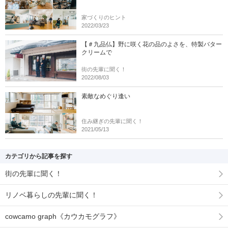
家づくりのヒント
2022/03/23
【＃九品仏】野に咲く花の品のよさを、特製バター
クリームで
街の先輩に聞く！
2022/08/03
素敵なめぐり逢い
住み継ぎの先輩に聞く！
2021/05/13
カテゴリから記事を探す
街の先輩に聞く！
リノベ暮らしの先輩に聞く！
cowcamo graph《カウカモグラフ》