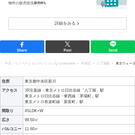
物件の販売状況
販売待ち
詳細をみる
Share
Post
Send
中古・リノベーションマンションならcowcamo
中央区
八丁堀駅
東京ウォー
住所
東京都中央区新川
アクセス
JR京葉線・東京メトロ日比谷線「八丁堀」駅
東京メトロ日比谷線・東西線「茅場町」駅
東京メトロ有楽町線「新富町」駅
間取り
4SLDK+W
広さ
99.50㎡
バルコニー
11.60㎡