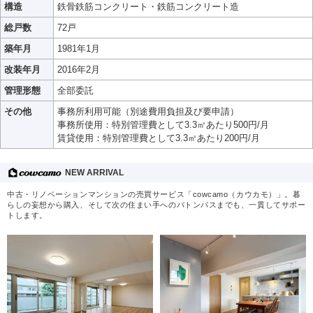
構造
鉄骨鉄筋コンクリート・鉄筋コンクリート造
総戸数
72戸
築年月
1981年1月
改装年月
2016年2月
管理形態
全部委託
その他
事務所利用可能（別途費用負担及び要申請）
事務所使用：特別管理費として3.3㎡あたり500円/月
賃貸使用：特別管理費として3.3㎡あたり200円/月
NEW ARRIVAL
中古・リノベーションマンションの売買サービス「cowcamo（カウカモ）」。暮
らしの妄想から購入、そして次の住まい手へのバトンパスまでも、一貫してサポー
トします。