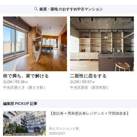
銀座・築地
のおすすめ中古マンション
街で満ち、家で解ける
二面性に恋をする
1LDK / 55.36㎡
1LDK / 55.57㎡
中央区勝どき
（勝どき駅）
中央区新富
（新富町駅）
編集部 PICKUP 記事
【恵比寿 × 秀和恵比寿レジデンス × 守岡加奈多】
街とマンションと私
2020/12/27