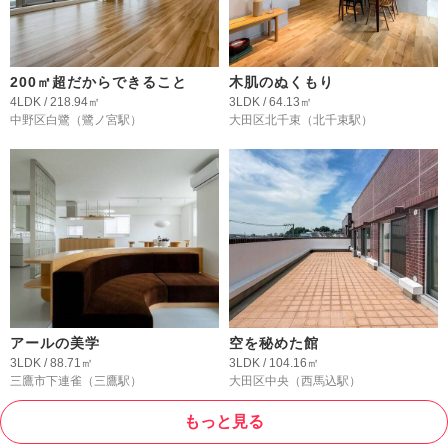
200㎡超だからできること
木肌のぬくもり
4LDK / 218.94㎡
3LDK / 64.13㎡
中野区白鷺
（鷺ノ宮駅）
大田区北千束
（北千束駅）
アールの美学
空を秘めた館
3LDK / 88.71㎡
3LDK / 104.16㎡
三鷹市下連雀
（三鷹駅）
大田区中央
（西馬込駅）
もっと見る