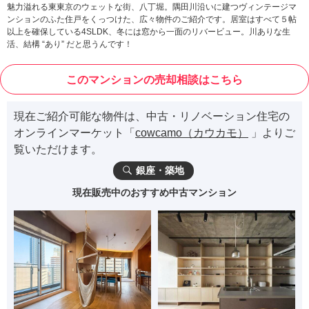
魅力溢れる東東京のウェットな街、八丁堀。隅田川沿いに建つヴィンテージマ
ンションのふた住戸をくっつけた、広々物件のご紹介です。居室はすべて５帖
以上を確保している4SLDK、冬には窓から一面のリバービュー。川ありな生
活、結構 “あり” だと思うんです！
このマンションの売却相談はこちら
現在ご紹介可能な物件は、中古・リノベーション住宅の
オンラインマーケット「
cowcamo（カウカモ）
」よりご
覧いただけます。
銀座・築地
現在販売中のおすすめ中古マンション