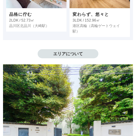
品格に佇む
変わらず、悠々と
2LDK / 52.73㎡
3LDK / 152.96㎡
品川区北品川
（大崎駅）
港区高輪
（高輪ゲートウェイ
駅）
エリアについて