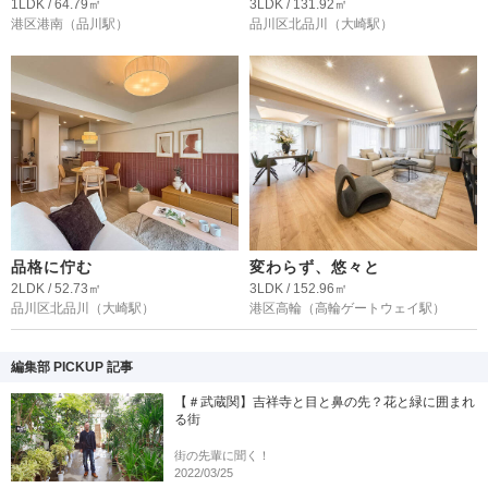
1LDK / 64.79㎡
3LDK / 131.92㎡
港区港南
（品川駅）
品川区北品川
（大崎駅）
品格に佇む
変わらず、悠々と
2LDK / 52.73㎡
3LDK / 152.96㎡
品川区北品川
（大崎駅）
港区高輪
（高輪ゲートウェイ駅）
編集部 PICKUP 記事
【＃武蔵関】吉祥寺と目と鼻の先？花と緑に囲まれ
る街
街の先輩に聞く！
2022/03/25