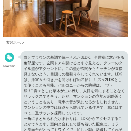
玄関ホール
白とブラウンの基調で統一された3LDK、全居室に窓がある
角部屋です。玄関ドアを開けるとすぐ見える、グレーのタ
cowcamo
イル壁がアクセントに。この壁が玄関からキッチンが直接
見えないよう、目隠しの役割りをしてくれています。LDK
は、洋室Ａの引き戸を開ければ約21帖に！ 広々2LDKとし
て使うことも可能。バルコニーからの眺望は、 “ザ・
緑！” 青々とした草木が生い茂り、人目を気にすることなく
リラックスできそう。ただ、マンションの立地が線路近く
ということもあり、電車の音が気になるかもしれません。
マンションの中では線路から離れている住戸で、窓にはす
べて二重サッシを採用しています。
一角にまとめられた水まわりは、LDKからアクセスするこ
とができます。室内と合わせて落ち着いた配色に。ミラー
と洗面台がとってもワイドで、忙しい朝に活躍してくれそ