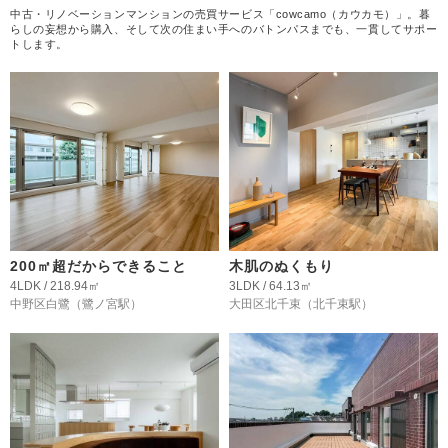
中古・リノベーションマンションの売買サービス「cowcamo（カウカモ）」。暮
らしの妄想から購入、そして次の住まい手へのバトンパスまでも、一貫してサポー
トします。
200㎡超だからできること
木肌のぬくもり
4LDK / 218.94㎡
3LDK / 64.13㎡
中野区白鷺
（鷺ノ宮駅）
大田区北千束
（北千束駅）