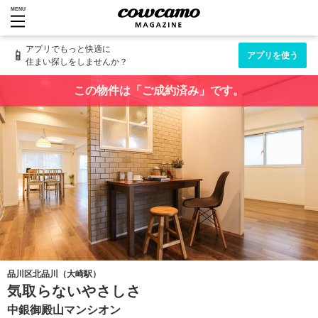
MENU
アプリでもっと快適に
📱
アプリを使う
住まい探しをしませんか？
この物件は「ご成約済み」です。
品川区北品川（大崎駅）
気取らないやさしさ
中銀御殿山マンシオン