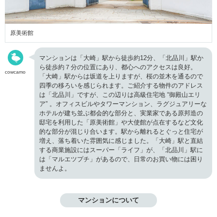
原美術館
マンションは「大崎」駅から徒歩約12分、「北品川」駅か
ら徒歩約７分の位置にあり、都心へのアクセスは良好。
cowcamo
「大崎」駅からは坂道を上りますが、桜の並木を通るので
四季の移ろいを感じられます。ご紹介する物件のアドレス
は「北品川」ですが、この辺りは高級住宅地 “御殿山エリ
ア” 。オフィスビルやタワーマンション、ラグジュアリーな
ホテルが建ち並ぶ都会的な部分と、実業家である原邦造の
邸宅を利用した「原美術館」や大使館が点在するなど文化
的な部分が混じり合います。駅から離れるとぐっと住宅が
増え、落ち着いた雰囲気に感じました。「大崎」駅と直結
する商業施設にはスーパー「ライフ」が、「北品川」駅に
は「マルエツプチ」があるので、日常のお買い物には困り
ませんよ。
マンションについて