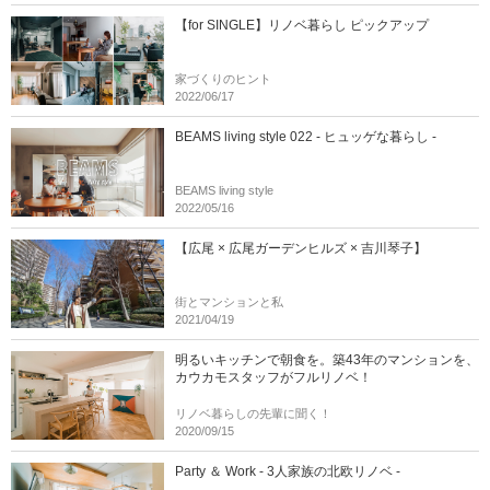
【for SINGLE】リノベ暮らし ピックアップ
家づくりのヒント
2022/06/17
BEAMS living style 022 - ヒュッゲな暮らし -
BEAMS living style
2022/05/16
【広尾 × 広尾ガーデンヒルズ × 吉川琴子】
街とマンションと私
2021/04/19
明るいキッチンで朝食を。築43年のマンションを、
カウカモスタッフがフルリノベ！
リノベ暮らしの先輩に聞く！
2020/09/15
Party ＆ Work - 3人家族の北欧リノベ -