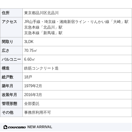
住所
東京都品川区北品川
アクセス
JR山手線・埼京線・湘南新宿ライン・りんかい線「大崎」駅
京急本線「北品川」駅
京急本線「新馬場」駅
間取り
3LDK
広さ
70.75㎡
バルコニー
6.60㎡
構造
鉄筋コンクリート造
総戸数
18戸
築年月
1979年2月
改装年月
2016年3月
管理形態
全部委託
その他
事務所利用不可
NEW ARRIVAL