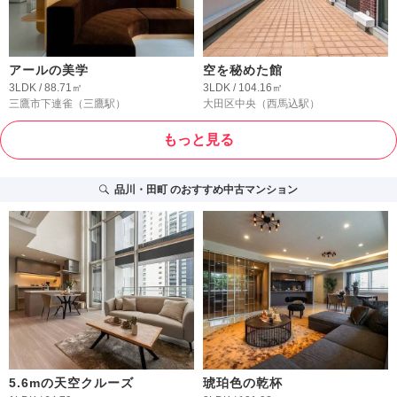
アールの美学
空を秘めた館
3LDK / 88.71㎡
3LDK / 104.16㎡
三鷹市下連雀
（三鷹駅）
大田区中央
（西馬込駅）
もっと見る
品川・田町
のおすすめ中古マンション
5.6mの天空クルーズ
琥珀色の乾杯