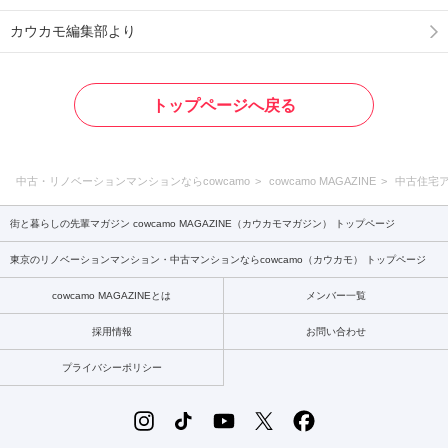
カウカモ編集部より
トップページへ戻る
中古・リノベーションマンションならcowcamo
cowcamo MAGAZINE
中古住宅
街と暮らしの先輩マガジン cowcamo MAGAZINE（カウカモマガジン） トップページ
東京のリノベーションマンション・中古マンションならcowcamo（カウカモ） トップページ
cowcamo MAGAZINEとは
メンバー一覧
採用情報
お問い合わせ
プライバシーポリシー