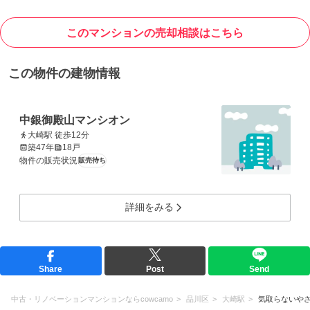
このマンションの売却相談はこちら
この物件の建物情報
中銀御殿山マンシオン
大崎駅 徒歩12分
築47年
18戸
物件の販売状況
販売待ち
詳細をみる
Share
Post
Send
中古・リノベーションマンションならcowcamo
品川区
大崎駅
気取らないや